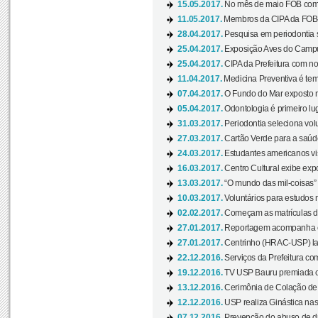
15.05.2017.
No mês de maio FOB com
11.05.2017.
Membros da CIPA da FOB
28.04.2017.
Pesquisa em periodontia s
25.04.2017.
Exposição Aves do Campu
25.04.2017.
CIPA da Prefeitura com no
11.04.2017.
Medicina Preventiva é tem
07.04.2017.
O Fundo do Mar exposto no
05.04.2017.
Odontologia é primeiro lu
31.03.2017.
Periodontia seleciona volu
27.03.2017.
Cartão Verde para a saúd
24.03.2017.
Estudantes americanos vis
16.03.2017.
Centro Cultural exibe exp
13.03.2017.
“O mundo das mil-coisas” 
10.03.2017.
Voluntários para estudos n
02.02.2017.
Começam as matrículas 
27.01.2017.
Reportagem acompanha e
27.01.2017.
Centrinho (HRAC-USP) lanç
22.12.2016.
Serviços da Prefeitura com
19.12.2016.
TV USP Bauru premiada c
13.12.2016.
Cerimônia de Colação de
12.12.2016.
USP realiza Ginástica nas
07.12.2016.
Prevenção do abuso de dr