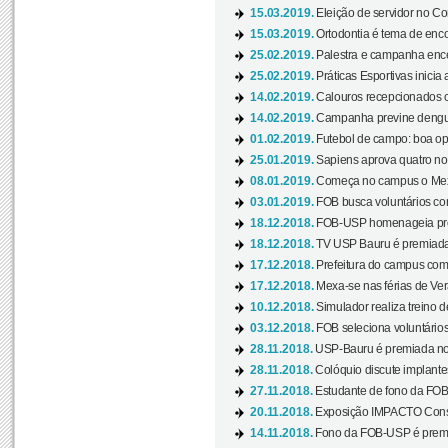
15.03.2019.
Eleição de servidor no Co
15.03.2019.
Ortodontia é tema de encon
25.02.2019.
Palestra e campanha ence
25.02.2019.
Práticas Esportivas inicia 
14.02.2019.
Calouros recepcionados 
14.02.2019.
Campanha previne dengue
01.02.2019.
Futebol de campo: boa opçã
25.01.2019.
Sapiens aprova quatro no v
08.01.2019.
Começa no campus o Mexa
03.01.2019.
FOB busca voluntários com
18.12.2018.
FOB-USP homenageia prof
18.12.2018.
TV USP Bauru é premiada 
17.12.2018.
Prefeitura do campus com h
17.12.2018.
Mexa-se nas férias de Ver
10.12.2018.
Simulador realiza treino d
03.12.2018.
FOB seleciona voluntário
28.11.2018.
USP-Bauru é premiada no 
28.11.2018.
Colóquio discute implantes
27.11.2018.
Estudante de fono da FOB
20.11.2018.
Exposição IMPACTO Consc
14.11.2018.
Fono da FOB-USP é premia