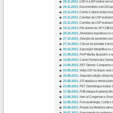
29.11.2021.
USP é a 90ª melhor em em
26.11.2021.
Documentário com DiCaprio
23.11.2021.
Centro Cultural exibe most
22.11.2021.
Carretas da USP realizam
22.11.2021.
Carretas da USP realizam
18.11.2021.
Pré-evento do 35º COB tra
29.10.2021.
Atividades esportivas no 
27.10.2021.
Seleção de pacientes com
27.10.2021.
Câncer de próstata é tema
05.10.2021.
Exposição fotográfica no
21.09.2021.
Profª Marília Buzalaf é a no
14.09.2021.
Carlos Ferreira dos Santo
14.09.2021.
PET Odonto: Campanha c
03.09.2021.
Volta USP de Bauru será n
25.08.2021.
Segunda edição virtual da 
25.08.2021.
STI atualiza e otimiza ba
23.08.2021.
PET Odontologia realiza 
17.08.2021.
FOB integra Academia Bras
12.08.2021.
Vem aí Congresso e Encont
12.08.2021.
Fonoaudiologia: Cofab e E
05.08.2021.
Projeto da Medicina atend
30.07.2021.
Falecimento do professor