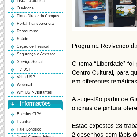
Lista Telefônica
Ouvidoria
Plano Diretor do Campus
Portal Transparência
Restaurante
Saúde
Programa Revivendo da
Seção de Pessoal
Segurança e Acessos
Serviço Social
O tema “Liberdade” foi p
TV USP
Centro Cultural, para q
Volta USP
em diferentes temáticas
Webmail
Wifi USP-Visitantes
A sugestão partiu de Gi
Informações
oficinas de pintura ofe
Boletins CIPA
Eventos
Estão expostos 28 traba
Fale Conosco
2 desenhos com lápis de