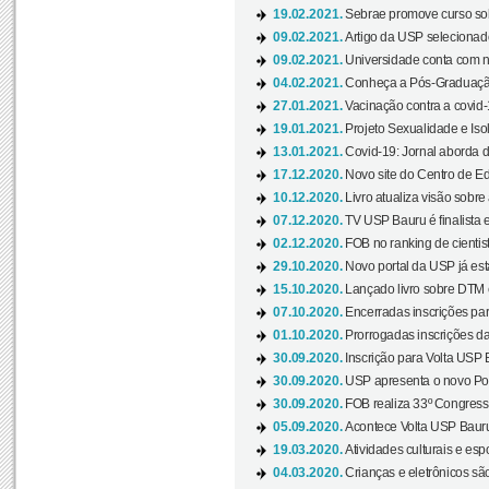
19.02.2021.
Sebrae promove curso sob
09.02.2021.
Artigo da USP selecionado
09.02.2021.
Universidade conta com nov
04.02.2021.
Conheça a Pós-Graduaçã
27.01.2021.
Vacinação contra a covid-
19.01.2021.
Projeto Sexualidade e Iso
13.01.2021.
Covid-19: Jornal aborda d
17.12.2020.
Novo site do Centro de Ed
10.12.2020.
Livro atualiza visão sobre
07.12.2020.
TV USP Bauru é finalista em
02.12.2020.
FOB no ranking de cientista
29.10.2020.
Novo portal da USP já está
15.10.2020.
Lançado livro sobre DTM e
07.10.2020.
Encerradas inscrições par
01.10.2020.
Prorrogadas inscrições da
30.09.2020.
Inscrição para Volta USP B
30.09.2020.
USP apresenta o novo Port
30.09.2020.
FOB realiza 33º Congresso
05.09.2020.
Acontece Volta USP Bauru 
19.03.2020.
Atividades culturais e esp
04.03.2020.
Crianças e eletrônicos sã