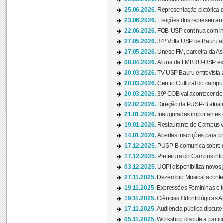
25.06.2026.
Representação pictórica da
23.06.2026.
Eleições dos representant
22.06.2026.
FOB-USP continua com ins
27.05.2026.
34ª Volta USP de Bauru a
27.05.2026.
Unesp FM, parceira da As
08.04.2026.
Aluna da FMBRU-USP expõe
20.03.2026.
TV USP Bauru entrevista a
20.03.2026.
Centro Cultural do campus
20.03.2026.
39º COB vai acontecer de 
02.02.2026.
Direção da PUSP-B atualiz
21.01.2026.
Inauguradas importantes
19.01.2026.
Restaurante do Campus vol
14.01.2026.
Abertas inscrições para p
17.12.2025.
PUSP-B comunica sobre de
17.12.2025.
Prefeitura do Campus info
03.12.2025.
UOPI disponibiliza novos 
27.11.2025.
Dezembro Musical acontec
19.11.2025.
Expressões Femininas é te
19.11.2025.
Ciências Odontológicas Ap
17.11.2025.
Audiência pública discute
05.11.2025.
Workshop discute a partic