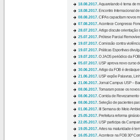
18.08.2017.
Aquarelando é tema de mos
18.08.2017.
Encontro Internacional de 
08.08.2017.
CIPAs capacitam novos m
07.08.2017.
Acontece Congresso Fonoa
28.07.2017.
Artigo discute orientação 
25.07.2017.
Prótese Parcial Removível
19.07.2017.
Comissão contra violênci
19.07.2017.
Práticas Esportivas divulg
19.07.2017.
O JAOS periódico da FOB d
05.07.2017.
USP aprova novo curso de
30.06.2017.
Artigo da FOB é destaque e
21.06.2017.
USP expõe Palavras, Linh
21.06.2017.
Jornal Campus USP – Baur
08.06.2017.
Tomaram posse os novos
08.06.2017.
Corrida de Revezamento 
08.06.2017.
Seleção de pacientes para
01.06.2017.
III Semana do Meio Ambie
25.05.2017.
Prefeitura reforma ginási
22.05.2017.
USP participa da Campanh
19.05.2017.
Artes na maturidade é tem
16.05.2017.
Acontece na FOB 30º Cong