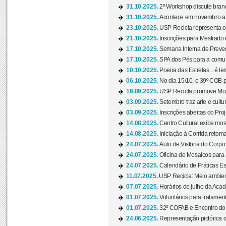
31.10.2025.
2º Workshop discute branq
31.10.2025.
Acontece em novembro a 
23.10.2025.
USP Recicla representa 
21.10.2025.
Inscrições para Mestrado
17.10.2025.
Semana Interna de Preven
17.10.2025.
SPA dos Pés para a comuni
10.10.2025.
Poeira das Estrelas... é t
06.10.2025.
No dia 15/10, o 39º COB 
19.09.2025.
USP Recicla promove Most
03.09.2025.
Setembro traz arte e cultu
03.09.2025.
Inscrições abertas do Pro
14.08.2025.
Centro Cultural exibe mos
14.08.2025.
Iniciação à Corrida retoma 
24.07.2025.
Auto de Vistoria do Corpo
24.07.2025.
Oficina de Mosaicos para 
24.07.2025.
Calendário de Práticas Esp
11.07.2025.
USP Recicla: Meio ambient
07.07.2025.
Horários de julho da Acad
01.07.2025.
Voluntários para tratament
01.07.2025.
32º COFAB e Encontro do
24.06.2025.
Representação pictórica d