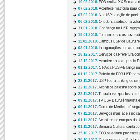
19.02.2018.
FOB realiza XX Semana d
07.02.2018.
Acontece matrícula para o
07.02.2018.
Na USP seleção de pacie
06.02.2018.
Ortodontia seleciona volun
31.01.2018.
Confiança na USP! Agopya
19.01.2018.
Tomam posse os novos dir
11.01.2018.
Campus USP de Bauru reto
08.01.2018.
Inaugurações contaram com
18.12.2017.
Serviços da Prefeitura com
12.12.2017.
Acontece no campus IV En
01.12.2017.
CIPA da PUSP-B lança pág
01.12.2017.
Bateria da FOB-USP homen
22.11.2017.
USP lidera ranking de emp
22.11.2017.
Acontece palestra sobre p
22.11.2017.
Trabalhos expostos na mos
09.11.2017.
TV USP Bauru é finalista em
09.11.2017.
Curso de Medicina é segun
07.11.2017.
Serviços mais ágeis no c
01.11.2017.
Acontece no campus da US
01.11.2017.
Semana Cultural conta co
25.10.2017.
FOB seleciona pacientes p
20.10.2017.
Desvendando a Saúde com