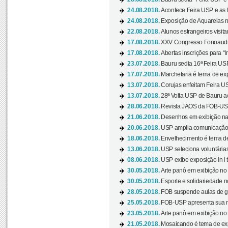
24.08.2018.
Acontece Feira USP e as Pr
24.08.2018.
Exposição de Aquarelas na
22.08.2018.
Alunos estrangeiros visit
17.08.2018.
XXV Congresso Fonoaudio
17.08.2018.
Abertas inscrições para “In
23.07.2018.
Bauru sedia 16ª Feira USP 
17.07.2018.
Marchetaria é tema de ex
13.07.2018.
Corujas enfeitam Feira USP
13.07.2018.
28ª Volta USP de Bauru a
28.06.2018.
Revista JAOS da FOB-USP
21.06.2018.
Desenhos em exibição na 
20.06.2018.
USP amplia comunicação 
18.06.2018.
Envelhecimento é tema de
13.06.2018.
USP seleciona voluntárias 
08.06.2018.
USP exibe exposição in l t
30.05.2018.
Arte panô em exibição no C
30.05.2018.
Esporte e solidariedade 
28.05.2018.
FOB suspende aulas de gr
25.05.2018.
FOB-USP apresenta sua no
23.05.2018.
Arte panô em exibição no C
21.05.2018.
Mosaicando é tema de ex