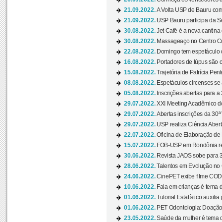
21.09.2022.
A Volta USP de Bauru com
21.09.2022.
USP Bauru participa da S
30.08.2022.
Jet Café é a nova cantina
30.08.2022.
Massageaço no Centro Cul
22.08.2022.
Domingo tem espetáculo d
16.08.2022.
Portadores de lúpus são c
15.08.2022.
Trajetória de Patrícia Pen
08.08.2022.
Espetáculos circenses se
05.08.2022.
Inscrições abertas para a 
29.07.2022.
XXI Meeting Acadêmico do
29.07.2022.
Abertas inscrições da 30ª
29.07.2022.
USP realiza Ciência Abert
22.07.2022.
Oficina de Elaboração de 
15.07.2022.
FOB-USP em Rondônia rea
30.06.2022.
Revista JAOS sobe para 3
28.06.2022.
Talentos em Evolução no C
24.06.2022.
CinePET exibe filme CODA 
10.06.2022.
Fala em crianças é tema d
01.06.2022.
Tutorial Estatístico auxilia
01.06.2022.
PET Odontologia: Doação
23.05.2022.
Saúde da mulher é tema d