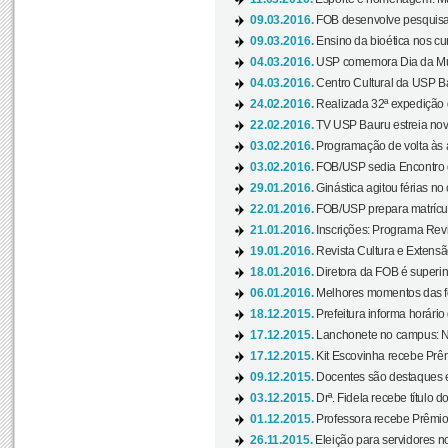
09.03.2016.
FOB desenvolve pesquisa 
09.03.2016.
Ensino da bioética nos cu
04.03.2016.
USP comemora Dia da Mulh
04.03.2016.
Centro Cultural da USP Bau
24.02.2016.
Realizada 32ª expedição
22.02.2016.
TV USP Bauru estreia nov
03.02.2016.
Programação de volta às 
03.02.2016.
FOB/USP sedia Encontro de
29.01.2016.
Ginástica agitou férias no
22.01.2016.
FOB/USP prepara matrícula
21.01.2016.
Inscrições: Programa Rev
19.01.2016.
Revista Cultura e Extensão
18.01.2016.
Diretora da FOB é superi
06.01.2016.
Melhores momentos das f
18.12.2015.
Prefeitura informa horário 
17.12.2015.
Lanchonete no campus: Nov
17.12.2015.
Kit Escovinha recebe Prêm
09.12.2015.
Docentes são destaques e
03.12.2015.
Drª. Fidela recebe título 
01.12.2015.
Professora recebe Prêmio 
26.11.2015.
Eleição para servidores no