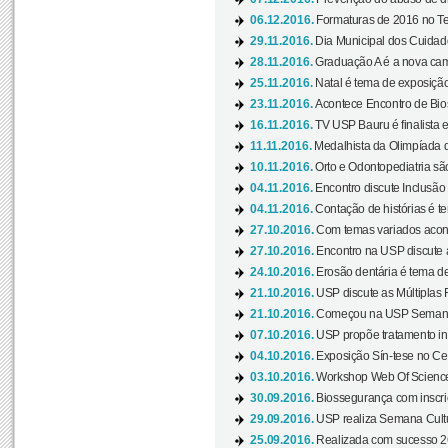
06.12.2016.
Formaturas de 2016 no Te
29.11.2016.
Dia Municipal dos Cuidado
28.11.2016.
Graduação A é a nova cam
25.11.2016.
Natal é tema de exposição 
23.11.2016.
Acontece Encontro de Bios
16.11.2016.
TV USP Bauru é finalista em
11.11.2016.
Medalhista da Olimpíada 
10.11.2016.
Orto e Odontopediatria sã
04.11.2016.
Encontro discute Inclusão
04.11.2016.
Contação de histórias é te
27.10.2016.
Com temas variados acont
27.10.2016.
Encontro na USP discute 
24.10.2016.
Erosão dentária é tema de
21.10.2016.
USP discute as Múltiplas 
21.10.2016.
Começou na USP Semana C
07.10.2016.
USP propõe tratamento ino
04.10.2016.
Exposição Sín-tese no Cen
03.10.2016.
Workshop Web Of Science
30.09.2016.
Biossegurança com inscriç
29.09.2016.
USP realiza Semana Cultur
25.09.2016.
Realizada com sucesso 26