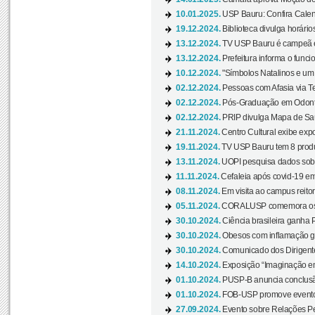
10.01.2025.
USP Bauru: Confira Calend
19.12.2024.
Biblioteca divulga horári
13.12.2024.
TV USP Bauru é campeã em 
13.12.2024.
Prefeitura informa o funci
10.12.2024.
"Símbolos Natalinos e um N
02.12.2024.
Pessoas com Afasia via Te
02.12.2024.
Pós-Graduação em Odonto
02.12.2024.
PRIP divulga Mapa de Saú
21.11.2024.
Centro Cultural exibe expo
19.11.2024.
TV USP Bauru tem 8 produçõ
13.11.2024.
UOPI pesquisa dados sobre
11.11.2024.
Cefaleia após covid-19 em
08.11.2024.
Em visita ao campus reitor
05.11.2024.
CORALUSP comemora os 8
30.10.2024.
Ciência brasileira ganha 
30.10.2024.
Obesos com inflamação ge
30.10.2024.
Comunicado dos Dirigente
14.10.2024.
Exposição “Imaginação em
01.10.2024.
PUSP-B anuncia conclus
01.10.2024.
FOB-USP promove evento O
27.09.2024.
Evento sobre Relações Pe