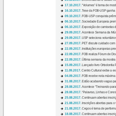
17.10.2017.
“Volumes” é tema de mostr
16.10.2017.
Tese da FOB-USP ganha 
09.10.2017.
FOB-USP conquista prêmio
06.10.2017.
Sociedade Europeia premi
06.10.2017.
Exposição de camisetas d
29.09.2017.
Acontece Semana da Músi
29.09.2017.
USP seleciona voluntários
27.09.2017.
PET discute cuidado com p
22.09.2017.
Instituições europeias pre
22.09.2017.
FOB realiza Fórum de Dis
22.09.2017.
Última semana da mostra “
15.09.2017.
Lançado livro Ortodontia 
11.09.2017.
Centro Cultural exibe a ex
04.09.2017.
FOB recebe nota máxima d
31.08.2017.
Estão acabando vagas par
28.08.2017.
Acontece “Treinando para 
28.08.2017.
“Palavras, Linhas e Cores
25.08.2017.
Continuam abertas inscriç
21.08.2017.
Inscrições abertas para o 
21.08.2017.
Cegos é tema de performa
18.08.2017.
Continuam abertas inscriç