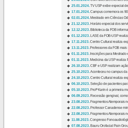
25.01.2024.
TV USP exibe especial de
17.01.2024.
Campus comemora os 90 
02.01.2024.
Mestrado em Ciências Odo
21.12.2023.
Horário especial dos servi
12.12.2023.
Biblioteca da FOB informa
01.12.2023.
LASE da FOB-USP realiza 
17.11.2023.
Centro Cultural realiza ex
13.11.2023.
Professores da FOB mais i
01.11.2023.
Inscrições para Mestrado 
01.11.2023.
Medicina da USP realiza 
26.10.2023.
CBF e USP realizam ação d
25.10.2023.
Aconteceu no campus da 
24.10.2023.
Centro Cultural realiza e
06.10.2023.
Seleção de pacientes para
05.10.2023.
Profª Karin é a primeira m
06.09.2023.
Recessão gengival, como re
23.08.2023.
Fragmentos Atemporais no
22.08.2023.
Professor Canadense minis
22.08.2023.
Fragmentos Atemporais no
11.08.2023.
Congresso Fonoaudiológic
07.08.2023.
Bauru Orofacial Pain Grou