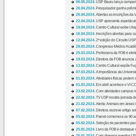
06.05.2024.
USP Bauru lança campanha
26.04.2024.
Pesquisador ganha prêmio 
26.04.2024.
Abertas as inscrições da 
22.04.2024.
USP apresenta espetáculo
18.04.2024.
Centro Cultural exibe Utop
16.04.2024.
Inscrições abertas para 
12.04.2024.
2ª edição do Circuito USP
28.03.2024.
Congresso Médico Acadêm
25.03.2024.
Professora da FOB é eleita
19.03.2024.
Diretora da FOB anuncia 
13.03.2024.
Centro Cultural expõe Fug
07.03.2024.
A Importância da Universi
01.03.2024.
Atividades físicas podem 
01.03.2024.
Em abril acontece o VI C
23.02.2024.
Com atividades campus re
22.02.2024.
TV USP mostra jornada de
21.02.2024.
Alerta: Animais em áreas 
07.02.2024.
Diretora escreve artigo s
05.02.2024.
Painel comemora os 90 an
05.02.2024.
Seleção de pacientes para
25.01.2024.
Livro da FOB é destaque 
25.01.2024.
Com diversos eventos US