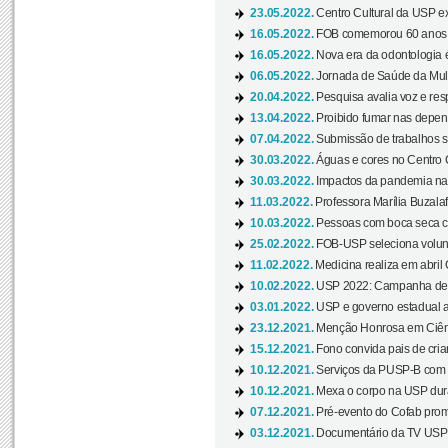
23.05.2022.
Centro Cultural da USP ex
16.05.2022.
FOB comemorou 60 anos c
16.05.2022.
Nova era da odontologia é
06.05.2022.
Jornada de Saúde da Mulhe
20.04.2022.
Pesquisa avalia voz e res
13.04.2022.
Proibido fumar nas depen
07.04.2022.
Submissão de trabalhos s
30.03.2022.
Águas e cores no Centro C
30.03.2022.
Impactos da pandemia na 
11.03.2022.
Professora Marília Buzalaf
10.03.2022.
Pessoas com boca seca co
25.02.2022.
FOB-USP seleciona voluntá
11.02.2022.
Medicina realiza em abril
10.02.2022.
USP 2022: Campanha de 
03.01.2022.
USP e governo estadual a
23.12.2021.
Menção Honrosa em Ciênc
15.12.2021.
Fono convida pais de cria
10.12.2021.
Serviços da PUSP-B com in
10.12.2021.
Mexa o corpo na USP duran
07.12.2021.
Pré-evento do Cofab prom
03.12.2021.
Documentário da TV USP 