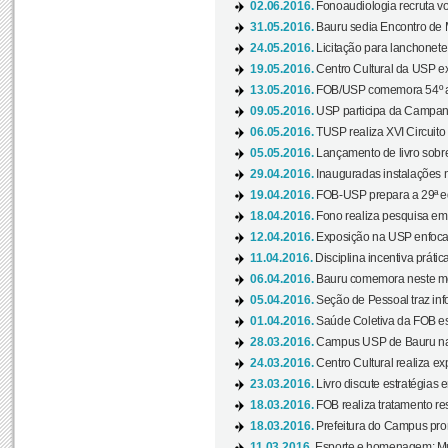
02.06.2016.
Fonoaudiologia recruta vo
31.05.2016.
Bauru sedia Encontro de M
24.05.2016.
Licitação para lanchonet
19.05.2016.
Centro Cultural da USP ex
13.05.2016.
FOB/USP comemora 54º an
09.05.2016.
USP participa da Campanh
06.05.2016.
TUSP realiza XVI Circuito
05.05.2016.
Lançamento de livro sobr
29.04.2016.
Inauguradas instalações 
19.04.2016.
FOB-USP prepara a 29ª e
18.04.2016.
Fono realiza pesquisa em m
12.04.2016.
Exposição na USP enfoca u
11.04.2016.
Disciplina incentiva prática
06.04.2016.
Bauru comemora neste mês
05.04.2016.
Seção de Pessoal traz info
01.04.2016.
Saúde Coletiva da FOB es
28.03.2016.
Campus USP de Bauru na l
24.03.2016.
Centro Cultural realiza ex
23.03.2016.
Livro discute estratégias e
18.03.2016.
FOB realiza tratamento res
18.03.2016.
Prefeitura do Campus pro
11.03.2016.
Esporte e homenagem: Mul