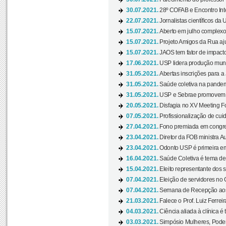
30.07.2021.
28º COFAB e Encontro Inte
22.07.2021.
Jornalistas científicos d
15.07.2021.
Aberto em julho complexo
15.07.2021.
Projeto Amigos da Rua aj
15.07.2021.
JAOS tem fator de impact
17.06.2021.
USP lidera produção mund
31.05.2021.
Abertas inscrições para a
31.05.2021.
Saúde coletiva na pandemi
31.05.2021.
USP e Sebrae promovem 
20.05.2021.
Disfagia no XV Meeting F
07.05.2021.
Profissionalização de cuid
27.04.2021.
Fono premiada em congress
23.04.2021.
Diretor da FOB ministra A
23.04.2021.
Odonto USP é primeira em
16.04.2021.
Saúde Coletiva é tema de
15.04.2021.
Eleito representante dos s
07.04.2021.
Eleição de servidores no 
07.04.2021.
Semana de Recepção aos C
21.03.2021.
Falece o Prof. Luiz Ferreir
04.03.2021.
Ciência aliada à clínica é
03.03.2021.
Simpósio Mulheres, Poder