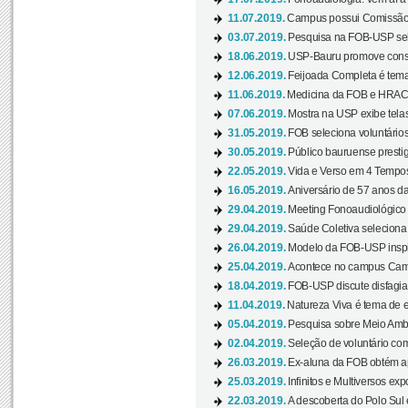
11.07.2019.
Campus possui Comissão 
03.07.2019.
Pesquisa na FOB-USP sele
18.06.2019.
USP-Bauru promove consci
12.06.2019.
Feijoada Completa é tema
11.06.2019.
Medicina da FOB e HRAC 
07.06.2019.
Mostra na USP exibe telas 
31.05.2019.
FOB seleciona voluntário
30.05.2019.
Público bauruense prestig
22.05.2019.
Vida e Verso em 4 Tempos
16.05.2019.
Aniversário de 57 anos d
29.04.2019.
Meeting Fonoaudiológico d
29.04.2019.
Saúde Coletiva seleciona 
26.04.2019.
Modelo da FOB-USP inspir
25.04.2019.
Acontece no campus Cam
18.04.2019.
FOB-USP discute disfagia 
11.04.2019.
Natureza Viva é tema de 
05.04.2019.
Pesquisa sobre Meio Ambi
02.04.2019.
Seleção de voluntário com
26.03.2019.
Ex-aluna da FOB obtém a
25.03.2019.
Infinitos e Multiversos ex
22.03.2019.
A descoberta do Polo Sul