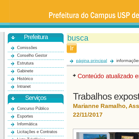
Prefeitura
da
Universidade
de
São
Paulo
-
Bauru
Prefeitura
Comissões
Conselho Gestor
página principal
informaçõe
Estrutura
Gabinete
Conteúdo atualizado
Histórico
Intranet
Trabalhos expost
Serviços
Marianne Ramalho, As
Concurso Público
22/11/2017
Esportes
Informática
Licitações e Contratos