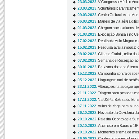
23.03.2023.
V Congresso Médico Acad
23.03.2023.
Voluntários para tratamento
09.03.2023.
Centro Cultural exibe Arte
06.03.2023.
Manejo de via aérea difíci
01.03.2023.
Chegam novos alunos de O
01.03.2023.
Exposição Bonsais no Cent
17.02.2023.
Realizada Aula Magna com 
15.02.2023.
Pesquisa avalia impacto d
08.02.2023.
Gilberto Carlotti, reitor d
07.02.2023.
Semana de Recepção aos
30.01.2023.
Bruxismo do sono é tema d
15.12.2022.
Campanha contra desperdí
05.12.2022.
Linguagem oral de bebês 
23.11.2022.
Alterações na audição apó
21.11.2022.
Triagem para pessoas com 
17.11.2022.
Na USP a Beleza do Bonsai
07.11.2022.
Aulas de Yoga para aluno
26.10.2022.
Novo site da Ouvidoria d
20.10.2022.
Palestra Odontologia Suste
20.10.2022.
Acontece em Bauru o 19º C
20.10.2022.
Momentos é tema de mostra
26.09.2022.
Conheça os vencedores da