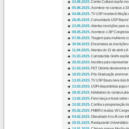
24.06.2025.
Centro Cultural expõe most
05.06.2025.
Acontece no campus a 33ª
04.06.2025.
TV USP receberá Moção d
28.05.2025.
Comunidade USP Bauru! Ve
23.05.2025.
Abertas inscrições para 
08.05.2025.
Acontece o 38º Congresso
07.05.2025.
Triagem para mulheres com
30.04.2025.
Encerradas as inscrições 
11.04.2025.
Abertas de 15 de abril a 8
31.03.2025.
Caricaturista Greifo expõ
26.03.2025.
Inscritos para representa
21.03.2025.
PET Odonto desenvolve ma
18.03.2025.
Pós-Graduação promove pal
13.03.2025.
TV USP Bauru leva dois tr
13.03.2025.
UOPI disponibiliza jogos 
28.02.2025.
Instaladas no campus pla
13.02.2025.
Fono lança e-book sobre de
10.02.2025.
Confira a programação d
05.02.2025.
FMBRU realiza VII Congr
04.02.2025.
Obesidade II ou III com i
20.01.2025.
Restaurante Universitário
14.01.2025.
Câmara aprova Moção de 