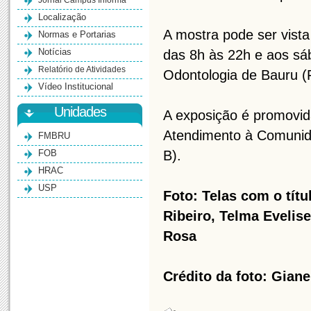
Jornal Campus Informa
Localização
A mostra pode ser vista
Normas e Portarias
Notícias
das 8h às 22h e aos sá
Relatório de Atividades
Odontologia de Bauru (
Vídeo Institucional
Unidades
A exposição é promovid
Atendimento à Comunid
FMBRU
FOB
B).
HRAC
USP
Foto: Telas com o tít
Ribeiro, Telma Evelis
Rosa
Crédito da foto: Giane