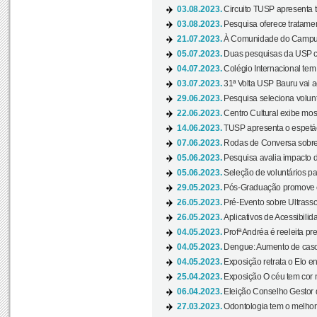
03.08.2023.
Circuito TUSP apresenta t
03.08.2023.
Pesquisa oferece tratamen
21.07.2023.
À Comunidade do Campus
05.07.2023.
Duas pesquisas da USP co
04.07.2023.
Colégio Internacional tem
03.07.2023.
31ª Volta USP Bauru vai a
29.06.2023.
Pesquisa seleciona volunt
22.06.2023.
Centro Cultural exibe mo
14.06.2023.
TUSP apresenta o espetác
07.06.2023.
Rodas de Conversa sobre
05.06.2023.
Pesquisa avalia impacto d
05.06.2023.
Seleção de voluntários pa
29.05.2023.
Pós-Graduação promove ev
26.05.2023.
Pré-Evento sobre Ultrasso
26.05.2023.
Aplicativos de Acessibilida
04.05.2023.
Profª Andréa é reeleita pr
04.05.2023.
Dengue: Aumento de casos
04.05.2023.
Exposição retrata o Elo ent
25.04.2023.
Exposição O céu tem cor 
06.04.2023.
Eleição Conselho Gestor
27.03.2023.
Odontologia tem o melho