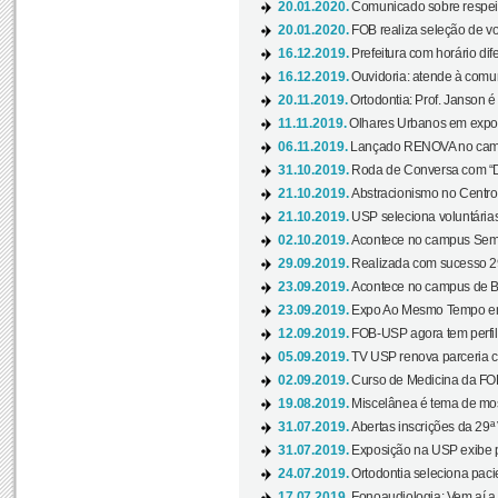
20.01.2020.
Comunicado sobre respeit
20.01.2020.
FOB realiza seleção de vol
16.12.2019.
Prefeitura com horário dife
16.12.2019.
Ouvidoria: atende à comu
20.11.2019.
Ortodontia: Prof. Janson é
11.11.2019.
Olhares Urbanos em exposi
06.11.2019.
Lançado RENOVA no camp
31.10.2019.
Roda de Conversa com “Di
21.10.2019.
Abstracionismo no Centro 
21.10.2019.
USP seleciona voluntária
02.10.2019.
Acontece no campus Seman
29.09.2019.
Realizada com sucesso 29
23.09.2019.
Acontece no campus de Ba
23.09.2019.
Expo Ao Mesmo Tempo em 
12.09.2019.
FOB-USP agora tem perfil 
05.09.2019.
TV USP renova parceria c
02.09.2019.
Curso de Medicina da FOB
19.08.2019.
Miscelânea é tema de mos
31.07.2019.
Abertas inscrições da 29ª
31.07.2019.
Exposição na USP exibe pa
24.07.2019.
Ortodontia seleciona pacie
17.07.2019.
Fonoaudiologia: Vem aí a 