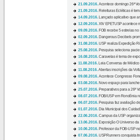
21.09.2016.
Acontece domingo 26ª Vol
21.09.2016.
Releituras Ecléticas é tem
14.09.2016.
Lançado aplicativo que a
12.09.2016.
XIV EPETUSP acontece n
09.09.2016.
FOB recebe 5 estrelas no r
02.09.2016.
Dangerous Decibels promo
31.08.2016.
USP realiza Expedição Ri
25.08.2016.
Pesquisa seleciona pacie
16.08.2016.
Caravelas é tema de expo
11.08.2016.
Leia Conversa de Médico e 
11.08.2016.
Abertas inscrições da Vol
09.08.2016.
Acontece Congresso Fonoa
03.08.2016.
Novo espaço para lanche 
25.07.2016.
Preparativos para a 26ª V
08.07.2016.
FOB/USP em Rondônia real
06.07.2016.
Pesquisa faz avaliação de
01.07.2016.
Dia Municipal dos Cuidado
22.06.2016.
Campus da USP organiza "
13.06.2016.
Exposição O Universo da C
10.06.2016.
Professor da FOB-USP no
07.06.2016.
USPRunners conquista tro