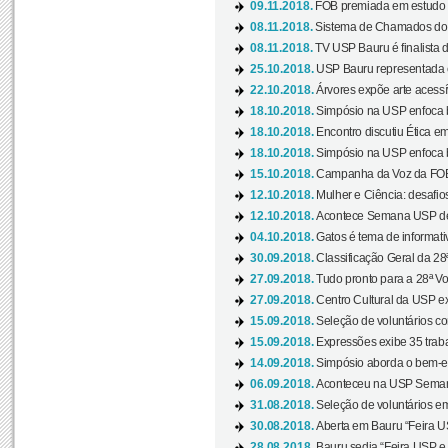
09.11.2018.
FOB premiada em estudo s
08.11.2018.
Sistema de Chamados do c
08.11.2018.
TV USP Bauru é finalista d
25.10.2018.
USP Bauru representada 
22.10.2018.
Árvores expõe arte acessí
18.10.2018.
Simpósio na USP enfoca b
18.10.2018.
Encontro discutiu Ética e
18.10.2018.
Simpósio na USP enfoca b
15.10.2018.
Campanha da Voz da FOB-
12.10.2018.
Mulher e Ciência: desafios
12.10.2018.
Acontece Semana USP de 
04.10.2018.
Gatos é tema de informativo
30.09.2018.
Classificação Geral da 28
27.09.2018.
Tudo pronto para a 28ª Vo
27.09.2018.
Centro Cultural da USP ex
15.09.2018.
Seleção de voluntários co
15.09.2018.
Expressões exibe 35 traba
14.09.2018.
Simpósio aborda o bem-es
06.09.2018.
Aconteceu na USP Semana 
31.08.2018.
Seleção de voluntários em
30.08.2018.
Aberta em Bauru “Feira US
28.08.2018.
Bauru sedia “Feira USP e as