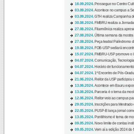
16.09.2024.
Prossegue no Centro Cultu
03.09.2024.
Acontece no campus a Sem
03.09.2024.
GTH realiza Campanha de D
30.08.2024.
FMBRU realiza a Jornada 
27.08.2024.
Filarmônica realiza apres
27.08.2024.
Última semana da mostra Aq
27.08.2024.
Peça teatral Palíndromo di
19.08.2024.
FOB-USP sediará encontro
15.07.2024.
FMBRU-USP promove o II 
04.07.2024.
Comunicação, Tecnologia
04.07.2024.
Horário de funcionamento
04.07.2024.
1º Encontro de Pós-Gradu
21.06.2024.
Reitor da USP participou 
13.06.2024.
Acontece em Bauru exposi
13.06.2024.
Parceria é o tema da mostr
12.06.2024.
Reitor veio ao campus para
29.05.2024.
Inscrições para Mestrado
22.05.2024.
PUSP-B lança jornal come
13.05.2024.
Pontilhismo é tema de most
09.05.2024.
Novo limite de contas ins
09.05.2024.
Vem aí a edição 2024 do 