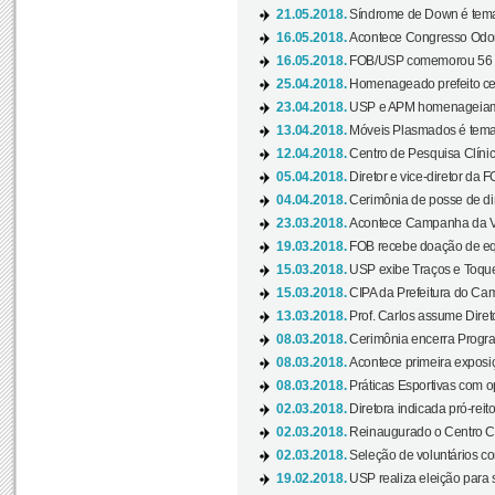
21.05.2018.
Síndrome de Down é tema
16.05.2018.
Acontece Congresso Odont
16.05.2018.
FOB/USP comemorou 56 a
25.04.2018.
Homenageado prefeito ces
23.04.2018.
USP e APM homenageiam D
13.04.2018.
Móveis Plasmados é tema 
12.04.2018.
Centro de Pesquisa Clíni
05.04.2018.
Diretor e vice-diretor da 
04.04.2018.
Cerimônia de posse de dir
23.03.2018.
Acontece Campanha da V
19.03.2018.
FOB recebe doação de eq
15.03.2018.
USP exibe Traços e Toques
15.03.2018.
CIPA da Prefeitura do Camp
13.03.2018.
Prof. Carlos assume Diret
08.03.2018.
Cerimônia encerra Progra
08.03.2018.
Acontece primeira exposiçã
08.03.2018.
Práticas Esportivas com o
02.03.2018.
Diretora indicada pró-reito
02.03.2018.
Reinaugurado o Centro Cu
02.03.2018.
Seleção de voluntários co
19.02.2018.
USP realiza eleição para 