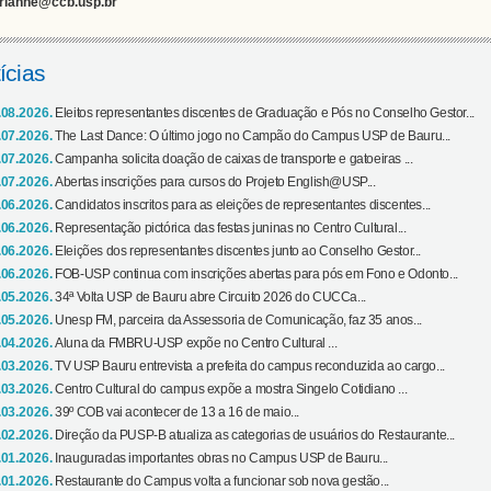
rianne@ccb.usp.br
ícias
.08.2026.
Eleitos representantes discentes de Graduação e Pós no Conselho Gestor...
.07.2026.
The Last Dance: O último jogo no Campão do Campus USP de Bauru...
.07.2026.
Campanha solicita doação de caixas de transporte e gatoeiras ...
.07.2026.
Abertas inscrições para cursos do Projeto English@USP...
.06.2026.
Candidatos inscritos para as eleições de representantes discentes...
.06.2026.
Representação pictórica das festas juninas no Centro Cultural...
.06.2026.
Eleições dos representantes discentes junto ao Conselho Gestor...
.06.2026.
FOB-USP continua com inscrições abertas para pós em Fono e Odonto...
.05.2026.
34ª Volta USP de Bauru abre Circuito 2026 do CUCCa...
.05.2026.
Unesp FM, parceira da Assessoria de Comunicação, faz 35 anos...
.04.2026.
Aluna da FMBRU-USP expõe no Centro Cultural ...
.03.2026.
TV USP Bauru entrevista a prefeita do campus reconduzida ao cargo...
.03.2026.
Centro Cultural do campus expõe a mostra Singelo Cotidiano ...
.03.2026.
39º COB vai acontecer de 13 a 16 de maio...
.02.2026.
Direção da PUSP-B atualiza as categorias de usuários do Restaurante...
.01.2026.
Inauguradas importantes obras no Campus USP de Bauru...
.01.2026.
Restaurante do Campus volta a funcionar sob nova gestão...