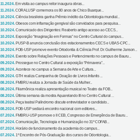
.11.2024.
Em visita ao campus reitor inaugura obras...
.11.2024.
CORALUSP comemora os 80 anos de Chico Buarque...
.10.2024.
Ciência brasileira ganha Prêmio inédito da Odontologia mundial...
.10.2024.
Obesos com inflamação gengival são convidados para pesquisa...
.10.2024.
Comunicado dos Dirigentes: Reaberto antigo acesso ao CECS...
.10.2024.
Exposição “Imaginação em Formas” no Centro Cultural do campus...
.10.2024.
PUSP-B anuncia conclusão dos estacionamentos CECS e UBAS-CPC...
.10.2024.
FOB-USP promove evento Ortodontia & Ciência Prof. Dr. Guilherme Janson...
.09.2024.
Evento sobre Relações Pessoais e Pertencimento no campus de Bauru...
.09.2024.
Prossegue no Centro Cultural a exposição “Primavera”...
.09.2024.
Acontece no campus a Semana de Arte e Cultura...
.09.2024.
GTH realiza Campanha de Doação de Livros Infantis ...
.08.2024.
FMBRU realiza a Jornada de Saúde da Mulher...
.08.2024.
Filarmônica realiza apresentação musical no Teatro da FOB...
.08.2024.
Última semana da mostra Aquarelando III no Centro Cultural ...
.08.2024.
Peça teatral Palíndromo discute entrevistador e candidato...
.08.2024.
FOB-USP sediará encontro nacional com editores...
.07.2024.
FMBRU-USP promove o II CEB, Congresso de Emergência de Bauru...
.07.2024.
Comunicação, Tecnologia e Humanização no 31º COFAB...
.07.2024.
Horário de funcionamento da academia do campus...
.07.2024.
1º Encontro de Pós-Graduação dos cursos de Odontologia...