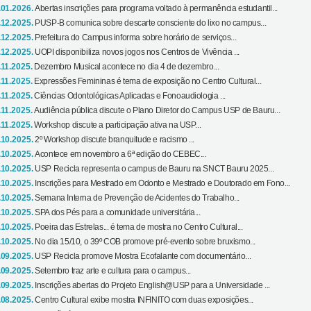
.01.2026.
Abertas inscrições para programa voltado à permanência estudantil...
.12.2025.
PUSP-B comunica sobre descarte consciente do lixo no campus...
.12.2025.
Prefeitura do Campus informa sobre horário de serviços...
.12.2025.
UOPI disponibiliza novos jogos nos Centros de Vivência ...
.11.2025.
Dezembro Musical acontece no dia 4 de dezembro...
.11.2025.
Expressões Femininas é tema de exposição no Centro Cultural...
.11.2025.
Ciências Odontológicas Aplicadas e Fonoaudiologia ...
.11.2025.
Audiência pública discute o Plano Diretor do Campus USP de Bauru...
.11.2025.
Workshop discute a participação ativa na USP...
.10.2025.
2º Workshop discute branquitude e racismo ...
.10.2025.
Acontece em novembro a 6ª edição do CEBEC...
.10.2025.
USP Recicla representa o campus de Bauru na SNCT Bauru 2025...
.10.2025.
Inscrições para Mestrado em Odonto e Mestrado e Doutorado em Fono...
.10.2025.
Semana Interna de Prevenção de Acidentes do Trabalho...
.10.2025.
SPA dos Pés para a comunidade universitária...
.10.2025.
Poeira das Estrelas... é tema de mostra no Centro Cultural...
.10.2025.
No dia 15/10, o 39º COB promove pré-evento sobre bruxismo...
.09.2025.
USP Recicla promove Mostra Ecofalante com documentário...
.09.2025.
Setembro traz arte e cultura para o campus...
.09.2025.
Inscrições abertas do Projeto English@USP para a Universidade ...
.08.2025.
Centro Cultural exibe mostra INFINITO com duas exposições...