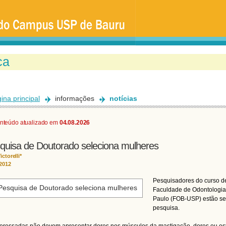
Ir
para
o
conteúdo
principal
ina principal
informações
notícias
nteúdo atualizado em
04.08.2026
quisa de Doutorado seleciona mulheres
ictorelli*
/2012
Pesquisadores do curso d
Faculdade de Odontologia
Paulo (FOB-USP) estão sel
pesquisa.