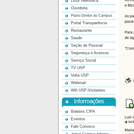
Lista Telefônica
As in
e fibr
Ouvidoria
Plano Diretor do Campus
As pa
pacie
Portal Transparência
Restaurante
Para 
Saúde
de ag
Seção de Pessoal
*Com 
Segurança e Acessos
Serviço Social
TV USP
Volta USP
Webmail
Wifi USP-Visitantes
Informações
Boletins CIPA
Luis 
Eventos
sc
Fale Conosco
Maria