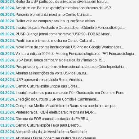
.06.2024.
Reitor da USP participou de atividades diversas em Bauru...
.06.2024.
Acontece em Bauru exposição imersiva dos Museus da USP ...
.06.2024.
Parceria é o tema da mostra no Centro Cultural...
.06.2024.
Reitor veio ao campus para inaugurações e visitas...
.05.2024.
Inscrições para Mestrado e Doutorado em Odonto e Fonoaudiologia...
.05.2024.
PUSP-B lança jornal comemorativo "USP 90 - FOB 62 Anos"...
.05.2024.
Pontilhismo é tema de mostra no Centro Cultural ...
.05.2024.
Novo limite de contas institucionais USP no do Google Workspaces...
.05.2024.
Vem aí a edição 2024 do Meeting Fonoaudiológico do PET Fonoaudiologia...
.05.2024.
USP Bauru lança campanha de ajuda às vítimas do RS...
.04.2024.
Pesquisador ganha prêmio internacional na área de Odontopediatria ...
.04.2024.
Abertas as inscrições da Volta USP de Bauru...
.04.2024.
USP apresenta espetáculo Rente América...
.04.2024.
Centro Cultural exibe Utopia das Cores...
.04.2024.
Inscrições abertas para cursos de Pós-Graduação em Odonto e Fono...
.04.2024.
2ª edição do Circuito USP de Corrida e Caminhada...
.03.2024.
Congresso Médico Acadêmico de Bauru será aberto no campus...
.03.2024.
Professora da FOB é eleita para diretoria na IADR...
.03.2024.
Diretora da FOB anuncia a criação da FMBRU...
.03.2024.
Centro Cultural expõe Fuga para Dentro...
.03.2024.
A Importância da Universidade na Sociedade...
.03.2024.
Atividades físicas podem ser praticadas no campus...