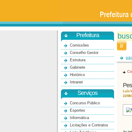
Prefeitura
da
Universidade
de
São
Paulo
-
Bauru
Prefeitura
Comissões
Conselho Gestor
pág
Estrutura
Gabinete
Co
Histórico
Intranet
Pes
Luís V
Serviços
22/08
Concurso Público
Esportes
Informática
Licitações e Contratos