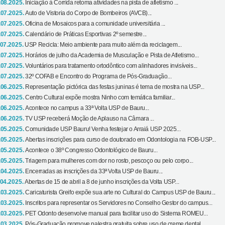
.08.2025.
Iniciação à Corrida retoma atividades na pista de atletismo ...
.07.2025.
Auto de Vistoria do Corpo de Bombeiros (AVCB)...
.07.2025.
Oficina de Mosaicos para a comunidade universitária ...
.07.2025.
Calendário de Práticas Esportivas 2º semestre...
.07.2025.
USP Recicla: Meio ambiente para muito além da reciclagem...
.07.2025.
Horários de julho da Academia de Musculação e Pista de Atletismo...
.07.2025.
Voluntários para tratamento ortodôntico com alinhadores invisíveis...
.07.2025.
32º COFAB e Encontro do Programa de Pós-Graduação...
.06.2025.
Representação pictórica das festas juninas é tema de mostra na USP...
.06.2025.
Centro Cultural expõe mostra Ninho com temática familiar...
.06.2025.
Acontece no campus a 33ª Volta USP de Bauru...
.06.2025.
TV USP receberá Moção de Aplauso na Câmara ...
.05.2025.
Comunidade USP Bauru! Venha festejar o Arraiá USP 2025...
.05.2025.
Abertas inscrições para curso de doutorado em Odontologia na FOB-USP...
.05.2025.
Acontece o 38º Congresso Odontológico de Bauru...
.05.2025.
Triagem para mulheres com dor no rosto, pescoço ou pelo corpo...
.04.2025.
Encerradas as inscrições da 33ª Volta USP de Bauru...
.04.2025.
Abertas de 15 de abril a 8 de junho inscrições da Volta USP...
.03.2025.
Caricaturista Greifo expõe sua arte no Cultural do Campus USP de Bauru...
.03.2025.
Inscritos para representar os Servidores no Conselho Gestor do campus...
.03.2025.
PET Odonto desenvolve manual para facilitar uso do Sistema ROMEU...
.03.2025.
Pós-Graduação promove palestra gratuita sobre uso de creme dental...