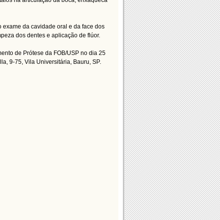
alos na articulação da boca, enxaqueca
no exame da cavidade oral e da face dos
mpeza dos dentes e aplicação de flúor.
mento de Prótese da FOB/USP no dia 25
, 9-75, Vila Universitária, Bauru, SP.