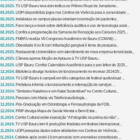
.03.2025.
TV USP Bauru leva dois troféus no Prêmio Royal de Jornalismo...
.03.2025.
UOPI disponibiliza jogos nos Centros de Vivência para a comunidade ...
.02.2025.
Instaladas no campus placas orientam locomoção de pacientes...
.02.2025.
Fono lança e-book sobre deficiência auditiva e uso de tecnologia assis...
.02.2025.
Confira a programação da Semana de Recepção aos Calouros 2025...
.02.2025.
FMBRU realiza VII Congresso Acadêmico de Bauru (COMAB) ...
.02.2025.
Obesidade II ou III com inflamação gengival é tema de pesquisa...
.01.2025.
Restaurante Universitário com atendimento de nova empresa terceirizada...
.01.2025.
Câmara aprova Moção de Aplauso à TV USP Bauru...
.01.2025.
USP Bauru: Confira Calendário Acadêmico para o ano letivo de 2025...
.12.2024.
Biblioteca divulga horários de funcionamento no recesso 2024/25...
.12.2024.
TV USP Bauru é campeã em três categorias de festival audiovisual ...
.12.2024.
Prefeitura informa o funcionamento e interrupção de serviços ...
.12.2024.
"Símbolos Natalinos e um Natal Sustentável" no Centro Cultural...
.12.2024.
Pessoas com Afasia via Telefonoaudiologia...
.12.2024.
Pós-Graduação em Odontologia e Fonoaudiologia da FOB...
.12.2024.
PRIP divulga Mapa de Saúde Mental e Bem-Estar...
.11.2024.
Centro Cultural exibe exposição “A Fotografia na palma da mão”...
.11.2024.
TV USP Bauru tem 8 produções finalistas em festival internacional...
.11.2024.
UOPI pesquisa dados sobre atividades nos Centros de Vivência...
.11.2024.
Cefaleia após covid-19 em pessoas com anomalias craniofaciais ...