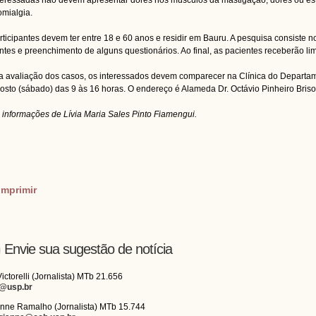
teressadas não devem apresentar dores nos músculos da mastigação, dores ou est
omialgia.
rticipantes devem ter entre 18 e 60 anos e residir em Bauru. A pesquisa consiste 
ntes e preenchimento de alguns questionários. Ao final, as pacientes receberão li
a avaliação dos casos, os interessados devem comparecer na Clínica do Departa
osto (sábado) das 9 às 16 horas. O endereço é Alameda Dr. Octávio Pinheiro Brisolla
informações de Lívia Maria Sales Pinto Fiamengui.
imprimir
Envie sua sugestão de notícia
Victorelli (Jornalista) MTb 21.656
i@usp.br
nne Ramalho (Jornalista) MTb 15.744