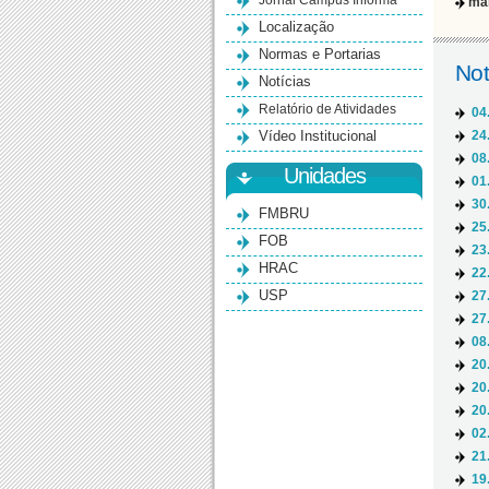
Jornal Campus Informa
ma
Localização
Normas e Portarias
Not
Notícias
Relatório de Atividades
04
Vídeo Institucional
24
08
Unidades
01
30
FMBRU
25
FOB
23
HRAC
22
USP
27
27
08
20
20
20
02
21
19