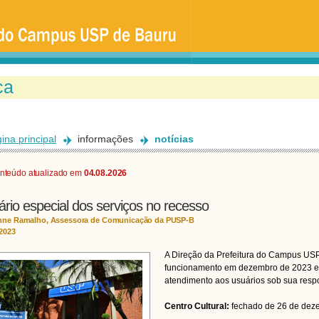
Ir
para
o
conteúdo
principal
ina principal
informações
notícias
nteúdo atualizado em
04.08.2026
ário especial dos serviços no recesso
nne Ramalho, Assessora de Comunicação da PUSP-B
/2023
A Direção da Prefeitura do Campus US
funcionamento em dezembro de 2023 e 
atendimento aos usuários sob sua respo
Centro Cultural:
fechado de 26 de deze