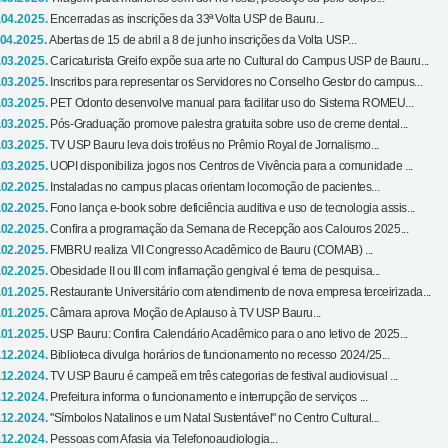
.04.2025.
Encerradas as inscrições da 33ª Volta USP de Bauru...
.04.2025.
Abertas de 15 de abril a 8 de junho inscrições da Volta USP...
.03.2025.
Caricaturista Greifo expõe sua arte no Cultural do Campus USP de Bauru...
.03.2025.
Inscritos para representar os Servidores no Conselho Gestor do campus...
.03.2025.
PET Odonto desenvolve manual para facilitar uso do Sistema ROMEU...
.03.2025.
Pós-Graduação promove palestra gratuita sobre uso de creme dental...
.03.2025.
TV USP Bauru leva dois troféus no Prêmio Royal de Jornalismo...
.03.2025.
UOPI disponibiliza jogos nos Centros de Vivência para a comunidade ...
.02.2025.
Instaladas no campus placas orientam locomoção de pacientes...
.02.2025.
Fono lança e-book sobre deficiência auditiva e uso de tecnologia assis...
.02.2025.
Confira a programação da Semana de Recepção aos Calouros 2025...
.02.2025.
FMBRU realiza VII Congresso Acadêmico de Bauru (COMAB) ...
.02.2025.
Obesidade II ou III com inflamação gengival é tema de pesquisa...
.01.2025.
Restaurante Universitário com atendimento de nova empresa terceirizada...
.01.2025.
Câmara aprova Moção de Aplauso à TV USP Bauru...
.01.2025.
USP Bauru: Confira Calendário Acadêmico para o ano letivo de 2025...
.12.2024.
Biblioteca divulga horários de funcionamento no recesso 2024/25...
.12.2024.
TV USP Bauru é campeã em três categorias de festival audiovisual ...
.12.2024.
Prefeitura informa o funcionamento e interrupção de serviços ...
.12.2024.
"Símbolos Natalinos e um Natal Sustentável" no Centro Cultural...
.12.2024.
Pessoas com Afasia via Telefonoaudiologia...