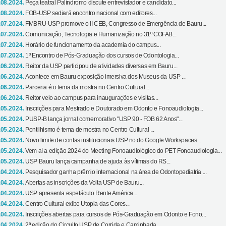
.08.2024.
Peça teatral Palíndromo discute entrevistador e candidato...
.08.2024.
FOB-USP sediará encontro nacional com editores...
.07.2024.
FMBRU-USP promove o II CEB, Congresso de Emergência de Bauru...
.07.2024.
Comunicação, Tecnologia e Humanização no 31º COFAB...
.07.2024.
Horário de funcionamento da academia do campus...
.07.2024.
1º Encontro de Pós-Graduação dos cursos de Odontologia...
.06.2024.
Reitor da USP participou de atividades diversas em Bauru...
.06.2024.
Acontece em Bauru exposição imersiva dos Museus da USP ...
.06.2024.
Parceria é o tema da mostra no Centro Cultural...
.06.2024.
Reitor veio ao campus para inaugurações e visitas...
.05.2024.
Inscrições para Mestrado e Doutorado em Odonto e Fonoaudiologia...
.05.2024.
PUSP-B lança jornal comemorativo "USP 90 - FOB 62 Anos"...
.05.2024.
Pontilhismo é tema de mostra no Centro Cultural ...
.05.2024.
Novo limite de contas institucionais USP no do Google Workspaces...
.05.2024.
Vem aí a edição 2024 do Meeting Fonoaudiológico do PET Fonoaudiologia...
.05.2024.
USP Bauru lança campanha de ajuda às vítimas do RS...
.04.2024.
Pesquisador ganha prêmio internacional na área de Odontopediatria ...
.04.2024.
Abertas as inscrições da Volta USP de Bauru...
.04.2024.
USP apresenta espetáculo Rente América...
.04.2024.
Centro Cultural exibe Utopia das Cores...
.04.2024.
Inscrições abertas para cursos de Pós-Graduação em Odonto e Fono...
.04.2024.
2ª edição do Circuito USP de Corrida e Caminhada...