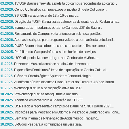
.03.2026.
TV USP Bauru entrevista a prefeita do campus reconduzida ao cargo...
.03.2026.
Centro Cultural do campus expõe a mostra Singelo Cotidiano ...
.03.2026.
39º COB vai acontecer de 13 a 16 de maio...
.02.2026.
Direção da PUSP-B atualiza as categorias de usuários do Restaurante...
.01.2026.
Inauguradas importantes obras no Campus USP de Bauru...
.01.2026.
Restaurante do Campus volta a funcionar sob nova gestão...
.01.2026.
Abertas inscrições para programa voltado à permanência estudantil...
.12.2025.
PUSP-B comunica sobre descarte consciente do lixo no campus...
.12.2025.
Prefeitura do Campus informa sobre horário de serviços...
.12.2025.
UOPI disponibiliza novos jogos nos Centros de Vivência ...
.11.2025.
Dezembro Musical acontece no dia 4 de dezembro...
.11.2025.
Expressões Femininas é tema de exposição no Centro Cultural...
.11.2025.
Ciências Odontológicas Aplicadas e Fonoaudiologia ...
.11.2025.
Audiência pública discute o Plano Diretor do Campus USP de Bauru...
.11.2025.
Workshop discute a participação ativa na USP...
.10.2025.
2º Workshop discute branquitude e racismo ...
.10.2025.
Acontece em novembro a 6ª edição do CEBEC...
.10.2025.
USP Recicla representa o campus de Bauru na SNCT Bauru 2025...
.10.2025.
Inscrições para Mestrado em Odonto e Mestrado e Doutorado em Fono...
.10.2025.
Semana Interna de Prevenção de Acidentes do Trabalho...
.10.2025.
SPA dos Pés para a comunidade universitária...