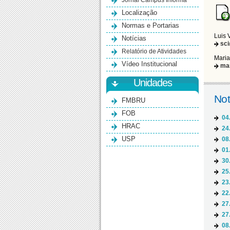
Jornal Campus Informa
Localização
Normas e Portarias
Luis 
Notícias
sc
Relatório de Atividades
Maria
Vídeo Institucional
ma
Unidades
Not
FMBRU
FOB
04
HRAC
24
USP
08
01
30
25
23
22
27
27
08