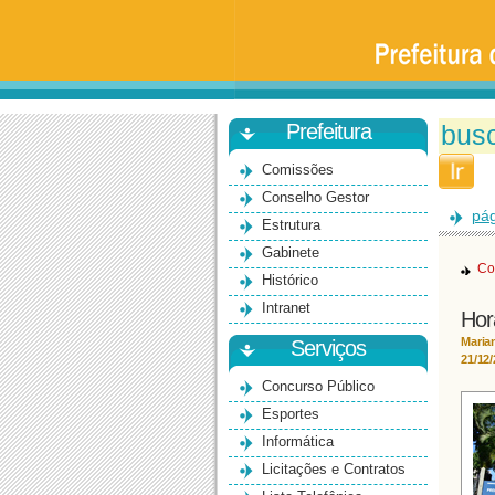
Prefeitura
da
Universidade
de
São
Paulo
-
Bauru
Prefeitura
Comissões
Conselho Gestor
pág
Estrutura
Gabinete
Co
Histórico
Intranet
Hor
Maria
Serviços
21/12
Concurso Público
Esportes
Informática
Licitações e Contratos