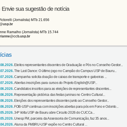
Envie sua sugestão de notícia
Victorelli (Jornalista) MTb 21.656
i@usp.br
nne Ramalho (Jornalista) MTb 15.744
rianne@ccb.usp.br
ícias
.08.2026.
Eleitos representantes discentes de Graduação e Pós no Conselho Gestor...
.07.2026.
The Last Dance: O último jogo no Campão do Campus USP de Bauru...
.07.2026.
Campanha solicita doação de caixas de transporte e gatoeiras ...
.07.2026.
Abertas inscrições para cursos do Projeto English@USP...
.06.2026.
Candidatos inscritos para as eleições de representantes discentes...
.06.2026.
Representação pictórica das festas juninas no Centro Cultural...
.06.2026.
Eleições dos representantes discentes junto ao Conselho Gestor...
.06.2026.
FOB-USP continua com inscrições abertas para pós em Fono e Odonto...
.05.2026.
34ª Volta USP de Bauru abre Circuito 2026 do CUCCa...
.05.2026.
Unesp FM, parceira da Assessoria de Comunicação, faz 35 anos...
.04.2026.
Aluna da FMBRU-USP expõe no Centro Cultural ...