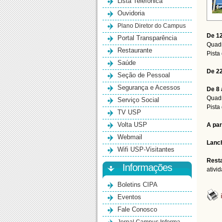
Lista Telefônica
Ouvidoria
Plano Diretor do Campus
De 12
Portal Transparência
Quadr
Restaurante
Pista
Saúde
De 22
Seção de Pessoal
Segurança e Acessos
De 8 
Quadr
Serviço Social
Pista
TV USP
Volta USP
A par
Webmail
Lanc
Wifi USP-Visitantes
Rest
Informações
ativi
Boletins CIPA
Eventos
Fale Conosco