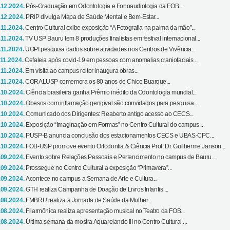
.12.2024.
Pós-Graduação em Odontologia e Fonoaudiologia da FOB...
.12.2024.
PRIP divulga Mapa de Saúde Mental e Bem-Estar...
.11.2024.
Centro Cultural exibe exposição “A Fotografia na palma da mão”...
.11.2024.
TV USP Bauru tem 8 produções finalistas em festival internacional...
.11.2024.
UOPI pesquisa dados sobre atividades nos Centros de Vivência...
.11.2024.
Cefaleia após covid-19 em pessoas com anomalias craniofaciais ...
.11.2024.
Em visita ao campus reitor inaugura obras...
.11.2024.
CORALUSP comemora os 80 anos de Chico Buarque...
.10.2024.
Ciência brasileira ganha Prêmio inédito da Odontologia mundial...
.10.2024.
Obesos com inflamação gengival são convidados para pesquisa...
.10.2024.
Comunicado dos Dirigentes: Reaberto antigo acesso ao CECS...
.10.2024.
Exposição “Imaginação em Formas” no Centro Cultural do campus...
.10.2024.
PUSP-B anuncia conclusão dos estacionamentos CECS e UBAS-CPC...
.10.2024.
FOB-USP promove evento Ortodontia & Ciência Prof. Dr. Guilherme Janson...
.09.2024.
Evento sobre Relações Pessoais e Pertencimento no campus de Bauru...
.09.2024.
Prossegue no Centro Cultural a exposição “Primavera”...
.09.2024.
Acontece no campus a Semana de Arte e Cultura...
.09.2024.
GTH realiza Campanha de Doação de Livros Infantis ...
.08.2024.
FMBRU realiza a Jornada de Saúde da Mulher...
.08.2024.
Filarmônica realiza apresentação musical no Teatro da FOB...
.08.2024.
Última semana da mostra Aquarelando III no Centro Cultural ...