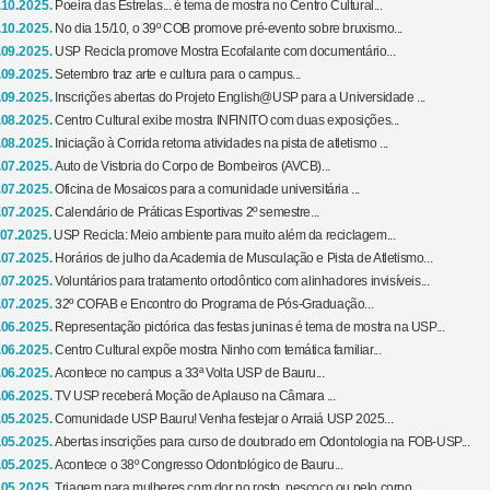
.10.2025.
Poeira das Estrelas... é tema de mostra no Centro Cultural...
.10.2025.
No dia 15/10, o 39º COB promove pré-evento sobre bruxismo...
.09.2025.
USP Recicla promove Mostra Ecofalante com documentário...
.09.2025.
Setembro traz arte e cultura para o campus...
.09.2025.
Inscrições abertas do Projeto English@USP para a Universidade ...
.08.2025.
Centro Cultural exibe mostra INFINITO com duas exposições...
.08.2025.
Iniciação à Corrida retoma atividades na pista de atletismo ...
.07.2025.
Auto de Vistoria do Corpo de Bombeiros (AVCB)...
.07.2025.
Oficina de Mosaicos para a comunidade universitária ...
.07.2025.
Calendário de Práticas Esportivas 2º semestre...
.07.2025.
USP Recicla: Meio ambiente para muito além da reciclagem...
.07.2025.
Horários de julho da Academia de Musculação e Pista de Atletismo...
.07.2025.
Voluntários para tratamento ortodôntico com alinhadores invisíveis...
.07.2025.
32º COFAB e Encontro do Programa de Pós-Graduação...
.06.2025.
Representação pictórica das festas juninas é tema de mostra na USP...
.06.2025.
Centro Cultural expõe mostra Ninho com temática familiar...
.06.2025.
Acontece no campus a 33ª Volta USP de Bauru...
.06.2025.
TV USP receberá Moção de Aplauso na Câmara ...
.05.2025.
Comunidade USP Bauru! Venha festejar o Arraiá USP 2025...
.05.2025.
Abertas inscrições para curso de doutorado em Odontologia na FOB-USP...
.05.2025.
Acontece o 38º Congresso Odontológico de Bauru...
.05.2025.
Triagem para mulheres com dor no rosto, pescoço ou pelo corpo...