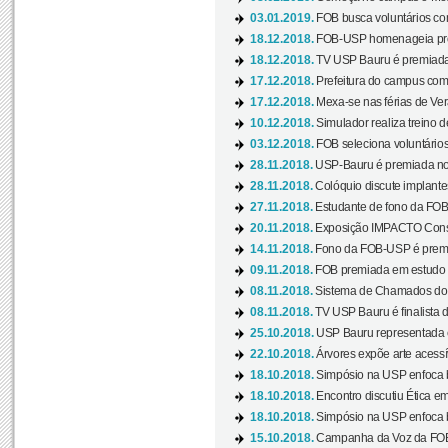
03.01.2019.
FOB busca voluntários com
18.12.2018.
FOB-USP homenageia prof
18.12.2018.
TV USP Bauru é premiada 
17.12.2018.
Prefeitura do campus com h
17.12.2018.
Mexa-se nas férias de Ver
10.12.2018.
Simulador realiza treino d
03.12.2018.
FOB seleciona voluntário
28.11.2018.
USP-Bauru é premiada no 
28.11.2018.
Colóquio discute implantes
27.11.2018.
Estudante de fono da FOB
20.11.2018.
Exposição IMPACTO Consc
14.11.2018.
Fono da FOB-USP é premia
09.11.2018.
FOB premiada em estudo s
08.11.2018.
Sistema de Chamados do c
08.11.2018.
TV USP Bauru é finalista d
25.10.2018.
USP Bauru representada 
22.10.2018.
Árvores expõe arte acessí
18.10.2018.
Simpósio na USP enfoca b
18.10.2018.
Encontro discutiu Ética e
18.10.2018.
Simpósio na USP enfoca b
15.10.2018.
Campanha da Voz da FOB-