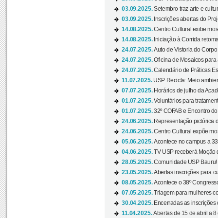
03.09.2025.
Setembro traz arte e cultu
03.09.2025.
Inscrições abertas do Pro
14.08.2025.
Centro Cultural exibe mos
14.08.2025.
Iniciação à Corrida retoma 
24.07.2025.
Auto de Vistoria do Corpo
24.07.2025.
Oficina de Mosaicos para 
24.07.2025.
Calendário de Práticas Esp
11.07.2025.
USP Recicla: Meio ambient
07.07.2025.
Horários de julho da Acad
01.07.2025.
Voluntários para tratament
01.07.2025.
32º COFAB e Encontro do
24.06.2025.
Representação pictórica d
24.06.2025.
Centro Cultural expõe most
05.06.2025.
Acontece no campus a 33ª
04.06.2025.
TV USP receberá Moção d
28.05.2025.
Comunidade USP Bauru! Ve
23.05.2025.
Abertas inscrições para 
08.05.2025.
Acontece o 38º Congresso
07.05.2025.
Triagem para mulheres com
30.04.2025.
Encerradas as inscrições 
11.04.2025.
Abertas de 15 de abril a 8