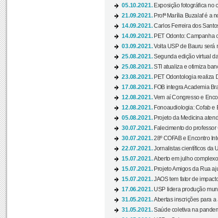
05.10.2021.
Exposição fotográfica no
21.09.2021.
Profª Marília Buzalaf é a no
14.09.2021.
Carlos Ferreira dos Santo
14.09.2021.
PET Odonto: Campanha c
03.09.2021.
Volta USP de Bauru será n
25.08.2021.
Segunda edição virtual da 
25.08.2021.
STI atualiza e otimiza ba
23.08.2021.
PET Odontologia realiza 
17.08.2021.
FOB integra Academia Bras
12.08.2021.
Vem aí Congresso e Encont
12.08.2021.
Fonoaudiologia: Cofab e E
05.08.2021.
Projeto da Medicina atend
30.07.2021.
Falecimento do professor
30.07.2021.
28º COFAB e Encontro Inte
22.07.2021.
Jornalistas científicos d
15.07.2021.
Aberto em julho complexo
15.07.2021.
Projeto Amigos da Rua aj
15.07.2021.
JAOS tem fator de impact
17.06.2021.
USP lidera produção mund
31.05.2021.
Abertas inscrições para a
31.05.2021.
Saúde coletiva na pandemi