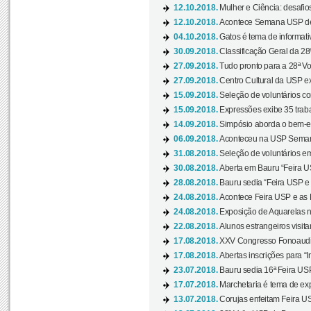
12.10.2018.
Mulher e Ciência: desafios
12.10.2018.
Acontece Semana USP de 
04.10.2018.
Gatos é tema de informativo
30.09.2018.
Classificação Geral da 28
27.09.2018.
Tudo pronto para a 28ª Vo
27.09.2018.
Centro Cultural da USP ex
15.09.2018.
Seleção de voluntários co
15.09.2018.
Expressões exibe 35 traba
14.09.2018.
Simpósio aborda o bem-es
06.09.2018.
Aconteceu na USP Semana 
31.08.2018.
Seleção de voluntários em
30.08.2018.
Aberta em Bauru “Feira US
28.08.2018.
Bauru sedia “Feira USP e as
24.08.2018.
Acontece Feira USP e as Pr
24.08.2018.
Exposição de Aquarelas na
22.08.2018.
Alunos estrangeiros visit
17.08.2018.
XXV Congresso Fonoaudio
17.08.2018.
Abertas inscrições para “In
23.07.2018.
Bauru sedia 16ª Feira USP 
17.07.2018.
Marchetaria é tema de ex
13.07.2018.
Corujas enfeitam Feira USP