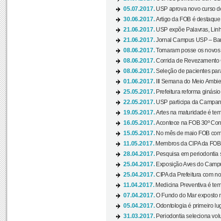
05.07.2017.
USP aprova novo curso de
30.06.2017.
Artigo da FOB é destaque e
21.06.2017.
USP expõe Palavras, Linh
21.06.2017.
Jornal Campus USP – Baur
08.06.2017.
Tomaram posse os novos
08.06.2017.
Corrida de Revezamento 
08.06.2017.
Seleção de pacientes para
01.06.2017.
III Semana do Meio Ambie
25.05.2017.
Prefeitura reforma ginási
22.05.2017.
USP participa da Campanh
19.05.2017.
Artes na maturidade é tem
16.05.2017.
Acontece na FOB 30º Cong
15.05.2017.
No mês de maio FOB com
11.05.2017.
Membros da CIPA da FOB
28.04.2017.
Pesquisa em periodontia s
25.04.2017.
Exposição Aves do Campu
25.04.2017.
CIPA da Prefeitura com no
11.04.2017.
Medicina Preventiva é tem
07.04.2017.
O Fundo do Mar exposto no
05.04.2017.
Odontologia é primeiro lu
31.03.2017.
Periodontia seleciona volu