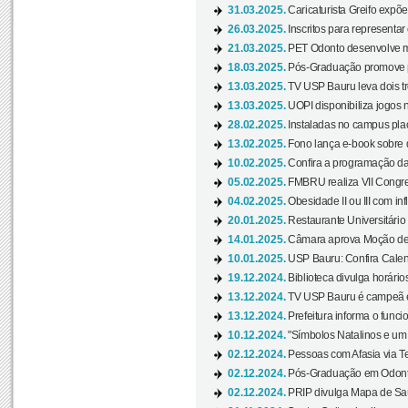
31.03.2025.
Caricaturista Greifo expõ
26.03.2025.
Inscritos para representa
21.03.2025.
PET Odonto desenvolve ma
18.03.2025.
Pós-Graduação promove pal
13.03.2025.
TV USP Bauru leva dois tr
13.03.2025.
UOPI disponibiliza jogos 
28.02.2025.
Instaladas no campus pla
13.02.2025.
Fono lança e-book sobre de
10.02.2025.
Confira a programação d
05.02.2025.
FMBRU realiza VII Congr
04.02.2025.
Obesidade II ou III com i
20.01.2025.
Restaurante Universitário
14.01.2025.
Câmara aprova Moção de 
10.01.2025.
USP Bauru: Confira Calend
19.12.2024.
Biblioteca divulga horári
13.12.2024.
TV USP Bauru é campeã em 
13.12.2024.
Prefeitura informa o funci
10.12.2024.
"Símbolos Natalinos e um N
02.12.2024.
Pessoas com Afasia via Te
02.12.2024.
Pós-Graduação em Odonto
02.12.2024.
PRIP divulga Mapa de Saú