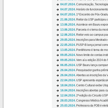
04.07.2024.
Comunicação, Tecnologia
04.07.2024.
Horário de funcionamento
04.07.2024.
1º Encontro de Pós-Gradu
21.06.2024.
Reitor da USP participou 
13.06.2024.
Acontece em Bauru exposi
13.06.2024.
Parceria é o tema da mostr
12.06.2024.
Reitor veio ao campus para
29.05.2024.
Inscrições para Mestrado
22.05.2024.
PUSP-B lança jornal come
13.05.2024.
Pontilhismo é tema de most
09.05.2024.
Novo limite de contas ins
09.05.2024.
Vem aí a edição 2024 do 
06.05.2024.
USP Bauru lança campanha
26.04.2024.
Pesquisador ganha prêmio 
26.04.2024.
Abertas as inscrições da 
22.04.2024.
USP apresenta espetáculo
18.04.2024.
Centro Cultural exibe Utop
16.04.2024.
Inscrições abertas para 
12.04.2024.
2ª edição do Circuito USP
28.03.2024.
Congresso Médico Acadêm
25.03.2024.
Professora da FOB é eleita