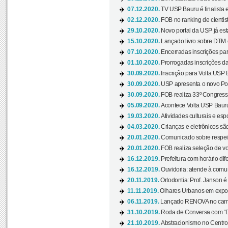
07.12.2020.
TV USP Bauru é finalista em
02.12.2020.
FOB no ranking de cientista
29.10.2020.
Novo portal da USP já está
15.10.2020.
Lançado livro sobre DTM e
07.10.2020.
Encerradas inscrições par
01.10.2020.
Prorrogadas inscrições da
30.09.2020.
Inscrição para Volta USP B
30.09.2020.
USP apresenta o novo Port
30.09.2020.
FOB realiza 33º Congresso
05.09.2020.
Acontece Volta USP Bauru 
19.03.2020.
Atividades culturais e esp
04.03.2020.
Crianças e eletrônicos sã
20.01.2020.
Comunicado sobre respeit
20.01.2020.
FOB realiza seleção de vol
16.12.2019.
Prefeitura com horário dife
16.12.2019.
Ouvidoria: atende à comu
20.11.2019.
Ortodontia: Prof. Janson é
11.11.2019.
Olhares Urbanos em exposi
06.11.2019.
Lançado RENOVA no camp
31.10.2019.
Roda de Conversa com “Di
21.10.2019.
Abstracionismo no Centro 