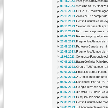
01.11.2023.
Inscrições para Mestrado 
01.11.2023.
Medicina da USP realiza 
26.10.2023.
CBF e USP realizam ação d
25.10.2023.
Aconteceu no campus da 
24.10.2023.
Centro Cultural realiza e
06.10.2023.
Seleção de pacientes para
05.10.2023.
Profª Karin é a primeira m
06.09.2023.
Recessão gengival, como re
23.08.2023.
Fragmentos Atemporais no
22.08.2023.
Professor Canadense minis
22.08.2023.
Fragmentos Atemporais no
11.08.2023.
Congresso Fonoaudiológic
07.08.2023.
Bauru Orofacial Pain Grou
03.08.2023.
Circuito TUSP apresenta t
03.08.2023.
Pesquisa oferece tratamen
21.07.2023.
À Comunidade do Campus
05.07.2023.
Duas pesquisas da USP co
04.07.2023.
Colégio Internacional tem
03.07.2023.
31ª Volta USP Bauru vai a
29.06.2023.
Pesquisa seleciona volunt
22.06.2023.
Centro Cultural exibe mo
14.06.2023.
TUSP apresenta o espetác