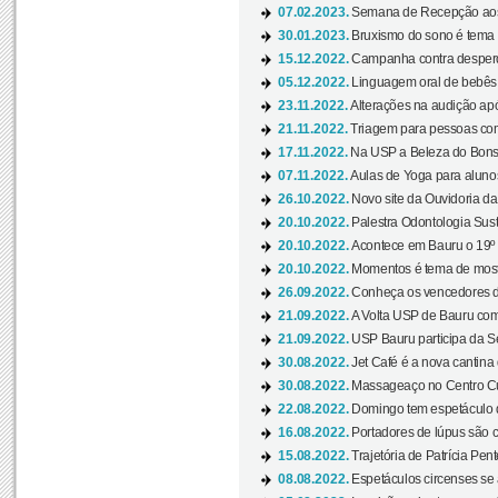
07.02.2023.
Semana de Recepção aos
30.01.2023.
Bruxismo do sono é tema d
15.12.2022.
Campanha contra desperdí
05.12.2022.
Linguagem oral de bebês 
23.11.2022.
Alterações na audição apó
21.11.2022.
Triagem para pessoas com 
17.11.2022.
Na USP a Beleza do Bonsai
07.11.2022.
Aulas de Yoga para aluno
26.10.2022.
Novo site da Ouvidoria d
20.10.2022.
Palestra Odontologia Suste
20.10.2022.
Acontece em Bauru o 19º C
20.10.2022.
Momentos é tema de mostra
26.09.2022.
Conheça os vencedores da
21.09.2022.
A Volta USP de Bauru com
21.09.2022.
USP Bauru participa da S
30.08.2022.
Jet Café é a nova cantina
30.08.2022.
Massageaço no Centro Cul
22.08.2022.
Domingo tem espetáculo d
16.08.2022.
Portadores de lúpus são c
15.08.2022.
Trajetória de Patrícia Pen
08.08.2022.
Espetáculos circenses se