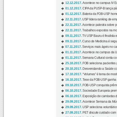
12.12.2017.
Acontece no campus IV En
01.12.2017.
CIPA da PUSP-B lança pág
01.12.2017.
Bateria da FOB-USP homen
22.11.2017.
USP lidera ranking de emp
22.11.2017.
Acontece palestra sobre p
22.11.2017.
Trabalhos expostos na mos
09.11.2017.
TV USP Bauru é finalista em
09.11.2017.
Curso de Medicina é segun
07.11.2017.
Serviços mais ágeis no c
01.11.2017.
Acontece no campus da US
01.11.2017.
Semana Cultural conta co
25.10.2017.
FOB seleciona pacientes p
20.10.2017.
Desvendando a Saúde com
17.10.2017.
“Volumes” é tema de mostr
16.10.2017.
Tese da FOB-USP ganha 
09.10.2017.
FOB-USP conquista prêmio
06.10.2017.
Sociedade Europeia premi
06.10.2017.
Exposição de camisetas d
29.09.2017.
Acontece Semana da Músi
29.09.2017.
USP seleciona voluntários
27.09.2017.
PET discute cuidado com p