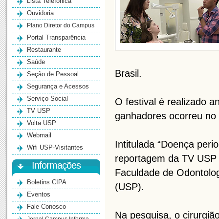
Lista Telefônica
Ouvidoria
Plano Diretor do Campus
Portal Transparência
Restaurante
Saúde
Brasil.
Seção de Pessoal
Segurança e Acessos
Serviço Social
O festival é realizado
TV USP
ganhadores ocorreu no 
Volta USP
Webmail
Intitulada “Doença per
Wifi USP-Visitantes
reportagem da TV USP 
Informações
Faculdade de Odontolog
Boletins CIPA
(USP).
Eventos
Fale Conosco
Na pesquisa, o cirurgiã