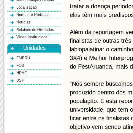
Jornal Campus Informa
tratar a doença period
Localização
elas têm mais predispo
Normas e Portarias
Notícias
Relatório de Atividades
Além da reportagem ven
Vídeo Institucional
finalistas de outras tr
Unidades
labiopalatina: o caminh
3X4) e Melhor Interpro
FMBRU
FOB
do FestAruanda, mais d
HRAC
USP
“Nós sempre buscamos f
produzido dentro dos 
população. E esta repo
universidade, que tem 
ficar entre os finalista
objetivo vem sendo ati