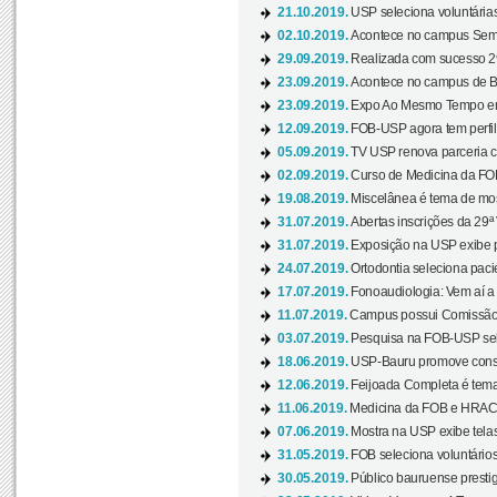
21.10.2019.
USP seleciona voluntária
02.10.2019.
Acontece no campus Seman
29.09.2019.
Realizada com sucesso 29
23.09.2019.
Acontece no campus de Ba
23.09.2019.
Expo Ao Mesmo Tempo em 
12.09.2019.
FOB-USP agora tem perfil 
05.09.2019.
TV USP renova parceria c
02.09.2019.
Curso de Medicina da FOB
19.08.2019.
Miscelânea é tema de mos
31.07.2019.
Abertas inscrições da 29ª
31.07.2019.
Exposição na USP exibe pa
24.07.2019.
Ortodontia seleciona pacie
17.07.2019.
Fonoaudiologia: Vem aí a 
11.07.2019.
Campus possui Comissão 
03.07.2019.
Pesquisa na FOB-USP sele
18.06.2019.
USP-Bauru promove consci
12.06.2019.
Feijoada Completa é tema
11.06.2019.
Medicina da FOB e HRAC 
07.06.2019.
Mostra na USP exibe telas 
31.05.2019.
FOB seleciona voluntário
30.05.2019.
Público bauruense prestig