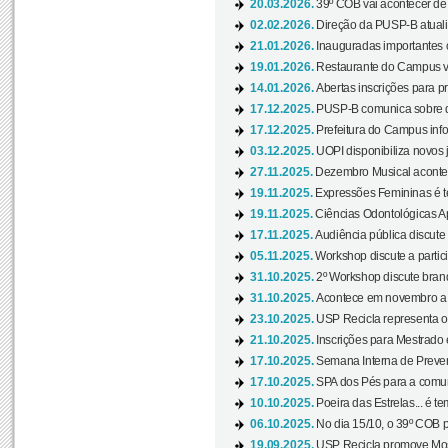
20.03.2026.
39º COB vai acontecer de 
02.02.2026.
Direção da PUSP-B atualiz
21.01.2026.
Inauguradas importantes
19.01.2026.
Restaurante do Campus vol
14.01.2026.
Abertas inscrições para p
17.12.2025.
PUSP-B comunica sobre de
17.12.2025.
Prefeitura do Campus info
03.12.2025.
UOPI disponibiliza novos 
27.11.2025.
Dezembro Musical acontec
19.11.2025.
Expressões Femininas é te
19.11.2025.
Ciências Odontológicas Ap
17.11.2025.
Audiência pública discute
05.11.2025.
Workshop discute a partic
31.10.2025.
2º Workshop discute branq
31.10.2025.
Acontece em novembro a 
23.10.2025.
USP Recicla representa 
21.10.2025.
Inscrições para Mestrado
17.10.2025.
Semana Interna de Preven
17.10.2025.
SPA dos Pés para a comuni
10.10.2025.
Poeira das Estrelas... é t
06.10.2025.
No dia 15/10, o 39º COB 
19.09.2025.
USP Recicla promove Most