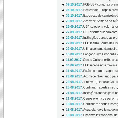
09.10.2017.
FOB-USP conquista prêmio
06.10.2017.
Sociedade Europeia premi
06.10.2017.
Exposição de camisetas d
29.09.2017.
Acontece Semana da Músi
29.09.2017.
USP seleciona voluntários
27.09.2017.
PET discute cuidado com p
22.09.2017.
Instituições europeias pre
22.09.2017.
FOB realiza Fórum de Dis
22.09.2017.
Última semana da mostra “
15.09.2017.
Lançado livro Ortodontia 
11.09.2017.
Centro Cultural exibe a ex
04.09.2017.
FOB recebe nota máxima d
31.08.2017.
Estão acabando vagas par
28.08.2017.
Acontece “Treinando para 
28.08.2017.
“Palavras, Linhas e Cores
25.08.2017.
Continuam abertas inscriç
21.08.2017.
Inscrições abertas para o 
21.08.2017.
Cegos é tema de performa
18.08.2017.
Continuam abertas inscriç
18.08.2017.
Aquarelando é tema de mos
18.08.2017.
Encontro Internacional de 