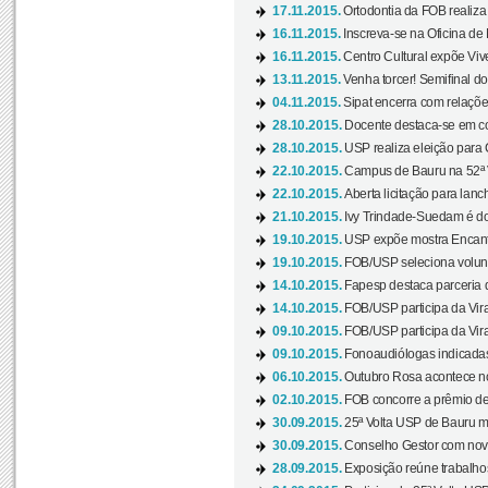
17.11.2015.
Ortodontia da FOB realiza 
16.11.2015.
Inscreva-se na Oficina de
16.11.2015.
Centro Cultural expõe Vive
13.11.2015.
Venha torcer! Semifinal 
04.11.2015.
Sipat encerra com relações
28.10.2015.
Docente destaca-se em con
28.10.2015.
USP realiza eleição para C
22.10.2015.
Campus de Bauru na 52ª V
22.10.2015.
Aberta licitação para lan
21.10.2015.
Ivy Trindade-Suedam é do
19.10.2015.
USP expõe mostra Encanto
19.10.2015.
FOB/USP seleciona volunt
14.10.2015.
Fapesp destaca parceria
14.10.2015.
FOB/USP participa da Virad
09.10.2015.
FOB/USP participa da Virad
09.10.2015.
Fonoaudiólogas indicadas
06.10.2015.
Outubro Rosa acontece n
02.10.2015.
FOB concorre a prêmio de
30.09.2015.
25ª Volta USP de Bauru ma
30.09.2015.
Conselho Gestor com novo
28.09.2015.
Exposição reúne trabalho