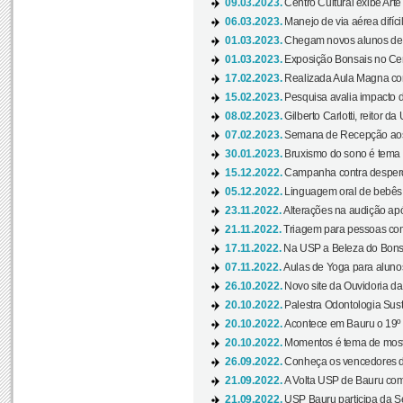
09.03.2023.
Centro Cultural exibe Arte
06.03.2023.
Manejo de via aérea difíci
01.03.2023.
Chegam novos alunos de O
01.03.2023.
Exposição Bonsais no Cent
17.02.2023.
Realizada Aula Magna com 
15.02.2023.
Pesquisa avalia impacto d
08.02.2023.
Gilberto Carlotti, reitor d
07.02.2023.
Semana de Recepção aos
30.01.2023.
Bruxismo do sono é tema d
15.12.2022.
Campanha contra desperdí
05.12.2022.
Linguagem oral de bebês 
23.11.2022.
Alterações na audição apó
21.11.2022.
Triagem para pessoas com 
17.11.2022.
Na USP a Beleza do Bonsai
07.11.2022.
Aulas de Yoga para aluno
26.10.2022.
Novo site da Ouvidoria d
20.10.2022.
Palestra Odontologia Suste
20.10.2022.
Acontece em Bauru o 19º C
20.10.2022.
Momentos é tema de mostra
26.09.2022.
Conheça os vencedores da
21.09.2022.
A Volta USP de Bauru com
21.09.2022.
USP Bauru participa da S