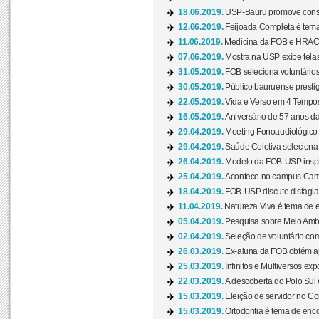
18.06.2019.
USP-Bauru promove consci
12.06.2019.
Feijoada Completa é tema
11.06.2019.
Medicina da FOB e HRAC 
07.06.2019.
Mostra na USP exibe telas 
31.05.2019.
FOB seleciona voluntário
30.05.2019.
Público bauruense prestig
22.05.2019.
Vida e Verso em 4 Tempos
16.05.2019.
Aniversário de 57 anos d
29.04.2019.
Meeting Fonoaudiológico d
29.04.2019.
Saúde Coletiva seleciona 
26.04.2019.
Modelo da FOB-USP inspir
25.04.2019.
Acontece no campus Cam
18.04.2019.
FOB-USP discute disfagia 
11.04.2019.
Natureza Viva é tema de 
05.04.2019.
Pesquisa sobre Meio Ambi
02.04.2019.
Seleção de voluntário com
26.03.2019.
Ex-aluna da FOB obtém a
25.03.2019.
Infinitos e Multiversos ex
22.03.2019.
A descoberta do Polo Sul
15.03.2019.
Eleição de servidor no Co
15.03.2019.
Ortodontia é tema de encon