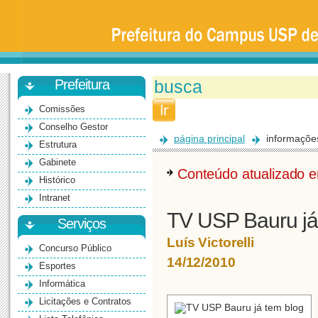
Prefeitura
da
Universidade
de
São
Paulo
-
Bauru
Prefeitura
Comissões
Conselho Gestor
página principal
informaçõe
Estrutura
Gabinete
Conteúdo atualizado
Histórico
Intranet
TV USP Bauru já
Serviços
Luís Victorelli
Concurso Público
14/12/2010
Esportes
Informática
Licitações e Contratos