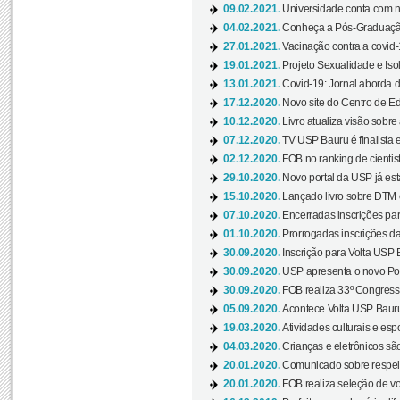
09.02.2021.
Universidade conta com nov
04.02.2021.
Conheça a Pós-Graduaçã
27.01.2021.
Vacinação contra a covid-
19.01.2021.
Projeto Sexualidade e Iso
13.01.2021.
Covid-19: Jornal aborda d
17.12.2020.
Novo site do Centro de Ed
10.12.2020.
Livro atualiza visão sobre
07.12.2020.
TV USP Bauru é finalista em
02.12.2020.
FOB no ranking de cientista
29.10.2020.
Novo portal da USP já está
15.10.2020.
Lançado livro sobre DTM e
07.10.2020.
Encerradas inscrições par
01.10.2020.
Prorrogadas inscrições da
30.09.2020.
Inscrição para Volta USP B
30.09.2020.
USP apresenta o novo Port
30.09.2020.
FOB realiza 33º Congresso
05.09.2020.
Acontece Volta USP Bauru 
19.03.2020.
Atividades culturais e esp
04.03.2020.
Crianças e eletrônicos sã
20.01.2020.
Comunicado sobre respeit
20.01.2020.
FOB realiza seleção de vol