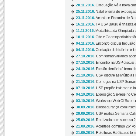
28.11.2016.
Graduação A é a nova cam
25.11.2016.
Natal é tema de exposição 
23.11.2016.
Acontece Encontro de Bios
16.11.2016.
TV USP Bauru é finalista em
11.11.2016.
Medalhista da Olimpíada 
10.11.2016.
Orto e Odontopediatria sã
04.11.2016.
Encontro discute Inclusão
04.11.2016.
Contação de histórias é te
27.10.2016.
Com temas variados acont
27.10.2016.
Encontro na USP discute 
24.10.2016.
Erosão dentária é tema de
21.10.2016.
USP discute as Múltiplas 
21.10.2016.
Começou na USP Semana C
07.10.2016.
USP propõe tratamento ino
04.10.2016.
Exposição Sín-tese no Cen
03.10.2016.
Workshop Web Of Science
30.09.2016.
Biossegurança com inscriç
29.09.2016.
USP realiza Semana Cultur
25.09.2016.
Realizada com sucesso 26
21.09.2016.
Acontece domingo 26ª Vol
21.09.2016.
Releituras Ecléticas é tem