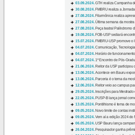
03.09.2024.
GTH realiza Campanha de D
30.08.2024.
FMBRU realiza a Jornada 
27.08.2024.
Filarmônica realiza apres
27.08.2024.
Última semana da mostra Aq
27.08.2024.
Peça teatral Palíndromo di
19.08.2024.
FOB-USP sediará encontro
15.07.2024.
FMBRU-USP promove o II 
04.07.2024.
Comunicação, Tecnologia
04.07.2024.
Horário de funcionamento
04.07.2024.
1º Encontro de Pós-Gradu
21.06.2024.
Reitor da USP participou 
13.06.2024.
Acontece em Bauru exposi
13.06.2024.
Parceria é o tema da mostr
12.06.2024.
Reitor veio ao campus para
29.05.2024.
Inscrições para Mestrado
22.05.2024.
PUSP-B lança jornal come
13.05.2024.
Pontilhismo é tema de most
09.05.2024.
Novo limite de contas ins
09.05.2024.
Vem aí a edição 2024 do 
06.05.2024.
USP Bauru lança campanha
26.04.2024.
Pesquisador ganha prêmio 