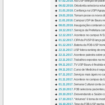
07.02.2018.
Na USP seleção de pacie
06.02.2018.
Ortodontia seleciona volun
31.01.2018.
Confiança na USP! Agopya
19.01.2018.
Tomam posse os novos dir
11.01.2018.
Campus USP de Bauru reto
08.01.2018.
Inaugurações contaram com
18.12.2017.
Serviços da Prefeitura com
12.12.2017.
Acontece no campus IV En
01.12.2017.
CIPA da PUSP-B lança pág
01.12.2017.
Bateria da FOB-USP homen
22.11.2017.
USP lidera ranking de emp
22.11.2017.
Acontece palestra sobre p
22.11.2017.
Trabalhos expostos na mos
09.11.2017.
TV USP Bauru é finalista em
09.11.2017.
Curso de Medicina é segun
07.11.2017.
Serviços mais ágeis no c
01.11.2017.
Acontece no campus da US
01.11.2017.
Semana Cultural conta co
25.10.2017.
FOB seleciona pacientes p
20.10.2017.
Desvendando a Saúde com
17.10.2017.
“Volumes” é tema de mostr
16.10.2017.
Tese da FOB-USP ganha 