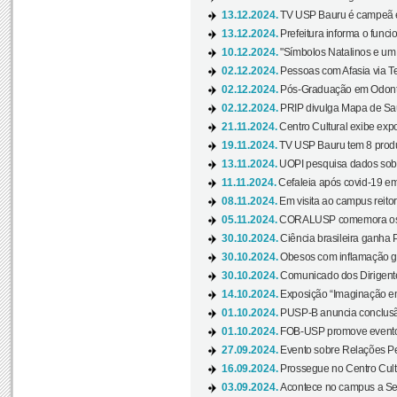
13.12.2024.
TV USP Bauru é campeã em 
13.12.2024.
Prefeitura informa o funci
10.12.2024.
"Símbolos Natalinos e um N
02.12.2024.
Pessoas com Afasia via Te
02.12.2024.
Pós-Graduação em Odonto
02.12.2024.
PRIP divulga Mapa de Saú
21.11.2024.
Centro Cultural exibe expo
19.11.2024.
TV USP Bauru tem 8 produçõ
13.11.2024.
UOPI pesquisa dados sobre
11.11.2024.
Cefaleia após covid-19 em
08.11.2024.
Em visita ao campus reitor
05.11.2024.
CORALUSP comemora os 8
30.10.2024.
Ciência brasileira ganha 
30.10.2024.
Obesos com inflamação ge
30.10.2024.
Comunicado dos Dirigente
14.10.2024.
Exposição “Imaginação em
01.10.2024.
PUSP-B anuncia conclus
01.10.2024.
FOB-USP promove evento O
27.09.2024.
Evento sobre Relações Pe
16.09.2024.
Prossegue no Centro Cultu
03.09.2024.
Acontece no campus a Sem