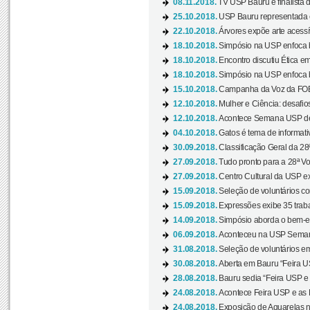
08.11.2018.
TV USP Bauru é finalista d
25.10.2018.
USP Bauru representada 
22.10.2018.
Árvores expõe arte acessí
18.10.2018.
Simpósio na USP enfoca b
18.10.2018.
Encontro discutiu Ética e
18.10.2018.
Simpósio na USP enfoca b
15.10.2018.
Campanha da Voz da FOB-
12.10.2018.
Mulher e Ciência: desafios
12.10.2018.
Acontece Semana USP de 
04.10.2018.
Gatos é tema de informativo
30.09.2018.
Classificação Geral da 28
27.09.2018.
Tudo pronto para a 28ª Vo
27.09.2018.
Centro Cultural da USP ex
15.09.2018.
Seleção de voluntários co
15.09.2018.
Expressões exibe 35 traba
14.09.2018.
Simpósio aborda o bem-es
06.09.2018.
Aconteceu na USP Semana 
31.08.2018.
Seleção de voluntários em
30.08.2018.
Aberta em Bauru “Feira US
28.08.2018.
Bauru sedia “Feira USP e as
24.08.2018.
Acontece Feira USP e as Pr
24.08.2018.
Exposição de Aquarelas na