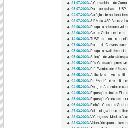
21.07.2023.
À Comunidade do Campus
05.07.2023.
Duas pesquisas da USP co
04.07.2023.
Colégio Internacional tem
03.07.2023.
31ª Volta USP Bauru vai a
29.06.2023.
Pesquisa seleciona volunt
22.06.2023.
Centro Cultural exibe mo
14.06.2023.
TUSP apresenta o espetác
07.06.2023.
Rodas de Conversa sobre
05.06.2023.
Pesquisa avalia impacto d
05.06.2023.
Seleção de voluntários pa
29.05.2023.
Pós-Graduação promove ev
26.05.2023.
Pré-Evento sobre Ultrasso
26.05.2023.
Aplicativos de Acessibilida
04.05.2023.
Profª Andréa é reeleita pr
04.05.2023.
Dengue: Aumento de casos
04.05.2023.
Exposição retrata o Elo ent
25.04.2023.
Exposição O céu tem cor 
06.04.2023.
Eleição Conselho Gestor
27.03.2023.
Odontologia tem o melho
23.03.2023.
V Congresso Médico Acad
23.03.2023.
Voluntários para tratamento