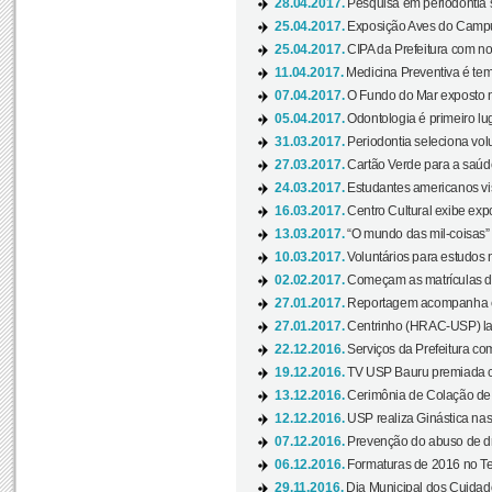
28.04.2017.
Pesquisa em periodontia s
25.04.2017.
Exposição Aves do Campu
25.04.2017.
CIPA da Prefeitura com no
11.04.2017.
Medicina Preventiva é tem
07.04.2017.
O Fundo do Mar exposto no
05.04.2017.
Odontologia é primeiro lu
31.03.2017.
Periodontia seleciona volu
27.03.2017.
Cartão Verde para a saúd
24.03.2017.
Estudantes americanos vis
16.03.2017.
Centro Cultural exibe exp
13.03.2017.
“O mundo das mil-coisas” 
10.03.2017.
Voluntários para estudos n
02.02.2017.
Começam as matrículas 
27.01.2017.
Reportagem acompanha e
27.01.2017.
Centrinho (HRAC-USP) lanç
22.12.2016.
Serviços da Prefeitura com
19.12.2016.
TV USP Bauru premiada c
13.12.2016.
Cerimônia de Colação de
12.12.2016.
USP realiza Ginástica nas
07.12.2016.
Prevenção do abuso de dr
06.12.2016.
Formaturas de 2016 no Te
29.11.2016.
Dia Municipal dos Cuidado