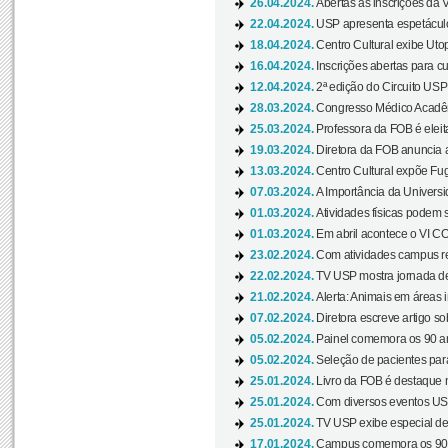
26.04.2024.
Abertas as inscrições da 
22.04.2024.
USP apresenta espetáculo
18.04.2024.
Centro Cultural exibe Utop
16.04.2024.
Inscrições abertas para 
12.04.2024.
2ª edição do Circuito USP
28.03.2024.
Congresso Médico Acadêm
25.03.2024.
Professora da FOB é eleita
19.03.2024.
Diretora da FOB anuncia 
13.03.2024.
Centro Cultural expõe Fug
07.03.2024.
A Importância da Universi
01.03.2024.
Atividades físicas podem 
01.03.2024.
Em abril acontece o VI C
23.02.2024.
Com atividades campus re
22.02.2024.
TV USP mostra jornada de
21.02.2024.
Alerta: Animais em áreas 
07.02.2024.
Diretora escreve artigo s
05.02.2024.
Painel comemora os 90 an
05.02.2024.
Seleção de pacientes para
25.01.2024.
Livro da FOB é destaque 
25.01.2024.
Com diversos eventos US
25.01.2024.
TV USP exibe especial de
17.01.2024.
Campus comemora os 90 