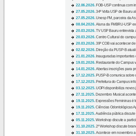
22.06.2026.
FOB-USP continua com ins
27.05.2026.
34ª Volta USP de Bauru a
27.05.2026.
Unesp FM, parceira da As
08.04.2026.
Aluna da FMBRU-USP expõe
20.03.2026.
TV USP Bauru entrevista a
20.03.2026.
Centro Cultural do campus
20.03.2026.
39º COB vai acontecer de 
02.02.2026.
Direção da PUSP-B atualiz
21.01.2026.
Inauguradas importantes
19.01.2026.
Restaurante do Campus vol
14.01.2026.
Abertas inscrições para p
17.12.2025.
PUSP-B comunica sobre de
17.12.2025.
Prefeitura do Campus info
03.12.2025.
UOPI disponibiliza novos 
27.11.2025.
Dezembro Musical acontec
19.11.2025.
Expressões Femininas é te
19.11.2025.
Ciências Odontológicas Ap
17.11.2025.
Audiência pública discute
05.11.2025.
Workshop discute a partic
31.10.2025.
2º Workshop discute branq
31.10.2025.
Acontece em novembro a 