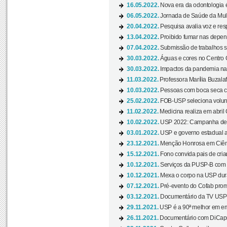
16.05.2022.
Nova era da odontologia é
06.05.2022.
Jornada de Saúde da Mulhe
20.04.2022.
Pesquisa avalia voz e res
13.04.2022.
Proibido fumar nas depen
07.04.2022.
Submissão de trabalhos s
30.03.2022.
Águas e cores no Centro C
30.03.2022.
Impactos da pandemia na 
11.03.2022.
Professora Marília Buzalaf
10.03.2022.
Pessoas com boca seca co
25.02.2022.
FOB-USP seleciona voluntá
11.02.2022.
Medicina realiza em abril
10.02.2022.
USP 2022: Campanha de 
03.01.2022.
USP e governo estadual a
23.12.2021.
Menção Honrosa em Ciênc
15.12.2021.
Fono convida pais de cria
10.12.2021.
Serviços da PUSP-B com in
10.12.2021.
Mexa o corpo na USP duran
07.12.2021.
Pré-evento do Cofab prom
03.12.2021.
Documentário da TV USP 
29.11.2021.
USP é a 90ª melhor em em
26.11.2021.
Documentário com DiCaprio