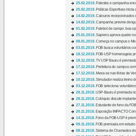
25.02.2019.
Palestra e campanha ence
25.02.2019.
Práticas Esportivas inicia 
14.02.2019.
Calouros recepcionados 
14.02.2019.
Campanha previne dengue
01.02.2019.
Futebol de campo: boa opçã
25.01.2019.
Sapiens aprova quatro no v
08.01.2019.
Começa no campus o Mexa
03.01.2019.
FOB busca voluntários com
18.12.2018.
FOB-USP homenageia prof
18.12.2018.
TV USP Bauru é premiada 
17.12.2018.
Prefeitura do campus com h
17.12.2018.
Mexa-se nas férias de Ver
10.12.2018.
Simulador realiza treino d
03.12.2018.
FOB seleciona voluntário
28.11.2018.
USP-Bauru é premiada no 
28.11.2018.
Colóquio discute implantes
27.11.2018.
Estudante de fono da FOB
20.11.2018.
Exposição IMPACTO Consc
14.11.2018.
Fono da FOB-USP é premia
09.11.2018.
FOB premiada em estudo s
08.11.2018.
Sistema de Chamados do c