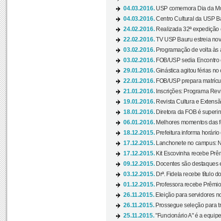
04.03.2016.
USP comemora Dia da Mulh
04.03.2016.
Centro Cultural da USP Bau
24.02.2016.
Realizada 32ª expedição
22.02.2016.
TV USP Bauru estreia nov
03.02.2016.
Programação de volta às 
03.02.2016.
FOB/USP sedia Encontro de
29.01.2016.
Ginástica agitou férias no
22.01.2016.
FOB/USP prepara matrícula
21.01.2016.
Inscrições: Programa Rev
19.01.2016.
Revista Cultura e Extensão
18.01.2016.
Diretora da FOB é superi
06.01.2016.
Melhores momentos das f
18.12.2015.
Prefeitura informa horário 
17.12.2015.
Lanchonete no campus: Nov
17.12.2015.
Kit Escovinha recebe Prêm
09.12.2015.
Docentes são destaques e
03.12.2015.
Drª. Fidela recebe título 
01.12.2015.
Professora recebe Prêmio 
26.11.2015.
Eleição para servidores no
26.11.2015.
Prossegue seleção para tr
25.11.2015.
"Funcionário A" é a equip