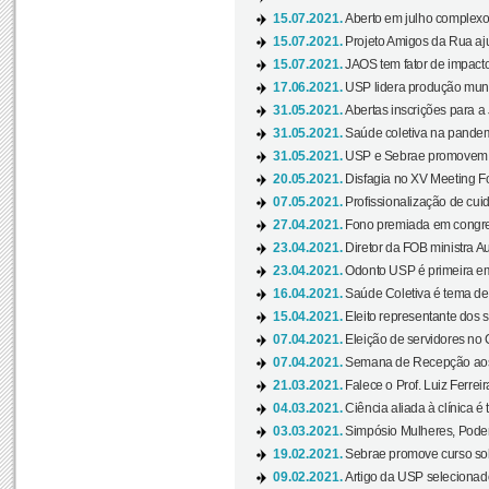
15.07.2021.
Aberto em julho complexo
15.07.2021.
Projeto Amigos da Rua aj
15.07.2021.
JAOS tem fator de impact
17.06.2021.
USP lidera produção mund
31.05.2021.
Abertas inscrições para a
31.05.2021.
Saúde coletiva na pandemi
31.05.2021.
USP e Sebrae promovem 
20.05.2021.
Disfagia no XV Meeting F
07.05.2021.
Profissionalização de cuid
27.04.2021.
Fono premiada em congress
23.04.2021.
Diretor da FOB ministra A
23.04.2021.
Odonto USP é primeira em
16.04.2021.
Saúde Coletiva é tema de
15.04.2021.
Eleito representante dos s
07.04.2021.
Eleição de servidores no 
07.04.2021.
Semana de Recepção aos C
21.03.2021.
Falece o Prof. Luiz Ferreir
04.03.2021.
Ciência aliada à clínica é
03.03.2021.
Simpósio Mulheres, Poder
19.02.2021.
Sebrae promove curso sob
09.02.2021.
Artigo da USP selecionado