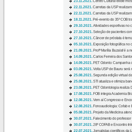
23.11.2021.
Centro Cultural exibe most
22.11.2021.
Carretas da USP realizam
22.11.2021.
Carretas da USP realizam
18.11.2021.
Pré-evento do 35º COB tra
29.10.2021.
Atividades esportivas no 
27.10.2021.
Seleção de pacientes com
27.10.2021.
Câncer de próstata é tema
05.10.2021.
Exposição fotográfica no
21.09.2021.
Profª Marília Buzalaf é a no
14.09.2021.
Carlos Ferreira dos Santo
14.09.2021.
PET Odonto: Campanha c
03.09.2021.
Volta USP de Bauru será n
25.08.2021.
Segunda edição virtual da 
25.08.2021.
STI atualiza e otimiza ba
23.08.2021.
PET Odontologia realiza 
17.08.2021.
FOB integra Academia Bras
12.08.2021.
Vem aí Congresso e Encont
12.08.2021.
Fonoaudiologia: Cofab e E
05.08.2021.
Projeto da Medicina atend
30.07.2021.
Falecimento do professor
30.07.2021.
28º COFAB e Encontro Inte
22.07.2021.
Jornalistas científicos d