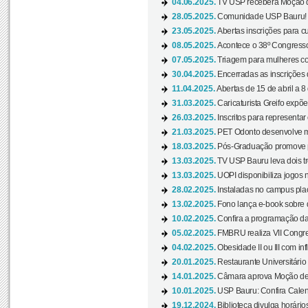
04.06.2025.
TV USP receberá Moção d
28.05.2025.
Comunidade USP Bauru! Ve
23.05.2025.
Abertas inscrições para 
08.05.2025.
Acontece o 38º Congresso
07.05.2025.
Triagem para mulheres com
30.04.2025.
Encerradas as inscrições 
11.04.2025.
Abertas de 15 de abril a 8
31.03.2025.
Caricaturista Greifo expõ
26.03.2025.
Inscritos para representa
21.03.2025.
PET Odonto desenvolve ma
18.03.2025.
Pós-Graduação promove pal
13.03.2025.
TV USP Bauru leva dois tr
13.03.2025.
UOPI disponibiliza jogos 
28.02.2025.
Instaladas no campus pla
13.02.2025.
Fono lança e-book sobre de
10.02.2025.
Confira a programação d
05.02.2025.
FMBRU realiza VII Congr
04.02.2025.
Obesidade II ou III com i
20.01.2025.
Restaurante Universitário
14.01.2025.
Câmara aprova Moção de 
10.01.2025.
USP Bauru: Confira Calend
19.12.2024.
Biblioteca divulga horári