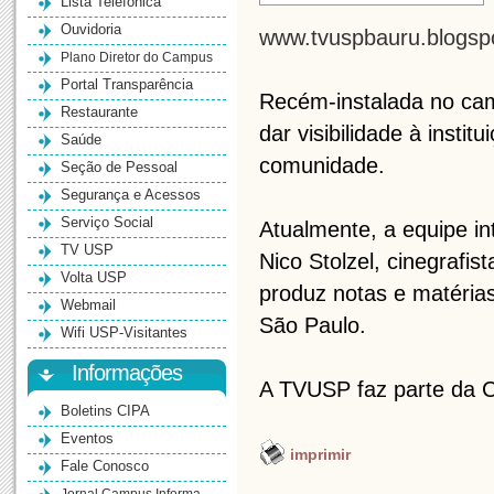
Lista Telefônica
Ouvidoria
www.tvuspbauru.blogsp
Plano Diretor do Campus
Portal Transparência
Recém-instalada no camp
Restaurante
dar visibilidade à insti
Saúde
comunidade.
Seção de Pessoal
Segurança e Acessos
Serviço Social
Atualmente, a equipe in
TV USP
Nico Stolzel, cinegrafis
Volta USP
produz notas e matéri
Webmail
São Paulo.
Wifi USP-Visitantes
Informações
A TVUSP faz parte da C
Boletins CIPA
Eventos
imprimir
Fale Conosco