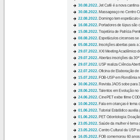
30.08.2022.
Jet Café é a nova cantina
30.08.2022.
Massageaço no Centro Cul
22.08.2022.
Domingo tem espetáculo d
16.08.2022.
Portadores de lúpus são c
15.08.2022.
Trajetória de Patrícia Pen
08.08.2022.
Espetáculos circenses se
05.08.2022.
Inscrições abertas para a 
29.07.2022.
XXI Meeting Acadêmico do
29.07.2022.
Abertas inscrições da 30ª
29.07.2022.
USP realiza Ciência Abert
22.07.2022.
Oficina de Elaboração de 
15.07.2022.
FOB-USP em Rondônia rea
30.06.2022.
Revista JAOS sobe para 3
28.06.2022.
Talentos em Evolução no C
24.06.2022.
CinePET exibe filme CODA 
10.06.2022.
Fala em crianças é tema d
01.06.2022.
Tutorial Estatístico auxilia
01.06.2022.
PET Odontologia: Doação
23.05.2022.
Saúde da mulher é tema d
23.05.2022.
Centro Cultural da USP ex
16.05.2022.
FOB comemorou 60 anos c