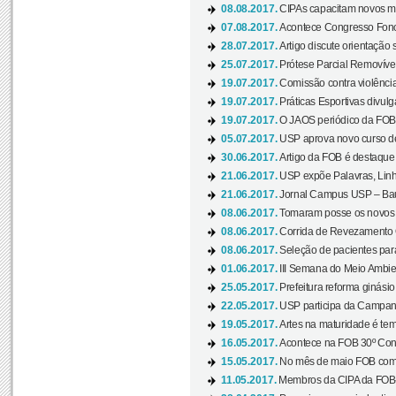
08.08.2017.
CIPAs capacitam novos m
07.08.2017.
Acontece Congresso Fonoa
28.07.2017.
Artigo discute orientação 
25.07.2017.
Prótese Parcial Removível
19.07.2017.
Comissão contra violênci
19.07.2017.
Práticas Esportivas divulg
19.07.2017.
O JAOS periódico da FOB d
05.07.2017.
USP aprova novo curso de
30.06.2017.
Artigo da FOB é destaque e
21.06.2017.
USP expõe Palavras, Linh
21.06.2017.
Jornal Campus USP – Baur
08.06.2017.
Tomaram posse os novos
08.06.2017.
Corrida de Revezamento 
08.06.2017.
Seleção de pacientes para
01.06.2017.
III Semana do Meio Ambie
25.05.2017.
Prefeitura reforma ginási
22.05.2017.
USP participa da Campanh
19.05.2017.
Artes na maturidade é tem
16.05.2017.
Acontece na FOB 30º Cong
15.05.2017.
No mês de maio FOB com
11.05.2017.
Membros da CIPA da FOB