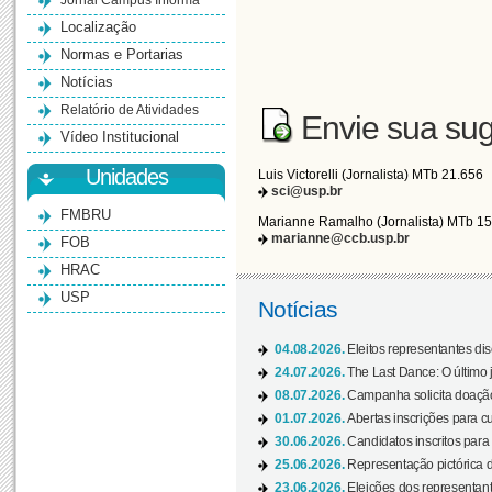
Jornal Campus Informa
Localização
Normas e Portarias
Notícias
Relatório de Atividades
Envie sua sug
Vídeo Institucional
Unidades
Luis Victorelli (Jornalista) MTb 21.656
sci@usp.br
FMBRU
Marianne Ramalho (Jornalista) MTb 1
marianne@ccb.usp.br
FOB
HRAC
USP
Notícias
04.08.2026.
Eleitos representantes di
24.07.2026.
The Last Dance: O últim
08.07.2026.
Campanha solicita doação 
01.07.2026.
Abertas inscrições para c
30.06.2026.
Candidatos inscritos para 
25.06.2026.
Representação pictórica da
23.06.2026.
Eleições dos representant