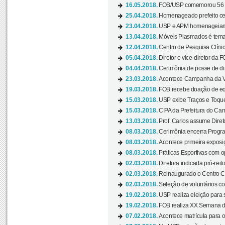
16.05.2018.
FOB/USP comemorou 56 a
25.04.2018.
Homenageado prefeito ces
23.04.2018.
USP e APM homenageiam D
13.04.2018.
Móveis Plasmados é tema 
12.04.2018.
Centro de Pesquisa Clíni
05.04.2018.
Diretor e vice-diretor da 
04.04.2018.
Cerimônia de posse de dir
23.03.2018.
Acontece Campanha da V
19.03.2018.
FOB recebe doação de eq
15.03.2018.
USP exibe Traços e Toques
15.03.2018.
CIPA da Prefeitura do Camp
13.03.2018.
Prof. Carlos assume Diret
08.03.2018.
Cerimônia encerra Progra
08.03.2018.
Acontece primeira exposiçã
08.03.2018.
Práticas Esportivas com o
02.03.2018.
Diretora indicada pró-reito
02.03.2018.
Reinaugurado o Centro Cu
02.03.2018.
Seleção de voluntários co
19.02.2018.
USP realiza eleição para 
19.02.2018.
FOB realiza XX Semana d
07.02.2018.
Acontece matrícula para o