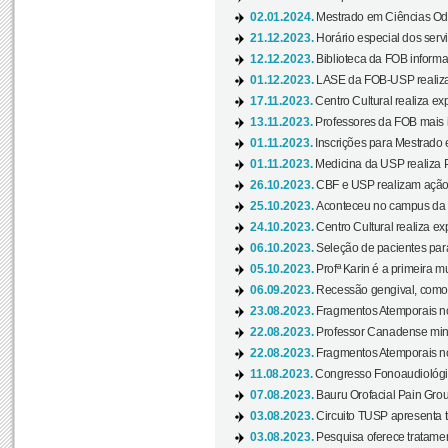
02.01.2024.
Mestrado em Ciências Odo
21.12.2023.
Horário especial dos servi
12.12.2023.
Biblioteca da FOB informa
01.12.2023.
LASE da FOB-USP realiza 
17.11.2023.
Centro Cultural realiza ex
13.11.2023.
Professores da FOB mais i
01.11.2023.
Inscrições para Mestrado 
01.11.2023.
Medicina da USP realiza 
26.10.2023.
CBF e USP realizam ação d
25.10.2023.
Aconteceu no campus da 
24.10.2023.
Centro Cultural realiza e
06.10.2023.
Seleção de pacientes para
05.10.2023.
Profª Karin é a primeira m
06.09.2023.
Recessão gengival, como re
23.08.2023.
Fragmentos Atemporais no
22.08.2023.
Professor Canadense minis
22.08.2023.
Fragmentos Atemporais no
11.08.2023.
Congresso Fonoaudiológic
07.08.2023.
Bauru Orofacial Pain Grou
03.08.2023.
Circuito TUSP apresenta t
03.08.2023.
Pesquisa oferece tratamen