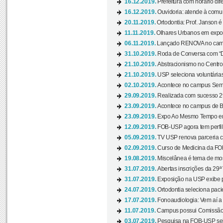
16.12.2019.
Prefeitura com horário dife
16.12.2019.
Ouvidoria: atende à comu
20.11.2019.
Ortodontia: Prof. Janson é
11.11.2019.
Olhares Urbanos em exposi
06.11.2019.
Lançado RENOVA no camp
31.10.2019.
Roda de Conversa com “Di
21.10.2019.
Abstracionismo no Centro 
21.10.2019.
USP seleciona voluntária
02.10.2019.
Acontece no campus Seman
29.09.2019.
Realizada com sucesso 29
23.09.2019.
Acontece no campus de Ba
23.09.2019.
Expo Ao Mesmo Tempo em 
12.09.2019.
FOB-USP agora tem perfil 
05.09.2019.
TV USP renova parceria c
02.09.2019.
Curso de Medicina da FOB
19.08.2019.
Miscelânea é tema de mos
31.07.2019.
Abertas inscrições da 29ª
31.07.2019.
Exposição na USP exibe pa
24.07.2019.
Ortodontia seleciona pacie
17.07.2019.
Fonoaudiologia: Vem aí a 
11.07.2019.
Campus possui Comissão 
03.07.2019.
Pesquisa na FOB-USP sele