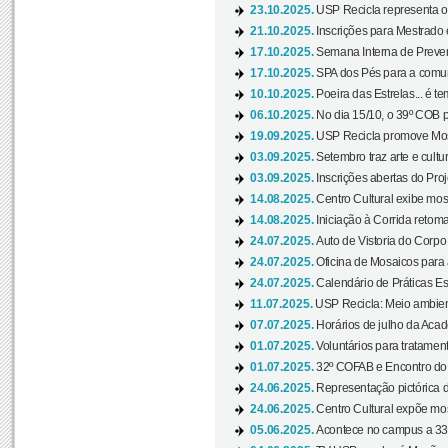
23.10.2025.
USP Recicla representa 
21.10.2025.
Inscrições para Mestrado
17.10.2025.
Semana Interna de Preven
17.10.2025.
SPA dos Pés para a comuni
10.10.2025.
Poeira das Estrelas... é t
06.10.2025.
No dia 15/10, o 39º COB 
19.09.2025.
USP Recicla promove Most
03.09.2025.
Setembro traz arte e cultu
03.09.2025.
Inscrições abertas do Pro
14.08.2025.
Centro Cultural exibe mos
14.08.2025.
Iniciação à Corrida retoma 
24.07.2025.
Auto de Vistoria do Corpo
24.07.2025.
Oficina de Mosaicos para 
24.07.2025.
Calendário de Práticas Esp
11.07.2025.
USP Recicla: Meio ambient
07.07.2025.
Horários de julho da Acad
01.07.2025.
Voluntários para tratament
01.07.2025.
32º COFAB e Encontro do
24.06.2025.
Representação pictórica d
24.06.2025.
Centro Cultural expõe most
05.06.2025.
Acontece no campus a 33ª