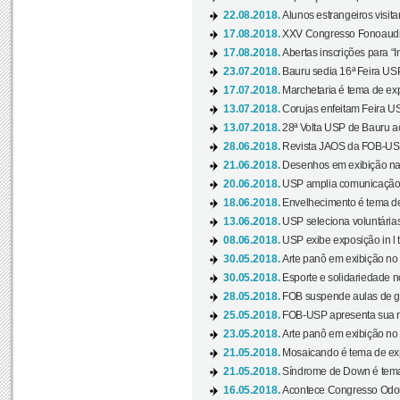
22.08.2018.
Alunos estrangeiros visit
17.08.2018.
XXV Congresso Fonoaudio
17.08.2018.
Abertas inscrições para “In
23.07.2018.
Bauru sedia 16ª Feira USP 
17.07.2018.
Marchetaria é tema de ex
13.07.2018.
Corujas enfeitam Feira USP
13.07.2018.
28ª Volta USP de Bauru a
28.06.2018.
Revista JAOS da FOB-USP
21.06.2018.
Desenhos em exibição na 
20.06.2018.
USP amplia comunicação 
18.06.2018.
Envelhecimento é tema de
13.06.2018.
USP seleciona voluntárias 
08.06.2018.
USP exibe exposição in l t
30.05.2018.
Arte panô em exibição no C
30.05.2018.
Esporte e solidariedade 
28.05.2018.
FOB suspende aulas de gr
25.05.2018.
FOB-USP apresenta sua no
23.05.2018.
Arte panô em exibição no C
21.05.2018.
Mosaicando é tema de ex
21.05.2018.
Síndrome de Down é tema
16.05.2018.
Acontece Congresso Odont