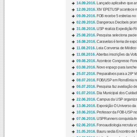
14.09.2016.
Lançado aplicativo que a
12.09.2016.
XIV EPETUSP acontece n
09.09.2016.
FOB recebe 5 estrelas no r
02.09.2016.
Dangerous Decibels promo
31.08.2016.
USP realiza Expedição Ri
25.08.2016.
Pesquisa seleciona pacie
16.08.2016.
Caravelas é tema de expo
11.08.2016.
Leia Conversa de Médico e 
11.08.2016.
Abertas inscrições da Vol
09.08.2016.
Acontece Congresso Fonoa
03.08.2016.
Novo espaço para lanche 
25.07.2016.
Preparativos para a 26ª V
08.07.2016.
FOB/USP em Rondônia real
06.07.2016.
Pesquisa faz avaliação de
01.07.2016.
Dia Municipal dos Cuidado
22.06.2016.
Campus da USP organiza "
13.06.2016.
Exposição O Universo da C
10.06.2016.
Professor da FOB-USP no
07.06.2016.
USPRunners conquista tro
02.06.2016.
Fonoaudiologia recruta vo
31.05.2016.
Bauru sedia Encontro de M