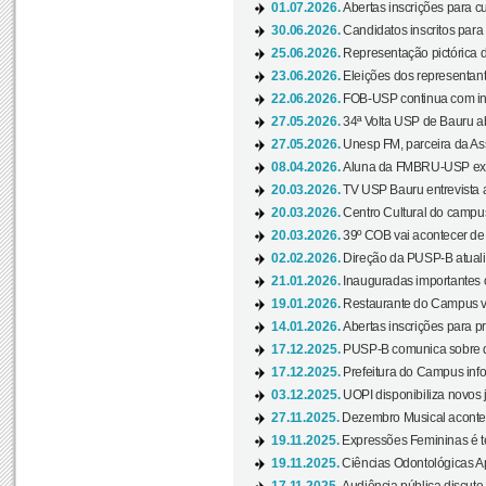
01.07.2026.
Abertas inscrições para c
30.06.2026.
Candidatos inscritos para 
25.06.2026.
Representação pictórica da
23.06.2026.
Eleições dos representant
22.06.2026.
FOB-USP continua com ins
27.05.2026.
34ª Volta USP de Bauru a
27.05.2026.
Unesp FM, parceira da As
08.04.2026.
Aluna da FMBRU-USP expõe
20.03.2026.
TV USP Bauru entrevista a
20.03.2026.
Centro Cultural do campus
20.03.2026.
39º COB vai acontecer de 
02.02.2026.
Direção da PUSP-B atualiz
21.01.2026.
Inauguradas importantes
19.01.2026.
Restaurante do Campus vol
14.01.2026.
Abertas inscrições para p
17.12.2025.
PUSP-B comunica sobre de
17.12.2025.
Prefeitura do Campus info
03.12.2025.
UOPI disponibiliza novos 
27.11.2025.
Dezembro Musical acontec
19.11.2025.
Expressões Femininas é te
19.11.2025.
Ciências Odontológicas Ap