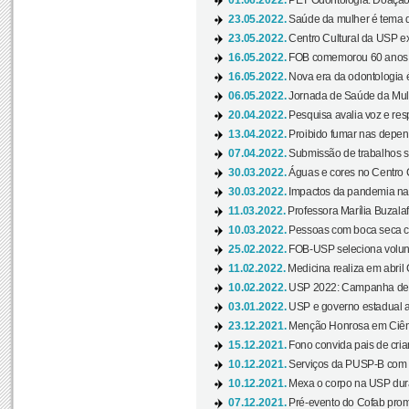
01.06.2022.
PET Odontologia: Doação
23.05.2022.
Saúde da mulher é tema d
23.05.2022.
Centro Cultural da USP ex
16.05.2022.
FOB comemorou 60 anos c
16.05.2022.
Nova era da odontologia é
06.05.2022.
Jornada de Saúde da Mulhe
20.04.2022.
Pesquisa avalia voz e res
13.04.2022.
Proibido fumar nas depen
07.04.2022.
Submissão de trabalhos s
30.03.2022.
Águas e cores no Centro C
30.03.2022.
Impactos da pandemia na 
11.03.2022.
Professora Marília Buzalaf
10.03.2022.
Pessoas com boca seca co
25.02.2022.
FOB-USP seleciona voluntá
11.02.2022.
Medicina realiza em abril
10.02.2022.
USP 2022: Campanha de 
03.01.2022.
USP e governo estadual a
23.12.2021.
Menção Honrosa em Ciênc
15.12.2021.
Fono convida pais de cria
10.12.2021.
Serviços da PUSP-B com in
10.12.2021.
Mexa o corpo na USP duran
07.12.2021.
Pré-evento do Cofab prom