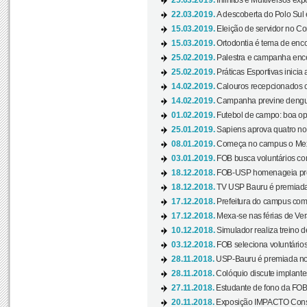
25.03.2019.
Infinitos e Multiversos ex
22.03.2019.
A descoberta do Polo Sul
15.03.2019.
Eleição de servidor no Co
15.03.2019.
Ortodontia é tema de encon
25.02.2019.
Palestra e campanha ence
25.02.2019.
Práticas Esportivas inicia 
14.02.2019.
Calouros recepcionados 
14.02.2019.
Campanha previne dengue
01.02.2019.
Futebol de campo: boa opçã
25.01.2019.
Sapiens aprova quatro no v
08.01.2019.
Começa no campus o Mexa
03.01.2019.
FOB busca voluntários com
18.12.2018.
FOB-USP homenageia prof
18.12.2018.
TV USP Bauru é premiada 
17.12.2018.
Prefeitura do campus com h
17.12.2018.
Mexa-se nas férias de Ver
10.12.2018.
Simulador realiza treino d
03.12.2018.
FOB seleciona voluntário
28.11.2018.
USP-Bauru é premiada no 
28.11.2018.
Colóquio discute implantes
27.11.2018.
Estudante de fono da FOB
20.11.2018.
Exposição IMPACTO Consc