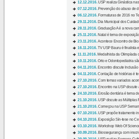
12.12.2016.
USP realiza Ginástica nas
07.12.2016.
Prevenção do abuso de dr
06.12.2016.
Formaturas de 2016 no Te
29.11.2016.
Dia Municipal dos Cuidado
28.11.2016.
Graduação A é a nova cam
25.11.2016.
Natal é tema de exposição 
23.11.2016.
Acontece Encontro de Bios
16.11.2016.
TV USP Bauru é finalista em
11.11.2016.
Medalhista da Olimpíada 
10.11.2016.
Orto e Odontopediatria sã
04.11.2016.
Encontro discute Inclusão
04.11.2016.
Contação de histórias é te
27.10.2016.
Com temas variados acont
27.10.2016.
Encontro na USP discute 
24.10.2016.
Erosão dentária é tema de
21.10.2016.
USP discute as Múltiplas 
21.10.2016.
Começou na USP Semana C
07.10.2016.
USP propõe tratamento ino
04.10.2016.
Exposição Sín-tese no Cen
03.10.2016.
Workshop Web Of Science
30.09.2016.
Biossegurança com inscriç