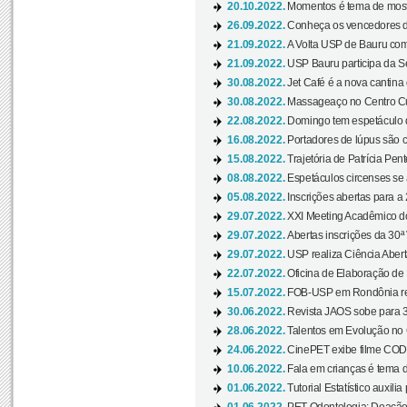
20.10.2022.
Momentos é tema de mostra
26.09.2022.
Conheça os vencedores da
21.09.2022.
A Volta USP de Bauru com
21.09.2022.
USP Bauru participa da S
30.08.2022.
Jet Café é a nova cantina
30.08.2022.
Massageaço no Centro Cul
22.08.2022.
Domingo tem espetáculo d
16.08.2022.
Portadores de lúpus são c
15.08.2022.
Trajetória de Patrícia Pen
08.08.2022.
Espetáculos circenses se
05.08.2022.
Inscrições abertas para a 
29.07.2022.
XXI Meeting Acadêmico do
29.07.2022.
Abertas inscrições da 30ª
29.07.2022.
USP realiza Ciência Abert
22.07.2022.
Oficina de Elaboração de 
15.07.2022.
FOB-USP em Rondônia rea
30.06.2022.
Revista JAOS sobe para 3
28.06.2022.
Talentos em Evolução no C
24.06.2022.
CinePET exibe filme CODA 
10.06.2022.
Fala em crianças é tema d
01.06.2022.
Tutorial Estatístico auxilia