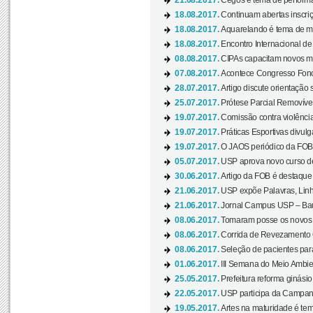
21.08.2017.
Cegos é tema de performa
18.08.2017.
Continuam abertas inscriç
18.08.2017.
Aquarelando é tema de mos
18.08.2017.
Encontro Internacional de 
08.08.2017.
CIPAs capacitam novos m
07.08.2017.
Acontece Congresso Fonoa
28.07.2017.
Artigo discute orientação 
25.07.2017.
Prótese Parcial Removível
19.07.2017.
Comissão contra violênci
19.07.2017.
Práticas Esportivas divulg
19.07.2017.
O JAOS periódico da FOB d
05.07.2017.
USP aprova novo curso de
30.06.2017.
Artigo da FOB é destaque e
21.06.2017.
USP expõe Palavras, Linh
21.06.2017.
Jornal Campus USP – Baur
08.06.2017.
Tomaram posse os novos
08.06.2017.
Corrida de Revezamento 
08.06.2017.
Seleção de pacientes para
01.06.2017.
III Semana do Meio Ambie
25.05.2017.
Prefeitura reforma ginási
22.05.2017.
USP participa da Campanh
19.05.2017.
Artes na maturidade é tem