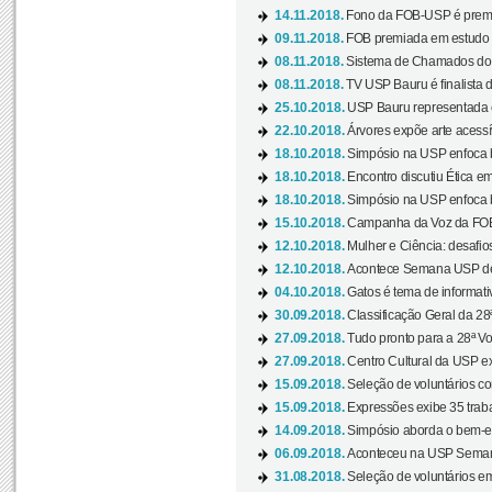
14.11.2018.
Fono da FOB-USP é premia
09.11.2018.
FOB premiada em estudo s
08.11.2018.
Sistema de Chamados do c
08.11.2018.
TV USP Bauru é finalista d
25.10.2018.
USP Bauru representada 
22.10.2018.
Árvores expõe arte acessí
18.10.2018.
Simpósio na USP enfoca b
18.10.2018.
Encontro discutiu Ética e
18.10.2018.
Simpósio na USP enfoca b
15.10.2018.
Campanha da Voz da FOB-
12.10.2018.
Mulher e Ciência: desafios
12.10.2018.
Acontece Semana USP de 
04.10.2018.
Gatos é tema de informativo
30.09.2018.
Classificação Geral da 28
27.09.2018.
Tudo pronto para a 28ª Vo
27.09.2018.
Centro Cultural da USP ex
15.09.2018.
Seleção de voluntários co
15.09.2018.
Expressões exibe 35 traba
14.09.2018.
Simpósio aborda o bem-es
06.09.2018.
Aconteceu na USP Semana 
31.08.2018.
Seleção de voluntários em