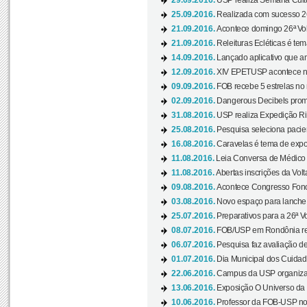
29.09.2016.
USP realiza Semana Cultur
25.09.2016.
Realizada com sucesso 26
21.09.2016.
Acontece domingo 26ª Vol
21.09.2016.
Releituras Ecléticas é tem
14.09.2016.
Lançado aplicativo que a
12.09.2016.
XIV EPETUSP acontece n
09.09.2016.
FOB recebe 5 estrelas no r
02.09.2016.
Dangerous Decibels promo
31.08.2016.
USP realiza Expedição Ri
25.08.2016.
Pesquisa seleciona pacie
16.08.2016.
Caravelas é tema de expo
11.08.2016.
Leia Conversa de Médico e 
11.08.2016.
Abertas inscrições da Vol
09.08.2016.
Acontece Congresso Fonoa
03.08.2016.
Novo espaço para lanche 
25.07.2016.
Preparativos para a 26ª V
08.07.2016.
FOB/USP em Rondônia real
06.07.2016.
Pesquisa faz avaliação de
01.07.2016.
Dia Municipal dos Cuidado
22.06.2016.
Campus da USP organiza "
13.06.2016.
Exposição O Universo da C
10.06.2016.
Professor da FOB-USP no