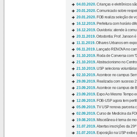
04.03.2020.
Crianças e eletrônicos sã
20.01.2020.
Comunicado sobre respeit
20.01.2020.
FOB realiza seleção de vol
16.12.2019.
Prefeitura com horário dife
16.12.2019.
Ouvidoria: atende à comu
20.11.2019.
Ortodontia: Prof. Janson é
11.11.2019.
Olhares Urbanos em exposi
06.11.2019.
Lançado RENOVA no camp
31.10.2019.
Roda de Conversa com “Di
21.10.2019.
Abstracionismo no Centro 
21.10.2019.
USP seleciona voluntária
02.10.2019.
Acontece no campus Seman
29.09.2019.
Realizada com sucesso 29
23.09.2019.
Acontece no campus de Ba
23.09.2019.
Expo Ao Mesmo Tempo em 
12.09.2019.
FOB-USP agora tem perfil 
05.09.2019.
TV USP renova parceria c
02.09.2019.
Curso de Medicina da FOB
19.08.2019.
Miscelânea é tema de mos
31.07.2019.
Abertas inscrições da 29ª
31.07.2019.
Exposição na USP exibe pa