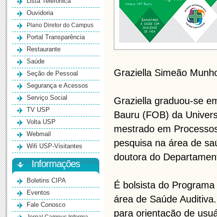
Lista Telefônica
Ouvidoria
Plano Diretor do Campus
Portal Transparência
Restaurante
Saúde
Graziella Simeão Munh
Seção de Pessoal
Segurança e Acessos
Serviço Social
Graziella graduou-se e
TV USP
Bauru (FOB) da Univers
Volta USP
mestrado em Processos
Webmail
pesquisa na área de saú
Wifi USP-Visitantes
doutora do Departament
Informações
Boletins CIPA
É bolsista do Programa 
Eventos
área de Saúde Auditiva.
Fale Conosco
para orientação de usuá