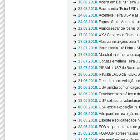
30.08.2018.
Aberta em Bauru “Feira US
28.08.2018.
Bauru sedia “Feira USP e as
24.08.2018.
Acontece Feira USP e as Pr
24.08.2018.
Exposição de Aquarelas na
22.08.2018.
Alunos estrangeiros visit
17.08.2018.
XXV Congresso Fonoaudio
17.08.2018.
Abertas inscrições para “In
23.07.2018.
Bauru sedia 16ª Feira USP 
17.07.2018.
Marchetaria é tema de ex
13.07.2018.
Corujas enfeitam Feira USP
13.07.2018.
28ª Volta USP de Bauru a
28.06.2018.
Revista JAOS da FOB-USP
21.06.2018.
Desenhos em exibição na 
20.06.2018.
USP amplia comunicação 
18.06.2018.
Envelhecimento é tema de
13.06.2018.
USP seleciona voluntárias 
08.06.2018.
USP exibe exposição in l t
30.05.2018.
Arte panô em exibição no C
30.05.2018.
Esporte e solidariedade 
28.05.2018.
FOB suspende aulas de gr
25.05.2018.
FOB-USP apresenta sua no