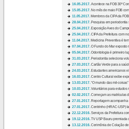
16.05.2017.
Acontece na FOB 30º Cong
15.05.2017.
No mês de maio FOB com
11.05.2017.
Membros da CIPA da FOB
28.04.2017.
Pesquisa em periodontia s
25.04.2017.
Exposição Aves do Campu
25.04.2017.
CIPA da Prefeitura com no
11.04.2017.
Medicina Preventiva é tem
07.04.2017.
O Fundo do Mar exposto no
05.04.2017.
Odontologia é primeiro lu
31.03.2017.
Periodontia seleciona volu
27.03.2017.
Cartão Verde para a saúd
24.03.2017.
Estudantes americanos vis
16.03.2017.
Centro Cultural exibe exp
13.03.2017.
“O mundo das mil-coisas” 
10.03.2017.
Voluntários para estudos n
02.02.2017.
Começam as matrículas 
27.01.2017.
Reportagem acompanha e
27.01.2017.
Centrinho (HRAC-USP) lanç
22.12.2016.
Serviços da Prefeitura com
19.12.2016.
TV USP Bauru premiada c
13.12.2016.
Cerimônia de Colação de