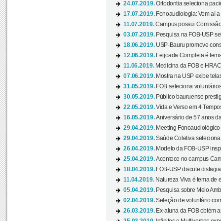
24.07.2019.
Ortodontia seleciona pacie
17.07.2019.
Fonoaudiologia: Vem aí a 
11.07.2019.
Campus possui Comissão 
03.07.2019.
Pesquisa na FOB-USP sele
18.06.2019.
USP-Bauru promove consci
12.06.2019.
Feijoada Completa é tema
11.06.2019.
Medicina da FOB e HRAC 
07.06.2019.
Mostra na USP exibe telas 
31.05.2019.
FOB seleciona voluntário
30.05.2019.
Público bauruense prestig
22.05.2019.
Vida e Verso em 4 Tempos
16.05.2019.
Aniversário de 57 anos d
29.04.2019.
Meeting Fonoaudiológico d
29.04.2019.
Saúde Coletiva seleciona 
26.04.2019.
Modelo da FOB-USP inspir
25.04.2019.
Acontece no campus Cam
18.04.2019.
FOB-USP discute disfagia 
11.04.2019.
Natureza Viva é tema de 
05.04.2019.
Pesquisa sobre Meio Ambi
02.04.2019.
Seleção de voluntário com
26.03.2019.
Ex-aluna da FOB obtém a