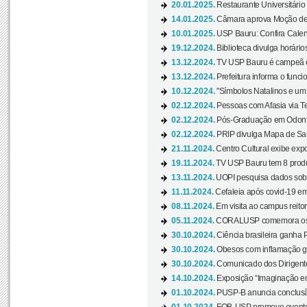
20.01.2025.
Restaurante Universitário
14.01.2025.
Câmara aprova Moção de 
10.01.2025.
USP Bauru: Confira Calend
19.12.2024.
Biblioteca divulga horári
13.12.2024.
TV USP Bauru é campeã em 
13.12.2024.
Prefeitura informa o funci
10.12.2024.
"Símbolos Natalinos e um N
02.12.2024.
Pessoas com Afasia via Te
02.12.2024.
Pós-Graduação em Odonto
02.12.2024.
PRIP divulga Mapa de Saú
21.11.2024.
Centro Cultural exibe expo
19.11.2024.
TV USP Bauru tem 8 produçõ
13.11.2024.
UOPI pesquisa dados sobre
11.11.2024.
Cefaleia após covid-19 em
08.11.2024.
Em visita ao campus reitor
05.11.2024.
CORALUSP comemora os 8
30.10.2024.
Ciência brasileira ganha 
30.10.2024.
Obesos com inflamação ge
30.10.2024.
Comunicado dos Dirigente
14.10.2024.
Exposição “Imaginação em
01.10.2024.
PUSP-B anuncia conclus