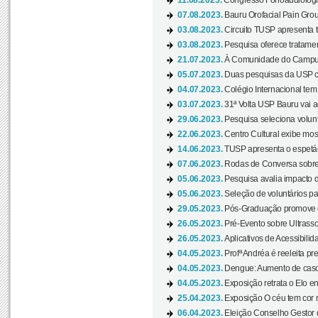
11.08.2023.
Congresso Fonoaudiológic
07.08.2023.
Bauru Orofacial Pain Grou
03.08.2023.
Circuito TUSP apresenta t
03.08.2023.
Pesquisa oferece tratamen
21.07.2023.
À Comunidade do Campus
05.07.2023.
Duas pesquisas da USP co
04.07.2023.
Colégio Internacional tem
03.07.2023.
31ª Volta USP Bauru vai a
29.06.2023.
Pesquisa seleciona volunt
22.06.2023.
Centro Cultural exibe mo
14.06.2023.
TUSP apresenta o espetác
07.06.2023.
Rodas de Conversa sobre
05.06.2023.
Pesquisa avalia impacto d
05.06.2023.
Seleção de voluntários pa
29.05.2023.
Pós-Graduação promove ev
26.05.2023.
Pré-Evento sobre Ultrasso
26.05.2023.
Aplicativos de Acessibilida
04.05.2023.
Profª Andréa é reeleita pr
04.05.2023.
Dengue: Aumento de casos
04.05.2023.
Exposição retrata o Elo ent
25.04.2023.
Exposição O céu tem cor 
06.04.2023.
Eleição Conselho Gestor