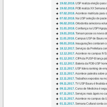
19.02.2018.
USP realiza eleição para 
19.02.2018.
FOB realiza XX Semana d
07.02.2018.
Acontece matrícula para o
07.02.2018.
Na USP seleção de pacie
06.02.2018.
Ortodontia seleciona volun
31.01.2018.
Confiança na USP! Agopya
19.01.2018.
Tomam posse os novos dir
11.01.2018.
Campus USP de Bauru reto
08.01.2018.
Inaugurações contaram com
18.12.2017.
Serviços da Prefeitura com
12.12.2017.
Acontece no campus IV En
01.12.2017.
CIPA da PUSP-B lança pág
01.12.2017.
Bateria da FOB-USP homen
22.11.2017.
USP lidera ranking de emp
22.11.2017.
Acontece palestra sobre p
22.11.2017.
Trabalhos expostos na mos
09.11.2017.
TV USP Bauru é finalista em
09.11.2017.
Curso de Medicina é segun
07.11.2017.
Serviços mais ágeis no c
01.11.2017.
Acontece no campus da US
01.11.2017.
Semana Cultural conta co