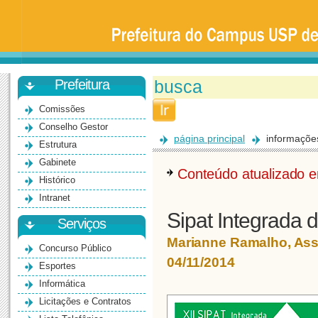
Prefeitura
da
Universidade
de
São
Paulo
-
Bauru
Prefeitura
Comissões
Conselho Gestor
página principal
informaçõe
Estrutura
Gabinete
Conteúdo atualizado
Histórico
Intranet
Sipat Integrada d
Serviços
Marianne Ramalho, As
Concurso Público
04/11/2014
Esportes
Informática
Licitações e Contratos