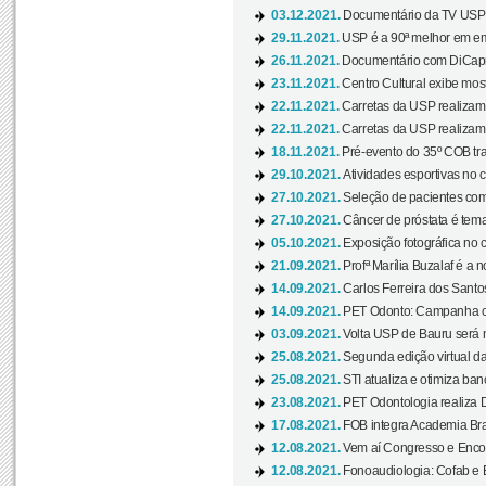
03.12.2021.
Documentário da TV USP 
29.11.2021.
USP é a 90ª melhor em em
26.11.2021.
Documentário com DiCaprio
23.11.2021.
Centro Cultural exibe most
22.11.2021.
Carretas da USP realizam
22.11.2021.
Carretas da USP realizam
18.11.2021.
Pré-evento do 35º COB tra
29.10.2021.
Atividades esportivas no 
27.10.2021.
Seleção de pacientes com
27.10.2021.
Câncer de próstata é tema
05.10.2021.
Exposição fotográfica no
21.09.2021.
Profª Marília Buzalaf é a no
14.09.2021.
Carlos Ferreira dos Santo
14.09.2021.
PET Odonto: Campanha c
03.09.2021.
Volta USP de Bauru será n
25.08.2021.
Segunda edição virtual da 
25.08.2021.
STI atualiza e otimiza ba
23.08.2021.
PET Odontologia realiza 
17.08.2021.
FOB integra Academia Bras
12.08.2021.
Vem aí Congresso e Encont
12.08.2021.
Fonoaudiologia: Cofab e E