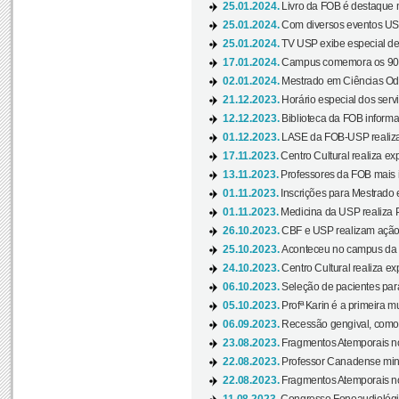
25.01.2024.
Livro da FOB é destaque 
25.01.2024.
Com diversos eventos US
25.01.2024.
TV USP exibe especial de
17.01.2024.
Campus comemora os 90 
02.01.2024.
Mestrado em Ciências Odo
21.12.2023.
Horário especial dos servi
12.12.2023.
Biblioteca da FOB informa
01.12.2023.
LASE da FOB-USP realiza 
17.11.2023.
Centro Cultural realiza ex
13.11.2023.
Professores da FOB mais i
01.11.2023.
Inscrições para Mestrado 
01.11.2023.
Medicina da USP realiza 
26.10.2023.
CBF e USP realizam ação d
25.10.2023.
Aconteceu no campus da 
24.10.2023.
Centro Cultural realiza e
06.10.2023.
Seleção de pacientes para
05.10.2023.
Profª Karin é a primeira m
06.09.2023.
Recessão gengival, como re
23.08.2023.
Fragmentos Atemporais no
22.08.2023.
Professor Canadense minis
22.08.2023.
Fragmentos Atemporais no