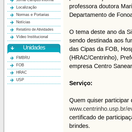
Jornal Campus Informa
professora doutora Mar
Localização
Departamento de Fonoa
Normas e Portarias
Notícias
Relatório de Atividades
O tema deste ano da Si
Vídeo Institucional
sendo destinada aos f
Unidades
das Cipas da FOB, Hospi
(HRAC/Centrinho), Pre
FMBRU
FOB
empresa Centro Saneam
HRAC
USP
Serviço:
Quem quiser participar 
www.centrinho.usp.br/e
certificado de particip
brindes.