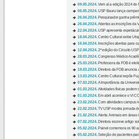
09.05.2024.
Vem aí a edição 2024 do 
06.05.2024.
USP Bauru lança campanha
26.04.2024.
Pesquisador ganha prêmio 
26.04.2024.
Abertas as inscrições da 
22.04.2024.
USP apresenta espetáculo
18.04.2024.
Centro Cultural exibe Utop
16.04.2024.
Inscrições abertas para 
12.04.2024.
2ª edição do Circuito USP
28.03.2024.
Congresso Médico Acadêm
25.03.2024.
Professora da FOB é eleita
19.03.2024.
Diretora da FOB anuncia 
13.03.2024.
Centro Cultural expõe Fug
07.03.2024.
A Importância da Universi
01.03.2024.
Atividades físicas podem 
01.03.2024.
Em abril acontece o VI C
23.02.2024.
Com atividades campus re
22.02.2024.
TV USP mostra jornada de
21.02.2024.
Alerta: Animais em áreas 
07.02.2024.
Diretora escreve artigo s
05.02.2024.
Painel comemora os 90 an
05.02.2024.
Seleção de pacientes para