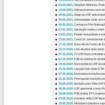
04.03.2021.
Ciência aliada à clínica é
03.03.2021.
Simpósio Mulheres, Poder
19.02.2021.
Sebrae promove curso sob
09.02.2021.
Artigo da USP selecionado
09.02.2021.
Universidade conta com nov
04.02.2021.
Conheça a Pós-Graduaçã
27.01.2021.
Vacinação contra a covid-
19.01.2021.
Projeto Sexualidade e Iso
13.01.2021.
Covid-19: Jornal aborda d
17.12.2020.
Novo site do Centro de Ed
10.12.2020.
Livro atualiza visão sobre
07.12.2020.
TV USP Bauru é finalista em
02.12.2020.
FOB no ranking de cientista
29.10.2020.
Novo portal da USP já está
15.10.2020.
Lançado livro sobre DTM e
07.10.2020.
Encerradas inscrições par
01.10.2020.
Prorrogadas inscrições da
30.09.2020.
Inscrição para Volta USP B
30.09.2020.
USP apresenta o novo Port
30.09.2020.
FOB realiza 33º Congresso
05.09.2020.
Acontece Volta USP Bauru 
19.03.2020.
Atividades culturais e esp