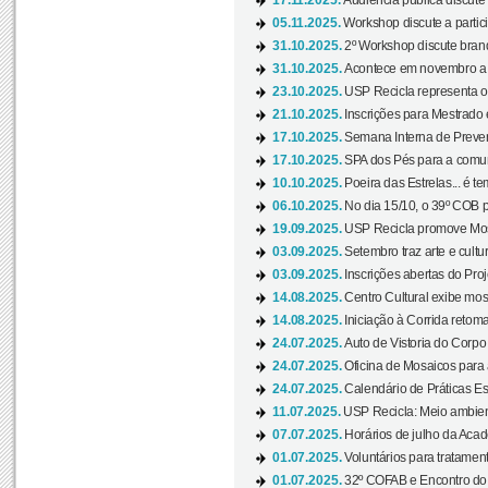
17.11.2025.
Audiência pública discute
05.11.2025.
Workshop discute a partic
31.10.2025.
2º Workshop discute branq
31.10.2025.
Acontece em novembro a 
23.10.2025.
USP Recicla representa 
21.10.2025.
Inscrições para Mestrado
17.10.2025.
Semana Interna de Preven
17.10.2025.
SPA dos Pés para a comuni
10.10.2025.
Poeira das Estrelas... é t
06.10.2025.
No dia 15/10, o 39º COB 
19.09.2025.
USP Recicla promove Most
03.09.2025.
Setembro traz arte e cultu
03.09.2025.
Inscrições abertas do Pro
14.08.2025.
Centro Cultural exibe mos
14.08.2025.
Iniciação à Corrida retoma 
24.07.2025.
Auto de Vistoria do Corpo
24.07.2025.
Oficina de Mosaicos para 
24.07.2025.
Calendário de Práticas Esp
11.07.2025.
USP Recicla: Meio ambient
07.07.2025.
Horários de julho da Acad
01.07.2025.
Voluntários para tratament
01.07.2025.
32º COFAB e Encontro do