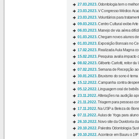
27.03.2023.
Odontologia tem o melho
23.03.2023.
V Congresso Médico Acad
23.03.2023.
Voluntários para tratamento
09.03.2023.
Centro Cultural exibe Arte
06.03.2023.
Manejo de via aérea difíci
01.03.2023.
Chegam novos alunos de O
01.03.2023.
Exposição Bonsais no Cent
17.02.2023.
Realizada Aula Magna com 
15.02.2023.
Pesquisa avalia impacto d
08.02.2023.
Gilberto Carlotti, reitor d
07.02.2023.
Semana de Recepção aos
30.01.2023.
Bruxismo do sono é tema d
15.12.2022.
Campanha contra desperdí
05.12.2022.
Linguagem oral de bebês 
23.11.2022.
Alterações na audição apó
21.11.2022.
Triagem para pessoas com 
17.11.2022.
Na USP a Beleza do Bonsai
07.11.2022.
Aulas de Yoga para aluno
26.10.2022.
Novo site da Ouvidoria d
20.10.2022.
Palestra Odontologia Suste
20.10.2022.
Acontece em Bauru o 19º C