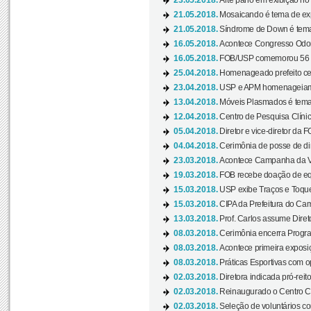
23.05.2018.
Arte panô em exibição no C
21.05.2018.
Mosaicando é tema de ex
21.05.2018.
Síndrome de Down é tema
16.05.2018.
Acontece Congresso Odont
16.05.2018.
FOB/USP comemorou 56 a
25.04.2018.
Homenageado prefeito ces
23.04.2018.
USP e APM homenageiam D
13.04.2018.
Móveis Plasmados é tema 
12.04.2018.
Centro de Pesquisa Clíni
05.04.2018.
Diretor e vice-diretor da 
04.04.2018.
Cerimônia de posse de dir
23.03.2018.
Acontece Campanha da V
19.03.2018.
FOB recebe doação de eq
15.03.2018.
USP exibe Traços e Toques
15.03.2018.
CIPA da Prefeitura do Camp
13.03.2018.
Prof. Carlos assume Diret
08.03.2018.
Cerimônia encerra Progra
08.03.2018.
Acontece primeira exposiçã
08.03.2018.
Práticas Esportivas com o
02.03.2018.
Diretora indicada pró-reito
02.03.2018.
Reinaugurado o Centro Cu
02.03.2018.
Seleção de voluntários co