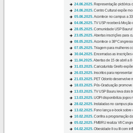
24.06.2025.
Representação pictórica d
24.06.2025.
Centro Cultural expõe most
05.06.2025.
Acontece no campus a 33ª
04.06.2025.
TV USP receberá Moção d
28.05.2025.
Comunidade USP Bauru! Ve
23.05.2025.
Abertas inscrições para 
08.05.2025.
Acontece o 38º Congresso
07.05.2025.
Triagem para mulheres com
30.04.2025.
Encerradas as inscrições 
11.04.2025.
Abertas de 15 de abril a 8
31.03.2025.
Caricaturista Greifo expõ
26.03.2025.
Inscritos para representa
21.03.2025.
PET Odonto desenvolve ma
18.03.2025.
Pós-Graduação promove pal
13.03.2025.
TV USP Bauru leva dois tr
13.03.2025.
UOPI disponibiliza jogos 
28.02.2025.
Instaladas no campus pla
13.02.2025.
Fono lança e-book sobre de
10.02.2025.
Confira a programação d
05.02.2025.
FMBRU realiza VII Congr
04.02.2025.
Obesidade II ou III com i