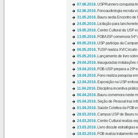
07.06.2016.
USPRunners conquista tro
02.06.2016.
Fonoaudiologia recruta vo
31.05.2016.
Bauru sedia Encontro de M
24.05.2016.
Licitação para lanchonet
19.05.2016.
Centro Cultural da USP ex
13.05.2016.
FOB/USP comemora 54º an
09.05.2016.
USP participa da Campanh
06.05.2016.
TUSP realiza XVI Circuito
05.05.2016.
Lançamento de livro sobr
29.04.2016.
Inauguradas instalações 
19.04.2016.
FOB-USP prepara a 29ª e
18.04.2016.
Fono realiza pesquisa em m
12.04.2016.
Exposição na USP enfoca u
11.04.2016.
Disciplina incentiva prática
06.04.2016.
Bauru comemora neste mês
05.04.2016.
Seção de Pessoal traz info
01.04.2016.
Saúde Coletiva da FOB es
28.03.2016.
Campus USP de Bauru na l
24.03.2016.
Centro Cultural realiza ex
23.03.2016.
Livro discute estratégias e
18.03.2016.
FOB realiza tratamento res