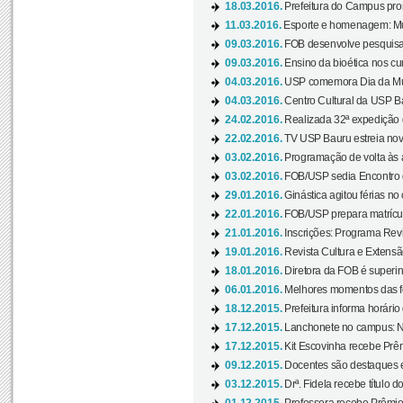
18.03.2016.
Prefeitura do Campus pro
11.03.2016.
Esporte e homenagem: Mul
09.03.2016.
FOB desenvolve pesquisa 
09.03.2016.
Ensino da bioética nos cu
04.03.2016.
USP comemora Dia da Mulh
04.03.2016.
Centro Cultural da USP Bau
24.02.2016.
Realizada 32ª expedição
22.02.2016.
TV USP Bauru estreia nov
03.02.2016.
Programação de volta às 
03.02.2016.
FOB/USP sedia Encontro de
29.01.2016.
Ginástica agitou férias no
22.01.2016.
FOB/USP prepara matrícula
21.01.2016.
Inscrições: Programa Rev
19.01.2016.
Revista Cultura e Extensão
18.01.2016.
Diretora da FOB é superi
06.01.2016.
Melhores momentos das f
18.12.2015.
Prefeitura informa horário 
17.12.2015.
Lanchonete no campus: Nov
17.12.2015.
Kit Escovinha recebe Prêm
09.12.2015.
Docentes são destaques e
03.12.2015.
Drª. Fidela recebe título 