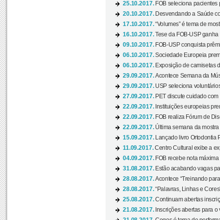
25.10.2017.
FOB seleciona pacientes p
20.10.2017.
Desvendando a Saúde com
17.10.2017.
“Volumes” é tema de mostr
16.10.2017.
Tese da FOB-USP ganha 
09.10.2017.
FOB-USP conquista prêmio
06.10.2017.
Sociedade Europeia premi
06.10.2017.
Exposição de camisetas d
29.09.2017.
Acontece Semana da Músi
29.09.2017.
USP seleciona voluntários
27.09.2017.
PET discute cuidado com p
22.09.2017.
Instituições europeias pre
22.09.2017.
FOB realiza Fórum de Dis
22.09.2017.
Última semana da mostra “
15.09.2017.
Lançado livro Ortodontia 
11.09.2017.
Centro Cultural exibe a ex
04.09.2017.
FOB recebe nota máxima d
31.08.2017.
Estão acabando vagas par
28.08.2017.
Acontece “Treinando para 
28.08.2017.
“Palavras, Linhas e Cores
25.08.2017.
Continuam abertas inscriç
21.08.2017.
Inscrições abertas para o 