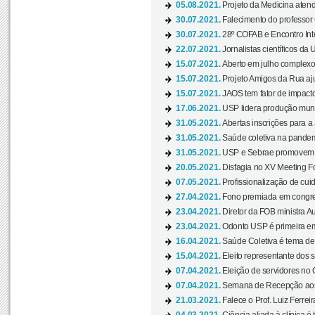
05.08.2021.
Projeto da Medicina atend
30.07.2021.
Falecimento do professor
30.07.2021.
28º COFAB e Encontro Inte
22.07.2021.
Jornalistas científicos d
15.07.2021.
Aberto em julho complexo
15.07.2021.
Projeto Amigos da Rua aj
15.07.2021.
JAOS tem fator de impact
17.06.2021.
USP lidera produção mund
31.05.2021.
Abertas inscrições para a
31.05.2021.
Saúde coletiva na pandemi
31.05.2021.
USP e Sebrae promovem 
20.05.2021.
Disfagia no XV Meeting F
07.05.2021.
Profissionalização de cuid
27.04.2021.
Fono premiada em congress
23.04.2021.
Diretor da FOB ministra A
23.04.2021.
Odonto USP é primeira em
16.04.2021.
Saúde Coletiva é tema de
15.04.2021.
Eleito representante dos s
07.04.2021.
Eleição de servidores no 
07.04.2021.
Semana de Recepção aos C
21.03.2021.
Falece o Prof. Luiz Ferreir