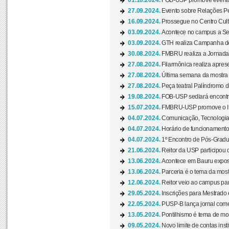
01.10.2024.
FOB-USP promove evento O
27.09.2024.
Evento sobre Relações Pe
16.09.2024.
Prossegue no Centro Cultu
03.09.2024.
Acontece no campus a Sem
03.09.2024.
GTH realiza Campanha de D
30.08.2024.
FMBRU realiza a Jornada 
27.08.2024.
Filarmônica realiza apres
27.08.2024.
Última semana da mostra Aq
27.08.2024.
Peça teatral Palíndromo di
19.08.2024.
FOB-USP sediará encontro
15.07.2024.
FMBRU-USP promove o II 
04.07.2024.
Comunicação, Tecnologia
04.07.2024.
Horário de funcionamento
04.07.2024.
1º Encontro de Pós-Gradu
21.06.2024.
Reitor da USP participou 
13.06.2024.
Acontece em Bauru exposi
13.06.2024.
Parceria é o tema da mostr
12.06.2024.
Reitor veio ao campus para
29.05.2024.
Inscrições para Mestrado
22.05.2024.
PUSP-B lança jornal come
13.05.2024.
Pontilhismo é tema de most
09.05.2024.
Novo limite de contas ins