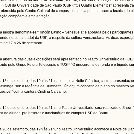
ana será aberta no dia 17 de setembro, às 19h, com duas exposições no hall de 
 (FOB) da Universidade de São Paulo (USP): “Os Quatro Elementos” apresenta trab
, oferecida pelo Centro Cultural do campus, composta por telas com a técnica de 
lação compõem a ambientação.
ra mostra denomina-se “Rincón Latino – Venezuela” elaborada pelos participante
endo (terceira idade) da USP, a respeito da cultura venezuelana. As duas exposi
ca de 17 a 26 de setembro.
a abertura das duas exposições será apresentado no Teatro Universitário da FOB/U
zido pelo Grupo Futuro Telescópio e TUSP, “O rinoceronte de renda e o bigode surr
a 18 de setembro, das 19h às 21h, acontece a Noite Clássica, com a apresentação
ratininga, sob a regência de Humberto Júnior; um concerto de piano do maestro Al
uecível” com a cantora Cristina Carvalho.
a 19 de setembro, das 19h às 21h, no Teatro Universitário, será realizado o Show
tica de alunos, professores e funcionários do campus USP de Bauru.
a 20 de setembro, das 19h às 21h, no Teatro Universitário acontece a Noite de D