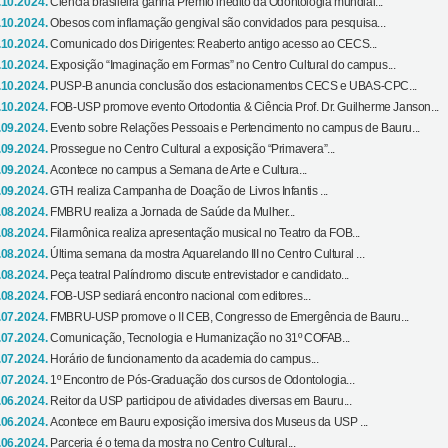
.10.2024.
Ciência brasileira ganha Prêmio inédito da Odontologia mundial...
.10.2024.
Obesos com inflamação gengival são convidados para pesquisa...
.10.2024.
Comunicado dos Dirigentes: Reaberto antigo acesso ao CECS...
.10.2024.
Exposição “Imaginação em Formas” no Centro Cultural do campus...
.10.2024.
PUSP-B anuncia conclusão dos estacionamentos CECS e UBAS-CPC...
.10.2024.
FOB-USP promove evento Ortodontia & Ciência Prof. Dr. Guilherme Janson...
.09.2024.
Evento sobre Relações Pessoais e Pertencimento no campus de Bauru...
.09.2024.
Prossegue no Centro Cultural a exposição “Primavera”...
.09.2024.
Acontece no campus a Semana de Arte e Cultura...
.09.2024.
GTH realiza Campanha de Doação de Livros Infantis ...
.08.2024.
FMBRU realiza a Jornada de Saúde da Mulher...
.08.2024.
Filarmônica realiza apresentação musical no Teatro da FOB...
.08.2024.
Última semana da mostra Aquarelando III no Centro Cultural ...
.08.2024.
Peça teatral Palíndromo discute entrevistador e candidato...
.08.2024.
FOB-USP sediará encontro nacional com editores...
.07.2024.
FMBRU-USP promove o II CEB, Congresso de Emergência de Bauru...
.07.2024.
Comunicação, Tecnologia e Humanização no 31º COFAB...
.07.2024.
Horário de funcionamento da academia do campus...
.07.2024.
1º Encontro de Pós-Graduação dos cursos de Odontologia...
.06.2024.
Reitor da USP participou de atividades diversas em Bauru...
.06.2024.
Acontece em Bauru exposição imersiva dos Museus da USP ...
.06.2024.
Parceria é o tema da mostra no Centro Cultural...