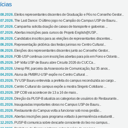
ícias
.08.2026.
Eleitos representantes discentes de Graduação e Pós no Conselho Gestor...
.07.2026.
The Last Dance: O último jogo no Campão do Campus USP de Bauru...
.07.2026.
Campanha solicita doação de caixas de transporte e gatoeiras ...
.07.2026.
Abertas inscrições para cursos do Projeto English@USP...
.06.2026.
Candidatos inscritos para as eleições de representantes discentes...
.06.2026.
Representação pictórica das festas juninas no Centro Cultural...
.06.2026.
Eleições dos representantes discentes junto ao Conselho Gestor...
.06.2026.
FOB-USP continua com inscrições abertas para pós em Fono e Odonto...
.05.2026.
34ª Volta USP de Bauru abre Circuito 2026 do CUCCa...
.05.2026.
Unesp FM, parceira da Assessoria de Comunicação, faz 35 anos...
.04.2026.
Aluna da FMBRU-USP expõe no Centro Cultural ...
.03.2026.
TV USP Bauru entrevista a prefeita do campus reconduzida ao cargo...
.03.2026.
Centro Cultural do campus expõe a mostra Singelo Cotidiano ...
.03.2026.
39º COB vai acontecer de 13 a 16 de maio...
.02.2026.
Direção da PUSP-B atualiza as categorias de usuários do Restaurante...
.01.2026.
Inauguradas importantes obras no Campus USP de Bauru...
.01.2026.
Restaurante do Campus volta a funcionar sob nova gestão...
.01.2026.
Abertas inscrições para programa voltado à permanência estudantil...
.12.2025.
PUSP-B comunica sobre descarte consciente do lixo no campus...