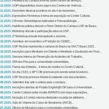
.12.2025.
Prefeitura do Campus informa sobre horário de serviços...
.12.2025.
UOPI disponibiliza novos jogos nos Centros de Vivência ...
.11.2025.
Dezembro Musical acontece no dia 4 de dezembro...
.11.2025.
Expressões Femininas é tema de exposição no Centro Cultural...
.11.2025.
Ciências Odontológicas Aplicadas e Fonoaudiologia ...
.11.2025.
Audiência pública discute o Plano Diretor do Campus USP de Bauru...
.11.2025.
Workshop discute a participação ativa na USP...
.10.2025.
2º Workshop discute branquitude e racismo ...
.10.2025.
Acontece em novembro a 6ª edição do CEBEC...
.10.2025.
USP Recicla representa o campus de Bauru na SNCT Bauru 2025...
.10.2025.
Inscrições para Mestrado em Odonto e Mestrado e Doutorado em Fono...
.10.2025.
Semana Interna de Prevenção de Acidentes do Trabalho...
.10.2025.
SPA dos Pés para a comunidade universitária...
.10.2025.
Poeira das Estrelas... é tema de mostra no Centro Cultural...
.10.2025.
No dia 15/10, o 39º COB promove pré-evento sobre bruxismo...
.09.2025.
USP Recicla promove Mostra Ecofalante com documentário...
.09.2025.
Setembro traz arte e cultura para o campus...
.09.2025.
Inscrições abertas do Projeto English@USP para a Universidade ...
.08.2025.
Centro Cultural exibe mostra INFINITO com duas exposições...
.08.2025.
Iniciação à Corrida retoma atividades na pista de atletismo ...
.07.2025.
Auto de Vistoria do Corpo de Bombeiros (AVCB)...
.07.2025.
Oficina de Mosaicos para a comunidade universitária ...