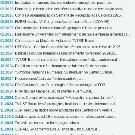
.02.2025.
Instaladas no campus placas orientam locomoção de pacientes...
.02.2025.
Fono lança e-book sobre deficiência auditiva e uso de tecnologia assis...
.02.2025.
Confira a programação da Semana de Recepção aos Calouros 2025...
.02.2025.
FMBRU realiza VII Congresso Acadêmico de Bauru (COMAB) ...
.02.2025.
Obesidade II ou III com inflamação gengival é tema de pesquisa...
.01.2025.
Restaurante Universitário com atendimento de nova empresa terceirizada...
.01.2025.
Câmara aprova Moção de Aplauso à TV USP Bauru...
.01.2025.
USP Bauru: Confira Calendário Acadêmico para o ano letivo de 2025...
.12.2024.
Biblioteca divulga horários de funcionamento no recesso 2024/25...
.12.2024.
TV USP Bauru é campeã em três categorias de festival audiovisual ...
.12.2024.
Prefeitura informa o funcionamento e interrupção de serviços ...
.12.2024.
"Símbolos Natalinos e um Natal Sustentável" no Centro Cultural...
.12.2024.
Pessoas com Afasia via Telefonoaudiologia...
.12.2024.
Pós-Graduação em Odontologia e Fonoaudiologia da FOB...
.12.2024.
PRIP divulga Mapa de Saúde Mental e Bem-Estar...
.11.2024.
Centro Cultural exibe exposição “A Fotografia na palma da mão”...
.11.2024.
TV USP Bauru tem 8 produções finalistas em festival internacional...
.11.2024.
UOPI pesquisa dados sobre atividades nos Centros de Vivência...
.11.2024.
Cefaleia após covid-19 em pessoas com anomalias craniofaciais ...
.11.2024.
Em visita ao campus reitor inaugura obras...
.11.2024.
CORALUSP comemora os 80 anos de Chico Buarque...