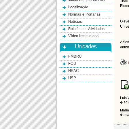
Jornal Campus Informa
Trem 
Eleme
Localização
Normas e Portarias
Notícias
O eve
Unive
Relatório de Atividades
Vídeo Institucional
A Sem
Unidades
obtid
FMBRU
FOB
HRAC
USP
Luis 
sc
Maria
ma