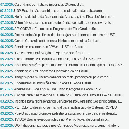
.07.2025.
Calendário de Práticas Esportivas 2º semestre...
.07.2025.
USP Recicla: Meio ambiente para muito além da reciclagem...
.07.2025.
Horários de julho da Academia de Musculação e Pista de Atletismo...
.07.2025.
Voluntários para tratamento ortodôntico com alinhadores invisíveis...
.07.2025.
32º COFAB e Encontro do Programa de Pós-Graduação...
.06.2025.
Representação pictórica das festas juninas é tema de mostra na USP...
.06.2025.
Centro Cultural expõe mostra Ninho com temática familiar...
.06.2025.
Acontece no campus a 33ª Volta USP de Bauru...
.06.2025.
TV USP receberá Moção de Aplauso na Câmara ...
.05.2025.
Comunidade USP Bauru! Venha festejar o Arraiá USP 2025...
.05.2025.
Abertas inscrições para curso de doutorado em Odontologia na FOB-USP...
.05.2025.
Acontece o 38º Congresso Odontológico de Bauru...
.05.2025.
Triagem para mulheres com dor no rosto, pescoço ou pelo corpo...
.04.2025.
Encerradas as inscrições da 33ª Volta USP de Bauru...
.04.2025.
Abertas de 15 de abril a 8 de junho inscrições da Volta USP...
.03.2025.
Caricaturista Greifo expõe sua arte no Cultural do Campus USP de Bauru...
.03.2025.
Inscritos para representar os Servidores no Conselho Gestor do campus...
.03.2025.
PET Odonto desenvolve manual para facilitar uso do Sistema ROMEU...
.03.2025.
Pós-Graduação promove palestra gratuita sobre uso de creme dental...
.03.2025.
TV USP Bauru leva dois troféus no Prêmio Royal de Jornalismo...
.03.2025.
UOPI disponibiliza jogos nos Centros de Vivência para a comunidade ...