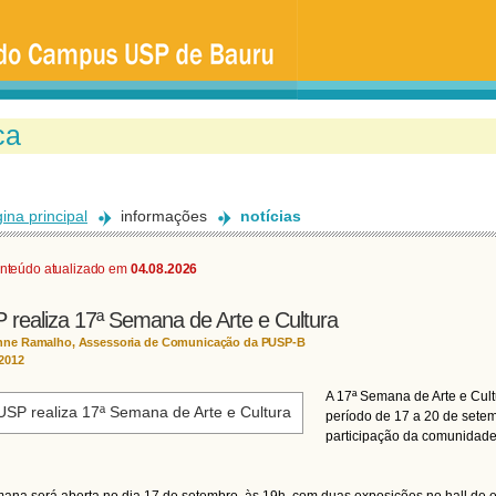
Ir
para
o
conteúdo
principal
ina principal
informações
notícias
nteúdo atualizado em
04.08.2026
 realiza 17ª Semana de Arte e Cultura
nne Ramalho, Assessoria de Comunicação da PUSP-B
/2012
A 17ª Semana de Arte e Cu
período de 17 a 20 de setem
participação da comunidade