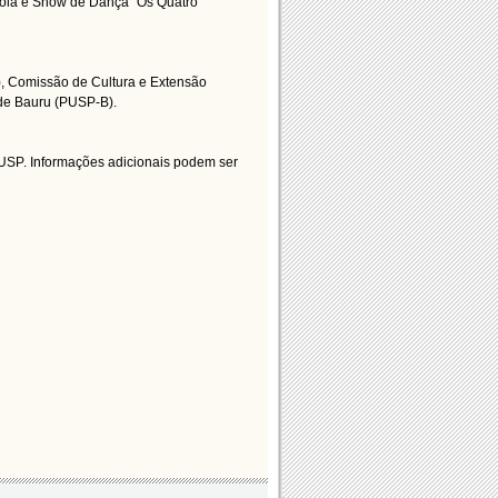
Pola e Show de Dança “Os Quatro
), Comissão de Cultura e Extensão
de Bauru (PUSP-B).
USP. Informações adicionais podem ser