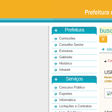
Prefeitura
da
Universidade
de
São
Paulo
-
Bauru
Prefeitura
Comissões
Conselho Gestor
pág
Estrutura
Gabinete
Co
Histórico
Intranet
USP
Maria
Serviços
13/09
Concurso Público
Esportes
Informática
Licitações e Contratos