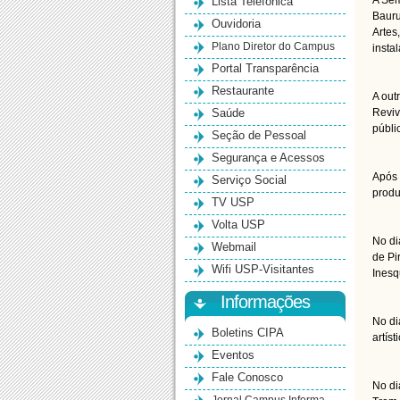
Lista Telefônica
A Sem
Bauru
Ouvidoria
Artes
Plano Diretor do Campus
insta
Portal Transparência
Restaurante
A out
Saúde
Reviv
públi
Seção de Pessoal
Segurança e Acessos
Após 
Serviço Social
produ
TV USP
Volta USP
No di
Webmail
de Pi
Wifi USP-Visitantes
Inesq
Informações
No di
Boletins CIPA
artís
Eventos
Fale Conosco
No di