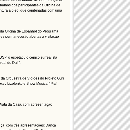
entrada da Faculdade de Odontologia de
alhos dos participantes da Oficina de
pintura a óleo, que combinadas com uma
s da Oficina de Espanhol do Programa
ções permanecerão abertas a visitação
SP, o espetáculo cênico surrealista
eal de Dali”.
 da Orquestra de Violões do Projeto Guri
exey Lizolenko e Show Musical “Piaf
 Prata da Casa, com apresentação
ança, com três apresentações: Dança