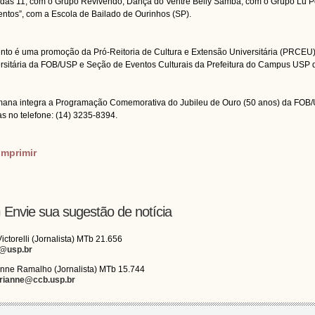
das 11, com o Grupo Revivendo; Dança do Ventre Belly Samba, com o Grupo Lu 
ntos”, com a Escola de Bailado de Ourinhos (SP).
nto é uma promoção da Pró-Reitoria de Cultura e Extensão Universitária (PRCEU
rsitária da FOB/USP e Seção de Eventos Culturais da Prefeitura do Campus USP 
ana integra a Programação Comemorativa do Jubileu de Ouro (50 anos) da FOB/
as no telefone: (14) 3235-8394.
imprimir
Envie sua sugestão de notícia
Victorelli (Jornalista) MTb 21.656
i@usp.br
nne Ramalho (Jornalista) MTb 15.744
rianne@ccb.usp.br