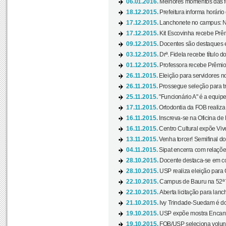
06.01.2016.
Melhores momentos das f
18.12.2015.
Prefeitura informa horário 
17.12.2015.
Lanchonete no campus: Nov
17.12.2015.
Kit Escovinha recebe Prêm
09.12.2015.
Docentes são destaques e
03.12.2015.
Drª. Fidela recebe título 
01.12.2015.
Professora recebe Prêmio 
26.11.2015.
Eleição para servidores no
26.11.2015.
Prossegue seleção para tr
25.11.2015.
"Funcionário A" é a equip
17.11.2015.
Ortodontia da FOB realiza 
16.11.2015.
Inscreva-se na Oficina de
16.11.2015.
Centro Cultural expõe Vive
13.11.2015.
Venha torcer! Semifinal 
04.11.2015.
Sipat encerra com relações
28.10.2015.
Docente destaca-se em con
28.10.2015.
USP realiza eleição para C
22.10.2015.
Campus de Bauru na 52ª V
22.10.2015.
Aberta licitação para lan
21.10.2015.
Ivy Trindade-Suedam é do
19.10.2015.
USP expõe mostra Encanto
19.10.2015.
FOB/USP seleciona volunt