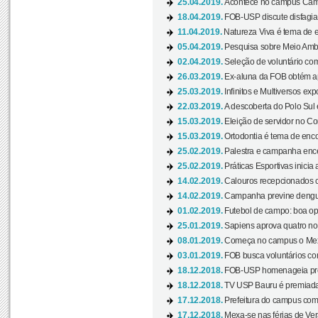
25.04.2019.
Acontece no campus Cam
18.04.2019.
FOB-USP discute disfagia 
11.04.2019.
Natureza Viva é tema de 
05.04.2019.
Pesquisa sobre Meio Ambi
02.04.2019.
Seleção de voluntário com
26.03.2019.
Ex-aluna da FOB obtém a
25.03.2019.
Infinitos e Multiversos ex
22.03.2019.
A descoberta do Polo Sul
15.03.2019.
Eleição de servidor no Co
15.03.2019.
Ortodontia é tema de encon
25.02.2019.
Palestra e campanha ence
25.02.2019.
Práticas Esportivas inicia 
14.02.2019.
Calouros recepcionados 
14.02.2019.
Campanha previne dengue
01.02.2019.
Futebol de campo: boa opçã
25.01.2019.
Sapiens aprova quatro no v
08.01.2019.
Começa no campus o Mexa
03.01.2019.
FOB busca voluntários com
18.12.2018.
FOB-USP homenageia prof
18.12.2018.
TV USP Bauru é premiada 
17.12.2018.
Prefeitura do campus com h
17.12.2018.
Mexa-se nas férias de Ver