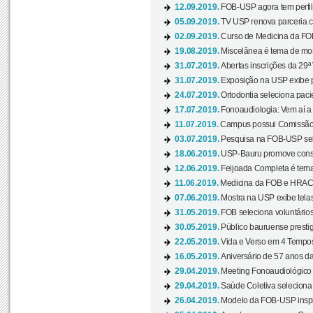
12.09.2019.
FOB-USP agora tem perfil 
05.09.2019.
TV USP renova parceria c
02.09.2019.
Curso de Medicina da FOB
19.08.2019.
Miscelânea é tema de mos
31.07.2019.
Abertas inscrições da 29ª
31.07.2019.
Exposição na USP exibe pa
24.07.2019.
Ortodontia seleciona pacie
17.07.2019.
Fonoaudiologia: Vem aí a 
11.07.2019.
Campus possui Comissão 
03.07.2019.
Pesquisa na FOB-USP sele
18.06.2019.
USP-Bauru promove consci
12.06.2019.
Feijoada Completa é tema
11.06.2019.
Medicina da FOB e HRAC 
07.06.2019.
Mostra na USP exibe telas 
31.05.2019.
FOB seleciona voluntário
30.05.2019.
Público bauruense prestig
22.05.2019.
Vida e Verso em 4 Tempos
16.05.2019.
Aniversário de 57 anos d
29.04.2019.
Meeting Fonoaudiológico d
29.04.2019.
Saúde Coletiva seleciona 
26.04.2019.
Modelo da FOB-USP inspir