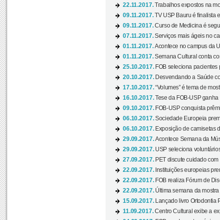
22.11.2017.
Trabalhos expostos na mos
09.11.2017.
TV USP Bauru é finalista em
09.11.2017.
Curso de Medicina é segun
07.11.2017.
Serviços mais ágeis no c
01.11.2017.
Acontece no campus da US
01.11.2017.
Semana Cultural conta co
25.10.2017.
FOB seleciona pacientes p
20.10.2017.
Desvendando a Saúde com
17.10.2017.
“Volumes” é tema de mostr
16.10.2017.
Tese da FOB-USP ganha 
09.10.2017.
FOB-USP conquista prêmio
06.10.2017.
Sociedade Europeia premi
06.10.2017.
Exposição de camisetas d
29.09.2017.
Acontece Semana da Músi
29.09.2017.
USP seleciona voluntários
27.09.2017.
PET discute cuidado com p
22.09.2017.
Instituições europeias pre
22.09.2017.
FOB realiza Fórum de Dis
22.09.2017.
Última semana da mostra “
15.09.2017.
Lançado livro Ortodontia 
11.09.2017.
Centro Cultural exibe a ex