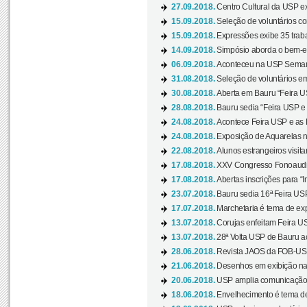
27.09.2018.
Centro Cultural da USP ex
15.09.2018.
Seleção de voluntários co
15.09.2018.
Expressões exibe 35 traba
14.09.2018.
Simpósio aborda o bem-es
06.09.2018.
Aconteceu na USP Semana 
31.08.2018.
Seleção de voluntários em
30.08.2018.
Aberta em Bauru “Feira US
28.08.2018.
Bauru sedia “Feira USP e as
24.08.2018.
Acontece Feira USP e as Pr
24.08.2018.
Exposição de Aquarelas na
22.08.2018.
Alunos estrangeiros visit
17.08.2018.
XXV Congresso Fonoaudio
17.08.2018.
Abertas inscrições para “In
23.07.2018.
Bauru sedia 16ª Feira USP 
17.07.2018.
Marchetaria é tema de ex
13.07.2018.
Corujas enfeitam Feira USP
13.07.2018.
28ª Volta USP de Bauru a
28.06.2018.
Revista JAOS da FOB-USP
21.06.2018.
Desenhos em exibição na 
20.06.2018.
USP amplia comunicação 
18.06.2018.
Envelhecimento é tema de