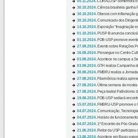
05.11.2024.
CORALUSP comemora os 8
30.10.2024.
Ciência brasileira ganha 
30.10.2024.
Obesos com inflamação ge
30.10.2024.
Comunicado dos Dirigente
14.10.2024.
Exposição “Imaginação em
01.10.2024.
PUSP-B anuncia conclus
01.10.2024.
FOB-USP promove evento O
27.09.2024.
Evento sobre Relações Pe
16.09.2024.
Prossegue no Centro Cultu
03.09.2024.
Acontece no campus a Sem
03.09.2024.
GTH realiza Campanha de D
30.08.2024.
FMBRU realiza a Jornada 
27.08.2024.
Filarmônica realiza apres
27.08.2024.
Última semana da mostra Aq
27.08.2024.
Peça teatral Palíndromo di
19.08.2024.
FOB-USP sediará encontro
15.07.2024.
FMBRU-USP promove o II 
04.07.2024.
Comunicação, Tecnologia
04.07.2024.
Horário de funcionamento
04.07.2024.
1º Encontro de Pós-Gradu
21.06.2024.
Reitor da USP participou 
13.06.2024.
Acontece em Bauru exposi