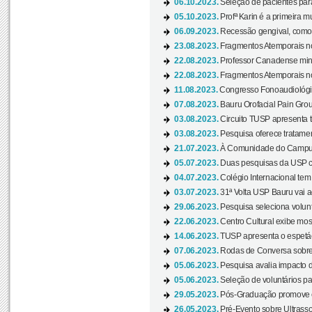
06.10.2023.
Seleção de pacientes para
05.10.2023.
Profª Karin é a primeira m
06.09.2023.
Recessão gengival, como re
23.08.2023.
Fragmentos Atemporais no
22.08.2023.
Professor Canadense minis
22.08.2023.
Fragmentos Atemporais no
11.08.2023.
Congresso Fonoaudiológic
07.08.2023.
Bauru Orofacial Pain Grou
03.08.2023.
Circuito TUSP apresenta t
03.08.2023.
Pesquisa oferece tratamen
21.07.2023.
À Comunidade do Campus
05.07.2023.
Duas pesquisas da USP co
04.07.2023.
Colégio Internacional tem
03.07.2023.
31ª Volta USP Bauru vai a
29.06.2023.
Pesquisa seleciona volunt
22.06.2023.
Centro Cultural exibe mo
14.06.2023.
TUSP apresenta o espetác
07.06.2023.
Rodas de Conversa sobre
05.06.2023.
Pesquisa avalia impacto d
05.06.2023.
Seleção de voluntários pa
29.05.2023.
Pós-Graduação promove ev
26.05.2023.
Pré-Evento sobre Ultrasso