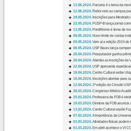
13.06.2024.
Parceria é o tema da mostr
12.06.2024.
Reitor veio ao campus para
29.05.2024.
Inscrições para Mestrado
22.05.2024.
PUSP-B lança jornal come
13.05.2024.
Pontilhismo é tema de most
09.05.2024.
Novo limite de contas ins
09.05.2024.
Vem aí a edição 2024 do 
06.05.2024.
USP Bauru lança campanha
26.04.2024.
Pesquisador ganha prêmio 
26.04.2024.
Abertas as inscrições da 
22.04.2024.
USP apresenta espetáculo
18.04.2024.
Centro Cultural exibe Utop
16.04.2024.
Inscrições abertas para 
12.04.2024.
2ª edição do Circuito USP
28.03.2024.
Congresso Médico Acadêm
25.03.2024.
Professora da FOB é eleita
19.03.2024.
Diretora da FOB anuncia 
13.03.2024.
Centro Cultural expõe Fug
07.03.2024.
A Importância da Universi
01.03.2024.
Atividades físicas podem 
01.03.2024.
Em abril acontece o VI C