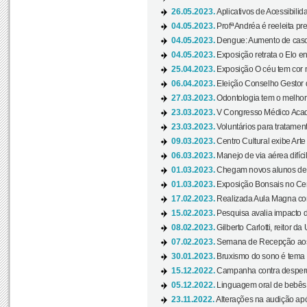
26.05.2023.
Aplicativos de Acessibilida
04.05.2023.
Profª Andréa é reeleita pr
04.05.2023.
Dengue: Aumento de casos
04.05.2023.
Exposição retrata o Elo ent
25.04.2023.
Exposição O céu tem cor 
06.04.2023.
Eleição Conselho Gestor
27.03.2023.
Odontologia tem o melho
23.03.2023.
V Congresso Médico Acad
23.03.2023.
Voluntários para tratamento
09.03.2023.
Centro Cultural exibe Arte
06.03.2023.
Manejo de via aérea difíci
01.03.2023.
Chegam novos alunos de O
01.03.2023.
Exposição Bonsais no Cent
17.02.2023.
Realizada Aula Magna com 
15.02.2023.
Pesquisa avalia impacto d
08.02.2023.
Gilberto Carlotti, reitor d
07.02.2023.
Semana de Recepção aos
30.01.2023.
Bruxismo do sono é tema d
15.12.2022.
Campanha contra desperdí
05.12.2022.
Linguagem oral de bebês 
23.11.2022.
Alterações na audição apó