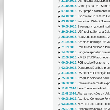
21.10.2016.
USP discute as Múltiplas 
21.10.2016.
Começou na USP Semana C
07.10.2016.
USP propõe tratamento ino
04.10.2016.
Exposição Sín-tese no Cen
03.10.2016.
Workshop Web Of Science
30.09.2016.
Biossegurança com inscriç
29.09.2016.
USP realiza Semana Cultur
25.09.2016.
Realizada com sucesso 26
21.09.2016.
Acontece domingo 26ª Vol
21.09.2016.
Releituras Ecléticas é tem
14.09.2016.
Lançado aplicativo que a
12.09.2016.
XIV EPETUSP acontece n
09.09.2016.
FOB recebe 5 estrelas no r
02.09.2016.
Dangerous Decibels promo
31.08.2016.
USP realiza Expedição Ri
25.08.2016.
Pesquisa seleciona pacie
16.08.2016.
Caravelas é tema de expo
11.08.2016.
Leia Conversa de Médico e 
11.08.2016.
Abertas inscrições da Vol
09.08.2016.
Acontece Congresso Fonoa
03.08.2016.
Novo espaço para lanche 
25.07.2016.
Preparativos para a 26ª V