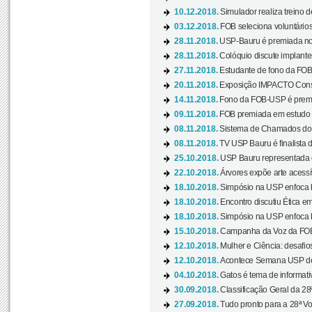
10.12.2018.
Simulador realiza treino d
03.12.2018.
FOB seleciona voluntário
28.11.2018.
USP-Bauru é premiada no 
28.11.2018.
Colóquio discute implantes
27.11.2018.
Estudante de fono da FOB
20.11.2018.
Exposição IMPACTO Consc
14.11.2018.
Fono da FOB-USP é premia
09.11.2018.
FOB premiada em estudo s
08.11.2018.
Sistema de Chamados do c
08.11.2018.
TV USP Bauru é finalista d
25.10.2018.
USP Bauru representada 
22.10.2018.
Árvores expõe arte acessí
18.10.2018.
Simpósio na USP enfoca b
18.10.2018.
Encontro discutiu Ética e
18.10.2018.
Simpósio na USP enfoca b
15.10.2018.
Campanha da Voz da FOB-
12.10.2018.
Mulher e Ciência: desafios
12.10.2018.
Acontece Semana USP de 
04.10.2018.
Gatos é tema de informativo
30.09.2018.
Classificação Geral da 28
27.09.2018.
Tudo pronto para a 28ª Vo