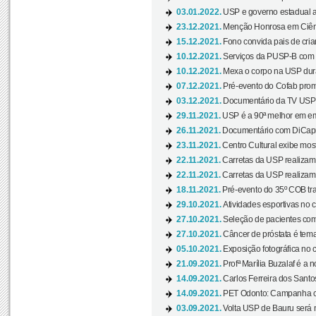
03.01.2022.
USP e governo estadual a
23.12.2021.
Menção Honrosa em Ciênc
15.12.2021.
Fono convida pais de cria
10.12.2021.
Serviços da PUSP-B com in
10.12.2021.
Mexa o corpo na USP duran
07.12.2021.
Pré-evento do Cofab prom
03.12.2021.
Documentário da TV USP 
29.11.2021.
USP é a 90ª melhor em em
26.11.2021.
Documentário com DiCaprio
23.11.2021.
Centro Cultural exibe most
22.11.2021.
Carretas da USP realizam
22.11.2021.
Carretas da USP realizam
18.11.2021.
Pré-evento do 35º COB tra
29.10.2021.
Atividades esportivas no 
27.10.2021.
Seleção de pacientes com
27.10.2021.
Câncer de próstata é tema
05.10.2021.
Exposição fotográfica no
21.09.2021.
Profª Marília Buzalaf é a no
14.09.2021.
Carlos Ferreira dos Santo
14.09.2021.
PET Odonto: Campanha c
03.09.2021.
Volta USP de Bauru será n