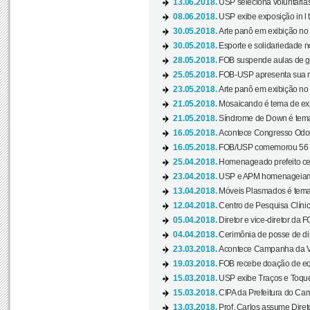
13.06.2018.
USP seleciona voluntárias 
08.06.2018.
USP exibe exposição in l t
30.05.2018.
Arte panô em exibição no C
30.05.2018.
Esporte e solidariedade 
28.05.2018.
FOB suspende aulas de gr
25.05.2018.
FOB-USP apresenta sua no
23.05.2018.
Arte panô em exibição no C
21.05.2018.
Mosaicando é tema de ex
21.05.2018.
Síndrome de Down é tema
16.05.2018.
Acontece Congresso Odont
16.05.2018.
FOB/USP comemorou 56 a
25.04.2018.
Homenageado prefeito ces
23.04.2018.
USP e APM homenageiam D
13.04.2018.
Móveis Plasmados é tema 
12.04.2018.
Centro de Pesquisa Clíni
05.04.2018.
Diretor e vice-diretor da 
04.04.2018.
Cerimônia de posse de dir
23.03.2018.
Acontece Campanha da V
19.03.2018.
FOB recebe doação de eq
15.03.2018.
USP exibe Traços e Toques
15.03.2018.
CIPA da Prefeitura do Camp
13.03.2018.
Prof. Carlos assume Diret