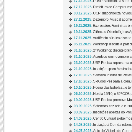
17.12.2025.
PUSP-B comunica sobre de
17.12.2025.
Prefeitura do Campus info
03.12.2025.
UOPI disponibiliza novos 
27.11.2025.
Dezembro Musical acontec
19.11.2025.
Expressões Femininas é te
19.11.2025.
Ciências Odontológicas Ap
17.11.2025.
Audiência pública discute
05.11.2025.
Workshop discute a partic
31.10.2025.
2º Workshop discute branq
31.10.2025.
Acontece em novembro a 
23.10.2025.
USP Recicla representa 
21.10.2025.
Inscrições para Mestrado
17.10.2025.
Semana Interna de Preven
17.10.2025.
SPA dos Pés para a comuni
10.10.2025.
Poeira das Estrelas... é t
06.10.2025.
No dia 15/10, o 39º COB 
19.09.2025.
USP Recicla promove Most
03.09.2025.
Setembro traz arte e cultu
03.09.2025.
Inscrições abertas do Pro
14.08.2025.
Centro Cultural exibe mos
14.08.2025.
Iniciação à Corrida retoma 
24.07.2025.
Auto de Vistoria do Corpo