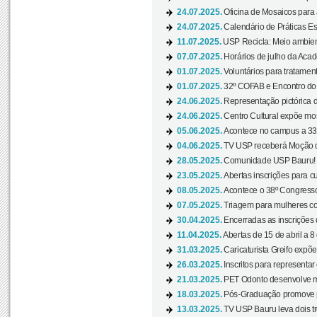
24.07.2025.
Oficina de Mosaicos para 
24.07.2025.
Calendário de Práticas Esp
11.07.2025.
USP Recicla: Meio ambient
07.07.2025.
Horários de julho da Acad
01.07.2025.
Voluntários para tratament
01.07.2025.
32º COFAB e Encontro do
24.06.2025.
Representação pictórica d
24.06.2025.
Centro Cultural expõe most
05.06.2025.
Acontece no campus a 33ª
04.06.2025.
TV USP receberá Moção d
28.05.2025.
Comunidade USP Bauru! Ve
23.05.2025.
Abertas inscrições para 
08.05.2025.
Acontece o 38º Congresso
07.05.2025.
Triagem para mulheres com
30.04.2025.
Encerradas as inscrições 
11.04.2025.
Abertas de 15 de abril a 8
31.03.2025.
Caricaturista Greifo expõ
26.03.2025.
Inscritos para representa
21.03.2025.
PET Odonto desenvolve ma
18.03.2025.
Pós-Graduação promove pal
13.03.2025.
TV USP Bauru leva dois tr