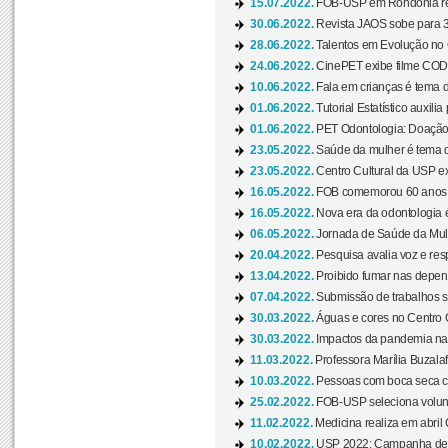
15.07.2022.
FOB-USP em Rondônia rea
30.06.2022.
Revista JAOS sobe para 3
28.06.2022.
Talentos em Evolução no C
24.06.2022.
CinePET exibe filme CODA 
10.06.2022.
Fala em crianças é tema d
01.06.2022.
Tutorial Estatístico auxilia
01.06.2022.
PET Odontologia: Doação
23.05.2022.
Saúde da mulher é tema d
23.05.2022.
Centro Cultural da USP ex
16.05.2022.
FOB comemorou 60 anos c
16.05.2022.
Nova era da odontologia é
06.05.2022.
Jornada de Saúde da Mulhe
20.04.2022.
Pesquisa avalia voz e res
13.04.2022.
Proibido fumar nas depen
07.04.2022.
Submissão de trabalhos s
30.03.2022.
Águas e cores no Centro C
30.03.2022.
Impactos da pandemia na 
11.03.2022.
Professora Marília Buzalaf
10.03.2022.
Pessoas com boca seca co
25.02.2022.
FOB-USP seleciona voluntá
11.02.2022.
Medicina realiza em abril
10.02.2022.
USP 2022: Campanha de 