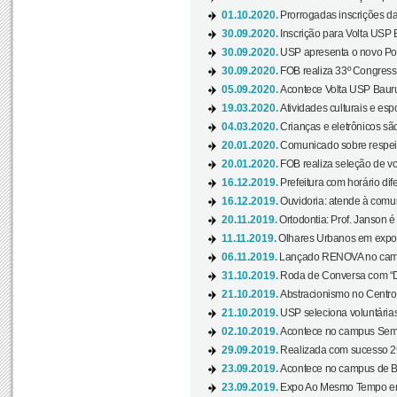
01.10.2020.
Prorrogadas inscrições da
30.09.2020.
Inscrição para Volta USP B
30.09.2020.
USP apresenta o novo Port
30.09.2020.
FOB realiza 33º Congresso
05.09.2020.
Acontece Volta USP Bauru 
19.03.2020.
Atividades culturais e esp
04.03.2020.
Crianças e eletrônicos sã
20.01.2020.
Comunicado sobre respeit
20.01.2020.
FOB realiza seleção de vol
16.12.2019.
Prefeitura com horário dife
16.12.2019.
Ouvidoria: atende à comu
20.11.2019.
Ortodontia: Prof. Janson é
11.11.2019.
Olhares Urbanos em exposi
06.11.2019.
Lançado RENOVA no camp
31.10.2019.
Roda de Conversa com “Di
21.10.2019.
Abstracionismo no Centro 
21.10.2019.
USP seleciona voluntária
02.10.2019.
Acontece no campus Seman
29.09.2019.
Realizada com sucesso 29
23.09.2019.
Acontece no campus de Ba
23.09.2019.
Expo Ao Mesmo Tempo em 