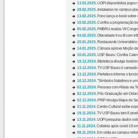
13.03.2025.
UOPI disponibiliza jogos 
28.02.2025.
Instaladas no campus pla
13.02.2025.
Fono lança e-book sobre de
10.02.2025.
Confira a programação d
05.02.2025.
FMBRU realiza VII Congr
04.02.2025.
Obesidade II ou III com i
20.01.2025.
Restaurante Universitário
14.01.2025.
Câmara aprova Moção de 
10.01.2025.
USP Bauru: Confira Calend
19.12.2024.
Biblioteca divulga horári
13.12.2024.
TV USP Bauru é campeã em 
13.12.2024.
Prefeitura informa o funci
10.12.2024.
"Símbolos Natalinos e um N
02.12.2024.
Pessoas com Afasia via Te
02.12.2024.
Pós-Graduação em Odonto
02.12.2024.
PRIP divulga Mapa de Saú
21.11.2024.
Centro Cultural exibe expo
19.11.2024.
TV USP Bauru tem 8 produçõ
13.11.2024.
UOPI pesquisa dados sobre
11.11.2024.
Cefaleia após covid-19 em
08.11.2024.
Em visita ao campus reitor