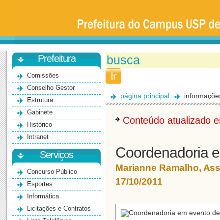
Prefeitura
da
Universidade
de
São
Paulo
-
Bauru
Prefeitura
Comissões
Conselho Gestor
página principal
informaçõe
Estrutura
Gabinete
Conteúdo atualizado
Histórico
Intranet
Coordenadoria e
Serviços
Marianne Ramalho, As
Concurso Público
17/10/2011
Esportes
Informática
Licitações e Contratos