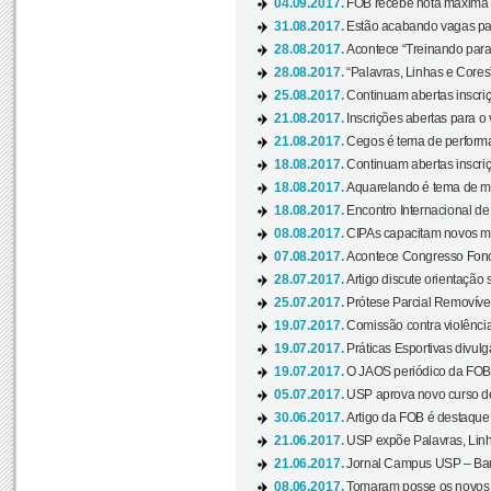
04.09.2017.
FOB recebe nota máxima d
31.08.2017.
Estão acabando vagas par
28.08.2017.
Acontece “Treinando para 
28.08.2017.
“Palavras, Linhas e Cores
25.08.2017.
Continuam abertas inscriç
21.08.2017.
Inscrições abertas para o 
21.08.2017.
Cegos é tema de performa
18.08.2017.
Continuam abertas inscriç
18.08.2017.
Aquarelando é tema de mos
18.08.2017.
Encontro Internacional de 
08.08.2017.
CIPAs capacitam novos m
07.08.2017.
Acontece Congresso Fonoa
28.07.2017.
Artigo discute orientação 
25.07.2017.
Prótese Parcial Removível
19.07.2017.
Comissão contra violênci
19.07.2017.
Práticas Esportivas divulg
19.07.2017.
O JAOS periódico da FOB d
05.07.2017.
USP aprova novo curso de
30.06.2017.
Artigo da FOB é destaque e
21.06.2017.
USP expõe Palavras, Linh
21.06.2017.
Jornal Campus USP – Baur
08.06.2017.
Tomaram posse os novos