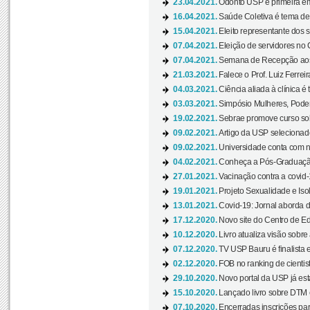
23.04.2021.
Odonto USP é primeira em
16.04.2021.
Saúde Coletiva é tema de
15.04.2021.
Eleito representante dos s
07.04.2021.
Eleição de servidores no 
07.04.2021.
Semana de Recepção aos C
21.03.2021.
Falece o Prof. Luiz Ferreir
04.03.2021.
Ciência aliada à clínica é
03.03.2021.
Simpósio Mulheres, Poder
19.02.2021.
Sebrae promove curso sob
09.02.2021.
Artigo da USP selecionado
09.02.2021.
Universidade conta com nov
04.02.2021.
Conheça a Pós-Graduaçã
27.01.2021.
Vacinação contra a covid-
19.01.2021.
Projeto Sexualidade e Iso
13.01.2021.
Covid-19: Jornal aborda d
17.12.2020.
Novo site do Centro de Ed
10.12.2020.
Livro atualiza visão sobre
07.12.2020.
TV USP Bauru é finalista em
02.12.2020.
FOB no ranking de cientista
29.10.2020.
Novo portal da USP já está
15.10.2020.
Lançado livro sobre DTM e
07.10.2020.
Encerradas inscrições par