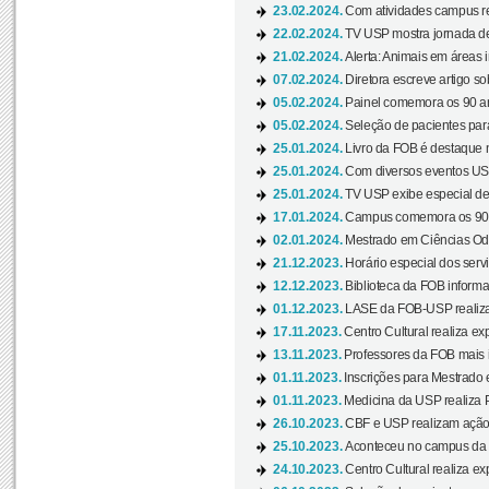
23.02.2024.
Com atividades campus re
22.02.2024.
TV USP mostra jornada de
21.02.2024.
Alerta: Animais em áreas 
07.02.2024.
Diretora escreve artigo s
05.02.2024.
Painel comemora os 90 an
05.02.2024.
Seleção de pacientes para
25.01.2024.
Livro da FOB é destaque 
25.01.2024.
Com diversos eventos US
25.01.2024.
TV USP exibe especial de
17.01.2024.
Campus comemora os 90 
02.01.2024.
Mestrado em Ciências Odo
21.12.2023.
Horário especial dos servi
12.12.2023.
Biblioteca da FOB informa
01.12.2023.
LASE da FOB-USP realiza 
17.11.2023.
Centro Cultural realiza ex
13.11.2023.
Professores da FOB mais i
01.11.2023.
Inscrições para Mestrado 
01.11.2023.
Medicina da USP realiza 
26.10.2023.
CBF e USP realizam ação d
25.10.2023.
Aconteceu no campus da 
24.10.2023.
Centro Cultural realiza e