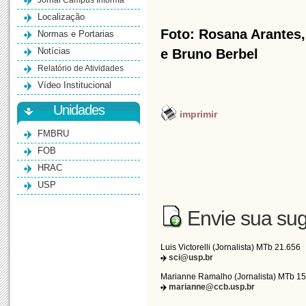
Jornal Campus Informa
Localização
Foto: Rosana Arantes, 
Normas e Portarias
Notícias
e Bruno Berbel
Relatório de Atividades
Vídeo Institucional
Unidades
imprimir
FMBRU
FOB
HRAC
USP
Envie sua sug
Luis Victorelli (Jornalista) MTb 21.656
sci@usp.br
Marianne Ramalho (Jornalista) MTb 1
marianne@ccb.usp.br