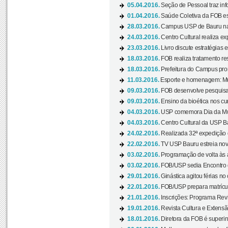
05.04.2016.
Seção de Pessoal traz info
01.04.2016.
Saúde Coletiva da FOB es
28.03.2016.
Campus USP de Bauru na l
24.03.2016.
Centro Cultural realiza ex
23.03.2016.
Livro discute estratégias e
18.03.2016.
FOB realiza tratamento res
18.03.2016.
Prefeitura do Campus pro
11.03.2016.
Esporte e homenagem: Mul
09.03.2016.
FOB desenvolve pesquisa 
09.03.2016.
Ensino da bioética nos cu
04.03.2016.
USP comemora Dia da Mulh
04.03.2016.
Centro Cultural da USP Bau
24.02.2016.
Realizada 32ª expedição
22.02.2016.
TV USP Bauru estreia nov
03.02.2016.
Programação de volta às 
03.02.2016.
FOB/USP sedia Encontro de
29.01.2016.
Ginástica agitou férias no
22.01.2016.
FOB/USP prepara matrícula
21.01.2016.
Inscrições: Programa Rev
19.01.2016.
Revista Cultura e Extensão
18.01.2016.
Diretora da FOB é superi