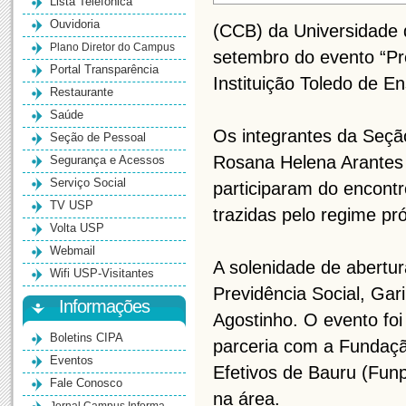
Lista Telefônica
Ouvidoria
(CCB) da Universidade 
Plano Diretor do Campus
setembro do evento “Pre
Portal Transparência
Instituição Toledo de E
Restaurante
Saúde
Os integrantes da Seçã
Seção de Pessoal
Rosana Helena Arantes
Segurança e Acessos
Serviço Social
participaram do encont
TV USP
trazidas pelo regime pr
Volta USP
Webmail
A solenidade de abertu
Wifi USP-Visitantes
Previdência Social, Gari
Informações
Agostinho. O evento foi
Boletins CIPA
parceria com a Fundaçã
Eventos
Efetivos de Bauru (Funp
Fale Conosco
na área.