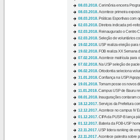
08.03.2018.
Cerimônia encerra Progra
08.03.2018.
Acontece primeira exposiçã
08.03.2018.
Práticas Esportivas com o
02.03.2018.
Diretora indicada pró-reito
02.03.2018.
Reinaugurado o Centro Cu
02.03.2018.
Seleção de voluntários co
19.02.2018.
USP realiza eleição para 
19.02.2018.
FOB realiza XX Semana d
07.02.2018.
Acontece matrícula para o
07.02.2018.
Na USP seleção de pacie
06.02.2018.
Ortodontia seleciona volun
31.01.2018.
Confiança na USP! Agopya
19.01.2018.
Tomam posse os novos dir
11.01.2018.
Campus USP de Bauru reto
08.01.2018.
Inaugurações contaram com
18.12.2017.
Serviços da Prefeitura com
12.12.2017.
Acontece no campus IV En
01.12.2017.
CIPA da PUSP-B lança pág
01.12.2017.
Bateria da FOB-USP homen
22.11.2017.
USP lidera ranking de emp
22.11.2017.
Acontece palestra sobre p