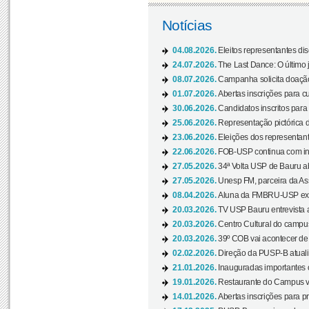
Notícias
04.08.2026.
Eleitos representantes di
24.07.2026.
The Last Dance: O últim
08.07.2026.
Campanha solicita doação 
01.07.2026.
Abertas inscrições para c
30.06.2026.
Candidatos inscritos para 
25.06.2026.
Representação pictórica da
23.06.2026.
Eleições dos representant
22.06.2026.
FOB-USP continua com ins
27.05.2026.
34ª Volta USP de Bauru a
27.05.2026.
Unesp FM, parceira da As
08.04.2026.
Aluna da FMBRU-USP expõe
20.03.2026.
TV USP Bauru entrevista a
20.03.2026.
Centro Cultural do campus
20.03.2026.
39º COB vai acontecer de 
02.02.2026.
Direção da PUSP-B atualiz
21.01.2026.
Inauguradas importantes
19.01.2026.
Restaurante do Campus vol
14.01.2026.
Abertas inscrições para p