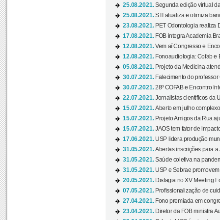
25.08.2021.
Segunda edição virtual da 
25.08.2021.
STI atualiza e otimiza ba
23.08.2021.
PET Odontologia realiza 
17.08.2021.
FOB integra Academia Bras
12.08.2021.
Vem aí Congresso e Encont
12.08.2021.
Fonoaudiologia: Cofab e E
05.08.2021.
Projeto da Medicina atend
30.07.2021.
Falecimento do professor
30.07.2021.
28º COFAB e Encontro Inte
22.07.2021.
Jornalistas científicos d
15.07.2021.
Aberto em julho complexo
15.07.2021.
Projeto Amigos da Rua aj
15.07.2021.
JAOS tem fator de impact
17.06.2021.
USP lidera produção mund
31.05.2021.
Abertas inscrições para a
31.05.2021.
Saúde coletiva na pandemi
31.05.2021.
USP e Sebrae promovem 
20.05.2021.
Disfagia no XV Meeting F
07.05.2021.
Profissionalização de cuid
27.04.2021.
Fono premiada em congress
23.04.2021.
Diretor da FOB ministra A