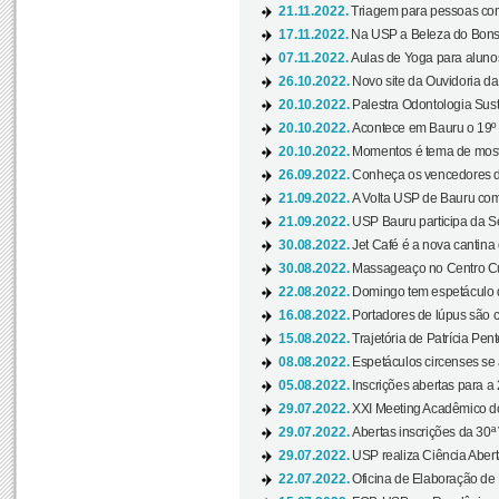
21.11.2022.
Triagem para pessoas com 
17.11.2022.
Na USP a Beleza do Bonsai
07.11.2022.
Aulas de Yoga para aluno
26.10.2022.
Novo site da Ouvidoria d
20.10.2022.
Palestra Odontologia Suste
20.10.2022.
Acontece em Bauru o 19º C
20.10.2022.
Momentos é tema de mostra
26.09.2022.
Conheça os vencedores da
21.09.2022.
A Volta USP de Bauru com
21.09.2022.
USP Bauru participa da S
30.08.2022.
Jet Café é a nova cantina
30.08.2022.
Massageaço no Centro Cul
22.08.2022.
Domingo tem espetáculo d
16.08.2022.
Portadores de lúpus são c
15.08.2022.
Trajetória de Patrícia Pen
08.08.2022.
Espetáculos circenses se
05.08.2022.
Inscrições abertas para a 
29.07.2022.
XXI Meeting Acadêmico do
29.07.2022.
Abertas inscrições da 30ª
29.07.2022.
USP realiza Ciência Abert
22.07.2022.
Oficina de Elaboração de 