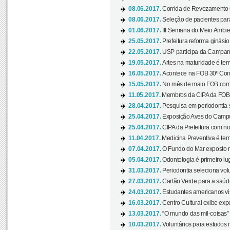
08.06.2017.
Corrida de Revezamento 
08.06.2017.
Seleção de pacientes para
01.06.2017.
III Semana do Meio Ambie
25.05.2017.
Prefeitura reforma ginási
22.05.2017.
USP participa da Campanh
19.05.2017.
Artes na maturidade é tem
16.05.2017.
Acontece na FOB 30º Cong
15.05.2017.
No mês de maio FOB com
11.05.2017.
Membros da CIPA da FOB
28.04.2017.
Pesquisa em periodontia s
25.04.2017.
Exposição Aves do Campu
25.04.2017.
CIPA da Prefeitura com no
11.04.2017.
Medicina Preventiva é tem
07.04.2017.
O Fundo do Mar exposto no
05.04.2017.
Odontologia é primeiro lu
31.03.2017.
Periodontia seleciona volu
27.03.2017.
Cartão Verde para a saúd
24.03.2017.
Estudantes americanos vis
16.03.2017.
Centro Cultural exibe exp
13.03.2017.
“O mundo das mil-coisas” 
10.03.2017.
Voluntários para estudos n