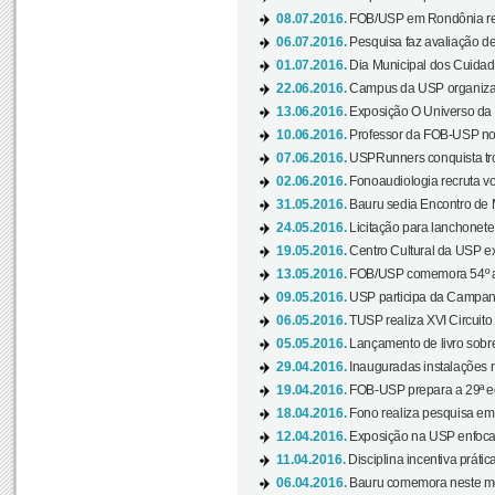
08.07.2016.
FOB/USP em Rondônia real
06.07.2016.
Pesquisa faz avaliação de
01.07.2016.
Dia Municipal dos Cuidado
22.06.2016.
Campus da USP organiza "
13.06.2016.
Exposição O Universo da C
10.06.2016.
Professor da FOB-USP no
07.06.2016.
USPRunners conquista tro
02.06.2016.
Fonoaudiologia recruta vo
31.05.2016.
Bauru sedia Encontro de M
24.05.2016.
Licitação para lanchonet
19.05.2016.
Centro Cultural da USP ex
13.05.2016.
FOB/USP comemora 54º an
09.05.2016.
USP participa da Campanh
06.05.2016.
TUSP realiza XVI Circuito
05.05.2016.
Lançamento de livro sobr
29.04.2016.
Inauguradas instalações 
19.04.2016.
FOB-USP prepara a 29ª e
18.04.2016.
Fono realiza pesquisa em m
12.04.2016.
Exposição na USP enfoca u
11.04.2016.
Disciplina incentiva prática
06.04.2016.
Bauru comemora neste mês