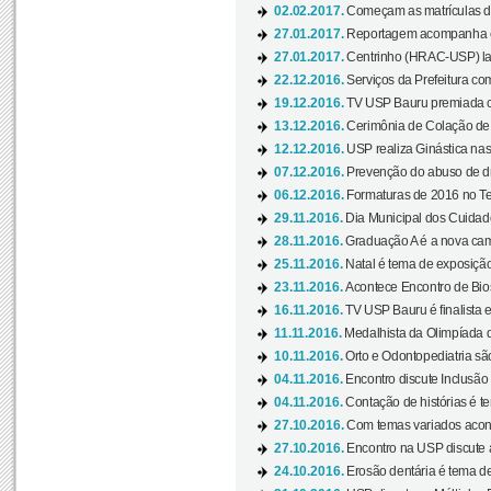
02.02.2017.
Começam as matrículas 
27.01.2017.
Reportagem acompanha e
27.01.2017.
Centrinho (HRAC-USP) lanç
22.12.2016.
Serviços da Prefeitura com
19.12.2016.
TV USP Bauru premiada c
13.12.2016.
Cerimônia de Colação de
12.12.2016.
USP realiza Ginástica nas
07.12.2016.
Prevenção do abuso de dr
06.12.2016.
Formaturas de 2016 no Te
29.11.2016.
Dia Municipal dos Cuidado
28.11.2016.
Graduação A é a nova cam
25.11.2016.
Natal é tema de exposição 
23.11.2016.
Acontece Encontro de Bios
16.11.2016.
TV USP Bauru é finalista em
11.11.2016.
Medalhista da Olimpíada 
10.11.2016.
Orto e Odontopediatria sã
04.11.2016.
Encontro discute Inclusão
04.11.2016.
Contação de histórias é te
27.10.2016.
Com temas variados acont
27.10.2016.
Encontro na USP discute 
24.10.2016.
Erosão dentária é tema de