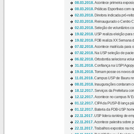
08.03.2018.
Acontece primeira exposiçã
08.03.2018.
Práticas Esportivas com o
02.03.2018.
Diretora indicada pró-reito
02.03.2018.
Reinaugurado o Centro Cu
02.03.2018.
Seleção de voluntários co
19.02.2018.
USP realiza eleição para 
19.02.2018.
FOB realiza XX Semana d
07.02.2018.
Acontece matrícula para o
07.02.2018.
Na USP seleção de pacie
06.02.2018.
Ortodontia seleciona volun
31.01.2018.
Confiança na USP! Agopya
19.01.2018.
Tomam posse os novos dir
11.01.2018.
Campus USP de Bauru reto
08.01.2018.
Inaugurações contaram com
18.12.2017.
Serviços da Prefeitura com
12.12.2017.
Acontece no campus IV En
01.12.2017.
CIPA da PUSP-B lança pág
01.12.2017.
Bateria da FOB-USP homen
22.11.2017.
USP lidera ranking de emp
22.11.2017.
Acontece palestra sobre p
22.11.2017.
Trabalhos expostos na mos