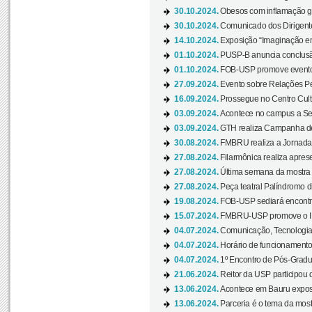
30.10.2024.
Obesos com inflamação ge
30.10.2024.
Comunicado dos Dirigente
14.10.2024.
Exposição “Imaginação em
01.10.2024.
PUSP-B anuncia conclus
01.10.2024.
FOB-USP promove evento O
27.09.2024.
Evento sobre Relações Pe
16.09.2024.
Prossegue no Centro Cultu
03.09.2024.
Acontece no campus a Sem
03.09.2024.
GTH realiza Campanha de D
30.08.2024.
FMBRU realiza a Jornada 
27.08.2024.
Filarmônica realiza apres
27.08.2024.
Última semana da mostra Aq
27.08.2024.
Peça teatral Palíndromo di
19.08.2024.
FOB-USP sediará encontro
15.07.2024.
FMBRU-USP promove o II 
04.07.2024.
Comunicação, Tecnologia
04.07.2024.
Horário de funcionamento
04.07.2024.
1º Encontro de Pós-Gradu
21.06.2024.
Reitor da USP participou 
13.06.2024.
Acontece em Bauru exposi
13.06.2024.
Parceria é o tema da mostr