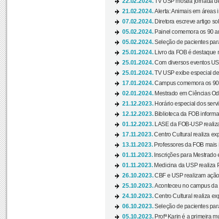
22.02.2024.
TV USP mostra jornada de
21.02.2024.
Alerta: Animais em áreas 
07.02.2024.
Diretora escreve artigo s
05.02.2024.
Painel comemora os 90 an
05.02.2024.
Seleção de pacientes para
25.01.2024.
Livro da FOB é destaque 
25.01.2024.
Com diversos eventos US
25.01.2024.
TV USP exibe especial de
17.01.2024.
Campus comemora os 90 
02.01.2024.
Mestrado em Ciências Odo
21.12.2023.
Horário especial dos servi
12.12.2023.
Biblioteca da FOB informa
01.12.2023.
LASE da FOB-USP realiza 
17.11.2023.
Centro Cultural realiza ex
13.11.2023.
Professores da FOB mais i
01.11.2023.
Inscrições para Mestrado 
01.11.2023.
Medicina da USP realiza 
26.10.2023.
CBF e USP realizam ação d
25.10.2023.
Aconteceu no campus da 
24.10.2023.
Centro Cultural realiza e
06.10.2023.
Seleção de pacientes para
05.10.2023.
Profª Karin é a primeira m