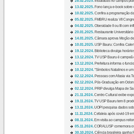
28.02.2025.
Instaladas no campus pla
13.02.2025.
Fono lança e-book sobre de
10.02.2025.
Confira a programação d
05.02.2025.
FMBRU realiza VII Congr
04.02.2025.
Obesidade II ou III com i
20.01.2025.
Restaurante Universitário
14.01.2025.
Câmara aprova Moção de 
10.01.2025.
USP Bauru: Confira Calend
19.12.2024.
Biblioteca divulga horári
13.12.2024.
TV USP Bauru é campeã em 
13.12.2024.
Prefeitura informa o funci
10.12.2024.
"Símbolos Natalinos e um N
02.12.2024.
Pessoas com Afasia via Te
02.12.2024.
Pós-Graduação em Odonto
02.12.2024.
PRIP divulga Mapa de Saú
21.11.2024.
Centro Cultural exibe expo
19.11.2024.
TV USP Bauru tem 8 produçõ
13.11.2024.
UOPI pesquisa dados sobre
11.11.2024.
Cefaleia após covid-19 em
08.11.2024.
Em visita ao campus reitor
05.11.2024.
CORALUSP comemora os 8
30.10.2024.
Ciência brasileira ganha 