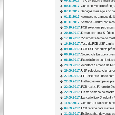
09.11.2017.
TV USP Bauru é finalista em
09.11.2017.
Curso de Medicina é segun
07.11.2017.
Serviços mais ágeis no c
01.11.2017.
Acontece no campus da US
01.11.2017.
Semana Cultural conta co
25.10.2017.
FOB seleciona pacientes p
20.10.2017.
Desvendando a Saúde com
17.10.2017.
“Volumes” é tema de mostr
16.10.2017.
Tese da FOB-USP ganha 
09.10.2017.
FOB-USP conquista prêmio
06.10.2017.
Sociedade Europeia premi
06.10.2017.
Exposição de camisetas d
29.09.2017.
Acontece Semana da Músi
29.09.2017.
USP seleciona voluntários
27.09.2017.
PET discute cuidado com p
22.09.2017.
Instituições europeias pre
22.09.2017.
FOB realiza Fórum de Dis
22.09.2017.
Última semana da mostra “
15.09.2017.
Lançado livro Ortodontia 
11.09.2017.
Centro Cultural exibe a ex
04.09.2017.
FOB recebe nota máxima d
31.08.2017.
Estão acabando vagas par