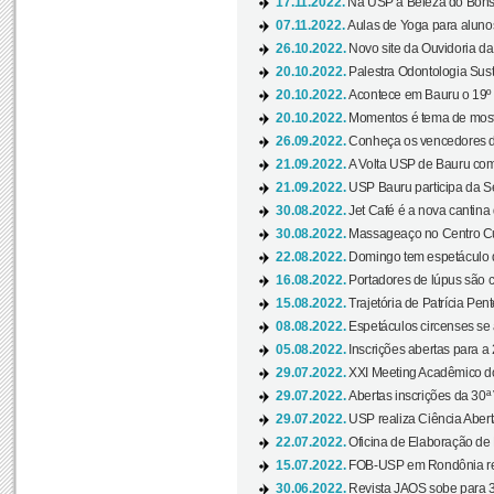
17.11.2022.
Na USP a Beleza do Bonsai
07.11.2022.
Aulas de Yoga para aluno
26.10.2022.
Novo site da Ouvidoria d
20.10.2022.
Palestra Odontologia Suste
20.10.2022.
Acontece em Bauru o 19º C
20.10.2022.
Momentos é tema de mostra
26.09.2022.
Conheça os vencedores da
21.09.2022.
A Volta USP de Bauru com
21.09.2022.
USP Bauru participa da S
30.08.2022.
Jet Café é a nova cantina
30.08.2022.
Massageaço no Centro Cul
22.08.2022.
Domingo tem espetáculo d
16.08.2022.
Portadores de lúpus são c
15.08.2022.
Trajetória de Patrícia Pen
08.08.2022.
Espetáculos circenses se
05.08.2022.
Inscrições abertas para a 
29.07.2022.
XXI Meeting Acadêmico do
29.07.2022.
Abertas inscrições da 30ª
29.07.2022.
USP realiza Ciência Abert
22.07.2022.
Oficina de Elaboração de 
15.07.2022.
FOB-USP em Rondônia rea
30.06.2022.
Revista JAOS sobe para 3