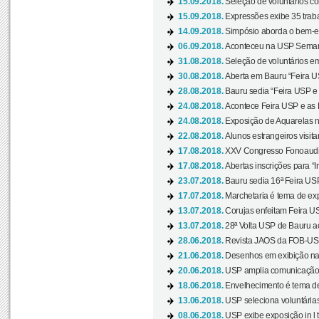
15.09.2018.
Seleção de voluntários co
15.09.2018.
Expressões exibe 35 traba
14.09.2018.
Simpósio aborda o bem-es
06.09.2018.
Aconteceu na USP Semana 
31.08.2018.
Seleção de voluntários em
30.08.2018.
Aberta em Bauru “Feira US
28.08.2018.
Bauru sedia “Feira USP e as
24.08.2018.
Acontece Feira USP e as Pr
24.08.2018.
Exposição de Aquarelas na
22.08.2018.
Alunos estrangeiros visit
17.08.2018.
XXV Congresso Fonoaudio
17.08.2018.
Abertas inscrições para “In
23.07.2018.
Bauru sedia 16ª Feira USP 
17.07.2018.
Marchetaria é tema de ex
13.07.2018.
Corujas enfeitam Feira USP
13.07.2018.
28ª Volta USP de Bauru a
28.06.2018.
Revista JAOS da FOB-USP
21.06.2018.
Desenhos em exibição na 
20.06.2018.
USP amplia comunicação 
18.06.2018.
Envelhecimento é tema de
13.06.2018.
USP seleciona voluntárias 
08.06.2018.
USP exibe exposição in l t