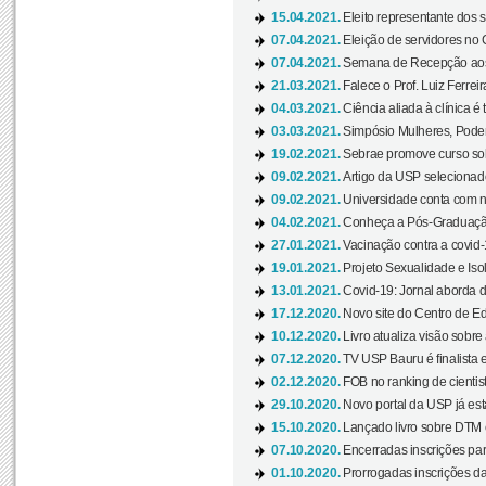
15.04.2021.
Eleito representante dos s
07.04.2021.
Eleição de servidores no 
07.04.2021.
Semana de Recepção aos C
21.03.2021.
Falece o Prof. Luiz Ferreir
04.03.2021.
Ciência aliada à clínica é
03.03.2021.
Simpósio Mulheres, Poder
19.02.2021.
Sebrae promove curso sob
09.02.2021.
Artigo da USP selecionado
09.02.2021.
Universidade conta com nov
04.02.2021.
Conheça a Pós-Graduaçã
27.01.2021.
Vacinação contra a covid-
19.01.2021.
Projeto Sexualidade e Iso
13.01.2021.
Covid-19: Jornal aborda d
17.12.2020.
Novo site do Centro de Ed
10.12.2020.
Livro atualiza visão sobre
07.12.2020.
TV USP Bauru é finalista em
02.12.2020.
FOB no ranking de cientista
29.10.2020.
Novo portal da USP já está
15.10.2020.
Lançado livro sobre DTM e
07.10.2020.
Encerradas inscrições par
01.10.2020.
Prorrogadas inscrições da