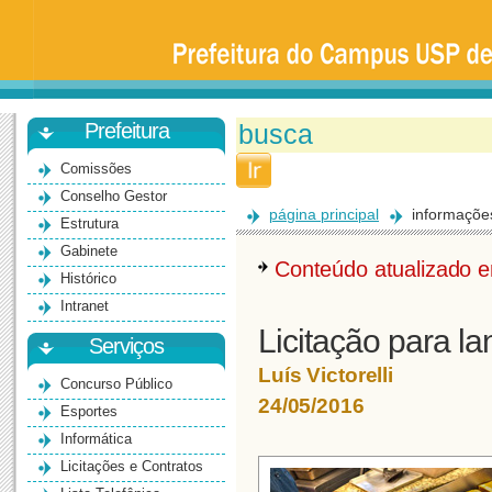
Prefeitura
da
Universidade
de
São
Paulo
-
Bauru
Prefeitura
Comissões
Conselho Gestor
página principal
informaçõe
Estrutura
Gabinete
Conteúdo atualizado
Histórico
Intranet
Licitação para 
Serviços
Luís Victorelli
Concurso Público
24/05/2016
Esportes
Informática
Licitações e Contratos