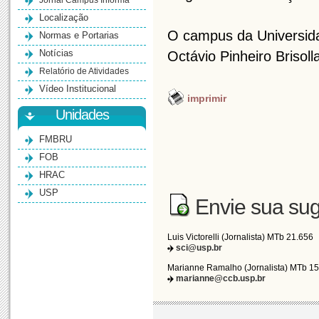
Jornal Campus Informa
Localização
O campus da Universid
Normas e Portarias
Notícias
Octávio Pinheiro Brisolla
Relatório de Atividades
Vídeo Institucional
imprimir
Unidades
FMBRU
FOB
HRAC
USP
Envie sua sug
Luis Victorelli (Jornalista) MTb 21.656
sci@usp.br
Marianne Ramalho (Jornalista) MTb 1
marianne@ccb.usp.br