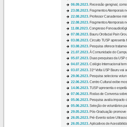
06.09.2023.
Recessão gengival, como re
23.08.2023.
Fragmentos Atemporais no
22.08.2023.
Professor Canadense minis
22.08.2023.
Fragmentos Atemporais no
11.08.2023.
Congresso Fonoaudiológic
07.08.2023.
Bauru Orofacial Pain Grou
03.08.2023.
Circuito TUSP apresenta t
03.08.2023.
Pesquisa oferece tratamen
21.07.2023.
À Comunidade do Campus
05.07.2023.
Duas pesquisas da USP co
04.07.2023.
Colégio Internacional tem
03.07.2023.
31ª Volta USP Bauru vai a
29.06.2023.
Pesquisa seleciona volunt
22.06.2023.
Centro Cultural exibe mo
14.06.2023.
TUSP apresenta o espetác
07.06.2023.
Rodas de Conversa sobre
05.06.2023.
Pesquisa avalia impacto d
05.06.2023.
Seleção de voluntários pa
29.05.2023.
Pós-Graduação promove ev
26.05.2023.
Pré-Evento sobre Ultrasso
26.05.2023.
Aplicativos de Acessibilida