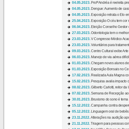
04.05.2023.
Profª Andréa é reeleita pr
04.05.2023.
Dengue: Aumento de casos
04.05.2023.
Exposição retrata o Elo ent
25.04.2023.
Exposição O céu tem cor 
06.04.2023.
Eleição Conselho Gestor
27.03.2023.
Odontologia tem o melho
23.03.2023.
V Congresso Médico Acad
23.03.2023.
Voluntários para tratamento
09.03.2023.
Centro Cultural exibe Arte
06.03.2023.
Manejo de via aérea difíci
01.03.2023.
Chegam novos alunos de O
01.03.2023.
Exposição Bonsais no Cent
17.02.2023.
Realizada Aula Magna com 
15.02.2023.
Pesquisa avalia impacto d
08.02.2023.
Gilberto Carlotti, reitor d
07.02.2023.
Semana de Recepção aos
30.01.2023.
Bruxismo do sono é tema d
15.12.2022.
Campanha contra desperdí
05.12.2022.
Linguagem oral de bebês 
23.11.2022.
Alterações na audição apó
21.11.2022.
Triagem para pessoas com 