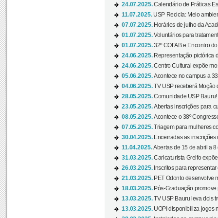
24.07.2025.
Calendário de Práticas Esp
11.07.2025.
USP Recicla: Meio ambient
07.07.2025.
Horários de julho da Acad
01.07.2025.
Voluntários para tratament
01.07.2025.
32º COFAB e Encontro do
24.06.2025.
Representação pictórica d
24.06.2025.
Centro Cultural expõe most
05.06.2025.
Acontece no campus a 33ª
04.06.2025.
TV USP receberá Moção d
28.05.2025.
Comunidade USP Bauru! Ve
23.05.2025.
Abertas inscrições para 
08.05.2025.
Acontece o 38º Congresso
07.05.2025.
Triagem para mulheres com
30.04.2025.
Encerradas as inscrições 
11.04.2025.
Abertas de 15 de abril a 8
31.03.2025.
Caricaturista Greifo expõ
26.03.2025.
Inscritos para representa
21.03.2025.
PET Odonto desenvolve ma
18.03.2025.
Pós-Graduação promove pal
13.03.2025.
TV USP Bauru leva dois tr
13.03.2025.
UOPI disponibiliza jogos 