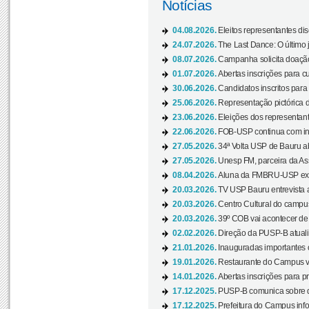
Notícias
04.08.2026.
Eleitos representantes di
24.07.2026.
The Last Dance: O últim
08.07.2026.
Campanha solicita doação 
01.07.2026.
Abertas inscrições para c
30.06.2026.
Candidatos inscritos para 
25.06.2026.
Representação pictórica da
23.06.2026.
Eleições dos representant
22.06.2026.
FOB-USP continua com ins
27.05.2026.
34ª Volta USP de Bauru a
27.05.2026.
Unesp FM, parceira da As
08.04.2026.
Aluna da FMBRU-USP expõe
20.03.2026.
TV USP Bauru entrevista a
20.03.2026.
Centro Cultural do campus
20.03.2026.
39º COB vai acontecer de 
02.02.2026.
Direção da PUSP-B atualiz
21.01.2026.
Inauguradas importantes
19.01.2026.
Restaurante do Campus vol
14.01.2026.
Abertas inscrições para p
17.12.2025.
PUSP-B comunica sobre de
17.12.2025.
Prefeitura do Campus info