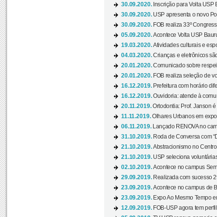
30.09.2020.
Inscrição para Volta USP B
30.09.2020.
USP apresenta o novo Port
30.09.2020.
FOB realiza 33º Congresso
05.09.2020.
Acontece Volta USP Bauru 
19.03.2020.
Atividades culturais e esp
04.03.2020.
Crianças e eletrônicos sã
20.01.2020.
Comunicado sobre respeit
20.01.2020.
FOB realiza seleção de vol
16.12.2019.
Prefeitura com horário dife
16.12.2019.
Ouvidoria: atende à comu
20.11.2019.
Ortodontia: Prof. Janson é
11.11.2019.
Olhares Urbanos em exposi
06.11.2019.
Lançado RENOVA no camp
31.10.2019.
Roda de Conversa com “Di
21.10.2019.
Abstracionismo no Centro 
21.10.2019.
USP seleciona voluntária
02.10.2019.
Acontece no campus Seman
29.09.2019.
Realizada com sucesso 29
23.09.2019.
Acontece no campus de Ba
23.09.2019.
Expo Ao Mesmo Tempo em 
12.09.2019.
FOB-USP agora tem perfil 