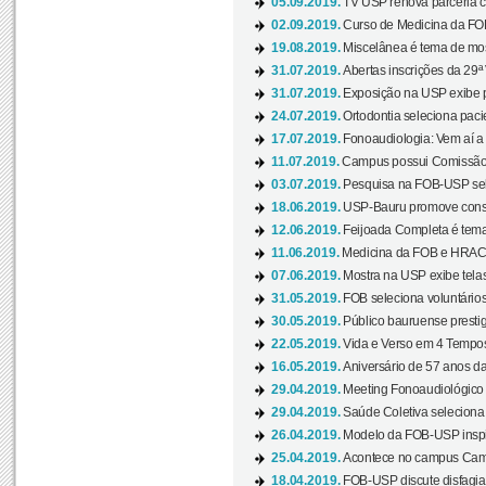
05.09.2019.
TV USP renova parceria c
02.09.2019.
Curso de Medicina da FOB
19.08.2019.
Miscelânea é tema de mos
31.07.2019.
Abertas inscrições da 29ª
31.07.2019.
Exposição na USP exibe pa
24.07.2019.
Ortodontia seleciona pacie
17.07.2019.
Fonoaudiologia: Vem aí a 
11.07.2019.
Campus possui Comissão 
03.07.2019.
Pesquisa na FOB-USP sele
18.06.2019.
USP-Bauru promove consci
12.06.2019.
Feijoada Completa é tema
11.06.2019.
Medicina da FOB e HRAC 
07.06.2019.
Mostra na USP exibe telas 
31.05.2019.
FOB seleciona voluntário
30.05.2019.
Público bauruense prestig
22.05.2019.
Vida e Verso em 4 Tempos
16.05.2019.
Aniversário de 57 anos d
29.04.2019.
Meeting Fonoaudiológico d
29.04.2019.
Saúde Coletiva seleciona 
26.04.2019.
Modelo da FOB-USP inspir
25.04.2019.
Acontece no campus Cam
18.04.2019.
FOB-USP discute disfagia 