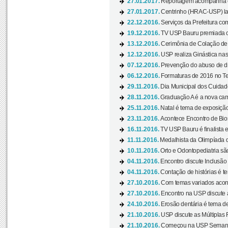
27.01.2017.
Reportagem acompanha e
27.01.2017.
Centrinho (HRAC-USP) lanç
22.12.2016.
Serviços da Prefeitura com
19.12.2016.
TV USP Bauru premiada c
13.12.2016.
Cerimônia de Colação de
12.12.2016.
USP realiza Ginástica nas
07.12.2016.
Prevenção do abuso de dr
06.12.2016.
Formaturas de 2016 no Te
29.11.2016.
Dia Municipal dos Cuidado
28.11.2016.
Graduação A é a nova cam
25.11.2016.
Natal é tema de exposição 
23.11.2016.
Acontece Encontro de Bios
16.11.2016.
TV USP Bauru é finalista em
11.11.2016.
Medalhista da Olimpíada 
10.11.2016.
Orto e Odontopediatria sã
04.11.2016.
Encontro discute Inclusão
04.11.2016.
Contação de histórias é te
27.10.2016.
Com temas variados acont
27.10.2016.
Encontro na USP discute 
24.10.2016.
Erosão dentária é tema de
21.10.2016.
USP discute as Múltiplas 
21.10.2016.
Começou na USP Semana C