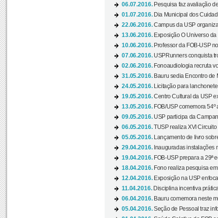
06.07.2016.
Pesquisa faz avaliação de
01.07.2016.
Dia Municipal dos Cuidado
22.06.2016.
Campus da USP organiza "
13.06.2016.
Exposição O Universo da C
10.06.2016.
Professor da FOB-USP no
07.06.2016.
USPRunners conquista tro
02.06.2016.
Fonoaudiologia recruta vo
31.05.2016.
Bauru sedia Encontro de M
24.05.2016.
Licitação para lanchonet
19.05.2016.
Centro Cultural da USP ex
13.05.2016.
FOB/USP comemora 54º an
09.05.2016.
USP participa da Campanh
06.05.2016.
TUSP realiza XVI Circuito
05.05.2016.
Lançamento de livro sobr
29.04.2016.
Inauguradas instalações 
19.04.2016.
FOB-USP prepara a 29ª e
18.04.2016.
Fono realiza pesquisa em m
12.04.2016.
Exposição na USP enfoca u
11.04.2016.
Disciplina incentiva prática
06.04.2016.
Bauru comemora neste mês
05.04.2016.
Seção de Pessoal traz info