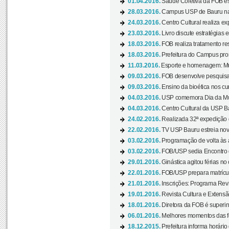
01.04.2016.
Saúde Coletiva da FOB es
28.03.2016.
Campus USP de Bauru na l
24.03.2016.
Centro Cultural realiza ex
23.03.2016.
Livro discute estratégias e
18.03.2016.
FOB realiza tratamento res
18.03.2016.
Prefeitura do Campus pro
11.03.2016.
Esporte e homenagem: Mul
09.03.2016.
FOB desenvolve pesquisa 
09.03.2016.
Ensino da bioética nos cu
04.03.2016.
USP comemora Dia da Mulh
04.03.2016.
Centro Cultural da USP Bau
24.02.2016.
Realizada 32ª expedição
22.02.2016.
TV USP Bauru estreia nov
03.02.2016.
Programação de volta às 
03.02.2016.
FOB/USP sedia Encontro de
29.01.2016.
Ginástica agitou férias no
22.01.2016.
FOB/USP prepara matrícula
21.01.2016.
Inscrições: Programa Rev
19.01.2016.
Revista Cultura e Extensão
18.01.2016.
Diretora da FOB é superi
06.01.2016.
Melhores momentos das f
18.12.2015.
Prefeitura informa horário 