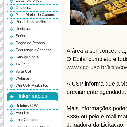
Lista Telefônica
Ouvidoria
Plano Diretor do Campus
Portal Transparência
Restaurante
Saúde
Seção de Pessoal
A área a ser concedida,
Segurança e Acessos
Serviço Social
O Edital completo e tod
TV USP
www.ccb.usp.br/licitaco
Volta USP
Webmail
A USP informa que a vis
Wifi USP-Visitantes
previamente agendada.
Informações
Boletins CIPA
Mais informações podem
Eventos
8386 ou pelo e-mail ma
Fale Conosco
Julgadora da Licitação.