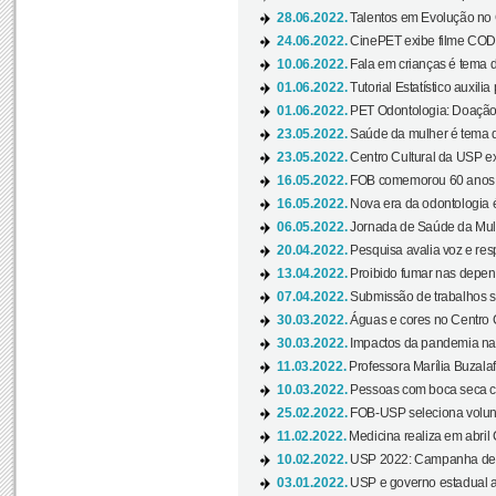
28.06.2022.
Talentos em Evolução no C
24.06.2022.
CinePET exibe filme CODA 
10.06.2022.
Fala em crianças é tema d
01.06.2022.
Tutorial Estatístico auxilia
01.06.2022.
PET Odontologia: Doação
23.05.2022.
Saúde da mulher é tema d
23.05.2022.
Centro Cultural da USP ex
16.05.2022.
FOB comemorou 60 anos c
16.05.2022.
Nova era da odontologia é
06.05.2022.
Jornada de Saúde da Mulhe
20.04.2022.
Pesquisa avalia voz e res
13.04.2022.
Proibido fumar nas depen
07.04.2022.
Submissão de trabalhos s
30.03.2022.
Águas e cores no Centro C
30.03.2022.
Impactos da pandemia na 
11.03.2022.
Professora Marília Buzalaf
10.03.2022.
Pessoas com boca seca co
25.02.2022.
FOB-USP seleciona voluntá
11.02.2022.
Medicina realiza em abril
10.02.2022.
USP 2022: Campanha de 
03.01.2022.
USP e governo estadual a