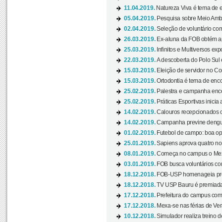
11.04.2019.
Natureza Viva é tema de 
05.04.2019.
Pesquisa sobre Meio Ambi
02.04.2019.
Seleção de voluntário com
26.03.2019.
Ex-aluna da FOB obtém a
25.03.2019.
Infinitos e Multiversos ex
22.03.2019.
A descoberta do Polo Sul
15.03.2019.
Eleição de servidor no Co
15.03.2019.
Ortodontia é tema de encon
25.02.2019.
Palestra e campanha ence
25.02.2019.
Práticas Esportivas inicia 
14.02.2019.
Calouros recepcionados 
14.02.2019.
Campanha previne dengue
01.02.2019.
Futebol de campo: boa opçã
25.01.2019.
Sapiens aprova quatro no v
08.01.2019.
Começa no campus o Mexa
03.01.2019.
FOB busca voluntários com
18.12.2018.
FOB-USP homenageia prof
18.12.2018.
TV USP Bauru é premiada 
17.12.2018.
Prefeitura do campus com h
17.12.2018.
Mexa-se nas férias de Ver
10.12.2018.
Simulador realiza treino d