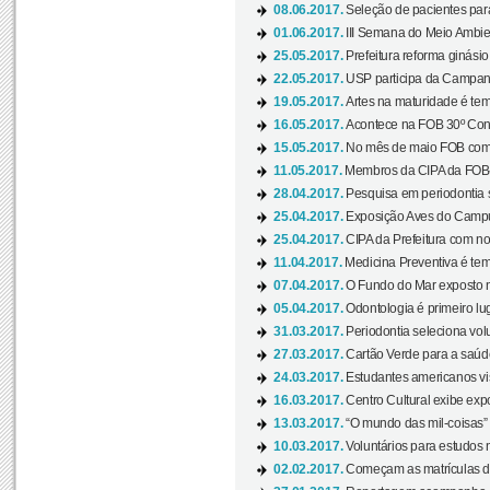
08.06.2017.
Seleção de pacientes para
01.06.2017.
III Semana do Meio Ambie
25.05.2017.
Prefeitura reforma ginási
22.05.2017.
USP participa da Campanh
19.05.2017.
Artes na maturidade é tem
16.05.2017.
Acontece na FOB 30º Cong
15.05.2017.
No mês de maio FOB com
11.05.2017.
Membros da CIPA da FOB
28.04.2017.
Pesquisa em periodontia s
25.04.2017.
Exposição Aves do Campu
25.04.2017.
CIPA da Prefeitura com no
11.04.2017.
Medicina Preventiva é tem
07.04.2017.
O Fundo do Mar exposto no
05.04.2017.
Odontologia é primeiro lu
31.03.2017.
Periodontia seleciona volu
27.03.2017.
Cartão Verde para a saúd
24.03.2017.
Estudantes americanos vis
16.03.2017.
Centro Cultural exibe exp
13.03.2017.
“O mundo das mil-coisas” 
10.03.2017.
Voluntários para estudos n
02.02.2017.
Começam as matrículas 