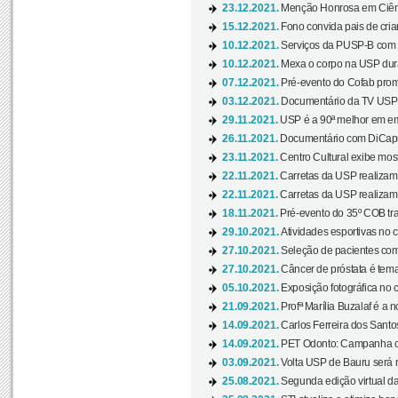
23.12.2021.
Menção Honrosa em Ciênc
15.12.2021.
Fono convida pais de cria
10.12.2021.
Serviços da PUSP-B com in
10.12.2021.
Mexa o corpo na USP duran
07.12.2021.
Pré-evento do Cofab prom
03.12.2021.
Documentário da TV USP 
29.11.2021.
USP é a 90ª melhor em em
26.11.2021.
Documentário com DiCaprio
23.11.2021.
Centro Cultural exibe most
22.11.2021.
Carretas da USP realizam
22.11.2021.
Carretas da USP realizam
18.11.2021.
Pré-evento do 35º COB tra
29.10.2021.
Atividades esportivas no 
27.10.2021.
Seleção de pacientes com
27.10.2021.
Câncer de próstata é tema
05.10.2021.
Exposição fotográfica no
21.09.2021.
Profª Marília Buzalaf é a no
14.09.2021.
Carlos Ferreira dos Santo
14.09.2021.
PET Odonto: Campanha c
03.09.2021.
Volta USP de Bauru será n
25.08.2021.
Segunda edição virtual da 