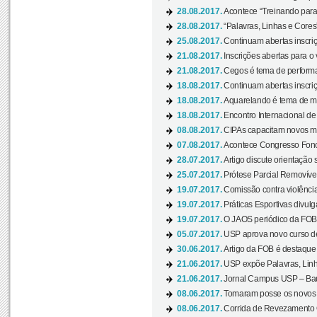
28.08.2017.
Acontece “Treinando para 
28.08.2017.
“Palavras, Linhas e Cores
25.08.2017.
Continuam abertas inscriç
21.08.2017.
Inscrições abertas para o 
21.08.2017.
Cegos é tema de performa
18.08.2017.
Continuam abertas inscriç
18.08.2017.
Aquarelando é tema de mos
18.08.2017.
Encontro Internacional de 
08.08.2017.
CIPAs capacitam novos m
07.08.2017.
Acontece Congresso Fonoa
28.07.2017.
Artigo discute orientação 
25.07.2017.
Prótese Parcial Removível
19.07.2017.
Comissão contra violênci
19.07.2017.
Práticas Esportivas divulg
19.07.2017.
O JAOS periódico da FOB d
05.07.2017.
USP aprova novo curso de
30.06.2017.
Artigo da FOB é destaque e
21.06.2017.
USP expõe Palavras, Linh
21.06.2017.
Jornal Campus USP – Baur
08.06.2017.
Tomaram posse os novos
08.06.2017.
Corrida de Revezamento 