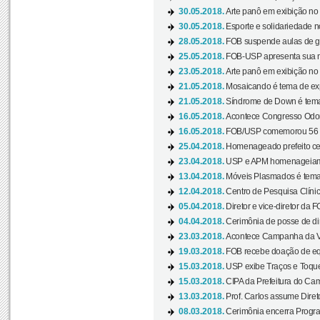
30.05.2018.
Arte panô em exibição no C
30.05.2018.
Esporte e solidariedade 
28.05.2018.
FOB suspende aulas de gr
25.05.2018.
FOB-USP apresenta sua no
23.05.2018.
Arte panô em exibição no C
21.05.2018.
Mosaicando é tema de ex
21.05.2018.
Síndrome de Down é tema
16.05.2018.
Acontece Congresso Odont
16.05.2018.
FOB/USP comemorou 56 a
25.04.2018.
Homenageado prefeito ces
23.04.2018.
USP e APM homenageiam D
13.04.2018.
Móveis Plasmados é tema 
12.04.2018.
Centro de Pesquisa Clíni
05.04.2018.
Diretor e vice-diretor da 
04.04.2018.
Cerimônia de posse de dir
23.03.2018.
Acontece Campanha da V
19.03.2018.
FOB recebe doação de eq
15.03.2018.
USP exibe Traços e Toques
15.03.2018.
CIPA da Prefeitura do Camp
13.03.2018.
Prof. Carlos assume Diret
08.03.2018.
Cerimônia encerra Progra