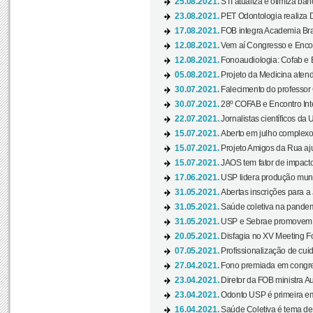
25.08.2021.
STI atualiza e otimiza ba
23.08.2021.
PET Odontologia realiza 
17.08.2021.
FOB integra Academia Bras
12.08.2021.
Vem aí Congresso e Encont
12.08.2021.
Fonoaudiologia: Cofab e E
05.08.2021.
Projeto da Medicina atend
30.07.2021.
Falecimento do professor
30.07.2021.
28º COFAB e Encontro Inte
22.07.2021.
Jornalistas científicos d
15.07.2021.
Aberto em julho complexo
15.07.2021.
Projeto Amigos da Rua aj
15.07.2021.
JAOS tem fator de impact
17.06.2021.
USP lidera produção mund
31.05.2021.
Abertas inscrições para a
31.05.2021.
Saúde coletiva na pandemi
31.05.2021.
USP e Sebrae promovem 
20.05.2021.
Disfagia no XV Meeting F
07.05.2021.
Profissionalização de cuid
27.04.2021.
Fono premiada em congress
23.04.2021.
Diretor da FOB ministra A
23.04.2021.
Odonto USP é primeira em
16.04.2021.
Saúde Coletiva é tema de