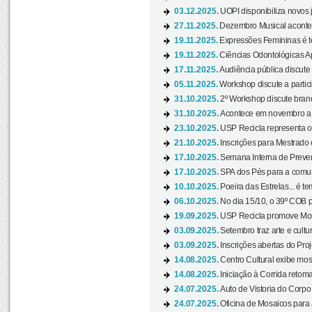
03.12.2025.
UOPI disponibiliza novos 
27.11.2025.
Dezembro Musical acontec
19.11.2025.
Expressões Femininas é te
19.11.2025.
Ciências Odontológicas Ap
17.11.2025.
Audiência pública discute
05.11.2025.
Workshop discute a partic
31.10.2025.
2º Workshop discute branq
31.10.2025.
Acontece em novembro a 
23.10.2025.
USP Recicla representa 
21.10.2025.
Inscrições para Mestrado
17.10.2025.
Semana Interna de Preven
17.10.2025.
SPA dos Pés para a comuni
10.10.2025.
Poeira das Estrelas... é t
06.10.2025.
No dia 15/10, o 39º COB 
19.09.2025.
USP Recicla promove Most
03.09.2025.
Setembro traz arte e cultu
03.09.2025.
Inscrições abertas do Pro
14.08.2025.
Centro Cultural exibe mos
14.08.2025.
Iniciação à Corrida retoma 
24.07.2025.
Auto de Vistoria do Corpo
24.07.2025.
Oficina de Mosaicos para 