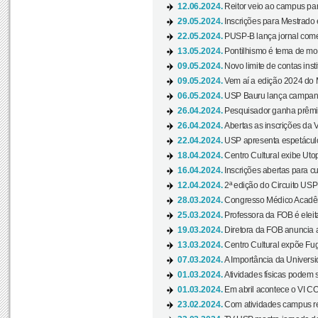
12.06.2024.
Reitor veio ao campus para
29.05.2024.
Inscrições para Mestrado
22.05.2024.
PUSP-B lança jornal come
13.05.2024.
Pontilhismo é tema de most
09.05.2024.
Novo limite de contas ins
09.05.2024.
Vem aí a edição 2024 do 
06.05.2024.
USP Bauru lança campanha
26.04.2024.
Pesquisador ganha prêmio 
26.04.2024.
Abertas as inscrições da 
22.04.2024.
USP apresenta espetáculo
18.04.2024.
Centro Cultural exibe Utop
16.04.2024.
Inscrições abertas para 
12.04.2024.
2ª edição do Circuito USP
28.03.2024.
Congresso Médico Acadêm
25.03.2024.
Professora da FOB é eleita
19.03.2024.
Diretora da FOB anuncia 
13.03.2024.
Centro Cultural expõe Fug
07.03.2024.
A Importância da Universi
01.03.2024.
Atividades físicas podem 
01.03.2024.
Em abril acontece o VI C
23.02.2024.
Com atividades campus re