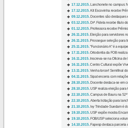
17.12.2015.
Lanchonete no campus: Nov
17.12.2015.
Kit Escovinha recebe Prêm
09.12.2015.
Docentes são destaques e
03.12.2015.
Drª. Fidela recebe título 
01.12.2015.
Professora recebe Prêmio 
26.11.2015.
Eleição para servidores no
26.11.2015.
Prossegue seleção para tr
25.11.2015.
"Funcionário A" é a equip
17.11.2015.
Ortodontia da FOB realiza 
16.11.2015.
Inscreva-se na Oficina de
16.11.2015.
Centro Cultural expõe Vive
13.11.2015.
Venha torcer! Semifinal 
04.11.2015.
Sipat encerra com relações
28.10.2015.
Docente destaca-se em con
28.10.2015.
USP realiza eleição para C
22.10.2015.
Campus de Bauru na 52ª V
22.10.2015.
Aberta licitação para lan
21.10.2015.
Ivy Trindade-Suedam é do
19.10.2015.
USP expõe mostra Encanto
19.10.2015.
FOB/USP seleciona volunt
14.10.2015.
Fapesp destaca parceria