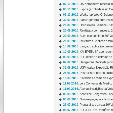
07.10.2016.
USP propõe tratamento ino
04.10.2016.
Exposição Sín-tese no Cen
03.10.2016.
Workshop Web Of Science
30.09.2016.
Biossegurança com inscriç
29.09.2016.
USP realiza Semana Cultur
25.09.2016.
Realizada com sucesso 26
21.09.2016.
Acontece domingo 26ª Vol
21.09.2016.
Releituras Ecléticas é tem
14.09.2016.
Lançado aplicativo que a
12.09.2016.
XIV EPETUSP acontece n
09.09.2016.
FOB recebe 5 estrelas no r
02.09.2016.
Dangerous Decibels promo
31.08.2016.
USP realiza Expedição Ri
25.08.2016.
Pesquisa seleciona pacie
16.08.2016.
Caravelas é tema de expo
11.08.2016.
Leia Conversa de Médico e 
11.08.2016.
Abertas inscrições da Vol
09.08.2016.
Acontece Congresso Fonoa
03.08.2016.
Novo espaço para lanche 
25.07.2016.
Preparativos para a 26ª V
08.07.2016.
FOB/USP em Rondônia real