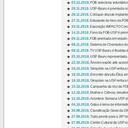
03.12.2018.
FOB seleciona voluntário
28.11.2018.
USP-Bauru é premiada no 
28.11.2018.
Colóquio discute implantes
27.11.2018.
Estudante de fono da FOB
20.11.2018.
Exposição IMPACTO Consc
14.11.2018.
Fono da FOB-USP é premia
09.11.2018.
FOB premiada em estudo s
08.11.2018.
Sistema de Chamados do c
08.11.2018.
TV USP Bauru é finalista d
25.10.2018.
USP Bauru representada 
22.10.2018.
Árvores expõe arte acessí
18.10.2018.
Simpósio na USP enfoca b
18.10.2018.
Encontro discutiu Ética e
18.10.2018.
Simpósio na USP enfoca b
15.10.2018.
Campanha da Voz da FOB-
12.10.2018.
Mulher e Ciência: desafios
12.10.2018.
Acontece Semana USP de 
04.10.2018.
Gatos é tema de informativo
30.09.2018.
Classificação Geral da 28
27.09.2018.
Tudo pronto para a 28ª Vo
27.09.2018.
Centro Cultural da USP ex