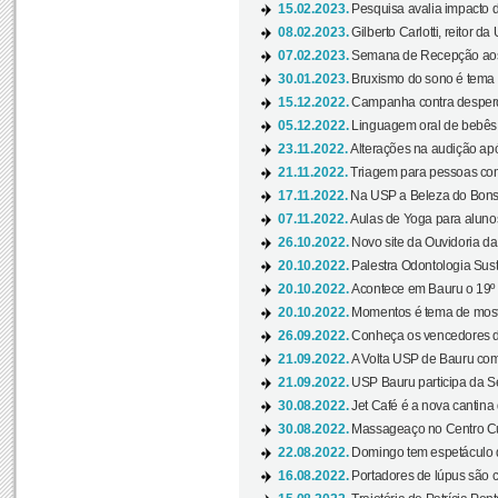
15.02.2023.
Pesquisa avalia impacto d
08.02.2023.
Gilberto Carlotti, reitor d
07.02.2023.
Semana de Recepção aos
30.01.2023.
Bruxismo do sono é tema d
15.12.2022.
Campanha contra desperdí
05.12.2022.
Linguagem oral de bebês 
23.11.2022.
Alterações na audição apó
21.11.2022.
Triagem para pessoas com 
17.11.2022.
Na USP a Beleza do Bonsai
07.11.2022.
Aulas de Yoga para aluno
26.10.2022.
Novo site da Ouvidoria d
20.10.2022.
Palestra Odontologia Suste
20.10.2022.
Acontece em Bauru o 19º C
20.10.2022.
Momentos é tema de mostra
26.09.2022.
Conheça os vencedores da
21.09.2022.
A Volta USP de Bauru com
21.09.2022.
USP Bauru participa da S
30.08.2022.
Jet Café é a nova cantina
30.08.2022.
Massageaço no Centro Cul
22.08.2022.
Domingo tem espetáculo d
16.08.2022.
Portadores de lúpus são c