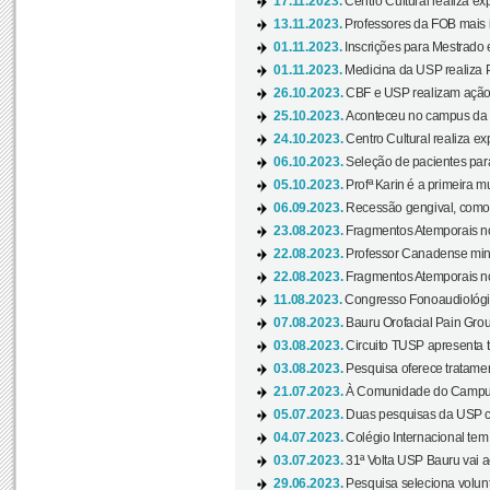
17.11.2023.
Centro Cultural realiza ex
13.11.2023.
Professores da FOB mais i
01.11.2023.
Inscrições para Mestrado 
01.11.2023.
Medicina da USP realiza 
26.10.2023.
CBF e USP realizam ação d
25.10.2023.
Aconteceu no campus da 
24.10.2023.
Centro Cultural realiza e
06.10.2023.
Seleção de pacientes para
05.10.2023.
Profª Karin é a primeira m
06.09.2023.
Recessão gengival, como re
23.08.2023.
Fragmentos Atemporais no
22.08.2023.
Professor Canadense minis
22.08.2023.
Fragmentos Atemporais no
11.08.2023.
Congresso Fonoaudiológic
07.08.2023.
Bauru Orofacial Pain Grou
03.08.2023.
Circuito TUSP apresenta t
03.08.2023.
Pesquisa oferece tratamen
21.07.2023.
À Comunidade do Campus
05.07.2023.
Duas pesquisas da USP co
04.07.2023.
Colégio Internacional tem
03.07.2023.
31ª Volta USP Bauru vai a
29.06.2023.
Pesquisa seleciona volunt