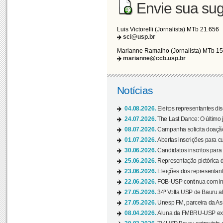
Envie sua sug
Luis Victorelli (Jornalista) MTb 21.656
sci@usp.br
Marianne Ramalho (Jornalista) MTb 1
marianne@ccb.usp.br
Notícias
04.08.2026.
Eleitos representantes di
24.07.2026.
The Last Dance: O últim
08.07.2026.
Campanha solicita doação 
01.07.2026.
Abertas inscrições para c
30.06.2026.
Candidatos inscritos para 
25.06.2026.
Representação pictórica da
23.06.2026.
Eleições dos representant
22.06.2026.
FOB-USP continua com ins
27.05.2026.
34ª Volta USP de Bauru a
27.05.2026.
Unesp FM, parceira da As
08.04.2026.
Aluna da FMBRU-USP expõe