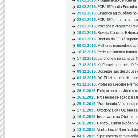
03.02.2016.
Programação de volta às 
03.02.2016.
FOB/USP sedia Encontro de
29.01.2016.
Ginástica agitou férias no
22.01.2016.
FOB/USP prepara matrícula
21.01.2016.
Inscrições: Programa Rev
19.01.2016.
Revista Cultura e Extensão
18.01.2016.
Diretora da FOB é superi
06.01.2016.
Melhores momentos das f
18.12.2015.
Prefeitura informa horário 
17.12.2015.
Lanchonete no campus: Nov
17.12.2015.
Kit Escovinha recebe Prêm
09.12.2015.
Docentes são destaques e
03.12.2015.
Drª. Fidela recebe título 
01.12.2015.
Professora recebe Prêmio 
26.11.2015.
Eleição para servidores no
26.11.2015.
Prossegue seleção para tr
25.11.2015.
"Funcionário A" é a equip
17.11.2015.
Ortodontia da FOB realiza 
16.11.2015.
Inscreva-se na Oficina de
16.11.2015.
Centro Cultural expõe Vive
13.11.2015.
Venha torcer! Semifinal 
04.11.2015.
Sipat encerra com relações