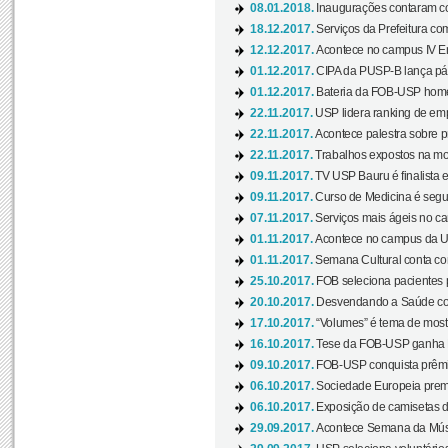
08.01.2018.
Inaugurações contaram com
18.12.2017.
Serviços da Prefeitura com
12.12.2017.
Acontece no campus IV En
01.12.2017.
CIPA da PUSP-B lança pág
01.12.2017.
Bateria da FOB-USP homen
22.11.2017.
USP lidera ranking de emp
22.11.2017.
Acontece palestra sobre p
22.11.2017.
Trabalhos expostos na mos
09.11.2017.
TV USP Bauru é finalista em
09.11.2017.
Curso de Medicina é segun
07.11.2017.
Serviços mais ágeis no c
01.11.2017.
Acontece no campus da US
01.11.2017.
Semana Cultural conta co
25.10.2017.
FOB seleciona pacientes p
20.10.2017.
Desvendando a Saúde com
17.10.2017.
“Volumes” é tema de mostr
16.10.2017.
Tese da FOB-USP ganha 
09.10.2017.
FOB-USP conquista prêmio
06.10.2017.
Sociedade Europeia premi
06.10.2017.
Exposição de camisetas d
29.09.2017.
Acontece Semana da Músi