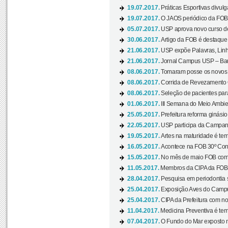
19.07.2017.
Práticas Esportivas divulg
19.07.2017.
O JAOS periódico da FOB d
05.07.2017.
USP aprova novo curso de
30.06.2017.
Artigo da FOB é destaque e
21.06.2017.
USP expõe Palavras, Linh
21.06.2017.
Jornal Campus USP – Baur
08.06.2017.
Tomaram posse os novos
08.06.2017.
Corrida de Revezamento 
08.06.2017.
Seleção de pacientes para
01.06.2017.
III Semana do Meio Ambie
25.05.2017.
Prefeitura reforma ginási
22.05.2017.
USP participa da Campanh
19.05.2017.
Artes na maturidade é tem
16.05.2017.
Acontece na FOB 30º Cong
15.05.2017.
No mês de maio FOB com
11.05.2017.
Membros da CIPA da FOB
28.04.2017.
Pesquisa em periodontia s
25.04.2017.
Exposição Aves do Campu
25.04.2017.
CIPA da Prefeitura com no
11.04.2017.
Medicina Preventiva é tem
07.04.2017.
O Fundo do Mar exposto no