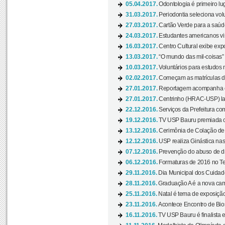
05.04.2017.
Odontologia é primeiro lu
31.03.2017.
Periodontia seleciona volu
27.03.2017.
Cartão Verde para a saúd
24.03.2017.
Estudantes americanos vis
16.03.2017.
Centro Cultural exibe exp
13.03.2017.
“O mundo das mil-coisas” 
10.03.2017.
Voluntários para estudos n
02.02.2017.
Começam as matrículas 
27.01.2017.
Reportagem acompanha e
27.01.2017.
Centrinho (HRAC-USP) lanç
22.12.2016.
Serviços da Prefeitura com
19.12.2016.
TV USP Bauru premiada c
13.12.2016.
Cerimônia de Colação de
12.12.2016.
USP realiza Ginástica nas
07.12.2016.
Prevenção do abuso de dr
06.12.2016.
Formaturas de 2016 no Te
29.11.2016.
Dia Municipal dos Cuidado
28.11.2016.
Graduação A é a nova cam
25.11.2016.
Natal é tema de exposição 
23.11.2016.
Acontece Encontro de Bios
16.11.2016.
TV USP Bauru é finalista em