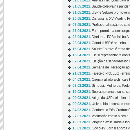
31.05.2021.
Abertas inscrições para a
31.05.2021.
Saúde coletiva na pandemi
31.05.2021.
USP e Sebrae promovem 
20.05.2021.
Disfagia no XV Meeting F
07.05.2021.
Profissionalização de cuid
27.04.2021.
Fono premiada em congress
23.04.2021.
Diretor da FOB ministra A
23.04.2021.
Odonto USP é primeira em
16.04.2021.
Saúde Coletiva é tema de
15.04.2021.
Eleito representante dos s
07.04.2021.
Eleição de servidores no 
07.04.2021.
Semana de Recepção aos C
21.03.2021.
Falece o Prof. Luiz Ferreir
04.03.2021.
Ciência aliada à clínica é
03.03.2021.
Simpósio Mulheres, Poder
19.02.2021.
Sebrae promove curso sob
09.02.2021.
Artigo da USP selecionado
09.02.2021.
Universidade conta com nov
04.02.2021.
Conheça a Pós-Graduaçã
27.01.2021.
Vacinação contra a covid-
19.01.2021.
Projeto Sexualidade e Iso
13.01.2021.
Covid-19: Jornal aborda d