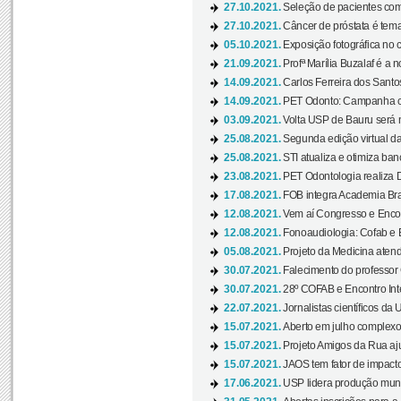
27.10.2021.
Seleção de pacientes com
27.10.2021.
Câncer de próstata é tema
05.10.2021.
Exposição fotográfica no
21.09.2021.
Profª Marília Buzalaf é a no
14.09.2021.
Carlos Ferreira dos Santo
14.09.2021.
PET Odonto: Campanha c
03.09.2021.
Volta USP de Bauru será n
25.08.2021.
Segunda edição virtual da 
25.08.2021.
STI atualiza e otimiza ba
23.08.2021.
PET Odontologia realiza 
17.08.2021.
FOB integra Academia Bras
12.08.2021.
Vem aí Congresso e Encont
12.08.2021.
Fonoaudiologia: Cofab e E
05.08.2021.
Projeto da Medicina atend
30.07.2021.
Falecimento do professor
30.07.2021.
28º COFAB e Encontro Inte
22.07.2021.
Jornalistas científicos d
15.07.2021.
Aberto em julho complexo
15.07.2021.
Projeto Amigos da Rua aj
15.07.2021.
JAOS tem fator de impact
17.06.2021.
USP lidera produção mund