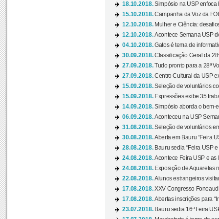
18.10.2018.
Simpósio na USP enfoca b
15.10.2018.
Campanha da Voz da FOB-
12.10.2018.
Mulher e Ciência: desafios
12.10.2018.
Acontece Semana USP de 
04.10.2018.
Gatos é tema de informativo
30.09.2018.
Classificação Geral da 28
27.09.2018.
Tudo pronto para a 28ª Vo
27.09.2018.
Centro Cultural da USP ex
15.09.2018.
Seleção de voluntários co
15.09.2018.
Expressões exibe 35 traba
14.09.2018.
Simpósio aborda o bem-es
06.09.2018.
Aconteceu na USP Semana 
31.08.2018.
Seleção de voluntários em
30.08.2018.
Aberta em Bauru “Feira US
28.08.2018.
Bauru sedia “Feira USP e as
24.08.2018.
Acontece Feira USP e as Pr
24.08.2018.
Exposição de Aquarelas na
22.08.2018.
Alunos estrangeiros visit
17.08.2018.
XXV Congresso Fonoaudio
17.08.2018.
Abertas inscrições para “In
23.07.2018.
Bauru sedia 16ª Feira USP 