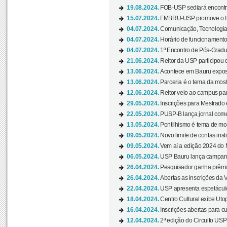
19.08.2024.
FOB-USP sediará encontro
15.07.2024.
FMBRU-USP promove o II 
04.07.2024.
Comunicação, Tecnologia
04.07.2024.
Horário de funcionamento
04.07.2024.
1º Encontro de Pós-Gradu
21.06.2024.
Reitor da USP participou 
13.06.2024.
Acontece em Bauru exposi
13.06.2024.
Parceria é o tema da mostr
12.06.2024.
Reitor veio ao campus para
29.05.2024.
Inscrições para Mestrado
22.05.2024.
PUSP-B lança jornal come
13.05.2024.
Pontilhismo é tema de most
09.05.2024.
Novo limite de contas ins
09.05.2024.
Vem aí a edição 2024 do 
06.05.2024.
USP Bauru lança campanha
26.04.2024.
Pesquisador ganha prêmio 
26.04.2024.
Abertas as inscrições da 
22.04.2024.
USP apresenta espetáculo
18.04.2024.
Centro Cultural exibe Utop
16.04.2024.
Inscrições abertas para 
12.04.2024.
2ª edição do Circuito USP