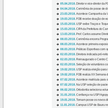
05.04.2018.
Diretor e vice-diretor da 
04.04.2018.
Cerimônia de posse de dir
23.03.2018.
Acontece Campanha da V
19.03.2018.
FOB recebe doação de eq
15.03.2018.
USP exibe Traços e Toques
15.03.2018.
CIPA da Prefeitura do Camp
13.03.2018.
Prof. Carlos assume Diret
08.03.2018.
Cerimônia encerra Progra
08.03.2018.
Acontece primeira exposiçã
08.03.2018.
Práticas Esportivas com o
02.03.2018.
Diretora indicada pró-reito
02.03.2018.
Reinaugurado o Centro Cu
02.03.2018.
Seleção de voluntários co
19.02.2018.
USP realiza eleição para 
19.02.2018.
FOB realiza XX Semana d
07.02.2018.
Acontece matrícula para o
07.02.2018.
Na USP seleção de pacie
06.02.2018.
Ortodontia seleciona volun
31.01.2018.
Confiança na USP! Agopya
19.01.2018.
Tomam posse os novos dir
11.01.2018.
Campus USP de Bauru reto