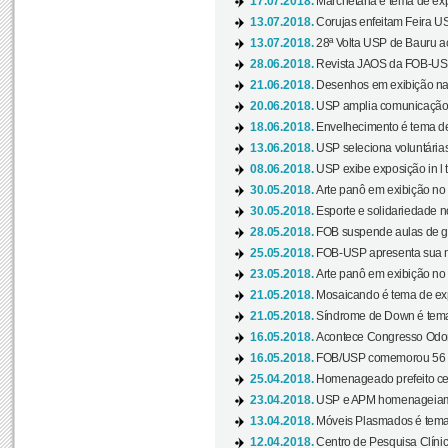
17.07.2018.
Marchetaria é tema de ex
13.07.2018.
Corujas enfeitam Feira USP
13.07.2018.
28ª Volta USP de Bauru a
28.06.2018.
Revista JAOS da FOB-USP
21.06.2018.
Desenhos em exibição na 
20.06.2018.
USP amplia comunicação 
18.06.2018.
Envelhecimento é tema de
13.06.2018.
USP seleciona voluntárias 
08.06.2018.
USP exibe exposição in l t
30.05.2018.
Arte panô em exibição no C
30.05.2018.
Esporte e solidariedade 
28.05.2018.
FOB suspende aulas de gr
25.05.2018.
FOB-USP apresenta sua no
23.05.2018.
Arte panô em exibição no C
21.05.2018.
Mosaicando é tema de ex
21.05.2018.
Síndrome de Down é tema
16.05.2018.
Acontece Congresso Odont
16.05.2018.
FOB/USP comemorou 56 a
25.04.2018.
Homenageado prefeito ces
23.04.2018.
USP e APM homenageiam D
13.04.2018.
Móveis Plasmados é tema 
12.04.2018.
Centro de Pesquisa Clíni