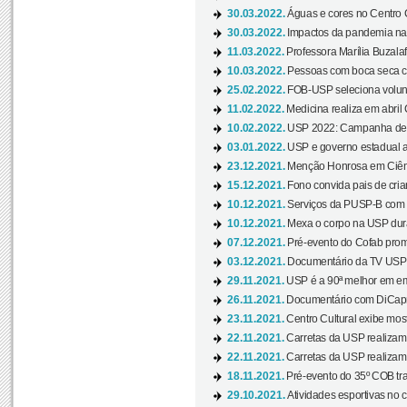
30.03.2022.
Águas e cores no Centro C
30.03.2022.
Impactos da pandemia na 
11.03.2022.
Professora Marília Buzalaf
10.03.2022.
Pessoas com boca seca co
25.02.2022.
FOB-USP seleciona voluntá
11.02.2022.
Medicina realiza em abril
10.02.2022.
USP 2022: Campanha de 
03.01.2022.
USP e governo estadual a
23.12.2021.
Menção Honrosa em Ciênc
15.12.2021.
Fono convida pais de cria
10.12.2021.
Serviços da PUSP-B com in
10.12.2021.
Mexa o corpo na USP duran
07.12.2021.
Pré-evento do Cofab prom
03.12.2021.
Documentário da TV USP 
29.11.2021.
USP é a 90ª melhor em em
26.11.2021.
Documentário com DiCaprio
23.11.2021.
Centro Cultural exibe most
22.11.2021.
Carretas da USP realizam
22.11.2021.
Carretas da USP realizam
18.11.2021.
Pré-evento do 35º COB tra
29.10.2021.
Atividades esportivas no 