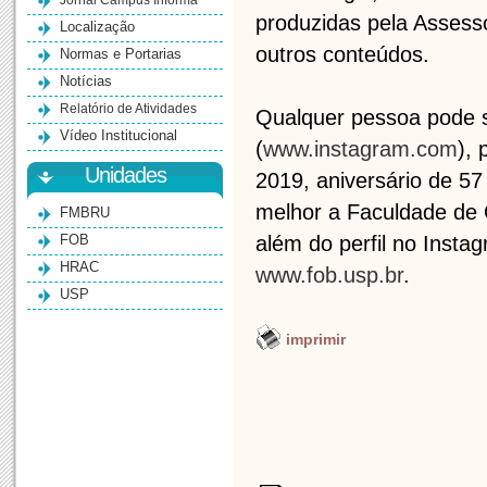
Jornal Campus Informa
produzidas pela Asses
Localização
outros conteúdos.
Normas e Portarias
Notícias
Relatório de Atividades
Qualquer pessoa pode 
Vídeo Institucional
(
www.instagram.com
), 
Unidades
2019, aniversário de 5
melhor a Faculdade de 
FMBRU
FOB
além do perfil no Insta
HRAC
www.fob.usp.br
.
USP
imprimir