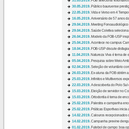
31.05.2019.
FOB seleciona voluntário
30.05.2019.
Público bauruense prestig
22.05.2019.
Vida e Verso em 4 Tempos
16.05.2019.
Aniversário de 57 anos d
29.04.2019.
Meeting Fonoaudiológico d
29.04.2019.
Saúde Coletiva seleciona 
26.04.2019.
Modelo da FOB-USP inspir
25.04.2019.
Acontece no campus Cam
18.04.2019.
FOB-USP discute disfagia 
11.04.2019.
Natureza Viva é tema de 
05.04.2019.
Pesquisa sobre Meio Ambi
02.04.2019.
Seleção de voluntário com
26.03.2019.
Ex-aluna da FOB obtém a
25.03.2019.
Infinitos e Multiversos ex
22.03.2019.
A descoberta do Polo Sul
15.03.2019.
Eleição de servidor no Co
15.03.2019.
Ortodontia é tema de encon
25.02.2019.
Palestra e campanha ence
25.02.2019.
Práticas Esportivas inicia 
14.02.2019.
Calouros recepcionados 
14.02.2019.
Campanha previne dengue
01.02.2019.
Futebol de campo: boa opçã