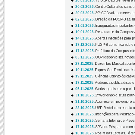
20.03.2026.
TV USP Bauru entrevista a
20.03.2026.
Centro Cultural do campus
20.03.2026.
39º COB vai acontecer de 
02.02.2026.
Direção da PUSP-B atualiz
21.01.2026.
Inauguradas importantes
19.01.2026.
Restaurante do Campus vol
14.01.2026.
Abertas inscrições para p
17.12.2025.
PUSP-B comunica sobre de
17.12.2025.
Prefeitura do Campus info
03.12.2025.
UOPI disponibiliza novos 
27.11.2025.
Dezembro Musical acontec
19.11.2025.
Expressões Femininas é te
19.11.2025.
Ciências Odontológicas Ap
17.11.2025.
Audiência pública discute
05.11.2025.
Workshop discute a partic
31.10.2025.
2º Workshop discute branq
31.10.2025.
Acontece em novembro a 
23.10.2025.
USP Recicla representa 
21.10.2025.
Inscrições para Mestrado
17.10.2025.
Semana Interna de Preven
17.10.2025.
SPA dos Pés para a comuni
10.10.2025.
Poeira das Estrelas... é t