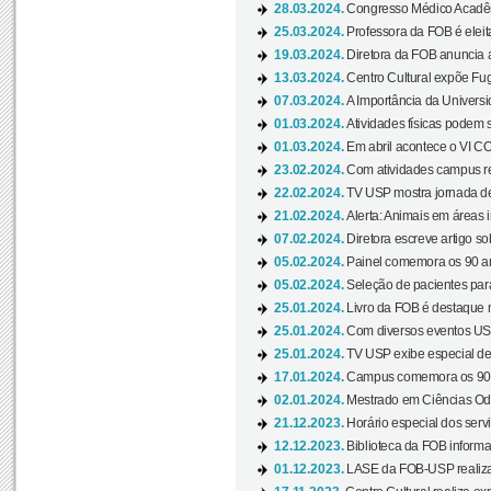
28.03.2024.
Congresso Médico Acadêm
25.03.2024.
Professora da FOB é eleita
19.03.2024.
Diretora da FOB anuncia 
13.03.2024.
Centro Cultural expõe Fug
07.03.2024.
A Importância da Universi
01.03.2024.
Atividades físicas podem 
01.03.2024.
Em abril acontece o VI C
23.02.2024.
Com atividades campus re
22.02.2024.
TV USP mostra jornada de
21.02.2024.
Alerta: Animais em áreas 
07.02.2024.
Diretora escreve artigo s
05.02.2024.
Painel comemora os 90 an
05.02.2024.
Seleção de pacientes para
25.01.2024.
Livro da FOB é destaque 
25.01.2024.
Com diversos eventos US
25.01.2024.
TV USP exibe especial de
17.01.2024.
Campus comemora os 90 
02.01.2024.
Mestrado em Ciências Odo
21.12.2023.
Horário especial dos servi
12.12.2023.
Biblioteca da FOB informa
01.12.2023.
LASE da FOB-USP realiza 