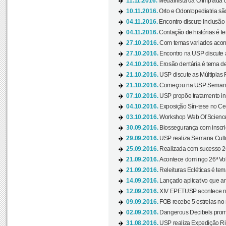
11.11.2016.
Medalhista da Olimpíada 
10.11.2016.
Orto e Odontopediatria sã
04.11.2016.
Encontro discute Inclusão
04.11.2016.
Contação de histórias é te
27.10.2016.
Com temas variados acont
27.10.2016.
Encontro na USP discute 
24.10.2016.
Erosão dentária é tema de
21.10.2016.
USP discute as Múltiplas 
21.10.2016.
Começou na USP Semana C
07.10.2016.
USP propõe tratamento ino
04.10.2016.
Exposição Sín-tese no Cen
03.10.2016.
Workshop Web Of Science
30.09.2016.
Biossegurança com inscriç
29.09.2016.
USP realiza Semana Cultur
25.09.2016.
Realizada com sucesso 26
21.09.2016.
Acontece domingo 26ª Vol
21.09.2016.
Releituras Ecléticas é tem
14.09.2016.
Lançado aplicativo que a
12.09.2016.
XIV EPETUSP acontece n
09.09.2016.
FOB recebe 5 estrelas no r
02.09.2016.
Dangerous Decibels promo
31.08.2016.
USP realiza Expedição Ri