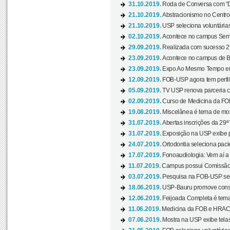
31.10.2019.
Roda de Conversa com “Di
21.10.2019.
Abstracionismo no Centro 
21.10.2019.
USP seleciona voluntária
02.10.2019.
Acontece no campus Seman
29.09.2019.
Realizada com sucesso 29
23.09.2019.
Acontece no campus de Ba
23.09.2019.
Expo Ao Mesmo Tempo em 
12.09.2019.
FOB-USP agora tem perfil 
05.09.2019.
TV USP renova parceria c
02.09.2019.
Curso de Medicina da FOB
19.08.2019.
Miscelânea é tema de mos
31.07.2019.
Abertas inscrições da 29ª
31.07.2019.
Exposição na USP exibe pa
24.07.2019.
Ortodontia seleciona pacie
17.07.2019.
Fonoaudiologia: Vem aí a 
11.07.2019.
Campus possui Comissão 
03.07.2019.
Pesquisa na FOB-USP sele
18.06.2019.
USP-Bauru promove consci
12.06.2019.
Feijoada Completa é tema
11.06.2019.
Medicina da FOB e HRAC 
07.06.2019.
Mostra na USP exibe telas 