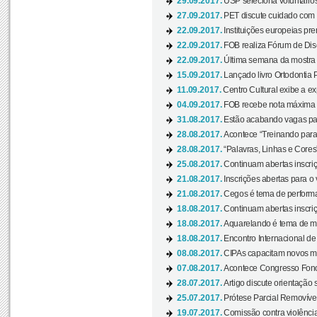
29.09.2017.
USP seleciona voluntários
27.09.2017.
PET discute cuidado com p
22.09.2017.
Instituições europeias pre
22.09.2017.
FOB realiza Fórum de Dis
22.09.2017.
Última semana da mostra “
15.09.2017.
Lançado livro Ortodontia 
11.09.2017.
Centro Cultural exibe a ex
04.09.2017.
FOB recebe nota máxima d
31.08.2017.
Estão acabando vagas par
28.08.2017.
Acontece “Treinando para 
28.08.2017.
“Palavras, Linhas e Cores
25.08.2017.
Continuam abertas inscriç
21.08.2017.
Inscrições abertas para o 
21.08.2017.
Cegos é tema de performa
18.08.2017.
Continuam abertas inscriç
18.08.2017.
Aquarelando é tema de mos
18.08.2017.
Encontro Internacional de 
08.08.2017.
CIPAs capacitam novos m
07.08.2017.
Acontece Congresso Fonoa
28.07.2017.
Artigo discute orientação 
25.07.2017.
Prótese Parcial Removível
19.07.2017.
Comissão contra violênci