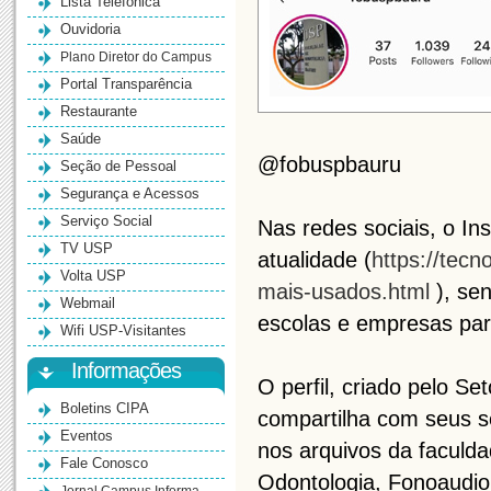
Lista Telefônica
Ouvidoria
Plano Diretor do Campus
Portal Transparência
Restaurante
Saúde
@fobuspbauru
Seção de Pessoal
Segurança e Acessos
Serviço Social
Nas redes sociais, o I
TV USP
atualidade (
https://tecn
Volta USP
mais-usados.html
), sen
Webmail
escolas e empresas par
Wifi USP-Visitantes
Informações
O perfil, criado pelo S
Boletins CIPA
compartilha com seus s
Eventos
nos arquivos da faculda
Fale Conosco
Odontologia, Fonoaudiol