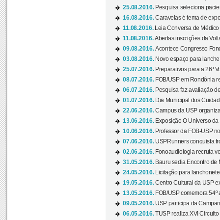
25.08.2016.
Pesquisa seleciona pacie
16.08.2016.
Caravelas é tema de expo
11.08.2016.
Leia Conversa de Médico e 
11.08.2016.
Abertas inscrições da Vol
09.08.2016.
Acontece Congresso Fonoa
03.08.2016.
Novo espaço para lanche 
25.07.2016.
Preparativos para a 26ª V
08.07.2016.
FOB/USP em Rondônia real
06.07.2016.
Pesquisa faz avaliação de
01.07.2016.
Dia Municipal dos Cuidado
22.06.2016.
Campus da USP organiza "
13.06.2016.
Exposição O Universo da C
10.06.2016.
Professor da FOB-USP no
07.06.2016.
USPRunners conquista tro
02.06.2016.
Fonoaudiologia recruta vo
31.05.2016.
Bauru sedia Encontro de M
24.05.2016.
Licitação para lanchonet
19.05.2016.
Centro Cultural da USP ex
13.05.2016.
FOB/USP comemora 54º an
09.05.2016.
USP participa da Campanh
06.05.2016.
TUSP realiza XVI Circuito