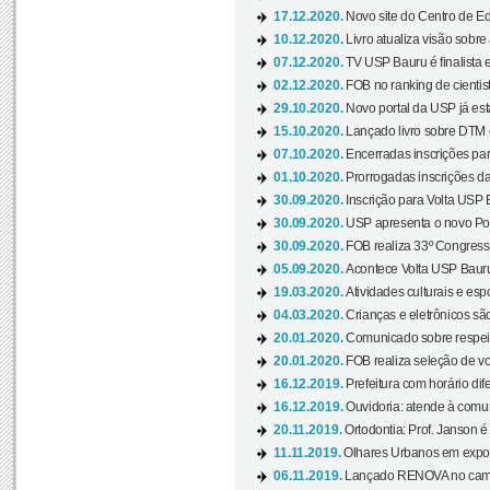
17.12.2020.
Novo site do Centro de Ed
10.12.2020.
Livro atualiza visão sobre
07.12.2020.
TV USP Bauru é finalista em
02.12.2020.
FOB no ranking de cientista
29.10.2020.
Novo portal da USP já está
15.10.2020.
Lançado livro sobre DTM e
07.10.2020.
Encerradas inscrições par
01.10.2020.
Prorrogadas inscrições da
30.09.2020.
Inscrição para Volta USP B
30.09.2020.
USP apresenta o novo Port
30.09.2020.
FOB realiza 33º Congresso
05.09.2020.
Acontece Volta USP Bauru 
19.03.2020.
Atividades culturais e esp
04.03.2020.
Crianças e eletrônicos sã
20.01.2020.
Comunicado sobre respeit
20.01.2020.
FOB realiza seleção de vol
16.12.2019.
Prefeitura com horário dife
16.12.2019.
Ouvidoria: atende à comu
20.11.2019.
Ortodontia: Prof. Janson é
11.11.2019.
Olhares Urbanos em exposi
06.11.2019.
Lançado RENOVA no camp