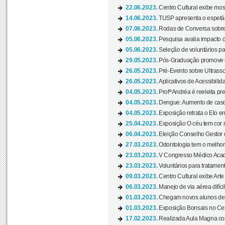
22.06.2023.
Centro Cultural exibe mo
14.06.2023.
TUSP apresenta o espetác
07.06.2023.
Rodas de Conversa sobre
05.06.2023.
Pesquisa avalia impacto d
05.06.2023.
Seleção de voluntários pa
29.05.2023.
Pós-Graduação promove ev
26.05.2023.
Pré-Evento sobre Ultrasso
26.05.2023.
Aplicativos de Acessibilida
04.05.2023.
Profª Andréa é reeleita pr
04.05.2023.
Dengue: Aumento de casos
04.05.2023.
Exposição retrata o Elo ent
25.04.2023.
Exposição O céu tem cor 
06.04.2023.
Eleição Conselho Gestor
27.03.2023.
Odontologia tem o melho
23.03.2023.
V Congresso Médico Acad
23.03.2023.
Voluntários para tratamento
09.03.2023.
Centro Cultural exibe Arte
06.03.2023.
Manejo de via aérea difíci
01.03.2023.
Chegam novos alunos de O
01.03.2023.
Exposição Bonsais no Cent
17.02.2023.
Realizada Aula Magna com 