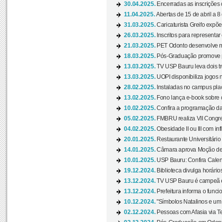
30.04.2025.
Encerradas as inscrições 
11.04.2025.
Abertas de 15 de abril a 8
31.03.2025.
Caricaturista Greifo expõ
26.03.2025.
Inscritos para representa
21.03.2025.
PET Odonto desenvolve ma
18.03.2025.
Pós-Graduação promove pal
13.03.2025.
TV USP Bauru leva dois tr
13.03.2025.
UOPI disponibiliza jogos 
28.02.2025.
Instaladas no campus pla
13.02.2025.
Fono lança e-book sobre de
10.02.2025.
Confira a programação d
05.02.2025.
FMBRU realiza VII Congr
04.02.2025.
Obesidade II ou III com i
20.01.2025.
Restaurante Universitário
14.01.2025.
Câmara aprova Moção de 
10.01.2025.
USP Bauru: Confira Calend
19.12.2024.
Biblioteca divulga horári
13.12.2024.
TV USP Bauru é campeã em 
13.12.2024.
Prefeitura informa o funci
10.12.2024.
"Símbolos Natalinos e um N
02.12.2024.
Pessoas com Afasia via Te