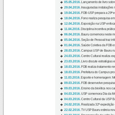
05.05.2016.
Lançamento de livro sobr
29.04.2016.
Inauguradas instalações 
19.04.2016.
FOB-USP prepara a 29ª e
18.04.2016.
Fono realiza pesquisa em m
12.04.2016.
Exposição na USP enfoca u
11.04.2016.
Disciplina incentiva prática
06.04.2016.
Bauru comemora neste mês
05.04.2016.
Seção de Pessoal traz info
01.04.2016.
Saúde Coletiva da FOB es
28.03.2016.
Campus USP de Bauru na l
24.03.2016.
Centro Cultural realiza ex
23.03.2016.
Livro discute estratégias e
18.03.2016.
FOB realiza tratamento res
18.03.2016.
Prefeitura do Campus pro
11.03.2016.
Esporte e homenagem: Mul
09.03.2016.
FOB desenvolve pesquisa 
09.03.2016.
Ensino da bioética nos cu
04.03.2016.
USP comemora Dia da Mulh
04.03.2016.
Centro Cultural da USP Bau
24.02.2016.
Realizada 32ª expedição
22.02.2016.
TV USP Bauru estreia nov