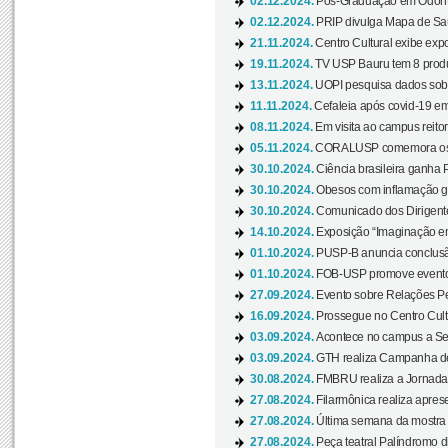
02.12.2024.
Pós-Graduação em Odonto
02.12.2024.
PRIP divulga Mapa de Saú
21.11.2024.
Centro Cultural exibe expo
19.11.2024.
TV USP Bauru tem 8 produçõ
13.11.2024.
UOPI pesquisa dados sobre
11.11.2024.
Cefaleia após covid-19 em
08.11.2024.
Em visita ao campus reitor
05.11.2024.
CORALUSP comemora os 8
30.10.2024.
Ciência brasileira ganha 
30.10.2024.
Obesos com inflamação ge
30.10.2024.
Comunicado dos Dirigente
14.10.2024.
Exposição “Imaginação em
01.10.2024.
PUSP-B anuncia conclus
01.10.2024.
FOB-USP promove evento O
27.09.2024.
Evento sobre Relações Pe
16.09.2024.
Prossegue no Centro Cultu
03.09.2024.
Acontece no campus a Sem
03.09.2024.
GTH realiza Campanha de D
30.08.2024.
FMBRU realiza a Jornada 
27.08.2024.
Filarmônica realiza apres
27.08.2024.
Última semana da mostra Aq
27.08.2024.
Peça teatral Palíndromo di