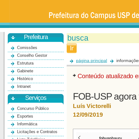
Prefeitura
da
Universidade
de
São
Paulo
-
Bauru
Prefeitura
Comissões
Conselho Gestor
página principal
informaçõe
Estrutura
Gabinete
Conteúdo atualizado
Histórico
Intranet
FOB-USP agora te
Serviços
Luís Victorelli
Concurso Público
12/09/2019
Esportes
Informática
Licitações e Contratos