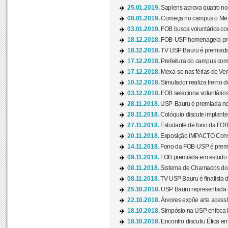
25.01.2019.
Sapiens aprova quatro no v
08.01.2019.
Começa no campus o Mexa
03.01.2019.
FOB busca voluntários com
18.12.2018.
FOB-USP homenageia prof
18.12.2018.
TV USP Bauru é premiada 
17.12.2018.
Prefeitura do campus com h
17.12.2018.
Mexa-se nas férias de Ver
10.12.2018.
Simulador realiza treino d
03.12.2018.
FOB seleciona voluntário
28.11.2018.
USP-Bauru é premiada no 
28.11.2018.
Colóquio discute implantes
27.11.2018.
Estudante de fono da FOB
20.11.2018.
Exposição IMPACTO Consc
14.11.2018.
Fono da FOB-USP é premia
09.11.2018.
FOB premiada em estudo s
08.11.2018.
Sistema de Chamados do c
08.11.2018.
TV USP Bauru é finalista d
25.10.2018.
USP Bauru representada 
22.10.2018.
Árvores expõe arte acessí
18.10.2018.
Simpósio na USP enfoca b
18.10.2018.
Encontro discutiu Ética e