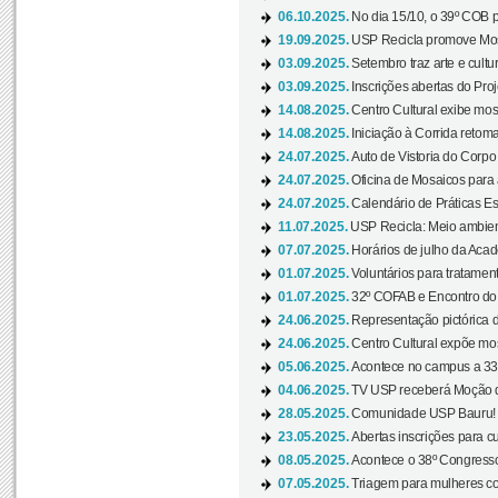
06.10.2025.
No dia 15/10, o 39º COB 
19.09.2025.
USP Recicla promove Most
03.09.2025.
Setembro traz arte e cultu
03.09.2025.
Inscrições abertas do Pro
14.08.2025.
Centro Cultural exibe mos
14.08.2025.
Iniciação à Corrida retoma 
24.07.2025.
Auto de Vistoria do Corpo
24.07.2025.
Oficina de Mosaicos para 
24.07.2025.
Calendário de Práticas Esp
11.07.2025.
USP Recicla: Meio ambient
07.07.2025.
Horários de julho da Acad
01.07.2025.
Voluntários para tratament
01.07.2025.
32º COFAB e Encontro do
24.06.2025.
Representação pictórica d
24.06.2025.
Centro Cultural expõe most
05.06.2025.
Acontece no campus a 33ª
04.06.2025.
TV USP receberá Moção d
28.05.2025.
Comunidade USP Bauru! Ve
23.05.2025.
Abertas inscrições para 
08.05.2025.
Acontece o 38º Congresso
07.05.2025.
Triagem para mulheres com