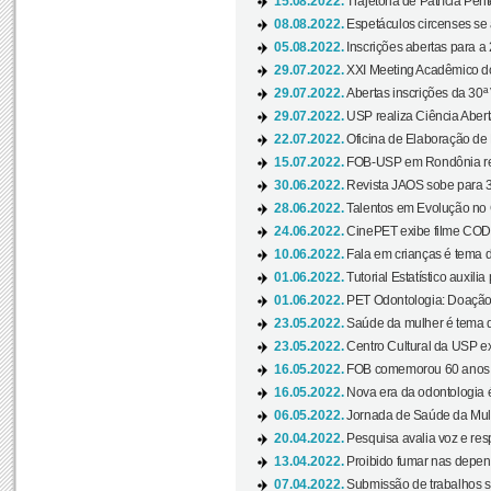
15.08.2022.
Trajetória de Patrícia Pen
08.08.2022.
Espetáculos circenses se
05.08.2022.
Inscrições abertas para a 
29.07.2022.
XXI Meeting Acadêmico do
29.07.2022.
Abertas inscrições da 30ª
29.07.2022.
USP realiza Ciência Abert
22.07.2022.
Oficina de Elaboração de 
15.07.2022.
FOB-USP em Rondônia rea
30.06.2022.
Revista JAOS sobe para 3
28.06.2022.
Talentos em Evolução no C
24.06.2022.
CinePET exibe filme CODA 
10.06.2022.
Fala em crianças é tema d
01.06.2022.
Tutorial Estatístico auxilia
01.06.2022.
PET Odontologia: Doação
23.05.2022.
Saúde da mulher é tema d
23.05.2022.
Centro Cultural da USP ex
16.05.2022.
FOB comemorou 60 anos c
16.05.2022.
Nova era da odontologia é
06.05.2022.
Jornada de Saúde da Mulhe
20.04.2022.
Pesquisa avalia voz e res
13.04.2022.
Proibido fumar nas depen
07.04.2022.
Submissão de trabalhos s