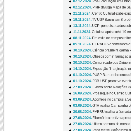
02.12.2024.
Pós-Graduação em Odonto
02.12.2024.
PRIP divulga Mapa de Saú
21.11.2024.
Centro Cultural exibe expo
19.11.2024.
TV USP Bauru tem 8 produçõ
13.11.2024.
UOPI pesquisa dados sobre
11.11.2024.
Cefaleia após covid-19 em
08.11.2024.
Em visita ao campus reitor
05.11.2024.
CORALUSP comemora os 8
30.10.2024.
Ciência brasileira ganha 
30.10.2024.
Obesos com inflamação ge
30.10.2024.
Comunicado dos Dirigente
14.10.2024.
Exposição “Imaginação em
01.10.2024.
PUSP-B anuncia conclus
01.10.2024.
FOB-USP promove evento O
27.09.2024.
Evento sobre Relações Pe
16.09.2024.
Prossegue no Centro Cultu
03.09.2024.
Acontece no campus a Sem
03.09.2024.
GTH realiza Campanha de D
30.08.2024.
FMBRU realiza a Jornada 
27.08.2024.
Filarmônica realiza apres
27.08.2024.
Última semana da mostra Aq
27.08.2024.
Peça teatral Palíndromo di