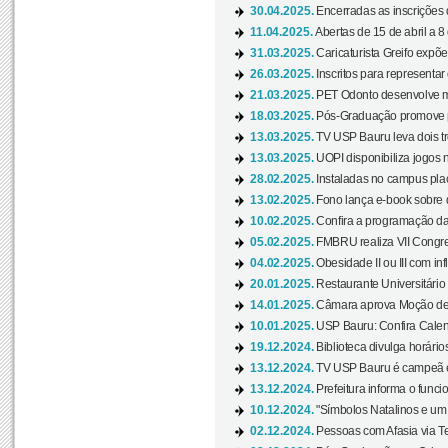
30.04.2025.
Encerradas as inscrições 
11.04.2025.
Abertas de 15 de abril a 8
31.03.2025.
Caricaturista Greifo expõ
26.03.2025.
Inscritos para representa
21.03.2025.
PET Odonto desenvolve ma
18.03.2025.
Pós-Graduação promove pal
13.03.2025.
TV USP Bauru leva dois tr
13.03.2025.
UOPI disponibiliza jogos 
28.02.2025.
Instaladas no campus pla
13.02.2025.
Fono lança e-book sobre de
10.02.2025.
Confira a programação d
05.02.2025.
FMBRU realiza VII Congr
04.02.2025.
Obesidade II ou III com i
20.01.2025.
Restaurante Universitário
14.01.2025.
Câmara aprova Moção de 
10.01.2025.
USP Bauru: Confira Calend
19.12.2024.
Biblioteca divulga horári
13.12.2024.
TV USP Bauru é campeã em 
13.12.2024.
Prefeitura informa o funci
10.12.2024.
"Símbolos Natalinos e um N
02.12.2024.
Pessoas com Afasia via Te