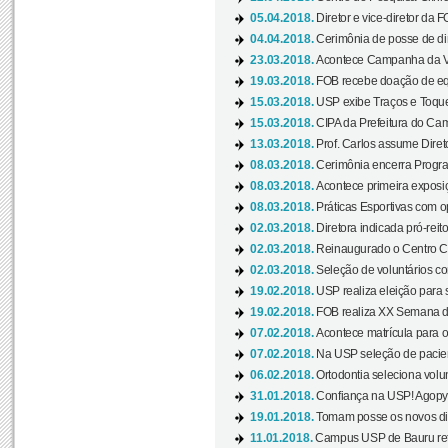
05.04.2018.
Diretor e vice-diretor da 
04.04.2018.
Cerimônia de posse de dir
23.03.2018.
Acontece Campanha da V
19.03.2018.
FOB recebe doação de eq
15.03.2018.
USP exibe Traços e Toques
15.03.2018.
CIPA da Prefeitura do Camp
13.03.2018.
Prof. Carlos assume Diret
08.03.2018.
Cerimônia encerra Progra
08.03.2018.
Acontece primeira exposiçã
08.03.2018.
Práticas Esportivas com o
02.03.2018.
Diretora indicada pró-reito
02.03.2018.
Reinaugurado o Centro Cu
02.03.2018.
Seleção de voluntários co
19.02.2018.
USP realiza eleição para 
19.02.2018.
FOB realiza XX Semana d
07.02.2018.
Acontece matrícula para o
07.02.2018.
Na USP seleção de pacie
06.02.2018.
Ortodontia seleciona volun
31.01.2018.
Confiança na USP! Agopya
19.01.2018.
Tomam posse os novos dir
11.01.2018.
Campus USP de Bauru reto