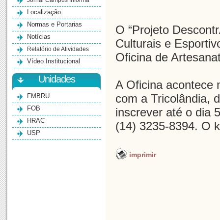
Jornal Campus Informa
Localização
Normas e Portarias
O “Projeto Descont
Notícias
Culturais e Esporti
Relatório de Atividades
Oficina de Artesanat
Vídeo Institucional
Unidades
A Oficina acontece 
FMBRU
com a Tricolândia, 
FOB
inscrever até o dia 
HRAC
(14) 3235-8394. O ki
USP
imprimir