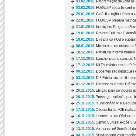
03.02.2016.
Programação de volta às 
03.02.2016.
FOB/USP sedia Encontro de
29.01.2016.
Ginástica agitou férias no
22.01.2016.
FOB/USP prepara matrícula
21.01.2016.
Inscrições: Programa Rev
19.01.2016.
Revista Cultura e Extensão
18.01.2016.
Diretora da FOB é superi
06.01.2016.
Melhores momentos das f
18.12.2015.
Prefeitura informa horário 
17.12.2015.
Lanchonete no campus: Nov
17.12.2015.
Kit Escovinha recebe Prêm
09.12.2015.
Docentes são destaques e
03.12.2015.
Drª. Fidela recebe título 
01.12.2015.
Professora recebe Prêmio 
26.11.2015.
Eleição para servidores no
26.11.2015.
Prossegue seleção para tr
25.11.2015.
"Funcionário A" é a equip
17.11.2015.
Ortodontia da FOB realiza 
16.11.2015.
Inscreva-se na Oficina de
16.11.2015.
Centro Cultural expõe Vive
13.11.2015.
Venha torcer! Semifinal 
04.11.2015.
Sipat encerra com relações