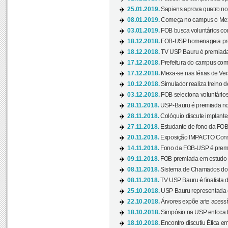
25.01.2019.
Sapiens aprova quatro no v
08.01.2019.
Começa no campus o Mexa
03.01.2019.
FOB busca voluntários com
18.12.2018.
FOB-USP homenageia prof
18.12.2018.
TV USP Bauru é premiada 
17.12.2018.
Prefeitura do campus com h
17.12.2018.
Mexa-se nas férias de Ver
10.12.2018.
Simulador realiza treino d
03.12.2018.
FOB seleciona voluntário
28.11.2018.
USP-Bauru é premiada no 
28.11.2018.
Colóquio discute implantes
27.11.2018.
Estudante de fono da FOB
20.11.2018.
Exposição IMPACTO Consc
14.11.2018.
Fono da FOB-USP é premia
09.11.2018.
FOB premiada em estudo s
08.11.2018.
Sistema de Chamados do c
08.11.2018.
TV USP Bauru é finalista d
25.10.2018.
USP Bauru representada 
22.10.2018.
Árvores expõe arte acessí
18.10.2018.
Simpósio na USP enfoca b
18.10.2018.
Encontro discutiu Ética e