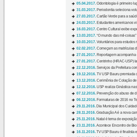
05.04.2017.
Odontologia é primeiro lu
31.03.2017.
Periodontia seleciona volu
27.03.2017.
Cartão Verde para a saúd
24.03.2017.
Estudantes americanos vis
16.03.2017.
Centro Cultural exibe exp
13.03.2017.
“O mundo das mil-coisas” 
10.03.2017.
Voluntários para estudos n
02.02.2017.
Começam as matrículas 
27.01.2017.
Reportagem acompanha e
27.01.2017.
Centrinho (HRAC-USP) lanç
22.12.2016.
Serviços da Prefeitura com
19.12.2016.
TV USP Bauru premiada c
13.12.2016.
Cerimônia de Colação de
12.12.2016.
USP realiza Ginástica nas
07.12.2016.
Prevenção do abuso de dr
06.12.2016.
Formaturas de 2016 no Te
29.11.2016.
Dia Municipal dos Cuidado
28.11.2016.
Graduação A é a nova cam
25.11.2016.
Natal é tema de exposição 
23.11.2016.
Acontece Encontro de Bios
16.11.2016.
TV USP Bauru é finalista em