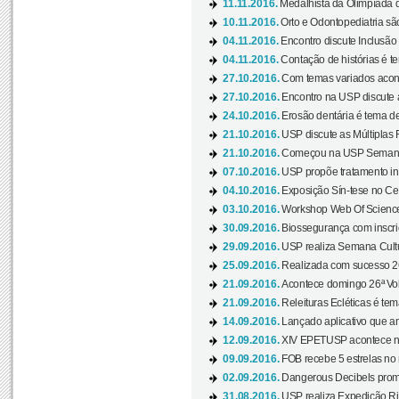
11.11.2016.
Medalhista da Olimpíada 
10.11.2016.
Orto e Odontopediatria sã
04.11.2016.
Encontro discute Inclusão
04.11.2016.
Contação de histórias é te
27.10.2016.
Com temas variados acont
27.10.2016.
Encontro na USP discute 
24.10.2016.
Erosão dentária é tema de
21.10.2016.
USP discute as Múltiplas 
21.10.2016.
Começou na USP Semana C
07.10.2016.
USP propõe tratamento ino
04.10.2016.
Exposição Sín-tese no Cen
03.10.2016.
Workshop Web Of Science
30.09.2016.
Biossegurança com inscriç
29.09.2016.
USP realiza Semana Cultur
25.09.2016.
Realizada com sucesso 26
21.09.2016.
Acontece domingo 26ª Vol
21.09.2016.
Releituras Ecléticas é tem
14.09.2016.
Lançado aplicativo que a
12.09.2016.
XIV EPETUSP acontece n
09.09.2016.
FOB recebe 5 estrelas no r
02.09.2016.
Dangerous Decibels promo
31.08.2016.
USP realiza Expedição Ri