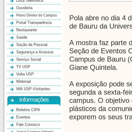
Lista Telefônica
Ouvidoria
Plano Diretor do Campus
Pola abre no dia 4 
Portal Transparência
de Bauru da Univer
Restaurante
Saúde
A mostra faz parte d
Seção de Pessoal
Seção de Eventos Cu
Segurança e Acessos
Campus de Bauru (C
Serviço Social
Giane Quintela.
TV USP
Volta USP
Webmail
A exposição pode se
Wifi USP-Visitantes
segunda a sexta-fei
Informações
campus. O objetivo 
plásticos da comuni
Boletins CIPA
exporem os seus tr
Eventos
Fale Conosco