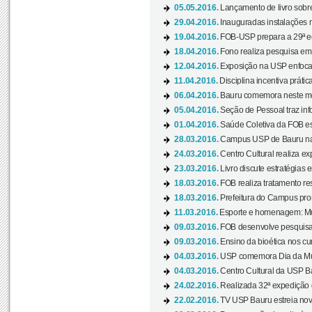
05.05.2016.
Lançamento de livro sobr
29.04.2016.
Inauguradas instalações 
19.04.2016.
FOB-USP prepara a 29ª e
18.04.2016.
Fono realiza pesquisa em m
12.04.2016.
Exposição na USP enfoca u
11.04.2016.
Disciplina incentiva prática
06.04.2016.
Bauru comemora neste mês
05.04.2016.
Seção de Pessoal traz info
01.04.2016.
Saúde Coletiva da FOB es
28.03.2016.
Campus USP de Bauru na l
24.03.2016.
Centro Cultural realiza ex
23.03.2016.
Livro discute estratégias e
18.03.2016.
FOB realiza tratamento res
18.03.2016.
Prefeitura do Campus pro
11.03.2016.
Esporte e homenagem: Mul
09.03.2016.
FOB desenvolve pesquisa 
09.03.2016.
Ensino da bioética nos cu
04.03.2016.
USP comemora Dia da Mulh
04.03.2016.
Centro Cultural da USP Bau
24.02.2016.
Realizada 32ª expedição
22.02.2016.
TV USP Bauru estreia nov