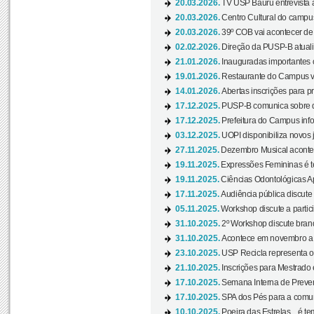
20.03.2026.
TV USP Bauru entrevista a
20.03.2026.
Centro Cultural do campus
20.03.2026.
39º COB vai acontecer de 
02.02.2026.
Direção da PUSP-B atualiz
21.01.2026.
Inauguradas importantes
19.01.2026.
Restaurante do Campus vol
14.01.2026.
Abertas inscrições para p
17.12.2025.
PUSP-B comunica sobre de
17.12.2025.
Prefeitura do Campus info
03.12.2025.
UOPI disponibiliza novos 
27.11.2025.
Dezembro Musical acontec
19.11.2025.
Expressões Femininas é te
19.11.2025.
Ciências Odontológicas Ap
17.11.2025.
Audiência pública discute
05.11.2025.
Workshop discute a partic
31.10.2025.
2º Workshop discute branq
31.10.2025.
Acontece em novembro a 
23.10.2025.
USP Recicla representa 
21.10.2025.
Inscrições para Mestrado
17.10.2025.
Semana Interna de Preven
17.10.2025.
SPA dos Pés para a comuni
10.10.2025.
Poeira das Estrelas... é t