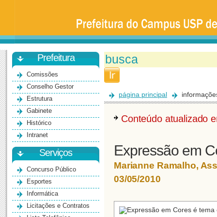
Prefeitura
da
Universidade
de
São
Paulo
-
Bauru
Prefeitura
Comissões
Conselho Gestor
página principal
informaçõe
Estrutura
Gabinete
Conteúdo atualizado
Histórico
Intranet
Expressão em Co
Serviços
Marianne Ramalho, As
Concurso Público
03/05/2010
Esportes
Informática
Licitações e Contratos