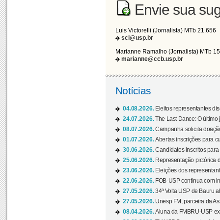
Envie sua sug
Luis Victorelli (Jornalista) MTb 21.656
sci@usp.br
Marianne Ramalho (Jornalista) MTb 1
marianne@ccb.usp.br
Notícias
04.08.2026.
Eleitos representantes di
24.07.2026.
The Last Dance: O últim
08.07.2026.
Campanha solicita doação 
01.07.2026.
Abertas inscrições para c
30.06.2026.
Candidatos inscritos para 
25.06.2026.
Representação pictórica da
23.06.2026.
Eleições dos representant
22.06.2026.
FOB-USP continua com ins
27.05.2026.
34ª Volta USP de Bauru a
27.05.2026.
Unesp FM, parceira da As
08.04.2026.
Aluna da FMBRU-USP expõe