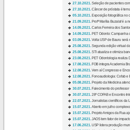
27.10.2021.
Seleção de pacientes com
27.10.2021.
Câncer de próstata é tema
05.10.2021.
Exposição fotográfica no
21.09.2021.
Profª Marília Buzalaf é a no
14.09.2021.
Carlos Ferreira dos Santo
14.09.2021.
PET Odonto: Campanha c
03.09.2021.
Volta USP de Bauru será n
25.08.2021.
Segunda edição virtual da 
25.08.2021.
STI atualiza e otimiza ba
23.08.2021.
PET Odontologia realiza 
17.08.2021.
FOB integra Academia Bras
12.08.2021.
Vem aí Congresso e Encont
12.08.2021.
Fonoaudiologia: Cofab e E
05.08.2021.
Projeto da Medicina atend
30.07.2021.
Falecimento do professor
30.07.2021.
28º COFAB e Encontro Inte
22.07.2021.
Jornalistas científicos d
15.07.2021.
Aberto em julho complexo
15.07.2021.
Projeto Amigos da Rua aj
15.07.2021.
JAOS tem fator de impact
17.06.2021.
USP lidera produção mund