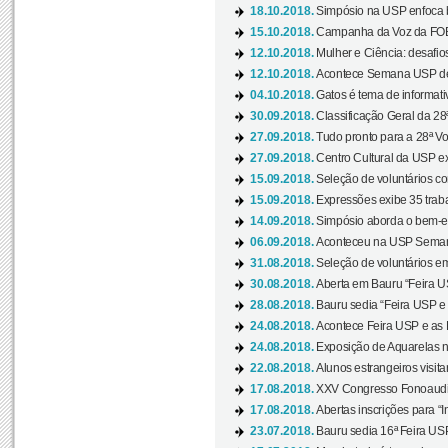
18.10.2018.
Simpósio na USP enfoca b
15.10.2018.
Campanha da Voz da FOB-
12.10.2018.
Mulher e Ciência: desafios
12.10.2018.
Acontece Semana USP de 
04.10.2018.
Gatos é tema de informativo
30.09.2018.
Classificação Geral da 28
27.09.2018.
Tudo pronto para a 28ª Vo
27.09.2018.
Centro Cultural da USP ex
15.09.2018.
Seleção de voluntários co
15.09.2018.
Expressões exibe 35 traba
14.09.2018.
Simpósio aborda o bem-es
06.09.2018.
Aconteceu na USP Semana 
31.08.2018.
Seleção de voluntários em
30.08.2018.
Aberta em Bauru “Feira US
28.08.2018.
Bauru sedia “Feira USP e as
24.08.2018.
Acontece Feira USP e as Pr
24.08.2018.
Exposição de Aquarelas na
22.08.2018.
Alunos estrangeiros visit
17.08.2018.
XXV Congresso Fonoaudio
17.08.2018.
Abertas inscrições para “In
23.07.2018.
Bauru sedia 16ª Feira USP 