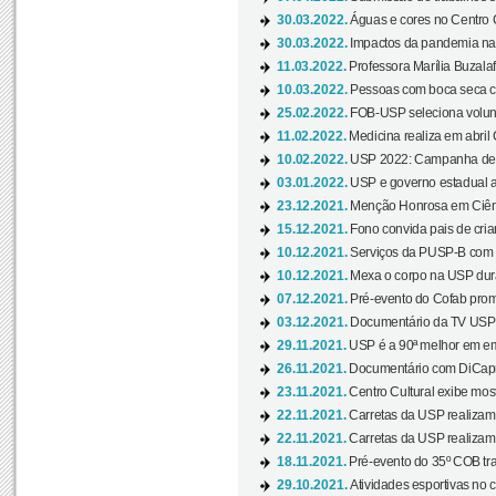
30.03.2022.
Águas e cores no Centro C
30.03.2022.
Impactos da pandemia na 
11.03.2022.
Professora Marília Buzalaf
10.03.2022.
Pessoas com boca seca co
25.02.2022.
FOB-USP seleciona voluntá
11.02.2022.
Medicina realiza em abril
10.02.2022.
USP 2022: Campanha de 
03.01.2022.
USP e governo estadual a
23.12.2021.
Menção Honrosa em Ciênc
15.12.2021.
Fono convida pais de cria
10.12.2021.
Serviços da PUSP-B com in
10.12.2021.
Mexa o corpo na USP duran
07.12.2021.
Pré-evento do Cofab prom
03.12.2021.
Documentário da TV USP 
29.11.2021.
USP é a 90ª melhor em em
26.11.2021.
Documentário com DiCaprio
23.11.2021.
Centro Cultural exibe most
22.11.2021.
Carretas da USP realizam
22.11.2021.
Carretas da USP realizam
18.11.2021.
Pré-evento do 35º COB tra
29.10.2021.
Atividades esportivas no 