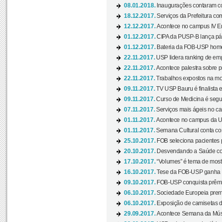
08.01.2018.
Inaugurações contaram com
18.12.2017.
Serviços da Prefeitura com
12.12.2017.
Acontece no campus IV En
01.12.2017.
CIPA da PUSP-B lança pág
01.12.2017.
Bateria da FOB-USP homen
22.11.2017.
USP lidera ranking de emp
22.11.2017.
Acontece palestra sobre p
22.11.2017.
Trabalhos expostos na mos
09.11.2017.
TV USP Bauru é finalista em
09.11.2017.
Curso de Medicina é segun
07.11.2017.
Serviços mais ágeis no c
01.11.2017.
Acontece no campus da US
01.11.2017.
Semana Cultural conta co
25.10.2017.
FOB seleciona pacientes p
20.10.2017.
Desvendando a Saúde com
17.10.2017.
“Volumes” é tema de mostr
16.10.2017.
Tese da FOB-USP ganha 
09.10.2017.
FOB-USP conquista prêmio
06.10.2017.
Sociedade Europeia premi
06.10.2017.
Exposição de camisetas d
29.09.2017.
Acontece Semana da Músi