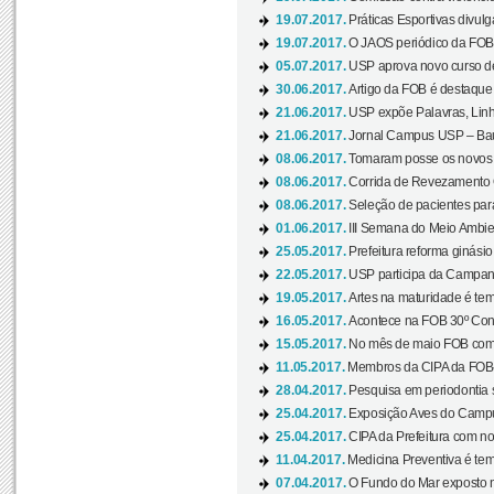
19.07.2017.
Práticas Esportivas divulg
19.07.2017.
O JAOS periódico da FOB d
05.07.2017.
USP aprova novo curso de
30.06.2017.
Artigo da FOB é destaque e
21.06.2017.
USP expõe Palavras, Linh
21.06.2017.
Jornal Campus USP – Baur
08.06.2017.
Tomaram posse os novos
08.06.2017.
Corrida de Revezamento 
08.06.2017.
Seleção de pacientes para
01.06.2017.
III Semana do Meio Ambie
25.05.2017.
Prefeitura reforma ginási
22.05.2017.
USP participa da Campanh
19.05.2017.
Artes na maturidade é tem
16.05.2017.
Acontece na FOB 30º Cong
15.05.2017.
No mês de maio FOB com
11.05.2017.
Membros da CIPA da FOB
28.04.2017.
Pesquisa em periodontia s
25.04.2017.
Exposição Aves do Campu
25.04.2017.
CIPA da Prefeitura com no
11.04.2017.
Medicina Preventiva é tem
07.04.2017.
O Fundo do Mar exposto no