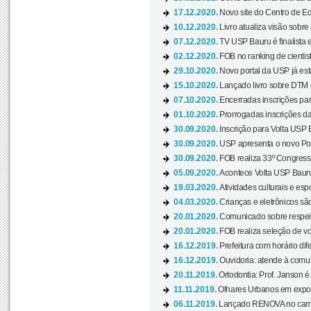
17.12.2020.
Novo site do Centro de Ed
10.12.2020.
Livro atualiza visão sobre
07.12.2020.
TV USP Bauru é finalista em
02.12.2020.
FOB no ranking de cientista
29.10.2020.
Novo portal da USP já está
15.10.2020.
Lançado livro sobre DTM e
07.10.2020.
Encerradas inscrições par
01.10.2020.
Prorrogadas inscrições da
30.09.2020.
Inscrição para Volta USP B
30.09.2020.
USP apresenta o novo Port
30.09.2020.
FOB realiza 33º Congresso
05.09.2020.
Acontece Volta USP Bauru 
19.03.2020.
Atividades culturais e esp
04.03.2020.
Crianças e eletrônicos sã
20.01.2020.
Comunicado sobre respeit
20.01.2020.
FOB realiza seleção de vol
16.12.2019.
Prefeitura com horário dife
16.12.2019.
Ouvidoria: atende à comu
20.11.2019.
Ortodontia: Prof. Janson é
11.11.2019.
Olhares Urbanos em exposi
06.11.2019.
Lançado RENOVA no camp