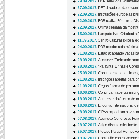
29.09.2017.
USP seleciona voluntários
27.09.2017.
PET discute cuidado com p
22.09.2017.
Instituições europeias pre
22.09.2017.
FOB realiza Fórum de Dis
22.09.2017.
Última semana da mostra “
15.09.2017.
Lançado livro Ortodontia 
11.09.2017.
Centro Cultural exibe a ex
04.09.2017.
FOB recebe nota máxima d
31.08.2017.
Estão acabando vagas par
28.08.2017.
Acontece “Treinando para 
28.08.2017.
“Palavras, Linhas e Cores
25.08.2017.
Continuam abertas inscriç
21.08.2017.
Inscrições abertas para o 
21.08.2017.
Cegos é tema de performa
18.08.2017.
Continuam abertas inscriç
18.08.2017.
Aquarelando é tema de mos
18.08.2017.
Encontro Internacional de 
08.08.2017.
CIPAs capacitam novos m
07.08.2017.
Acontece Congresso Fonoa
28.07.2017.
Artigo discute orientação 
25.07.2017.
Prótese Parcial Removível
19.07.2017.
Comissão contra violênci