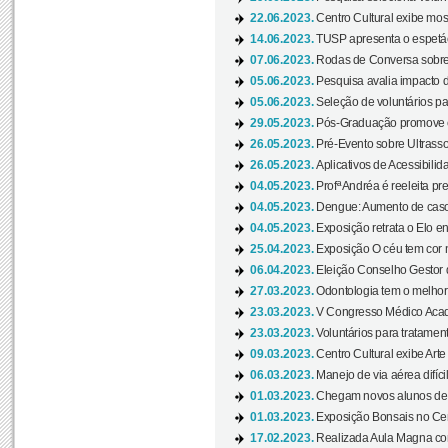
22.06.2023.
Centro Cultural exibe mo
14.06.2023.
TUSP apresenta o espetác
07.06.2023.
Rodas de Conversa sobre
05.06.2023.
Pesquisa avalia impacto d
05.06.2023.
Seleção de voluntários pa
29.05.2023.
Pós-Graduação promove ev
26.05.2023.
Pré-Evento sobre Ultrasso
26.05.2023.
Aplicativos de Acessibilida
04.05.2023.
Profª Andréa é reeleita pr
04.05.2023.
Dengue: Aumento de casos
04.05.2023.
Exposição retrata o Elo ent
25.04.2023.
Exposição O céu tem cor 
06.04.2023.
Eleição Conselho Gestor
27.03.2023.
Odontologia tem o melho
23.03.2023.
V Congresso Médico Acad
23.03.2023.
Voluntários para tratamento
09.03.2023.
Centro Cultural exibe Arte
06.03.2023.
Manejo de via aérea difíci
01.03.2023.
Chegam novos alunos de O
01.03.2023.
Exposição Bonsais no Cent
17.02.2023.
Realizada Aula Magna com 