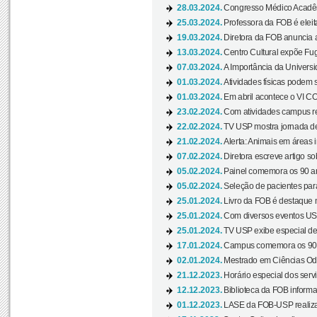
28.03.2024.
Congresso Médico Acadêm
25.03.2024.
Professora da FOB é eleita
19.03.2024.
Diretora da FOB anuncia 
13.03.2024.
Centro Cultural expõe Fug
07.03.2024.
A Importância da Universi
01.03.2024.
Atividades físicas podem 
01.03.2024.
Em abril acontece o VI C
23.02.2024.
Com atividades campus re
22.02.2024.
TV USP mostra jornada de
21.02.2024.
Alerta: Animais em áreas 
07.02.2024.
Diretora escreve artigo s
05.02.2024.
Painel comemora os 90 an
05.02.2024.
Seleção de pacientes para
25.01.2024.
Livro da FOB é destaque 
25.01.2024.
Com diversos eventos US
25.01.2024.
TV USP exibe especial de
17.01.2024.
Campus comemora os 90 
02.01.2024.
Mestrado em Ciências Odo
21.12.2023.
Horário especial dos servi
12.12.2023.
Biblioteca da FOB informa
01.12.2023.
LASE da FOB-USP realiza 