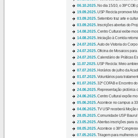
06.10.2025.
No dia 15/10, o 39º COB 
19.09.2025.
USP Recicla promove Most
03.09.2025.
Setembro traz arte e cultu
03.09.2025.
Inscrições abertas do Pro
14.08.2025.
Centro Cultural exibe mos
14.08.2025.
Iniciação à Corrida retoma 
24.07.2025.
Auto de Vistoria do Corpo
24.07.2025.
Oficina de Mosaicos para 
24.07.2025.
Calendário de Práticas Esp
11.07.2025.
USP Recicla: Meio ambient
07.07.2025.
Horários de julho da Acad
01.07.2025.
Voluntários para tratament
01.07.2025.
32º COFAB e Encontro do
24.06.2025.
Representação pictórica d
24.06.2025.
Centro Cultural expõe most
05.06.2025.
Acontece no campus a 33ª
04.06.2025.
TV USP receberá Moção d
28.05.2025.
Comunidade USP Bauru! Ve
23.05.2025.
Abertas inscrições para 
08.05.2025.
Acontece o 38º Congresso
07.05.2025.
Triagem para mulheres com