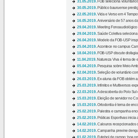
31.05.2019.
FOB seleciona voluntário
30.05.2019.
Público bauruense prestig
22.05.2019.
Vida e Verso em 4 Tempos
16.05.2019.
Aniversário de 57 anos d
29.04.2019.
Meeting Fonoaudiológico d
29.04.2019.
Saúde Coletiva seleciona 
26.04.2019.
Modelo da FOB-USP inspir
25.04.2019.
Acontece no campus Cam
18.04.2019.
FOB-USP discute disfagia 
11.04.2019.
Natureza Viva é tema de 
05.04.2019.
Pesquisa sobre Meio Ambi
02.04.2019.
Seleção de voluntário com
26.03.2019.
Ex-aluna da FOB obtém a
25.03.2019.
Infinitos e Multiversos ex
22.03.2019.
A descoberta do Polo Sul
15.03.2019.
Eleição de servidor no Co
15.03.2019.
Ortodontia é tema de encon
25.02.2019.
Palestra e campanha ence
25.02.2019.
Práticas Esportivas inicia 
14.02.2019.
Calouros recepcionados 
14.02.2019.
Campanha previne dengue
01.02.2019.
Futebol de campo: boa opçã