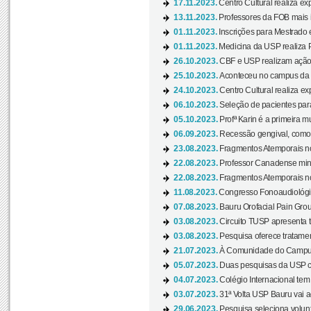
17.11.2023.
Centro Cultural realiza ex
13.11.2023.
Professores da FOB mais i
01.11.2023.
Inscrições para Mestrado 
01.11.2023.
Medicina da USP realiza 
26.10.2023.
CBF e USP realizam ação d
25.10.2023.
Aconteceu no campus da 
24.10.2023.
Centro Cultural realiza e
06.10.2023.
Seleção de pacientes para
05.10.2023.
Profª Karin é a primeira m
06.09.2023.
Recessão gengival, como re
23.08.2023.
Fragmentos Atemporais no
22.08.2023.
Professor Canadense minis
22.08.2023.
Fragmentos Atemporais no
11.08.2023.
Congresso Fonoaudiológic
07.08.2023.
Bauru Orofacial Pain Grou
03.08.2023.
Circuito TUSP apresenta t
03.08.2023.
Pesquisa oferece tratamen
21.07.2023.
À Comunidade do Campus
05.07.2023.
Duas pesquisas da USP co
04.07.2023.
Colégio Internacional tem
03.07.2023.
31ª Volta USP Bauru vai a
29.06.2023.
Pesquisa seleciona volunt