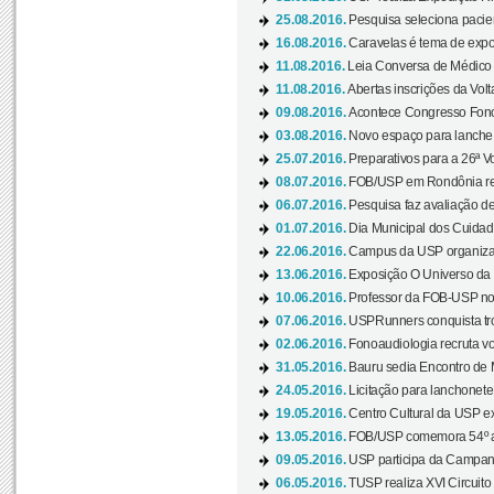
25.08.2016.
Pesquisa seleciona pacie
16.08.2016.
Caravelas é tema de expo
11.08.2016.
Leia Conversa de Médico e 
11.08.2016.
Abertas inscrições da Vol
09.08.2016.
Acontece Congresso Fonoa
03.08.2016.
Novo espaço para lanche 
25.07.2016.
Preparativos para a 26ª V
08.07.2016.
FOB/USP em Rondônia real
06.07.2016.
Pesquisa faz avaliação de
01.07.2016.
Dia Municipal dos Cuidado
22.06.2016.
Campus da USP organiza "
13.06.2016.
Exposição O Universo da C
10.06.2016.
Professor da FOB-USP no
07.06.2016.
USPRunners conquista tro
02.06.2016.
Fonoaudiologia recruta vo
31.05.2016.
Bauru sedia Encontro de M
24.05.2016.
Licitação para lanchonet
19.05.2016.
Centro Cultural da USP ex
13.05.2016.
FOB/USP comemora 54º an
09.05.2016.
USP participa da Campanh
06.05.2016.
TUSP realiza XVI Circuito