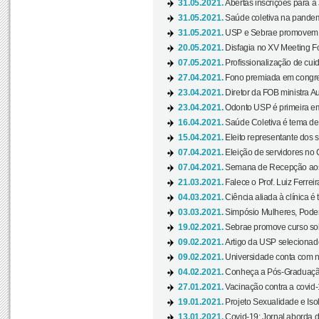
31.05.2021.
Abertas inscrições para a
31.05.2021.
Saúde coletiva na pandemi
31.05.2021.
USP e Sebrae promovem 
20.05.2021.
Disfagia no XV Meeting F
07.05.2021.
Profissionalização de cuid
27.04.2021.
Fono premiada em congress
23.04.2021.
Diretor da FOB ministra A
23.04.2021.
Odonto USP é primeira em
16.04.2021.
Saúde Coletiva é tema de
15.04.2021.
Eleito representante dos s
07.04.2021.
Eleição de servidores no 
07.04.2021.
Semana de Recepção aos C
21.03.2021.
Falece o Prof. Luiz Ferreir
04.03.2021.
Ciência aliada à clínica é
03.03.2021.
Simpósio Mulheres, Poder
19.02.2021.
Sebrae promove curso sob
09.02.2021.
Artigo da USP selecionado
09.02.2021.
Universidade conta com nov
04.02.2021.
Conheça a Pós-Graduaçã
27.01.2021.
Vacinação contra a covid-
19.01.2021.
Projeto Sexualidade e Iso
13.01.2021.
Covid-19: Jornal aborda d