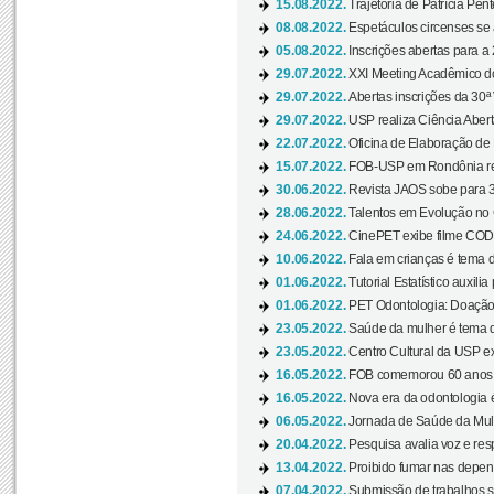
15.08.2022.
Trajetória de Patrícia Pen
08.08.2022.
Espetáculos circenses se
05.08.2022.
Inscrições abertas para a 
29.07.2022.
XXI Meeting Acadêmico do
29.07.2022.
Abertas inscrições da 30ª
29.07.2022.
USP realiza Ciência Abert
22.07.2022.
Oficina de Elaboração de 
15.07.2022.
FOB-USP em Rondônia rea
30.06.2022.
Revista JAOS sobe para 3
28.06.2022.
Talentos em Evolução no C
24.06.2022.
CinePET exibe filme CODA 
10.06.2022.
Fala em crianças é tema d
01.06.2022.
Tutorial Estatístico auxilia
01.06.2022.
PET Odontologia: Doação
23.05.2022.
Saúde da mulher é tema d
23.05.2022.
Centro Cultural da USP ex
16.05.2022.
FOB comemorou 60 anos c
16.05.2022.
Nova era da odontologia é
06.05.2022.
Jornada de Saúde da Mulhe
20.04.2022.
Pesquisa avalia voz e res
13.04.2022.
Proibido fumar nas depen
07.04.2022.
Submissão de trabalhos s