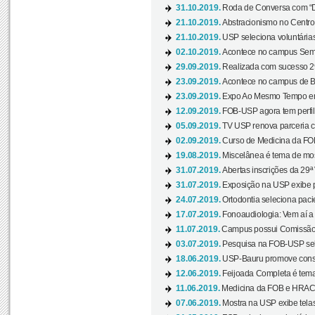
31.10.2019.
Roda de Conversa com “Di
21.10.2019.
Abstracionismo no Centro 
21.10.2019.
USP seleciona voluntária
02.10.2019.
Acontece no campus Seman
29.09.2019.
Realizada com sucesso 29
23.09.2019.
Acontece no campus de Ba
23.09.2019.
Expo Ao Mesmo Tempo em 
12.09.2019.
FOB-USP agora tem perfil 
05.09.2019.
TV USP renova parceria c
02.09.2019.
Curso de Medicina da FOB
19.08.2019.
Miscelânea é tema de mos
31.07.2019.
Abertas inscrições da 29ª
31.07.2019.
Exposição na USP exibe pa
24.07.2019.
Ortodontia seleciona pacie
17.07.2019.
Fonoaudiologia: Vem aí a 
11.07.2019.
Campus possui Comissão 
03.07.2019.
Pesquisa na FOB-USP sele
18.06.2019.
USP-Bauru promove consci
12.06.2019.
Feijoada Completa é tema
11.06.2019.
Medicina da FOB e HRAC 
07.06.2019.
Mostra na USP exibe telas 