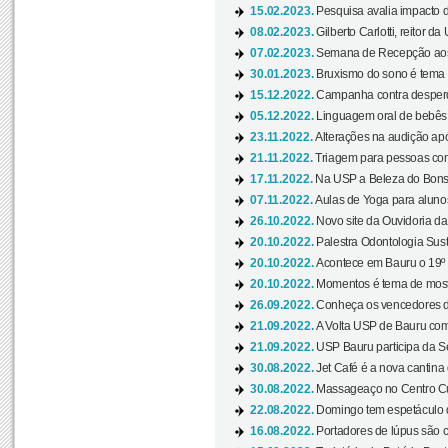
15.02.2023.
Pesquisa avalia impacto d
08.02.2023.
Gilberto Carlotti, reitor d
07.02.2023.
Semana de Recepção aos
30.01.2023.
Bruxismo do sono é tema d
15.12.2022.
Campanha contra desperdí
05.12.2022.
Linguagem oral de bebês 
23.11.2022.
Alterações na audição apó
21.11.2022.
Triagem para pessoas com 
17.11.2022.
Na USP a Beleza do Bonsai
07.11.2022.
Aulas de Yoga para aluno
26.10.2022.
Novo site da Ouvidoria d
20.10.2022.
Palestra Odontologia Suste
20.10.2022.
Acontece em Bauru o 19º C
20.10.2022.
Momentos é tema de mostra
26.09.2022.
Conheça os vencedores da
21.09.2022.
A Volta USP de Bauru com
21.09.2022.
USP Bauru participa da S
30.08.2022.
Jet Café é a nova cantina
30.08.2022.
Massageaço no Centro Cul
22.08.2022.
Domingo tem espetáculo d
16.08.2022.
Portadores de lúpus são c