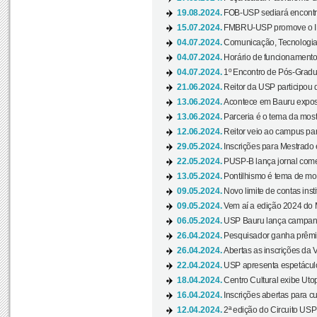
19.08.2024.
FOB-USP sediará encontro
15.07.2024.
FMBRU-USP promove o II 
04.07.2024.
Comunicação, Tecnologia
04.07.2024.
Horário de funcionamento
04.07.2024.
1º Encontro de Pós-Gradu
21.06.2024.
Reitor da USP participou 
13.06.2024.
Acontece em Bauru exposi
13.06.2024.
Parceria é o tema da mostr
12.06.2024.
Reitor veio ao campus para
29.05.2024.
Inscrições para Mestrado
22.05.2024.
PUSP-B lança jornal come
13.05.2024.
Pontilhismo é tema de most
09.05.2024.
Novo limite de contas ins
09.05.2024.
Vem aí a edição 2024 do 
06.05.2024.
USP Bauru lança campanha
26.04.2024.
Pesquisador ganha prêmio 
26.04.2024.
Abertas as inscrições da 
22.04.2024.
USP apresenta espetáculo
18.04.2024.
Centro Cultural exibe Utop
16.04.2024.
Inscrições abertas para 
12.04.2024.
2ª edição do Circuito USP