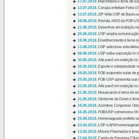
17.07.2018.
Marchetaria é tema de ex
13.07.2018.
Corujas enfeitam Feira USP
13.07.2018.
28ª Volta USP de Bauru a
28.06.2018.
Revista JAOS da FOB-USP
21.06.2018.
Desenhos em exibição na 
20.06.2018.
USP amplia comunicação 
18.06.2018.
Envelhecimento é tema de
13.06.2018.
USP seleciona voluntárias 
08.06.2018.
USP exibe exposição in l t
30.05.2018.
Arte panô em exibição no C
30.05.2018.
Esporte e solidariedade 
28.05.2018.
FOB suspende aulas de gr
25.05.2018.
FOB-USP apresenta sua no
23.05.2018.
Arte panô em exibição no C
21.05.2018.
Mosaicando é tema de ex
21.05.2018.
Síndrome de Down é tema
16.05.2018.
Acontece Congresso Odont
16.05.2018.
FOB/USP comemorou 56 a
25.04.2018.
Homenageado prefeito ces
23.04.2018.
USP e APM homenageiam D
13.04.2018.
Móveis Plasmados é tema 
12.04.2018.
Centro de Pesquisa Clíni