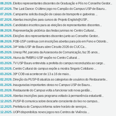
.08.2026.
Eleitos representantes discentes de Graduação e Pós no Conselho Gestor...
.07.2026.
The Last Dance: O último jogo no Campão do Campus USP de Bauru...
.07.2026.
Campanha solicita doação de caixas de transporte e gatoeiras ...
.07.2026.
Abertas inscrições para cursos do Projeto English@USP...
.06.2026.
Candidatos inscritos para as eleições de representantes discentes...
.06.2026.
Representação pictórica das festas juninas no Centro Cultural...
.06.2026.
Eleições dos representantes discentes junto ao Conselho Gestor...
.06.2026.
FOB-USP continua com inscrições abertas para pós em Fono e Odonto...
.05.2026.
34ª Volta USP de Bauru abre Circuito 2026 do CUCCa...
.05.2026.
Unesp FM, parceira da Assessoria de Comunicação, faz 35 anos...
.04.2026.
Aluna da FMBRU-USP expõe no Centro Cultural ...
.03.2026.
TV USP Bauru entrevista a prefeita do campus reconduzida ao cargo...
.03.2026.
Centro Cultural do campus expõe a mostra Singelo Cotidiano ...
.03.2026.
39º COB vai acontecer de 13 a 16 de maio...
.02.2026.
Direção da PUSP-B atualiza as categorias de usuários do Restaurante...
.01.2026.
Inauguradas importantes obras no Campus USP de Bauru...
.01.2026.
Restaurante do Campus volta a funcionar sob nova gestão...
.01.2026.
Abertas inscrições para programa voltado à permanência estudantil...
.12.2025.
PUSP-B comunica sobre descarte consciente do lixo no campus...
.12.2025.
Prefeitura do Campus informa sobre horário de serviços...
.12.2025.
UOPI disponibiliza novos jogos nos Centros de Vivência ...