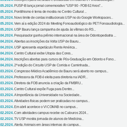
.05.2024.
PUSP-B lança jornal comemorativo "USP 90 - FOB 62 Anos"...
.05.2024.
Pontilhismo é tema de mostra no Centro Cultural ...
.05.2024.
Novo limite de contas institucionais USP no do Google Workspaces...
.05.2024.
Vem aí a edição 2024 do Meeting Fonoaudiológico do PET Fonoaudiologia...
.05.2024.
USP Bauru lança campanha de ajuda às vítimas do RS...
.04.2024.
Pesquisador ganha prêmio internacional na área de Odontopediatria ...
.04.2024.
Abertas as inscrições da Volta USP de Bauru...
.04.2024.
USP apresenta espetáculo Rente América...
.04.2024.
Centro Cultural exibe Utopia das Cores...
.04.2024.
Inscrições abertas para cursos de Pós-Graduação em Odonto e Fono...
.04.2024.
2ª edição do Circuito USP de Corrida e Caminhada...
.03.2024.
Congresso Médico Acadêmico de Bauru será aberto no campus...
.03.2024.
Professora da FOB é eleita para diretoria na IADR...
.03.2024.
Diretora da FOB anuncia a criação da FMBRU...
.03.2024.
Centro Cultural expõe Fuga para Dentro...
.03.2024.
A Importância da Universidade na Sociedade...
.03.2024.
Atividades físicas podem ser praticadas no campus...
.03.2024.
Em abril acontece o VI COMAB no campus...
.02.2024.
Com atividades campus recebe os Calouros 2024...
.02.2024.
TV USP mostra jornada de alunos de Medicina...
.02.2024.
Alerta: Animais em áreas internas do campus...