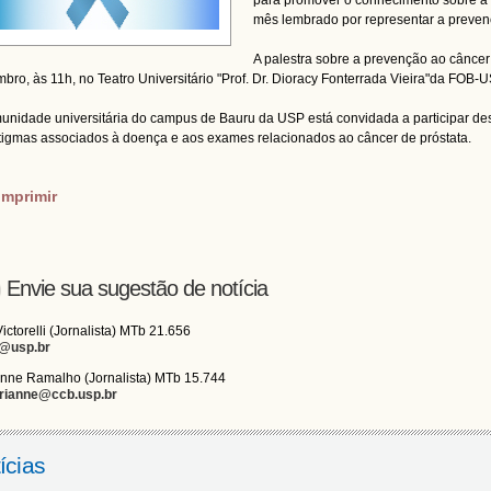
para promover o conhecimento sobre 
mês lembrado por representar a preven
A palestra sobre a prevenção ao câncer 
bro, às 11h, no Teatro Universitário "Prof. Dr. Dioracy Fonterrada Vieira"da FOB-U
unidade universitária do campus de Bauru da USP está convidada a participar dest
tigmas associados à doença e aos exames relacionados ao câncer de próstata.
imprimir
Envie sua sugestão de notícia
Victorelli (Jornalista) MTb 21.656
i@usp.br
nne Ramalho (Jornalista) MTb 15.744
rianne@ccb.usp.br
ícias