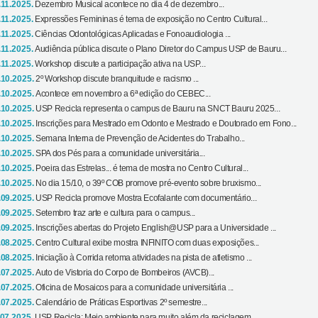
.11.2025.
Dezembro Musical acontece no dia 4 de dezembro...
.11.2025.
Expressões Femininas é tema de exposição no Centro Cultural...
.11.2025.
Ciências Odontológicas Aplicadas e Fonoaudiologia ...
.11.2025.
Audiência pública discute o Plano Diretor do Campus USP de Bauru...
.11.2025.
Workshop discute a participação ativa na USP...
.10.2025.
2º Workshop discute branquitude e racismo ...
.10.2025.
Acontece em novembro a 6ª edição do CEBEC...
.10.2025.
USP Recicla representa o campus de Bauru na SNCT Bauru 2025...
.10.2025.
Inscrições para Mestrado em Odonto e Mestrado e Doutorado em Fono...
.10.2025.
Semana Interna de Prevenção de Acidentes do Trabalho...
.10.2025.
SPA dos Pés para a comunidade universitária...
.10.2025.
Poeira das Estrelas... é tema de mostra no Centro Cultural...
.10.2025.
No dia 15/10, o 39º COB promove pré-evento sobre bruxismo...
.09.2025.
USP Recicla promove Mostra Ecofalante com documentário...
.09.2025.
Setembro traz arte e cultura para o campus...
.09.2025.
Inscrições abertas do Projeto English@USP para a Universidade ...
.08.2025.
Centro Cultural exibe mostra INFINITO com duas exposições...
.08.2025.
Iniciação à Corrida retoma atividades na pista de atletismo ...
.07.2025.
Auto de Vistoria do Corpo de Bombeiros (AVCB)...
.07.2025.
Oficina de Mosaicos para a comunidade universitária ...
.07.2025.
Calendário de Práticas Esportivas 2º semestre...
.07.2025.
USP Recicla: Meio ambiente para muito além da reciclagem...