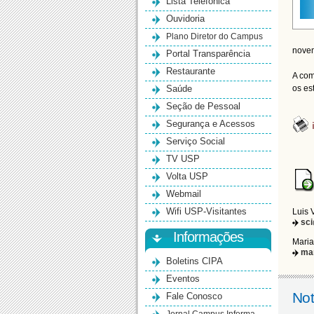
Lista Telefônica
Ouvidoria
Plano Diretor do Campus
novem
Portal Transparência
Restaurante
A com
Saúde
os es
Seção de Pessoal
Segurança e Acessos
Serviço Social
TV USP
Volta USP
Webmail
Wifi USP-Visitantes
Luis 
sc
Informações
Maria
ma
Boletins CIPA
Eventos
Not
Fale Conosco