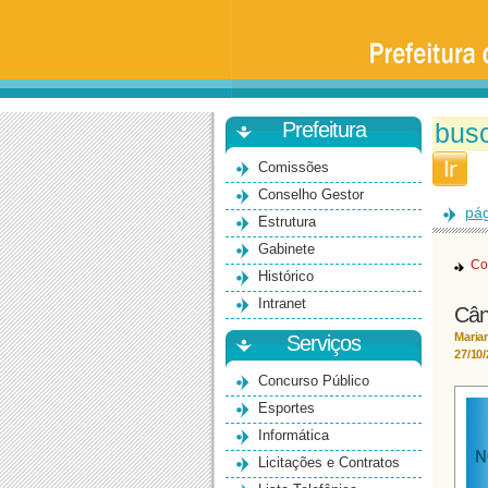
Prefeitura
da
Universidade
de
São
Paulo
-
Bauru
Prefeitura
Comissões
Conselho Gestor
pág
Estrutura
Gabinete
Co
Histórico
Intranet
Cân
Maria
Serviços
27/10
Concurso Público
Esportes
Informática
Licitações e Contratos