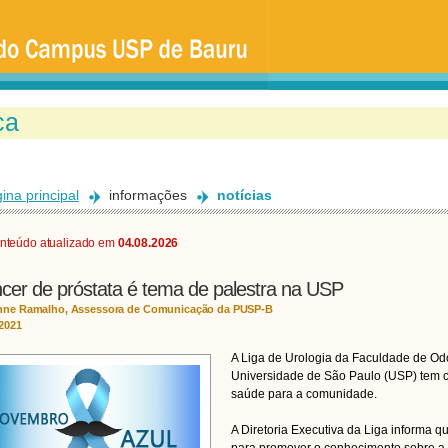
Ir
para
o
conteúdo
principal
ina principal
informações
notícias
nteúdo atualizado em
04.08.2026
cer de próstata é tema de palestra na USP
nne Ramalho, Assessora de Comunicação da PUSP-B
/2021
A Liga de Urologia da Faculdade de Od
Universidade de São Paulo (USP) tem 
saúde para a comunidade.
A Diretoria Executiva da Liga informa q