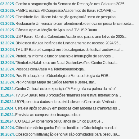
.02.2025.
Confira a programação da Semana de Recepção aos Calouros 2025...
.02.2025.
FMBRU realiza VII Congresso Acadêmico de Bauru (COMAB) ...
.02.2025.
Obesidade II ou III com inflamação gengival é tema de pesquisa...
.01.2025.
Restaurante Universitário com atendimento de nova empresa terceirizada...
.01.2025.
Câmara aprova Moção de Aplauso à TV USP Bauru...
.01.2025.
USP Bauru: Confira Calendário Acadêmico para o ano letivo de 2025...
.12.2024.
Biblioteca divulga horários de funcionamento no recesso 2024/25...
.12.2024.
TV USP Bauru é campeã em três categorias de festival audiovisual ...
.12.2024.
Prefeitura informa o funcionamento e interrupção de serviços ...
.12.2024.
"Símbolos Natalinos e um Natal Sustentável" no Centro Cultural...
.12.2024.
Pessoas com Afasia via Telefonoaudiologia...
.12.2024.
Pós-Graduação em Odontologia e Fonoaudiologia da FOB...
.12.2024.
PRIP divulga Mapa de Saúde Mental e Bem-Estar...
.11.2024.
Centro Cultural exibe exposição “A Fotografia na palma da mão”...
.11.2024.
TV USP Bauru tem 8 produções finalistas em festival internacional...
.11.2024.
UOPI pesquisa dados sobre atividades nos Centros de Vivência...
.11.2024.
Cefaleia após covid-19 em pessoas com anomalias craniofaciais ...
.11.2024.
Em visita ao campus reitor inaugura obras...
.11.2024.
CORALUSP comemora os 80 anos de Chico Buarque...
.10.2024.
Ciência brasileira ganha Prêmio inédito da Odontologia mundial...
.10.2024.
Obesos com inflamação gengival são convidados para pesquisa...