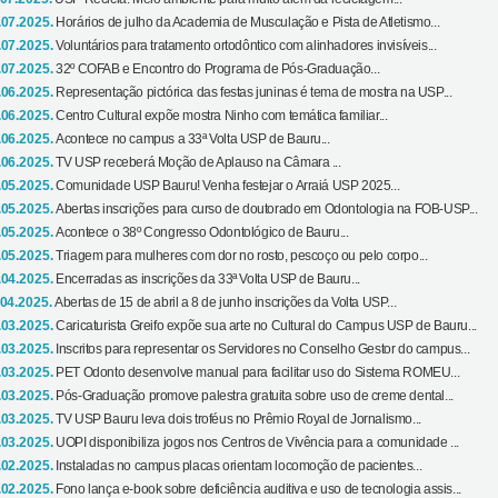
.07.2025.
Horários de julho da Academia de Musculação e Pista de Atletismo...
.07.2025.
Voluntários para tratamento ortodôntico com alinhadores invisíveis...
.07.2025.
32º COFAB e Encontro do Programa de Pós-Graduação...
.06.2025.
Representação pictórica das festas juninas é tema de mostra na USP...
.06.2025.
Centro Cultural expõe mostra Ninho com temática familiar...
.06.2025.
Acontece no campus a 33ª Volta USP de Bauru...
.06.2025.
TV USP receberá Moção de Aplauso na Câmara ...
.05.2025.
Comunidade USP Bauru! Venha festejar o Arraiá USP 2025...
.05.2025.
Abertas inscrições para curso de doutorado em Odontologia na FOB-USP...
.05.2025.
Acontece o 38º Congresso Odontológico de Bauru...
.05.2025.
Triagem para mulheres com dor no rosto, pescoço ou pelo corpo...
.04.2025.
Encerradas as inscrições da 33ª Volta USP de Bauru...
.04.2025.
Abertas de 15 de abril a 8 de junho inscrições da Volta USP...
.03.2025.
Caricaturista Greifo expõe sua arte no Cultural do Campus USP de Bauru...
.03.2025.
Inscritos para representar os Servidores no Conselho Gestor do campus...
.03.2025.
PET Odonto desenvolve manual para facilitar uso do Sistema ROMEU...
.03.2025.
Pós-Graduação promove palestra gratuita sobre uso de creme dental...
.03.2025.
TV USP Bauru leva dois troféus no Prêmio Royal de Jornalismo...
.03.2025.
UOPI disponibiliza jogos nos Centros de Vivência para a comunidade ...
.02.2025.
Instaladas no campus placas orientam locomoção de pacientes...
.02.2025.
Fono lança e-book sobre deficiência auditiva e uso de tecnologia assis...