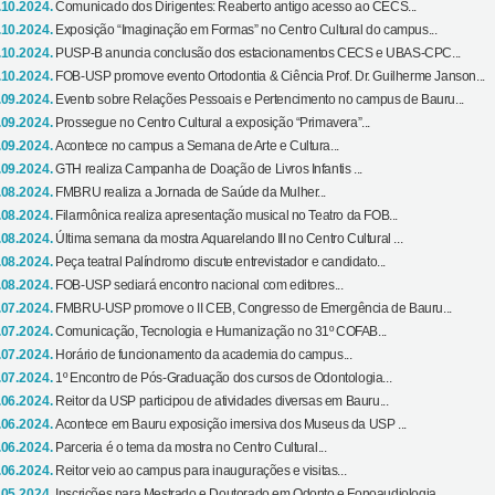
.10.2024.
Comunicado dos Dirigentes: Reaberto antigo acesso ao CECS...
.10.2024.
Exposição “Imaginação em Formas” no Centro Cultural do campus...
.10.2024.
PUSP-B anuncia conclusão dos estacionamentos CECS e UBAS-CPC...
.10.2024.
FOB-USP promove evento Ortodontia & Ciência Prof. Dr. Guilherme Janson...
.09.2024.
Evento sobre Relações Pessoais e Pertencimento no campus de Bauru...
.09.2024.
Prossegue no Centro Cultural a exposição “Primavera”...
.09.2024.
Acontece no campus a Semana de Arte e Cultura...
.09.2024.
GTH realiza Campanha de Doação de Livros Infantis ...
.08.2024.
FMBRU realiza a Jornada de Saúde da Mulher...
.08.2024.
Filarmônica realiza apresentação musical no Teatro da FOB...
.08.2024.
Última semana da mostra Aquarelando III no Centro Cultural ...
.08.2024.
Peça teatral Palíndromo discute entrevistador e candidato...
.08.2024.
FOB-USP sediará encontro nacional com editores...
.07.2024.
FMBRU-USP promove o II CEB, Congresso de Emergência de Bauru...
.07.2024.
Comunicação, Tecnologia e Humanização no 31º COFAB...
.07.2024.
Horário de funcionamento da academia do campus...
.07.2024.
1º Encontro de Pós-Graduação dos cursos de Odontologia...
.06.2024.
Reitor da USP participou de atividades diversas em Bauru...
.06.2024.
Acontece em Bauru exposição imersiva dos Museus da USP ...
.06.2024.
Parceria é o tema da mostra no Centro Cultural...
.06.2024.
Reitor veio ao campus para inaugurações e visitas...
.05.2024.
Inscrições para Mestrado e Doutorado em Odonto e Fonoaudiologia...