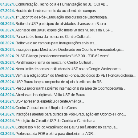
.07.2024.
Comunicação, Tecnologia e Humanização no 31º COFAB...
.07.2024.
Horário de funcionamento da academia do campus...
.07.2024.
1º Encontro de Pós-Graduação dos cursos de Odontologia...
.06.2024.
Reitor da USP participou de atividades diversas em Bauru...
.06.2024.
Acontece em Bauru exposição imersiva dos Museus da USP ...
.06.2024.
Parceria é o tema da mostra no Centro Cultural...
.06.2024.
Reitor veio ao campus para inaugurações e visitas...
.05.2024.
Inscrições para Mestrado e Doutorado em Odonto e Fonoaudiologia...
.05.2024.
PUSP-B lança jornal comemorativo "USP 90 - FOB 62 Anos"...
.05.2024.
Pontilhismo é tema de mostra no Centro Cultural ...
.05.2024.
Novo limite de contas institucionais USP no do Google Workspaces...
.05.2024.
Vem aí a edição 2024 do Meeting Fonoaudiológico do PET Fonoaudiologia...
.05.2024.
USP Bauru lança campanha de ajuda às vítimas do RS...
.04.2024.
Pesquisador ganha prêmio internacional na área de Odontopediatria ...
.04.2024.
Abertas as inscrições da Volta USP de Bauru...
.04.2024.
USP apresenta espetáculo Rente América...
.04.2024.
Centro Cultural exibe Utopia das Cores...
.04.2024.
Inscrições abertas para cursos de Pós-Graduação em Odonto e Fono...
.04.2024.
2ª edição do Circuito USP de Corrida e Caminhada...
.03.2024.
Congresso Médico Acadêmico de Bauru será aberto no campus...
.03.2024.
Professora da FOB é eleita para diretoria na IADR...