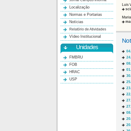
Jornal Campus Informa
Luis 
Localização
sc
Normas e Portarias
Maria
Notícias
ma
Relatório de Atividades
Vídeo Institucional
Not
Unidades
04
FMBRU
24
08
FOB
01
HRAC
30
USP
25
23
22
27
27
08
20
20