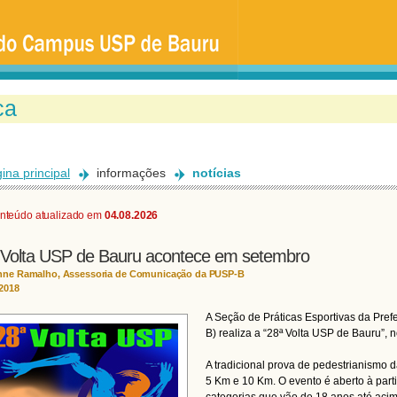
Ir
para
o
conteúdo
principal
ina principal
informações
notícias
nteúdo atualizado em
04.08.2026
 Volta USP de Bauru acontece em setembro
nne Ramalho, Assessoria de Comunicação da PUSP-B
/2018
A Seção de Práticas Esportivas da Pr
B) realiza a “28ª Volta USP de Bauru”, n
A tradicional prova de pedestrianismo 
5 Km e 10 Km. O evento é aberto à par