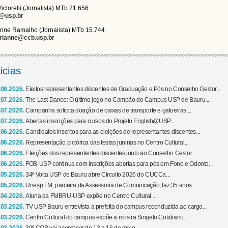
Victorelli (Jornalista) MTb 21.656
i@usp.br
nne Ramalho (Jornalista) MTb 15.744
rianne@ccb.usp.br
ícias
.08.2026.
Eleitos representantes discentes de Graduação e Pós no Conselho Gestor...
.07.2026.
The Last Dance: O último jogo no Campão do Campus USP de Bauru...
.07.2026.
Campanha solicita doação de caixas de transporte e gatoeiras ...
.07.2026.
Abertas inscrições para cursos do Projeto English@USP...
.06.2026.
Candidatos inscritos para as eleições de representantes discentes...
.06.2026.
Representação pictórica das festas juninas no Centro Cultural...
.06.2026.
Eleições dos representantes discentes junto ao Conselho Gestor...
.06.2026.
FOB-USP continua com inscrições abertas para pós em Fono e Odonto...
.05.2026.
34ª Volta USP de Bauru abre Circuito 2026 do CUCCa...
.05.2026.
Unesp FM, parceira da Assessoria de Comunicação, faz 35 anos...
.04.2026.
Aluna da FMBRU-USP expõe no Centro Cultural ...
.03.2026.
TV USP Bauru entrevista a prefeita do campus reconduzida ao cargo...
.03.2026.
Centro Cultural do campus expõe a mostra Singelo Cotidiano ...