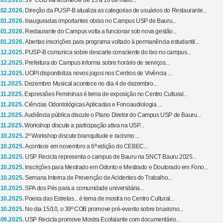
.03.2026.
39º COB vai acontecer de 13 a 16 de maio...
.02.2026.
Direção da PUSP-B atualiza as categorias de usuários do Restaurante...
.01.2026.
Inauguradas importantes obras no Campus USP de Bauru...
.01.2026.
Restaurante do Campus volta a funcionar sob nova gestão...
.01.2026.
Abertas inscrições para programa voltado à permanência estudantil...
.12.2025.
PUSP-B comunica sobre descarte consciente do lixo no campus...
.12.2025.
Prefeitura do Campus informa sobre horário de serviços...
.12.2025.
UOPI disponibiliza novos jogos nos Centros de Vivência ...
.11.2025.
Dezembro Musical acontece no dia 4 de dezembro...
.11.2025.
Expressões Femininas é tema de exposição no Centro Cultural...
.11.2025.
Ciências Odontológicas Aplicadas e Fonoaudiologia ...
.11.2025.
Audiência pública discute o Plano Diretor do Campus USP de Bauru...
.11.2025.
Workshop discute a participação ativa na USP...
.10.2025.
2º Workshop discute branquitude e racismo ...
.10.2025.
Acontece em novembro a 6ª edição do CEBEC...
.10.2025.
USP Recicla representa o campus de Bauru na SNCT Bauru 2025...
.10.2025.
Inscrições para Mestrado em Odonto e Mestrado e Doutorado em Fono...
.10.2025.
Semana Interna de Prevenção de Acidentes do Trabalho...
.10.2025.
SPA dos Pés para a comunidade universitária...
.10.2025.
Poeira das Estrelas... é tema de mostra no Centro Cultural...
.10.2025.
No dia 15/10, o 39º COB promove pré-evento sobre bruxismo...
.09.2025.
USP Recicla promove Mostra Ecofalante com documentário...