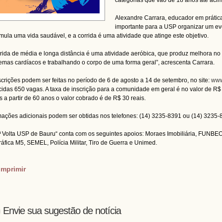
categorias que vão de 18 anos até aci
Alexandre Carrara, educador em prátic
importante para a USP organizar um e
imula uma vida saudável, e a corrida é uma atividade que atinge este objetivo.
rrida de média e longa distância é uma atividade aeróbica, que produz melhora no 
emas cardíacos e trabalhando o corpo de uma forma geral”, acrescenta Carrara.
scrições podem ser feitas no período de 6 de agosto a 14 de setembro, no site:
www
cidas 650 vagas. A taxa de inscrição para a comunidade em geral é no valor de R
as a partir de 60 anos o valor cobrado é de R$ 30 reais.
mações adicionais podem ser obtidas nos telefones: (14) 3235-8391 ou (14) 3235-
ª Volta USP de Bauru“ conta com os seguintes apoios: Moraes Imobiliária, FUNB
 Gráfica M5, SEMEL, Polícia Militar, Tiro de
imprimir
Envie sua sugestão de notícia