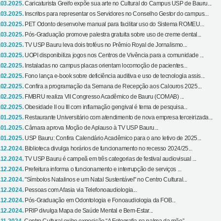
.03.2025.
Caricaturista Greifo expõe sua arte no Cultural do Campus USP de Bauru...
.03.2025.
Inscritos para representar os Servidores no Conselho Gestor do campus...
.03.2025.
PET Odonto desenvolve manual para facilitar uso do Sistema ROMEU...
.03.2025.
Pós-Graduação promove palestra gratuita sobre uso de creme dental...
.03.2025.
TV USP Bauru leva dois troféus no Prêmio Royal de Jornalismo...
.03.2025.
UOPI disponibiliza jogos nos Centros de Vivência para a comunidade ...
.02.2025.
Instaladas no campus placas orientam locomoção de pacientes...
.02.2025.
Fono lança e-book sobre deficiência auditiva e uso de tecnologia assis...
.02.2025.
Confira a programação da Semana de Recepção aos Calouros 2025...
.02.2025.
FMBRU realiza VII Congresso Acadêmico de Bauru (COMAB) ...
.02.2025.
Obesidade II ou III com inflamação gengival é tema de pesquisa...
.01.2025.
Restaurante Universitário com atendimento de nova empresa terceirizada...
.01.2025.
Câmara aprova Moção de Aplauso à TV USP Bauru...
.01.2025.
USP Bauru: Confira Calendário Acadêmico para o ano letivo de 2025...
.12.2024.
Biblioteca divulga horários de funcionamento no recesso 2024/25...
.12.2024.
TV USP Bauru é campeã em três categorias de festival audiovisual ...
.12.2024.
Prefeitura informa o funcionamento e interrupção de serviços ...
.12.2024.
"Símbolos Natalinos e um Natal Sustentável" no Centro Cultural...
.12.2024.
Pessoas com Afasia via Telefonoaudiologia...
.12.2024.
Pós-Graduação em Odontologia e Fonoaudiologia da FOB...
.12.2024.
PRIP divulga Mapa de Saúde Mental e Bem-Estar...