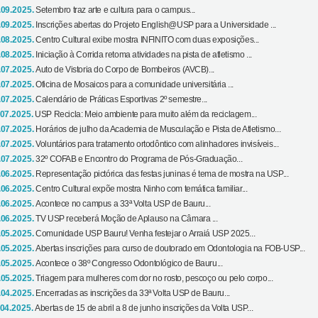
.09.2025.
Setembro traz arte e cultura para o campus...
.09.2025.
Inscrições abertas do Projeto English@USP para a Universidade ...
.08.2025.
Centro Cultural exibe mostra INFINITO com duas exposições...
.08.2025.
Iniciação à Corrida retoma atividades na pista de atletismo ...
.07.2025.
Auto de Vistoria do Corpo de Bombeiros (AVCB)...
.07.2025.
Oficina de Mosaicos para a comunidade universitária ...
.07.2025.
Calendário de Práticas Esportivas 2º semestre...
.07.2025.
USP Recicla: Meio ambiente para muito além da reciclagem...
.07.2025.
Horários de julho da Academia de Musculação e Pista de Atletismo...
.07.2025.
Voluntários para tratamento ortodôntico com alinhadores invisíveis...
.07.2025.
32º COFAB e Encontro do Programa de Pós-Graduação...
.06.2025.
Representação pictórica das festas juninas é tema de mostra na USP...
.06.2025.
Centro Cultural expõe mostra Ninho com temática familiar...
.06.2025.
Acontece no campus a 33ª Volta USP de Bauru...
.06.2025.
TV USP receberá Moção de Aplauso na Câmara ...
.05.2025.
Comunidade USP Bauru! Venha festejar o Arraiá USP 2025...
.05.2025.
Abertas inscrições para curso de doutorado em Odontologia na FOB-USP...
.05.2025.
Acontece o 38º Congresso Odontológico de Bauru...
.05.2025.
Triagem para mulheres com dor no rosto, pescoço ou pelo corpo...
.04.2025.
Encerradas as inscrições da 33ª Volta USP de Bauru...
.04.2025.
Abertas de 15 de abril a 8 de junho inscrições da Volta USP...