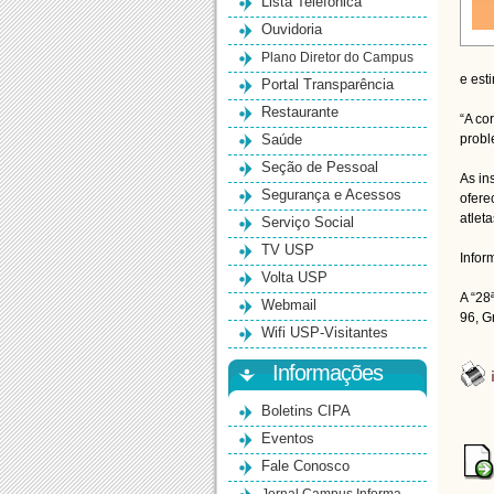
Lista Telefônica
Ouvidoria
Plano Diretor do Campus
e est
Portal Transparência
Restaurante
“A co
Saúde
probl
Seção de Pessoal
As in
Segurança e Acessos
ofere
atlet
Serviço Social
TV USP
Infor
Volta USP
A “28
Webmail
96,
Wifi USP-Visitantes
Informações
Boletins CIPA
Eventos
Fale Conosco