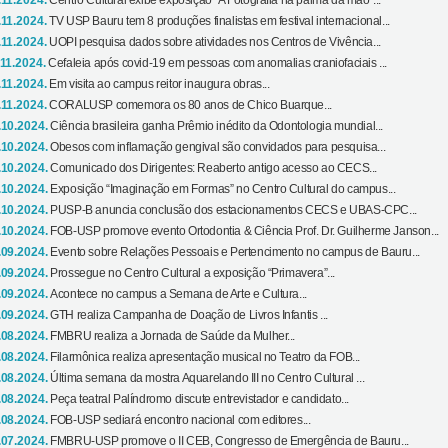
.11.2024.
Centro Cultural exibe exposição “A Fotografia na palma da mão”...
.11.2024.
TV USP Bauru tem 8 produções finalistas em festival internacional...
.11.2024.
UOPI pesquisa dados sobre atividades nos Centros de Vivência...
.11.2024.
Cefaleia após covid-19 em pessoas com anomalias craniofaciais ...
.11.2024.
Em visita ao campus reitor inaugura obras...
.11.2024.
CORALUSP comemora os 80 anos de Chico Buarque...
.10.2024.
Ciência brasileira ganha Prêmio inédito da Odontologia mundial...
.10.2024.
Obesos com inflamação gengival são convidados para pesquisa...
.10.2024.
Comunicado dos Dirigentes: Reaberto antigo acesso ao CECS...
.10.2024.
Exposição “Imaginação em Formas” no Centro Cultural do campus...
.10.2024.
PUSP-B anuncia conclusão dos estacionamentos CECS e UBAS-CPC...
.10.2024.
FOB-USP promove evento Ortodontia & Ciência Prof. Dr. Guilherme Janson...
.09.2024.
Evento sobre Relações Pessoais e Pertencimento no campus de Bauru...
.09.2024.
Prossegue no Centro Cultural a exposição “Primavera”...
.09.2024.
Acontece no campus a Semana de Arte e Cultura...
.09.2024.
GTH realiza Campanha de Doação de Livros Infantis ...
.08.2024.
FMBRU realiza a Jornada de Saúde da Mulher...
.08.2024.
Filarmônica realiza apresentação musical no Teatro da FOB...
.08.2024.
Última semana da mostra Aquarelando III no Centro Cultural ...
.08.2024.
Peça teatral Palíndromo discute entrevistador e candidato...
.08.2024.
FOB-USP sediará encontro nacional com editores...
.07.2024.
FMBRU-USP promove o II CEB, Congresso de Emergência de Bauru...