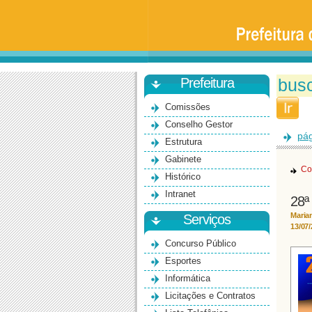
Prefeitura
da
Universidade
de
São
Paulo
-
Bauru
Prefeitura
Comissões
Conselho Gestor
pág
Estrutura
Gabinete
Co
Histórico
Intranet
28ª
Maria
Serviços
13/07
Concurso Público
Esportes
Informática
Licitações e Contratos