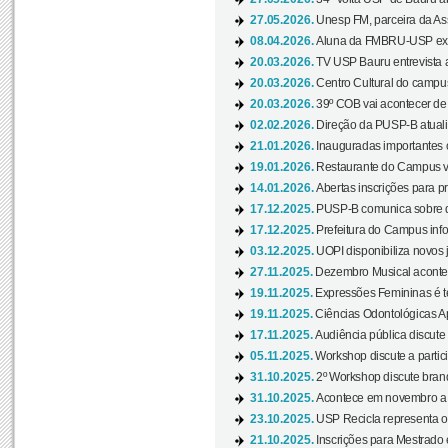
27.05.2026.
Unesp FM, parceira da As
08.04.2026.
Aluna da FMBRU-USP expõe
20.03.2026.
TV USP Bauru entrevista a
20.03.2026.
Centro Cultural do campus
20.03.2026.
39º COB vai acontecer de 
02.02.2026.
Direção da PUSP-B atualiz
21.01.2026.
Inauguradas importantes
19.01.2026.
Restaurante do Campus vol
14.01.2026.
Abertas inscrições para p
17.12.2025.
PUSP-B comunica sobre de
17.12.2025.
Prefeitura do Campus info
03.12.2025.
UOPI disponibiliza novos 
27.11.2025.
Dezembro Musical acontec
19.11.2025.
Expressões Femininas é te
19.11.2025.
Ciências Odontológicas Ap
17.11.2025.
Audiência pública discute
05.11.2025.
Workshop discute a partic
31.10.2025.
2º Workshop discute branq
31.10.2025.
Acontece em novembro a 
23.10.2025.
USP Recicla representa 
21.10.2025.
Inscrições para Mestrado