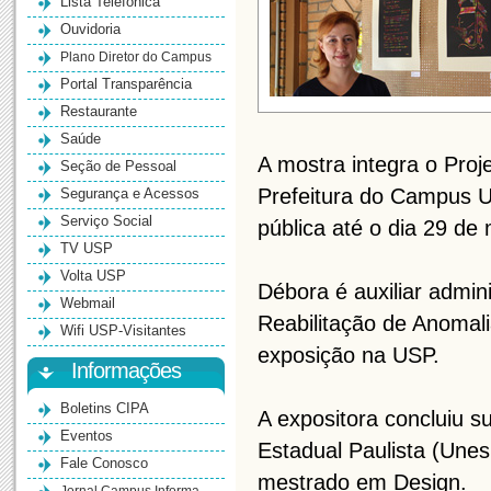
Lista Telefônica
Ouvidoria
Plano Diretor do Campus
Portal Transparência
Restaurante
Saúde
A mostra integra o Proj
Seção de Pessoal
Prefeitura do Campus U
Segurança e Acessos
Serviço Social
pública até o dia 29 de
TV USP
Volta USP
Débora é auxiliar admin
Webmail
Reabilitação de Anomali
Wifi USP-Visitantes
exposição na USP.
Informações
Boletins CIPA
A expositora concluiu 
Eventos
Estadual Paulista (Une
Fale Conosco
mestrado em Design.