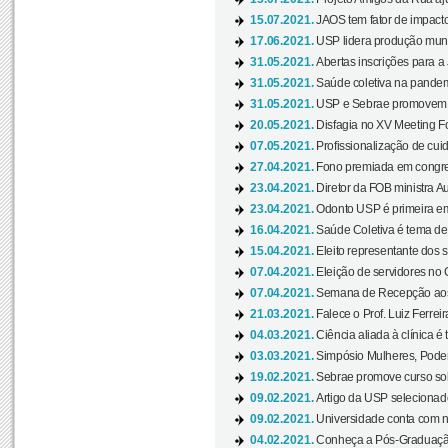
15.07.2021.
JAOS tem fator de impact
17.06.2021.
USP lidera produção mund
31.05.2021.
Abertas inscrições para a
31.05.2021.
Saúde coletiva na pandemi
31.05.2021.
USP e Sebrae promovem 
20.05.2021.
Disfagia no XV Meeting F
07.05.2021.
Profissionalização de cuid
27.04.2021.
Fono premiada em congress
23.04.2021.
Diretor da FOB ministra A
23.04.2021.
Odonto USP é primeira em
16.04.2021.
Saúde Coletiva é tema de
15.04.2021.
Eleito representante dos s
07.04.2021.
Eleição de servidores no 
07.04.2021.
Semana de Recepção aos C
21.03.2021.
Falece o Prof. Luiz Ferreir
04.03.2021.
Ciência aliada à clínica é
03.03.2021.
Simpósio Mulheres, Poder
19.02.2021.
Sebrae promove curso sob
09.02.2021.
Artigo da USP selecionado
09.02.2021.
Universidade conta com nov
04.02.2021.
Conheça a Pós-Graduaçã