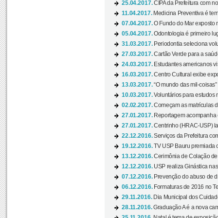
25.04.2017.
CIPA da Prefeitura com no
11.04.2017.
Medicina Preventiva é tem
07.04.2017.
O Fundo do Mar exposto no
05.04.2017.
Odontologia é primeiro lu
31.03.2017.
Periodontia seleciona volu
27.03.2017.
Cartão Verde para a saúd
24.03.2017.
Estudantes americanos vis
16.03.2017.
Centro Cultural exibe exp
13.03.2017.
“O mundo das mil-coisas” 
10.03.2017.
Voluntários para estudos n
02.02.2017.
Começam as matrículas 
27.01.2017.
Reportagem acompanha e
27.01.2017.
Centrinho (HRAC-USP) lanç
22.12.2016.
Serviços da Prefeitura com
19.12.2016.
TV USP Bauru premiada c
13.12.2016.
Cerimônia de Colação de
12.12.2016.
USP realiza Ginástica nas
07.12.2016.
Prevenção do abuso de dr
06.12.2016.
Formaturas de 2016 no Te
29.11.2016.
Dia Municipal dos Cuidado
28.11.2016.
Graduação A é a nova cam
25.11.2016.
Natal é tema de exposição 