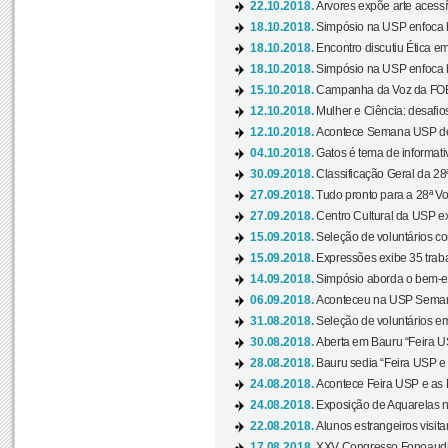
22.10.2018.
Árvores expõe arte acessí
18.10.2018.
Simpósio na USP enfoca b
18.10.2018.
Encontro discutiu Ética e
18.10.2018.
Simpósio na USP enfoca b
15.10.2018.
Campanha da Voz da FOB-
12.10.2018.
Mulher e Ciência: desafios
12.10.2018.
Acontece Semana USP de 
04.10.2018.
Gatos é tema de informativo
30.09.2018.
Classificação Geral da 28
27.09.2018.
Tudo pronto para a 28ª Vo
27.09.2018.
Centro Cultural da USP ex
15.09.2018.
Seleção de voluntários co
15.09.2018.
Expressões exibe 35 traba
14.09.2018.
Simpósio aborda o bem-es
06.09.2018.
Aconteceu na USP Semana 
31.08.2018.
Seleção de voluntários em
30.08.2018.
Aberta em Bauru “Feira US
28.08.2018.
Bauru sedia “Feira USP e as
24.08.2018.
Acontece Feira USP e as Pr
24.08.2018.
Exposição de Aquarelas na
22.08.2018.
Alunos estrangeiros visit
17.08.2018.
XXV Congresso Fonoaudio