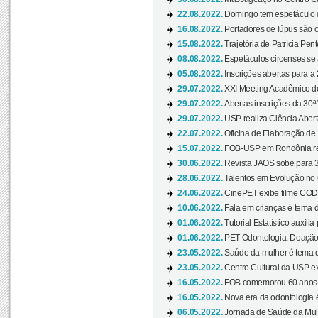
22.08.2022.
Domingo tem espetáculo d
16.08.2022.
Portadores de lúpus são c
15.08.2022.
Trajetória de Patrícia Pen
08.08.2022.
Espetáculos circenses se
05.08.2022.
Inscrições abertas para a 
29.07.2022.
XXI Meeting Acadêmico do
29.07.2022.
Abertas inscrições da 30ª
29.07.2022.
USP realiza Ciência Abert
22.07.2022.
Oficina de Elaboração de 
15.07.2022.
FOB-USP em Rondônia rea
30.06.2022.
Revista JAOS sobe para 3
28.06.2022.
Talentos em Evolução no C
24.06.2022.
CinePET exibe filme CODA 
10.06.2022.
Fala em crianças é tema d
01.06.2022.
Tutorial Estatístico auxilia
01.06.2022.
PET Odontologia: Doação
23.05.2022.
Saúde da mulher é tema d
23.05.2022.
Centro Cultural da USP ex
16.05.2022.
FOB comemorou 60 anos c
16.05.2022.
Nova era da odontologia é
06.05.2022.
Jornada de Saúde da Mulhe