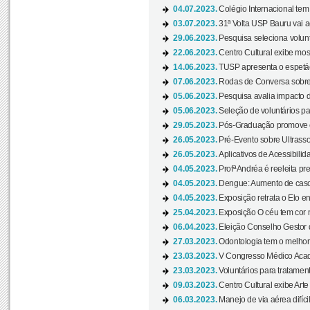
04.07.2023.
Colégio Internacional tem
03.07.2023.
31ª Volta USP Bauru vai a
29.06.2023.
Pesquisa seleciona volunt
22.06.2023.
Centro Cultural exibe mo
14.06.2023.
TUSP apresenta o espetác
07.06.2023.
Rodas de Conversa sobre
05.06.2023.
Pesquisa avalia impacto d
05.06.2023.
Seleção de voluntários pa
29.05.2023.
Pós-Graduação promove ev
26.05.2023.
Pré-Evento sobre Ultrasso
26.05.2023.
Aplicativos de Acessibilida
04.05.2023.
Profª Andréa é reeleita pr
04.05.2023.
Dengue: Aumento de casos
04.05.2023.
Exposição retrata o Elo ent
25.04.2023.
Exposição O céu tem cor 
06.04.2023.
Eleição Conselho Gestor
27.03.2023.
Odontologia tem o melho
23.03.2023.
V Congresso Médico Acad
23.03.2023.
Voluntários para tratamento
09.03.2023.
Centro Cultural exibe Arte
06.03.2023.
Manejo de via aérea difíci