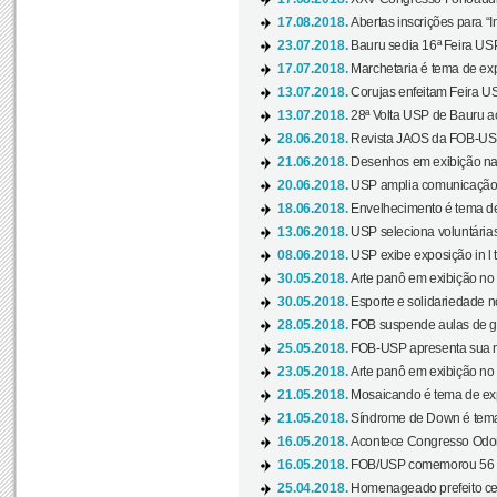
17.08.2018.
Abertas inscrições para “In
23.07.2018.
Bauru sedia 16ª Feira USP 
17.07.2018.
Marchetaria é tema de ex
13.07.2018.
Corujas enfeitam Feira USP
13.07.2018.
28ª Volta USP de Bauru a
28.06.2018.
Revista JAOS da FOB-USP
21.06.2018.
Desenhos em exibição na 
20.06.2018.
USP amplia comunicação 
18.06.2018.
Envelhecimento é tema de
13.06.2018.
USP seleciona voluntárias 
08.06.2018.
USP exibe exposição in l t
30.05.2018.
Arte panô em exibição no C
30.05.2018.
Esporte e solidariedade 
28.05.2018.
FOB suspende aulas de gr
25.05.2018.
FOB-USP apresenta sua no
23.05.2018.
Arte panô em exibição no C
21.05.2018.
Mosaicando é tema de ex
21.05.2018.
Síndrome de Down é tema
16.05.2018.
Acontece Congresso Odont
16.05.2018.
FOB/USP comemorou 56 a
25.04.2018.
Homenageado prefeito ces