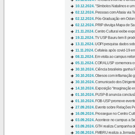
10.12.2024.
"Símbolos Natalinos e um N
02.12.2024.
Pessoas com Afasia via Te
02.12.2024.
Pós-Graduação em Odonto
02.12.2024.
PRIP divulga Mapa de Saú
21.11.2024.
Centro Cultural exibe expo
19.11.2024.
TV USP Bauru tem 8 produçõ
13.11.2024.
UOPI pesquisa dados sobre
11.11.2024.
Cefaleia após covid-19 em
08.11.2024.
Em visita ao campus reitor
05.11.2024.
CORALUSP comemora os 8
30.10.2024.
Ciência brasileira ganha 
30.10.2024.
Obesos com inflamação ge
30.10.2024.
Comunicado dos Dirigente
14.10.2024.
Exposição “Imaginação em
01.10.2024.
PUSP-B anuncia conclus
01.10.2024.
FOB-USP promove evento O
27.09.2024.
Evento sobre Relações Pe
16.09.2024.
Prossegue no Centro Cultu
03.09.2024.
Acontece no campus a Sem
03.09.2024.
GTH realiza Campanha de D
30.08.2024.
FMBRU realiza a Jornada 