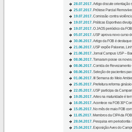
28.07.2017.
Artigo discute orientação 
25.07.2017.
Prótese Parcial Removível
19.07.2017.
Comissão contra violênci
19.07.2017.
Práticas Esportivas divulg
19.07.2017.
O JAOS periódico da FOB d
05.07.2017.
USP aprova novo curso de
30.06.2017.
Artigo da FOB é destaque e
21.06.2017.
USP expõe Palavras, Linh
21.06.2017.
Jornal Campus USP – Baur
08.06.2017.
Tomaram posse os novos
08.06.2017.
Corrida de Revezamento 
08.06.2017.
Seleção de pacientes para
01.06.2017.
III Semana do Meio Ambie
25.05.2017.
Prefeitura reforma ginási
22.05.2017.
USP participa da Campanh
19.05.2017.
Artes na maturidade é tem
16.05.2017.
Acontece na FOB 30º Cong
15.05.2017.
No mês de maio FOB com
11.05.2017.
Membros da CIPA da FOB
28.04.2017.
Pesquisa em periodontia s
25.04.2017.
Exposição Aves do Campu