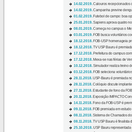
14.02.2019.
Calouros recepcionados 
14.02.2019.
Campanha previne dengue
01.02.2019.
Futebol de campo: boa opçã
25.01.2019.
Sapiens aprova quatro no v
08.01.2019.
Começa no campus o Mexa
03.01.2019.
FOB busca voluntários com
18.12.2018.
FOB-USP homenageia prof
18.12.2018.
TV USP Bauru é premiada 
17.12.2018.
Prefeitura do campus com h
17.12.2018.
Mexa-se nas férias de Ver
10.12.2018.
Simulador realiza treino d
03.12.2018.
FOB seleciona voluntário
28.11.2018.
USP-Bauru é premiada no 
28.11.2018.
Colóquio discute implantes
27.11.2018.
Estudante de fono da FOB
20.11.2018.
Exposição IMPACTO Consc
14.11.2018.
Fono da FOB-USP é premia
09.11.2018.
FOB premiada em estudo s
08.11.2018.
Sistema de Chamados do c
08.11.2018.
TV USP Bauru é finalista d
25.10.2018.
USP Bauru representada 