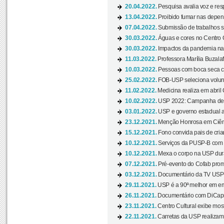
20.04.2022.
Pesquisa avalia voz e res
13.04.2022.
Proibido fumar nas depen
07.04.2022.
Submissão de trabalhos s
30.03.2022.
Águas e cores no Centro C
30.03.2022.
Impactos da pandemia na 
11.03.2022.
Professora Marília Buzalaf
10.03.2022.
Pessoas com boca seca co
25.02.2022.
FOB-USP seleciona voluntá
11.02.2022.
Medicina realiza em abril
10.02.2022.
USP 2022: Campanha de 
03.01.2022.
USP e governo estadual a
23.12.2021.
Menção Honrosa em Ciênc
15.12.2021.
Fono convida pais de cria
10.12.2021.
Serviços da PUSP-B com in
10.12.2021.
Mexa o corpo na USP duran
07.12.2021.
Pré-evento do Cofab prom
03.12.2021.
Documentário da TV USP 
29.11.2021.
USP é a 90ª melhor em em
26.11.2021.
Documentário com DiCaprio
23.11.2021.
Centro Cultural exibe most
22.11.2021.
Carretas da USP realizam