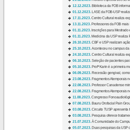
12.12.2023.
Biblioteca da FOB informa
01.12.2023.
LASE da FOB-USP realiza 
17.11.2023.
Centro Cultural realiza ex
13.11.2023.
Professores da FOB mais i
01.11.2023.
Inscrições para Mestrado 
01.11.2023.
Medicina da USP realiza 
26.10.2023.
CBF e USP realizam ação d
25.10.2023.
Aconteceu no campus da 
24.10.2023.
Centro Cultural realiza ex
06.10.2023.
Seleção de pacientes para
05.10.2023.
Profª Karin é a primeira m
06.09.2023.
Recessão gengival, como re
23.08.2023.
Fragmentos Atemporais no
22.08.2023.
Professor Canadense minis
22.08.2023.
Fragmentos Atemporais no
11.08.2023.
Congresso Fonoaudiológic
07.08.2023.
Bauru Orofacial Pain Grou
03.08.2023.
Circuito TUSP apresenta t
03.08.2023.
Pesquisa oferece tratamen
21.07.2023.
À Comunidade do Campus
05.07.2023.
Duas pesquisas da USP co