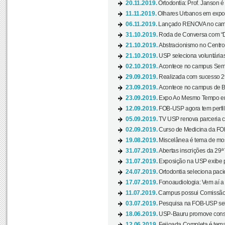
20.11.2019.
Ortodontia: Prof. Janson é
11.11.2019.
Olhares Urbanos em exposi
06.11.2019.
Lançado RENOVA no camp
31.10.2019.
Roda de Conversa com “Di
21.10.2019.
Abstracionismo no Centro 
21.10.2019.
USP seleciona voluntária
02.10.2019.
Acontece no campus Seman
29.09.2019.
Realizada com sucesso 29
23.09.2019.
Acontece no campus de Ba
23.09.2019.
Expo Ao Mesmo Tempo em 
12.09.2019.
FOB-USP agora tem perfil 
05.09.2019.
TV USP renova parceria c
02.09.2019.
Curso de Medicina da FOB
19.08.2019.
Miscelânea é tema de mos
31.07.2019.
Abertas inscrições da 29ª
31.07.2019.
Exposição na USP exibe pa
24.07.2019.
Ortodontia seleciona pacie
17.07.2019.
Fonoaudiologia: Vem aí a 
11.07.2019.
Campus possui Comissão 
03.07.2019.
Pesquisa na FOB-USP sele
18.06.2019.
USP-Bauru promove consci
12.06.2019.
Feijoada Completa é tema