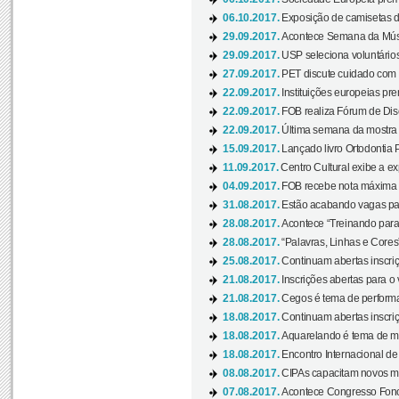
06.10.2017.
Exposição de camisetas d
29.09.2017.
Acontece Semana da Músi
29.09.2017.
USP seleciona voluntários
27.09.2017.
PET discute cuidado com p
22.09.2017.
Instituições europeias pre
22.09.2017.
FOB realiza Fórum de Dis
22.09.2017.
Última semana da mostra “
15.09.2017.
Lançado livro Ortodontia 
11.09.2017.
Centro Cultural exibe a ex
04.09.2017.
FOB recebe nota máxima d
31.08.2017.
Estão acabando vagas par
28.08.2017.
Acontece “Treinando para 
28.08.2017.
“Palavras, Linhas e Cores
25.08.2017.
Continuam abertas inscriç
21.08.2017.
Inscrições abertas para o 
21.08.2017.
Cegos é tema de performa
18.08.2017.
Continuam abertas inscriç
18.08.2017.
Aquarelando é tema de mos
18.08.2017.
Encontro Internacional de 
08.08.2017.
CIPAs capacitam novos m
07.08.2017.
Acontece Congresso Fonoa