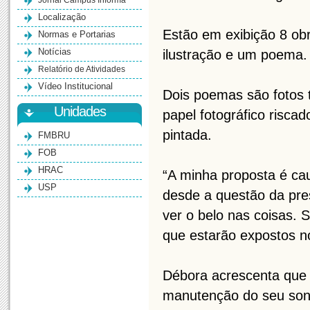
Jornal Campus Informa
Localização
Estão em exibição 8 ob
Normas e Portarias
Notícias
ilustração e um poema.
Relatório de Atividades
Vídeo Institucional
Dois poemas são fotos t
Unidades
papel fotográfico risca
pintada.
FMBRU
FOB
HRAC
“A minha proposta é ca
USP
desde a questão da pre
ver o belo nas coisas. 
que estarão expostos no
Débora acrescenta que 
manutenção do seu sonh