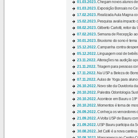
01.03.2023.
Chegam novos alunos de O
01.03.2023.
Exposição Bonsais no Cent
17.02.2023.
Realizada Aula Magna com 
15.02.2023.
Pesquisa avalia impacto d
08.02.2023.
Gilberto Carlotti, reitor d
07.02.2023.
Semana de Recepção aos
30.01.2023.
Bruxismo do sono é tema d
15.12.2022.
Campanha contra desperdí
05.12.2022.
Linguagem oral de bebês 
23.11.2022.
Alterações na audição apó
21.11.2022.
Triagem para pessoas com 
17.11.2022.
Na USP a Beleza do Bonsai
07.11.2022.
Aulas de Yoga para aluno
26.10.2022.
Novo site da Ouvidoria d
20.10.2022.
Palestra Odontologia Suste
20.10.2022.
Acontece em Bauru o 19º C
20.10.2022.
Momentos é tema de mostra
26.09.2022.
Conheça os vencedores da
21.09.2022.
A Volta USP de Bauru com
21.09.2022.
USP Bauru participa da S
30.08.2022.
Jet Café é a nova cantina
30.08.2022.
Massageaço no Centro Cul