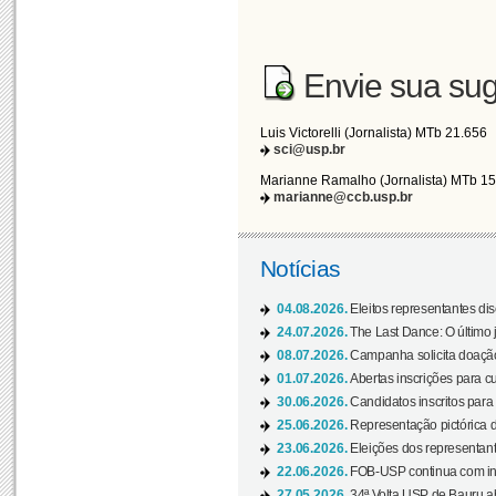
Envie sua sug
Luis Victorelli (Jornalista) MTb 21.656
sci@usp.br
Marianne Ramalho (Jornalista) MTb 1
marianne@ccb.usp.br
Notícias
04.08.2026.
Eleitos representantes di
24.07.2026.
The Last Dance: O últim
08.07.2026.
Campanha solicita doação 
01.07.2026.
Abertas inscrições para c
30.06.2026.
Candidatos inscritos para 
25.06.2026.
Representação pictórica da
23.06.2026.
Eleições dos representant
22.06.2026.
FOB-USP continua com ins
27.05.2026.
34ª Volta USP de Bauru a