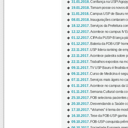
31.01.2018.
Confiança na USP! Agopya
19.01.2018.
Tomam posse os novos dir
11.01.2018.
Campus USP de Bauru reto
08.01.2018.
Inaugurações contaram com
18.12.2017.
Serviços da Prefeitura com
12.12.2017.
Acontece no campus IV En
01.12.2017.
CIPA da PUSP-B lança pág
01.12.2017.
Bateria da FOB-USP homen
22.11.2017.
USP lidera ranking de emp
22.11.2017.
Acontece palestra sobre p
22.11.2017.
Trabalhos expostos na mos
09.11.2017.
TV USP Bauru é finalista em
09.11.2017.
Curso de Medicina é segun
07.11.2017.
Serviços mais ágeis no c
01.11.2017.
Acontece no campus da US
01.11.2017.
Semana Cultural conta co
25.10.2017.
FOB seleciona pacientes p
20.10.2017.
Desvendando a Saúde com
17.10.2017.
“Volumes” é tema de mostr
16.10.2017.
Tese da FOB-USP ganha 
09.10.2017.
FOB-USP conquista prêmio
06.10.2017.
Sociedade Europeia premi