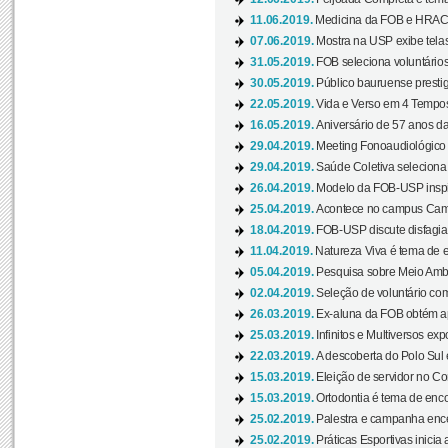
11.06.2019.
Medicina da FOB e HRAC 
07.06.2019.
Mostra na USP exibe telas 
31.05.2019.
FOB seleciona voluntário
30.05.2019.
Público bauruense prestig
22.05.2019.
Vida e Verso em 4 Tempos
16.05.2019.
Aniversário de 57 anos d
29.04.2019.
Meeting Fonoaudiológico d
29.04.2019.
Saúde Coletiva seleciona 
26.04.2019.
Modelo da FOB-USP inspir
25.04.2019.
Acontece no campus Cam
18.04.2019.
FOB-USP discute disfagia 
11.04.2019.
Natureza Viva é tema de 
05.04.2019.
Pesquisa sobre Meio Ambi
02.04.2019.
Seleção de voluntário com
26.03.2019.
Ex-aluna da FOB obtém a
25.03.2019.
Infinitos e Multiversos ex
22.03.2019.
A descoberta do Polo Sul
15.03.2019.
Eleição de servidor no Co
15.03.2019.
Ortodontia é tema de encon
25.02.2019.
Palestra e campanha ence
25.02.2019.
Práticas Esportivas inicia 