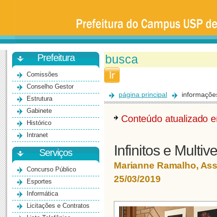
Prefeitura
da
Universidade
de
São
Paulo
-
Bauru
Prefeitura
Comissões
Conselho Gestor
página principal
informaçõe
Estrutura
Gabinete
Conteúdo atualizado
Histórico
Intranet
Infinitos e Mult
Serviços
Marianne Ramalho, As
Concurso Público
25/03/2019
Esportes
Informática
Licitações e Contratos