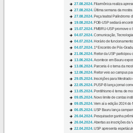
27.08.2024.
Filarmônica realiza apres
27.08.2024.
Última semana da mostra Aq
27.08.2024.
Peça teatral Palíndromo di
19.08.2024.
FOB-USP sediará encontro
15.07.2024.
FMBRU-USP promove o II 
04.07.2024.
Comunicação, Tecnologia
04.07.2024.
Horário de funcionamento
04.07.2024.
1º Encontro de Pós-Gradu
21.06.2024.
Reitor da USP participou 
13.06.2024.
Acontece em Bauru exposi
13.06.2024.
Parceria é o tema da mostr
12.06.2024.
Reitor veio ao campus para
29.05.2024.
Inscrições para Mestrado
22.05.2024.
PUSP-B lança jornal come
13.05.2024.
Pontilhismo é tema de most
09.05.2024.
Novo limite de contas ins
09.05.2024.
Vem aí a edição 2024 do 
06.05.2024.
USP Bauru lança campanha
26.04.2024.
Pesquisador ganha prêmio 
26.04.2024.
Abertas as inscrições da 
22.04.2024.
USP apresenta espetáculo