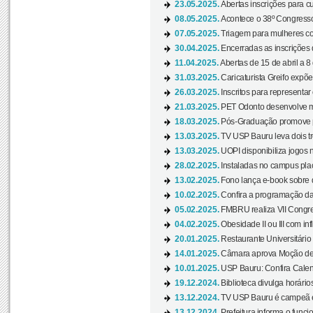
23.05.2025.
Abertas inscrições para 
08.05.2025.
Acontece o 38º Congresso
07.05.2025.
Triagem para mulheres com
30.04.2025.
Encerradas as inscrições 
11.04.2025.
Abertas de 15 de abril a 8
31.03.2025.
Caricaturista Greifo expõ
26.03.2025.
Inscritos para representa
21.03.2025.
PET Odonto desenvolve ma
18.03.2025.
Pós-Graduação promove pal
13.03.2025.
TV USP Bauru leva dois tr
13.03.2025.
UOPI disponibiliza jogos 
28.02.2025.
Instaladas no campus pla
13.02.2025.
Fono lança e-book sobre de
10.02.2025.
Confira a programação d
05.02.2025.
FMBRU realiza VII Congr
04.02.2025.
Obesidade II ou III com i
20.01.2025.
Restaurante Universitário
14.01.2025.
Câmara aprova Moção de 
10.01.2025.
USP Bauru: Confira Calend
19.12.2024.
Biblioteca divulga horári
13.12.2024.
TV USP Bauru é campeã em 
13.12.2024.
Prefeitura informa o funci