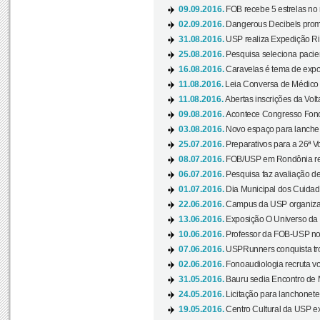
09.09.2016.
FOB recebe 5 estrelas no r
02.09.2016.
Dangerous Decibels promo
31.08.2016.
USP realiza Expedição Ri
25.08.2016.
Pesquisa seleciona pacie
16.08.2016.
Caravelas é tema de expo
11.08.2016.
Leia Conversa de Médico e 
11.08.2016.
Abertas inscrições da Vol
09.08.2016.
Acontece Congresso Fonoa
03.08.2016.
Novo espaço para lanche 
25.07.2016.
Preparativos para a 26ª V
08.07.2016.
FOB/USP em Rondônia real
06.07.2016.
Pesquisa faz avaliação de
01.07.2016.
Dia Municipal dos Cuidado
22.06.2016.
Campus da USP organiza "
13.06.2016.
Exposição O Universo da C
10.06.2016.
Professor da FOB-USP no
07.06.2016.
USPRunners conquista tro
02.06.2016.
Fonoaudiologia recruta vo
31.05.2016.
Bauru sedia Encontro de M
24.05.2016.
Licitação para lanchonet
19.05.2016.
Centro Cultural da USP ex