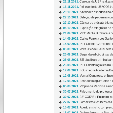
22.11.2021.
Carretas da USP realizam
18.11.2021.
Pré-evento do 35º COB tra
29.10.2021.
Atividades esportivas no 
27.10.2021.
Seleção de pacientes com
27.10.2021.
Câncer de próstata é tema
05.10.2021.
Exposição fotográfica no
21.09.2021.
Profª Marília Buzalaf é a no
14.09.2021.
Carlos Ferreira dos Santo
14.09.2021.
PET Odonto: Campanha c
03.09.2021.
Volta USP de Bauru será n
25.08.2021.
Segunda edição virtual da 
25.08.2021.
STI atualiza e otimiza ba
23.08.2021.
PET Odontologia realiza 
17.08.2021.
FOB integra Academia Bras
12.08.2021.
Vem aí Congresso e Encont
12.08.2021.
Fonoaudiologia: Cofab e E
05.08.2021.
Projeto da Medicina atend
30.07.2021.
Falecimento do professor
30.07.2021.
28º COFAB e Encontro Inte
22.07.2021.
Jornalistas científicos d
15.07.2021.
Aberto em julho complexo
15.07.2021.
Projeto Amigos da Rua aj