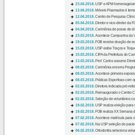
23.04.2018.
USP e APM homenageiam D
13.04.2018.
Móveis Plasmados é tema 
12.04.2018.
Centro de Pesquisa Clíni
05.04.2018.
Diretor e vice-diretor da 
04.04.2018.
Cerimônia de posse de dir
23.03.2018.
Acontece Campanha da V
19.03.2018.
FOB recebe doação de eq
15.03.2018.
USP exibe Traços e Toques
15.03.2018.
CIPA da Prefeitura do Camp
13.03.2018.
Prof. Carlos assume Diret
08.03.2018.
Cerimônia encerra Progra
08.03.2018.
Acontece primeira exposiçã
08.03.2018.
Práticas Esportivas com o
02.03.2018.
Diretora indicada pró-reito
02.03.2018.
Reinaugurado o Centro Cu
02.03.2018.
Seleção de voluntários co
19.02.2018.
USP realiza eleição para 
19.02.2018.
FOB realiza XX Semana d
07.02.2018.
Acontece matrícula para o
07.02.2018.
Na USP seleção de pacie
06.02.2018.
Ortodontia seleciona volun