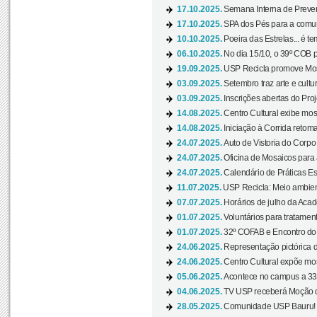
17.10.2025.
Semana Interna de Preven
17.10.2025.
SPA dos Pés para a comuni
10.10.2025.
Poeira das Estrelas... é t
06.10.2025.
No dia 15/10, o 39º COB 
19.09.2025.
USP Recicla promove Most
03.09.2025.
Setembro traz arte e cultu
03.09.2025.
Inscrições abertas do Pro
14.08.2025.
Centro Cultural exibe mos
14.08.2025.
Iniciação à Corrida retoma 
24.07.2025.
Auto de Vistoria do Corpo
24.07.2025.
Oficina de Mosaicos para 
24.07.2025.
Calendário de Práticas Esp
11.07.2025.
USP Recicla: Meio ambient
07.07.2025.
Horários de julho da Acad
01.07.2025.
Voluntários para tratament
01.07.2025.
32º COFAB e Encontro do
24.06.2025.
Representação pictórica d
24.06.2025.
Centro Cultural expõe most
05.06.2025.
Acontece no campus a 33ª
04.06.2025.
TV USP receberá Moção d
28.05.2025.
Comunidade USP Bauru! Ve