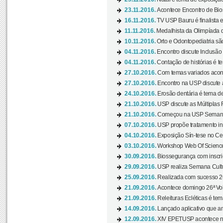
23.11.2016.
Acontece Encontro de Bios
16.11.2016.
TV USP Bauru é finalista em
11.11.2016.
Medalhista da Olimpíada 
10.11.2016.
Orto e Odontopediatria sã
04.11.2016.
Encontro discute Inclusão
04.11.2016.
Contação de histórias é te
27.10.2016.
Com temas variados acont
27.10.2016.
Encontro na USP discute 
24.10.2016.
Erosão dentária é tema de
21.10.2016.
USP discute as Múltiplas 
21.10.2016.
Começou na USP Semana C
07.10.2016.
USP propõe tratamento ino
04.10.2016.
Exposição Sín-tese no Cen
03.10.2016.
Workshop Web Of Science
30.09.2016.
Biossegurança com inscriç
29.09.2016.
USP realiza Semana Cultur
25.09.2016.
Realizada com sucesso 26
21.09.2016.
Acontece domingo 26ª Vol
21.09.2016.
Releituras Ecléticas é tem
14.09.2016.
Lançado aplicativo que a
12.09.2016.
XIV EPETUSP acontece n