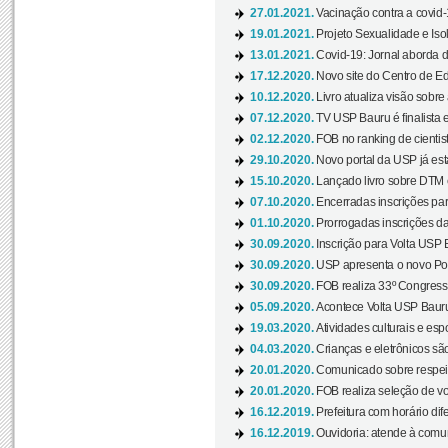
27.01.2021.
Vacinação contra a covid-
19.01.2021.
Projeto Sexualidade e Iso
13.01.2021.
Covid-19: Jornal aborda d
17.12.2020.
Novo site do Centro de Ed
10.12.2020.
Livro atualiza visão sobre
07.12.2020.
TV USP Bauru é finalista em
02.12.2020.
FOB no ranking de cientista
29.10.2020.
Novo portal da USP já está
15.10.2020.
Lançado livro sobre DTM e
07.10.2020.
Encerradas inscrições par
01.10.2020.
Prorrogadas inscrições da
30.09.2020.
Inscrição para Volta USP B
30.09.2020.
USP apresenta o novo Port
30.09.2020.
FOB realiza 33º Congresso
05.09.2020.
Acontece Volta USP Bauru 
19.03.2020.
Atividades culturais e esp
04.03.2020.
Crianças e eletrônicos sã
20.01.2020.
Comunicado sobre respeit
20.01.2020.
FOB realiza seleção de vol
16.12.2019.
Prefeitura com horário dife
16.12.2019.
Ouvidoria: atende à comu