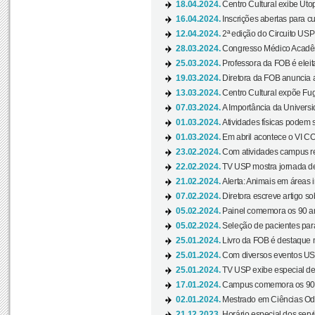
18.04.2024.
Centro Cultural exibe Utop
16.04.2024.
Inscrições abertas para 
12.04.2024.
2ª edição do Circuito USP
28.03.2024.
Congresso Médico Acadêm
25.03.2024.
Professora da FOB é eleita
19.03.2024.
Diretora da FOB anuncia 
13.03.2024.
Centro Cultural expõe Fug
07.03.2024.
A Importância da Universi
01.03.2024.
Atividades físicas podem 
01.03.2024.
Em abril acontece o VI C
23.02.2024.
Com atividades campus re
22.02.2024.
TV USP mostra jornada de
21.02.2024.
Alerta: Animais em áreas 
07.02.2024.
Diretora escreve artigo s
05.02.2024.
Painel comemora os 90 an
05.02.2024.
Seleção de pacientes para
25.01.2024.
Livro da FOB é destaque 
25.01.2024.
Com diversos eventos US
25.01.2024.
TV USP exibe especial de
17.01.2024.
Campus comemora os 90 
02.01.2024.
Mestrado em Ciências Odo
21.12.2023.
Horário especial dos servi