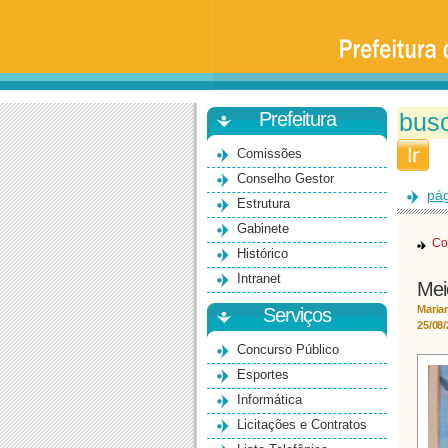
Prefeitura
da
Universidade
de
São
Paulo
-
Bauru
Prefeitura
Comissões
Conselho Gestor
pág
Estrutura
Gabinete
Co
Histórico
Intranet
Mei
Maria
Serviços
25/08
Concurso Público
Esportes
Informática
Licitações e Contratos