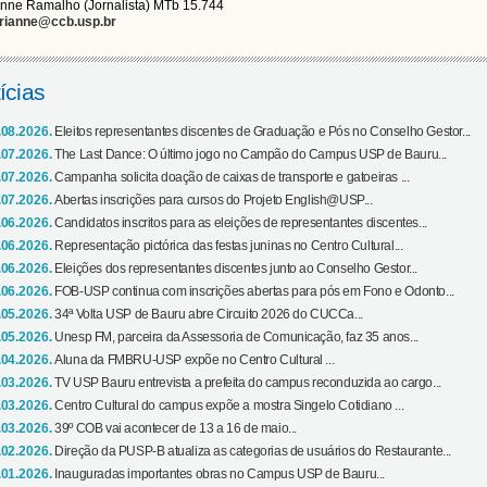
nne Ramalho (Jornalista) MTb 15.744
rianne@ccb.usp.br
ícias
.08.2026.
Eleitos representantes discentes de Graduação e Pós no Conselho Gestor...
.07.2026.
The Last Dance: O último jogo no Campão do Campus USP de Bauru...
.07.2026.
Campanha solicita doação de caixas de transporte e gatoeiras ...
.07.2026.
Abertas inscrições para cursos do Projeto English@USP...
.06.2026.
Candidatos inscritos para as eleições de representantes discentes...
.06.2026.
Representação pictórica das festas juninas no Centro Cultural...
.06.2026.
Eleições dos representantes discentes junto ao Conselho Gestor...
.06.2026.
FOB-USP continua com inscrições abertas para pós em Fono e Odonto...
.05.2026.
34ª Volta USP de Bauru abre Circuito 2026 do CUCCa...
.05.2026.
Unesp FM, parceira da Assessoria de Comunicação, faz 35 anos...
.04.2026.
Aluna da FMBRU-USP expõe no Centro Cultural ...
.03.2026.
TV USP Bauru entrevista a prefeita do campus reconduzida ao cargo...
.03.2026.
Centro Cultural do campus expõe a mostra Singelo Cotidiano ...
.03.2026.
39º COB vai acontecer de 13 a 16 de maio...
.02.2026.
Direção da PUSP-B atualiza as categorias de usuários do Restaurante...
.01.2026.
Inauguradas importantes obras no Campus USP de Bauru...