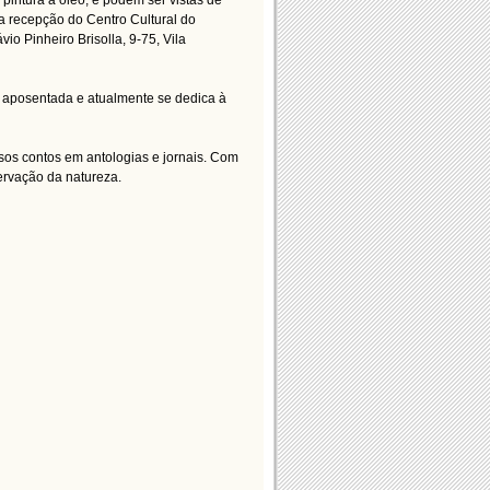
pintura a óleo, e podem ser vistas de
na recepção do Centro Cultural do
io Pinheiro Brisolla, 9-75, Vila
 aposentada e atualmente se dedica à
ersos contos em antologias e jornais. Com
servação da natureza.