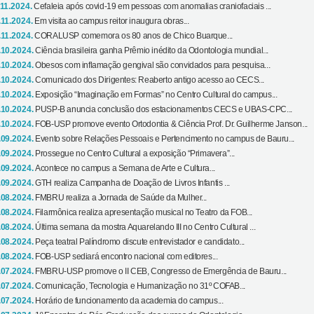
.11.2024.
Cefaleia após covid-19 em pessoas com anomalias craniofaciais ...
.11.2024.
Em visita ao campus reitor inaugura obras...
.11.2024.
CORALUSP comemora os 80 anos de Chico Buarque...
.10.2024.
Ciência brasileira ganha Prêmio inédito da Odontologia mundial...
.10.2024.
Obesos com inflamação gengival são convidados para pesquisa...
.10.2024.
Comunicado dos Dirigentes: Reaberto antigo acesso ao CECS...
.10.2024.
Exposição “Imaginação em Formas” no Centro Cultural do campus...
.10.2024.
PUSP-B anuncia conclusão dos estacionamentos CECS e UBAS-CPC...
.10.2024.
FOB-USP promove evento Ortodontia & Ciência Prof. Dr. Guilherme Janson...
.09.2024.
Evento sobre Relações Pessoais e Pertencimento no campus de Bauru...
.09.2024.
Prossegue no Centro Cultural a exposição “Primavera”...
.09.2024.
Acontece no campus a Semana de Arte e Cultura...
.09.2024.
GTH realiza Campanha de Doação de Livros Infantis ...
.08.2024.
FMBRU realiza a Jornada de Saúde da Mulher...
.08.2024.
Filarmônica realiza apresentação musical no Teatro da FOB...
.08.2024.
Última semana da mostra Aquarelando III no Centro Cultural ...
.08.2024.
Peça teatral Palíndromo discute entrevistador e candidato...
.08.2024.
FOB-USP sediará encontro nacional com editores...
.07.2024.
FMBRU-USP promove o II CEB, Congresso de Emergência de Bauru...
.07.2024.
Comunicação, Tecnologia e Humanização no 31º COFAB...
.07.2024.
Horário de funcionamento da academia do campus...