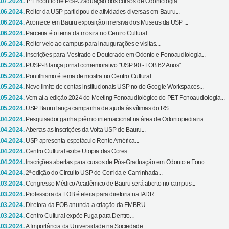
.07.2024.
1º Encontro de Pós-Graduação dos cursos de Odontologia...
.06.2024.
Reitor da USP participou de atividades diversas em Bauru...
.06.2024.
Acontece em Bauru exposição imersiva dos Museus da USP ...
.06.2024.
Parceria é o tema da mostra no Centro Cultural...
.06.2024.
Reitor veio ao campus para inaugurações e visitas...
.05.2024.
Inscrições para Mestrado e Doutorado em Odonto e Fonoaudiologia...
.05.2024.
PUSP-B lança jornal comemorativo "USP 90 - FOB 62 Anos"...
.05.2024.
Pontilhismo é tema de mostra no Centro Cultural ...
.05.2024.
Novo limite de contas institucionais USP no do Google Workspaces...
.05.2024.
Vem aí a edição 2024 do Meeting Fonoaudiológico do PET Fonoaudiologia...
.05.2024.
USP Bauru lança campanha de ajuda às vítimas do RS...
.04.2024.
Pesquisador ganha prêmio internacional na área de Odontopediatria ...
.04.2024.
Abertas as inscrições da Volta USP de Bauru...
.04.2024.
USP apresenta espetáculo Rente América...
.04.2024.
Centro Cultural exibe Utopia das Cores...
.04.2024.
Inscrições abertas para cursos de Pós-Graduação em Odonto e Fono...
.04.2024.
2ª edição do Circuito USP de Corrida e Caminhada...
.03.2024.
Congresso Médico Acadêmico de Bauru será aberto no campus...
.03.2024.
Professora da FOB é eleita para diretoria na IADR...
.03.2024.
Diretora da FOB anuncia a criação da FMBRU...
.03.2024.
Centro Cultural expõe Fuga para Dentro...
.03.2024.
A Importância da Universidade na Sociedade...