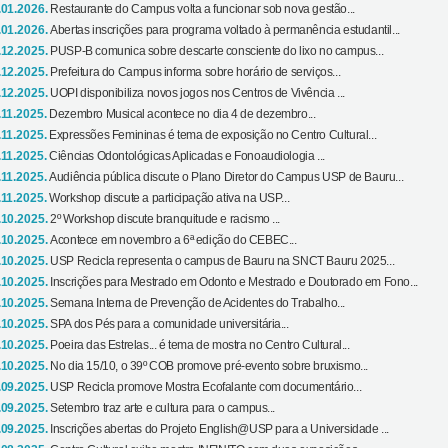
.01.2026.
Restaurante do Campus volta a funcionar sob nova gestão...
.01.2026.
Abertas inscrições para programa voltado à permanência estudantil...
.12.2025.
PUSP-B comunica sobre descarte consciente do lixo no campus...
.12.2025.
Prefeitura do Campus informa sobre horário de serviços...
.12.2025.
UOPI disponibiliza novos jogos nos Centros de Vivência ...
.11.2025.
Dezembro Musical acontece no dia 4 de dezembro...
.11.2025.
Expressões Femininas é tema de exposição no Centro Cultural...
.11.2025.
Ciências Odontológicas Aplicadas e Fonoaudiologia ...
.11.2025.
Audiência pública discute o Plano Diretor do Campus USP de Bauru...
.11.2025.
Workshop discute a participação ativa na USP...
.10.2025.
2º Workshop discute branquitude e racismo ...
.10.2025.
Acontece em novembro a 6ª edição do CEBEC...
.10.2025.
USP Recicla representa o campus de Bauru na SNCT Bauru 2025...
.10.2025.
Inscrições para Mestrado em Odonto e Mestrado e Doutorado em Fono...
.10.2025.
Semana Interna de Prevenção de Acidentes do Trabalho...
.10.2025.
SPA dos Pés para a comunidade universitária...
.10.2025.
Poeira das Estrelas... é tema de mostra no Centro Cultural...
.10.2025.
No dia 15/10, o 39º COB promove pré-evento sobre bruxismo...
.09.2025.
USP Recicla promove Mostra Ecofalante com documentário...
.09.2025.
Setembro traz arte e cultura para o campus...
.09.2025.
Inscrições abertas do Projeto English@USP para a Universidade ...