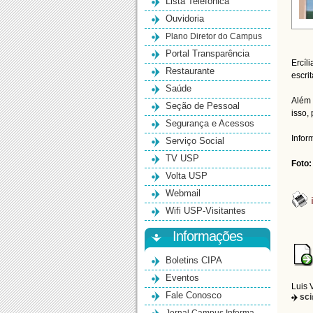
Lista Telefônica
Ouvidoria
Plano Diretor do Campus
Portal Transparência
Ercíl
Restaurante
escri
Saúde
Além 
Seção de Pessoal
isso,
Segurança e Acessos
Infor
Serviço Social
TV USP
Foto:
Volta USP
Webmail
Wifi USP-Visitantes
Informações
Boletins CIPA
Eventos
Luis 
Fale Conosco
sc