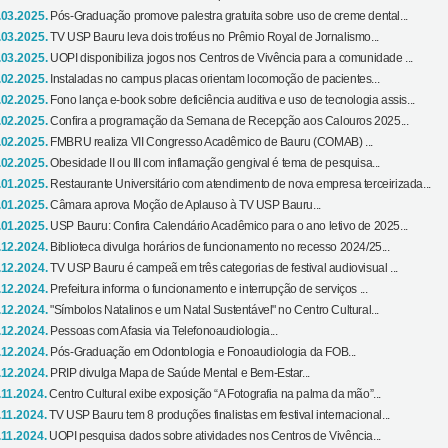
.03.2025.
Pós-Graduação promove palestra gratuita sobre uso de creme dental...
.03.2025.
TV USP Bauru leva dois troféus no Prêmio Royal de Jornalismo...
.03.2025.
UOPI disponibiliza jogos nos Centros de Vivência para a comunidade ...
.02.2025.
Instaladas no campus placas orientam locomoção de pacientes...
.02.2025.
Fono lança e-book sobre deficiência auditiva e uso de tecnologia assis...
.02.2025.
Confira a programação da Semana de Recepção aos Calouros 2025...
.02.2025.
FMBRU realiza VII Congresso Acadêmico de Bauru (COMAB) ...
.02.2025.
Obesidade II ou III com inflamação gengival é tema de pesquisa...
.01.2025.
Restaurante Universitário com atendimento de nova empresa terceirizada...
.01.2025.
Câmara aprova Moção de Aplauso à TV USP Bauru...
.01.2025.
USP Bauru: Confira Calendário Acadêmico para o ano letivo de 2025...
.12.2024.
Biblioteca divulga horários de funcionamento no recesso 2024/25...
.12.2024.
TV USP Bauru é campeã em três categorias de festival audiovisual ...
.12.2024.
Prefeitura informa o funcionamento e interrupção de serviços ...
.12.2024.
"Símbolos Natalinos e um Natal Sustentável" no Centro Cultural...
.12.2024.
Pessoas com Afasia via Telefonoaudiologia...
.12.2024.
Pós-Graduação em Odontologia e Fonoaudiologia da FOB...
.12.2024.
PRIP divulga Mapa de Saúde Mental e Bem-Estar...
.11.2024.
Centro Cultural exibe exposição “A Fotografia na palma da mão”...
.11.2024.
TV USP Bauru tem 8 produções finalistas em festival internacional...
.11.2024.
UOPI pesquisa dados sobre atividades nos Centros de Vivência...