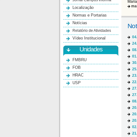
Jornal Campus Informa
Maria
ma
Localização
Normas e Portarias
Notícias
Not
Relatório de Atividades
04
Vídeo Institucional
24
Unidades
08
01
FMBRU
30
FOB
25
HRAC
23
22
USP
27
27
08
20
20
20
02
21