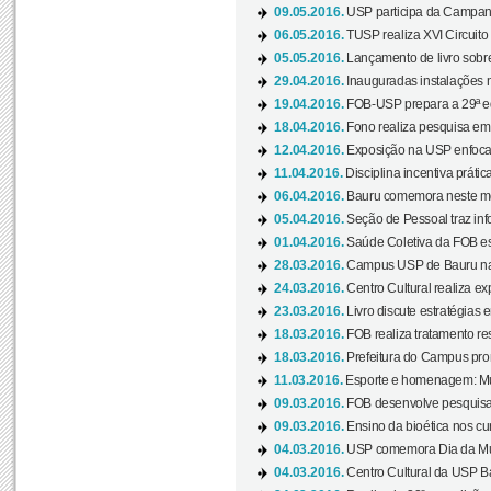
09.05.2016.
USP participa da Campanh
06.05.2016.
TUSP realiza XVI Circuito
05.05.2016.
Lançamento de livro sobr
29.04.2016.
Inauguradas instalações 
19.04.2016.
FOB-USP prepara a 29ª e
18.04.2016.
Fono realiza pesquisa em m
12.04.2016.
Exposição na USP enfoca u
11.04.2016.
Disciplina incentiva prática
06.04.2016.
Bauru comemora neste mês
05.04.2016.
Seção de Pessoal traz info
01.04.2016.
Saúde Coletiva da FOB es
28.03.2016.
Campus USP de Bauru na l
24.03.2016.
Centro Cultural realiza ex
23.03.2016.
Livro discute estratégias e
18.03.2016.
FOB realiza tratamento res
18.03.2016.
Prefeitura do Campus pro
11.03.2016.
Esporte e homenagem: Mul
09.03.2016.
FOB desenvolve pesquisa 
09.03.2016.
Ensino da bioética nos cu
04.03.2016.
USP comemora Dia da Mulh
04.03.2016.
Centro Cultural da USP Bau