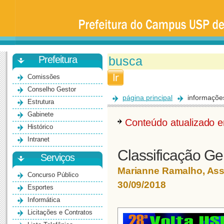
Prefeitura
da
Universidade
de
São
Paulo
-
Bauru
Prefeitura
Comissões
Conselho Gestor
página principal
informaçõe
Estrutura
Gabinete
Conteúdo atualizado
Histórico
Intranet
Classificação Ge
Serviços
Marianne Ramalho, As
Concurso Público
30/09/2018
Esportes
Informática
Licitações e Contratos