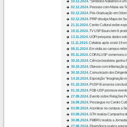
10.12.2024.
"Símbolos Natalinos e um N
02.12.2024.
Pessoas com Afasia via Te
02.12.2024.
Pós-Graduação em Odonto
02.12.2024.
PRIP divulga Mapa de Saú
21.11.2024.
Centro Cultural exibe expo
19.11.2024.
TV USP Bauru tem 8 produçõ
13.11.2024.
UOPI pesquisa dados sobre
11.11.2024.
Cefaleia após covid-19 em
08.11.2024.
Em visita ao campus reitor
05.11.2024.
CORALUSP comemora os 8
30.10.2024.
Ciência brasileira ganha 
30.10.2024.
Obesos com inflamação ge
30.10.2024.
Comunicado dos Dirigente
14.10.2024.
Exposição “Imaginação em
01.10.2024.
PUSP-B anuncia conclus
01.10.2024.
FOB-USP promove evento O
27.09.2024.
Evento sobre Relações Pe
16.09.2024.
Prossegue no Centro Cultu
03.09.2024.
Acontece no campus a Sem
03.09.2024.
GTH realiza Campanha de D
30.08.2024.
FMBRU realiza a Jornada 
27.08.2024.
Filarmônica realiza apres