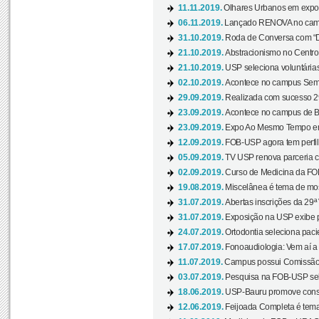
11.11.2019.
Olhares Urbanos em exposi
06.11.2019.
Lançado RENOVA no camp
31.10.2019.
Roda de Conversa com “Di
21.10.2019.
Abstracionismo no Centro 
21.10.2019.
USP seleciona voluntária
02.10.2019.
Acontece no campus Seman
29.09.2019.
Realizada com sucesso 29
23.09.2019.
Acontece no campus de Ba
23.09.2019.
Expo Ao Mesmo Tempo em 
12.09.2019.
FOB-USP agora tem perfil 
05.09.2019.
TV USP renova parceria c
02.09.2019.
Curso de Medicina da FOB
19.08.2019.
Miscelânea é tema de mos
31.07.2019.
Abertas inscrições da 29ª
31.07.2019.
Exposição na USP exibe pa
24.07.2019.
Ortodontia seleciona pacie
17.07.2019.
Fonoaudiologia: Vem aí a 
11.07.2019.
Campus possui Comissão 
03.07.2019.
Pesquisa na FOB-USP sele
18.06.2019.
USP-Bauru promove consci
12.06.2019.
Feijoada Completa é tema