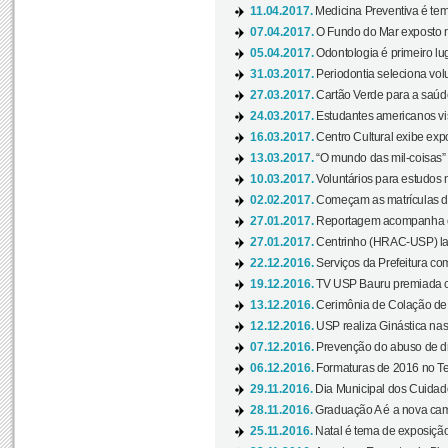
11.04.2017.
Medicina Preventiva é tem
07.04.2017.
O Fundo do Mar exposto no
05.04.2017.
Odontologia é primeiro lu
31.03.2017.
Periodontia seleciona volu
27.03.2017.
Cartão Verde para a saúd
24.03.2017.
Estudantes americanos vis
16.03.2017.
Centro Cultural exibe exp
13.03.2017.
“O mundo das mil-coisas” 
10.03.2017.
Voluntários para estudos n
02.02.2017.
Começam as matrículas 
27.01.2017.
Reportagem acompanha e
27.01.2017.
Centrinho (HRAC-USP) lanç
22.12.2016.
Serviços da Prefeitura com
19.12.2016.
TV USP Bauru premiada c
13.12.2016.
Cerimônia de Colação de
12.12.2016.
USP realiza Ginástica nas
07.12.2016.
Prevenção do abuso de dr
06.12.2016.
Formaturas de 2016 no Te
29.11.2016.
Dia Municipal dos Cuidado
28.11.2016.
Graduação A é a nova cam
25.11.2016.
Natal é tema de exposição 