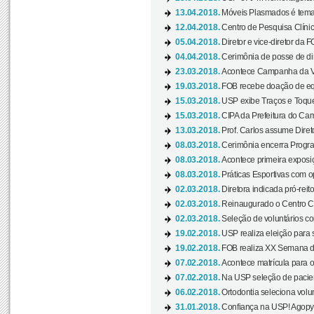
13.04.2018.
Móveis Plasmados é tema 
12.04.2018.
Centro de Pesquisa Clíni
05.04.2018.
Diretor e vice-diretor da 
04.04.2018.
Cerimônia de posse de dir
23.03.2018.
Acontece Campanha da V
19.03.2018.
FOB recebe doação de eq
15.03.2018.
USP exibe Traços e Toques
15.03.2018.
CIPA da Prefeitura do Camp
13.03.2018.
Prof. Carlos assume Diret
08.03.2018.
Cerimônia encerra Progra
08.03.2018.
Acontece primeira exposiçã
08.03.2018.
Práticas Esportivas com o
02.03.2018.
Diretora indicada pró-reito
02.03.2018.
Reinaugurado o Centro Cu
02.03.2018.
Seleção de voluntários co
19.02.2018.
USP realiza eleição para 
19.02.2018.
FOB realiza XX Semana d
07.02.2018.
Acontece matrícula para o
07.02.2018.
Na USP seleção de pacie
06.02.2018.
Ortodontia seleciona volun
31.01.2018.
Confiança na USP! Agopya