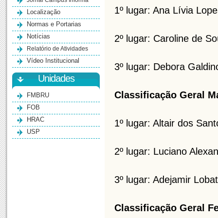
Jornal Campus Informa
1º lugar: Ana Lívia Lop
Localização
Normas e Portarias
Notícias
2º lugar: Caroline de S
Relatório de Atividades
Vídeo Institucional
3º lugar: Debora Galdin
Unidades
Classificação Geral M
FMBRU
FOB
HRAC
1º lugar: Altair dos San
USP
2º lugar: Luciano Alexa
3º lugar: Adejamir Lobat
Classificação Geral F