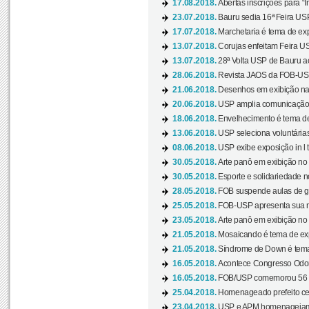
17.08.2018.
Abertas inscrições para “In
23.07.2018.
Bauru sedia 16ª Feira USP 
17.07.2018.
Marchetaria é tema de ex
13.07.2018.
Corujas enfeitam Feira USP
13.07.2018.
28ª Volta USP de Bauru a
28.06.2018.
Revista JAOS da FOB-USP
21.06.2018.
Desenhos em exibição na 
20.06.2018.
USP amplia comunicação 
18.06.2018.
Envelhecimento é tema de
13.06.2018.
USP seleciona voluntárias 
08.06.2018.
USP exibe exposição in l t
30.05.2018.
Arte panô em exibição no C
30.05.2018.
Esporte e solidariedade 
28.05.2018.
FOB suspende aulas de gr
25.05.2018.
FOB-USP apresenta sua no
23.05.2018.
Arte panô em exibição no C
21.05.2018.
Mosaicando é tema de ex
21.05.2018.
Síndrome de Down é tema
16.05.2018.
Acontece Congresso Odont
16.05.2018.
FOB/USP comemorou 56 a
25.04.2018.
Homenageado prefeito ces
23.04.2018.
USP e APM homenageiam D