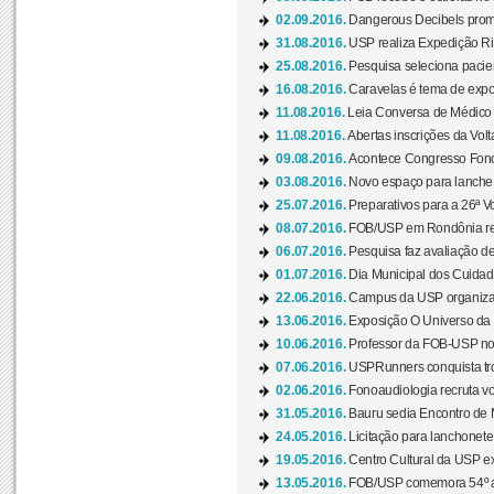
02.09.2016.
Dangerous Decibels promo
31.08.2016.
USP realiza Expedição Ri
25.08.2016.
Pesquisa seleciona pacie
16.08.2016.
Caravelas é tema de expo
11.08.2016.
Leia Conversa de Médico e 
11.08.2016.
Abertas inscrições da Vol
09.08.2016.
Acontece Congresso Fonoa
03.08.2016.
Novo espaço para lanche 
25.07.2016.
Preparativos para a 26ª V
08.07.2016.
FOB/USP em Rondônia real
06.07.2016.
Pesquisa faz avaliação de
01.07.2016.
Dia Municipal dos Cuidado
22.06.2016.
Campus da USP organiza "
13.06.2016.
Exposição O Universo da C
10.06.2016.
Professor da FOB-USP no
07.06.2016.
USPRunners conquista tro
02.06.2016.
Fonoaudiologia recruta vo
31.05.2016.
Bauru sedia Encontro de M
24.05.2016.
Licitação para lanchonet
19.05.2016.
Centro Cultural da USP ex
13.05.2016.
FOB/USP comemora 54º an