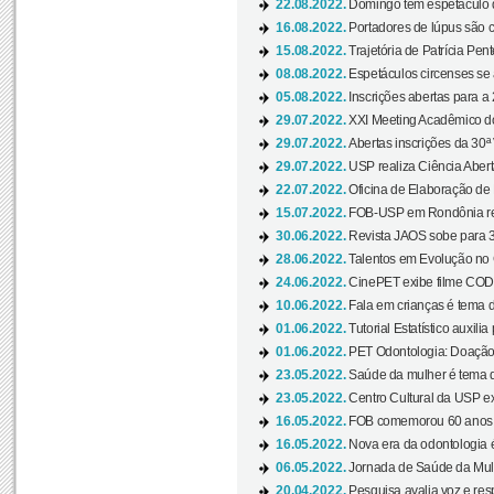
22.08.2022.
Domingo tem espetáculo d
16.08.2022.
Portadores de lúpus são c
15.08.2022.
Trajetória de Patrícia Pen
08.08.2022.
Espetáculos circenses se
05.08.2022.
Inscrições abertas para a 
29.07.2022.
XXI Meeting Acadêmico do
29.07.2022.
Abertas inscrições da 30ª
29.07.2022.
USP realiza Ciência Abert
22.07.2022.
Oficina de Elaboração de 
15.07.2022.
FOB-USP em Rondônia rea
30.06.2022.
Revista JAOS sobe para 3
28.06.2022.
Talentos em Evolução no C
24.06.2022.
CinePET exibe filme CODA 
10.06.2022.
Fala em crianças é tema d
01.06.2022.
Tutorial Estatístico auxilia
01.06.2022.
PET Odontologia: Doação
23.05.2022.
Saúde da mulher é tema d
23.05.2022.
Centro Cultural da USP ex
16.05.2022.
FOB comemorou 60 anos c
16.05.2022.
Nova era da odontologia é
06.05.2022.
Jornada de Saúde da Mulhe
20.04.2022.
Pesquisa avalia voz e res