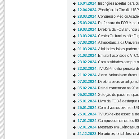
16.04.2024.
Inscrições abertas para 
12.04.2024.
2ª edição do Circuito USP
28.03.2024.
Congresso Médico Acadêm
25.03.2024.
Professora da FOB é eleita
19.03.2024.
Diretora da FOB anuncia 
13.03.2024.
Centro Cultural expõe Fug
07.03.2024.
A Importância da Universi
01.03.2024.
Atividades físicas podem 
01.03.2024.
Em abril acontece o VI C
23.02.2024.
Com atividades campus re
22.02.2024.
TV USP mostra jornada de
21.02.2024.
Alerta: Animais em áreas 
07.02.2024.
Diretora escreve artigo s
05.02.2024.
Painel comemora os 90 an
05.02.2024.
Seleção de pacientes para
25.01.2024.
Livro da FOB é destaque 
25.01.2024.
Com diversos eventos US
25.01.2024.
TV USP exibe especial de
17.01.2024.
Campus comemora os 90 
02.01.2024.
Mestrado em Ciências Odo
21.12.2023.
Horário especial dos servi