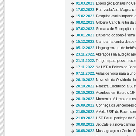
01.03.2023.
Exposição Bonsais no Cent
17.02.2023.
Realizada Aula Magna com 
15.02.2023.
Pesquisa avalia impacto d
08.02.2023.
Gilberto Carlotti, reitor d
07.02.2023.
Semana de Recepção aos
30.01.2023.
Bruxismo do sono é tema d
15.12.2022.
Campanha contra desperdí
05.12.2022.
Linguagem oral de bebês 
23.11.2022.
Alterações na audição apó
21.11.2022.
Triagem para pessoas com 
17.11.2022.
Na USP a Beleza do Bonsai
07.11.2022.
Aulas de Yoga para aluno
26.10.2022.
Novo site da Ouvidoria d
20.10.2022.
Palestra Odontologia Suste
20.10.2022.
Acontece em Bauru o 19º C
20.10.2022.
Momentos é tema de mostra
26.09.2022.
Conheça os vencedores da
21.09.2022.
A Volta USP de Bauru com
21.09.2022.
USP Bauru participa da S
30.08.2022.
Jet Café é a nova cantina
30.08.2022.
Massageaço no Centro Cul