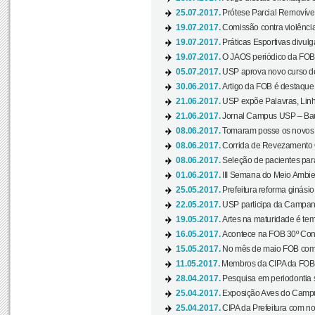
25.07.2017.
Prótese Parcial Removível
19.07.2017.
Comissão contra violênci
19.07.2017.
Práticas Esportivas divulg
19.07.2017.
O JAOS periódico da FOB d
05.07.2017.
USP aprova novo curso de
30.06.2017.
Artigo da FOB é destaque e
21.06.2017.
USP expõe Palavras, Linh
21.06.2017.
Jornal Campus USP – Baur
08.06.2017.
Tomaram posse os novos
08.06.2017.
Corrida de Revezamento 
08.06.2017.
Seleção de pacientes para
01.06.2017.
III Semana do Meio Ambie
25.05.2017.
Prefeitura reforma ginási
22.05.2017.
USP participa da Campanh
19.05.2017.
Artes na maturidade é tem
16.05.2017.
Acontece na FOB 30º Cong
15.05.2017.
No mês de maio FOB com
11.05.2017.
Membros da CIPA da FOB
28.04.2017.
Pesquisa em periodontia s
25.04.2017.
Exposição Aves do Campu
25.04.2017.
CIPA da Prefeitura com no