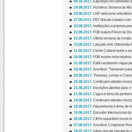
06.10.2017.
Exposição de camisetas d
29.09.2017.
Acontece Semana da Músi
29.09.2017.
USP seleciona voluntários
27.09.2017.
PET discute cuidado com p
22.09.2017.
Instituições europeias pre
22.09.2017.
FOB realiza Fórum de Dis
22.09.2017.
Última semana da mostra “
15.09.2017.
Lançado livro Ortodontia 
11.09.2017.
Centro Cultural exibe a ex
04.09.2017.
FOB recebe nota máxima d
31.08.2017.
Estão acabando vagas par
28.08.2017.
Acontece “Treinando para 
28.08.2017.
“Palavras, Linhas e Cores
25.08.2017.
Continuam abertas inscriç
21.08.2017.
Inscrições abertas para o 
21.08.2017.
Cegos é tema de performa
18.08.2017.
Continuam abertas inscriç
18.08.2017.
Aquarelando é tema de mos
18.08.2017.
Encontro Internacional de 
08.08.2017.
CIPAs capacitam novos m
07.08.2017.
Acontece Congresso Fonoa
28.07.2017.
Artigo discute orientação 