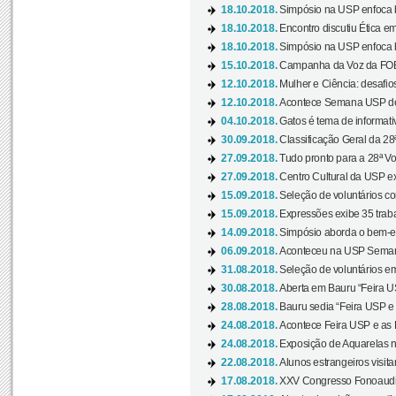
18.10.2018.
Simpósio na USP enfoca b
18.10.2018.
Encontro discutiu Ética e
18.10.2018.
Simpósio na USP enfoca b
15.10.2018.
Campanha da Voz da FOB-
12.10.2018.
Mulher e Ciência: desafios
12.10.2018.
Acontece Semana USP de 
04.10.2018.
Gatos é tema de informativo
30.09.2018.
Classificação Geral da 28
27.09.2018.
Tudo pronto para a 28ª Vo
27.09.2018.
Centro Cultural da USP ex
15.09.2018.
Seleção de voluntários co
15.09.2018.
Expressões exibe 35 traba
14.09.2018.
Simpósio aborda o bem-es
06.09.2018.
Aconteceu na USP Semana 
31.08.2018.
Seleção de voluntários em
30.08.2018.
Aberta em Bauru “Feira US
28.08.2018.
Bauru sedia “Feira USP e as
24.08.2018.
Acontece Feira USP e as Pr
24.08.2018.
Exposição de Aquarelas na
22.08.2018.
Alunos estrangeiros visit
17.08.2018.
XXV Congresso Fonoaudio