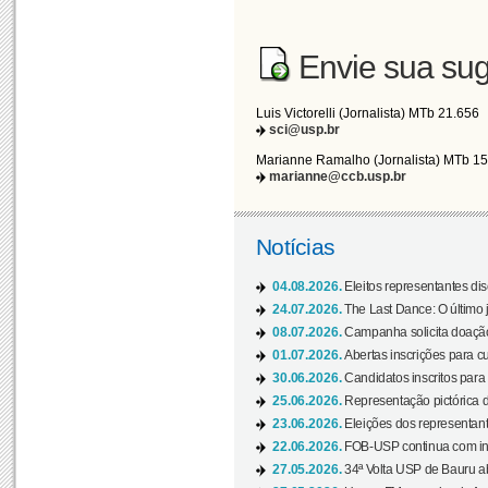
Envie sua sug
Luis Victorelli (Jornalista) MTb 21.656
sci@usp.br
Marianne Ramalho (Jornalista) MTb 1
marianne@ccb.usp.br
Notícias
04.08.2026.
Eleitos representantes di
24.07.2026.
The Last Dance: O últim
08.07.2026.
Campanha solicita doação 
01.07.2026.
Abertas inscrições para c
30.06.2026.
Candidatos inscritos para 
25.06.2026.
Representação pictórica da
23.06.2026.
Eleições dos representant
22.06.2026.
FOB-USP continua com ins
27.05.2026.
34ª Volta USP de Bauru a