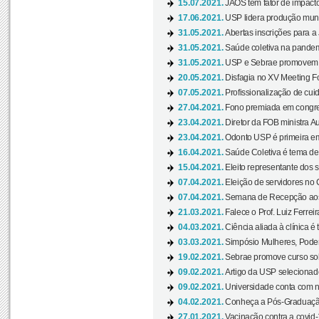
15.07.2021.
JAOS tem fator de impact
17.06.2021.
USP lidera produção mund
31.05.2021.
Abertas inscrições para a
31.05.2021.
Saúde coletiva na pandemi
31.05.2021.
USP e Sebrae promovem 
20.05.2021.
Disfagia no XV Meeting F
07.05.2021.
Profissionalização de cuid
27.04.2021.
Fono premiada em congress
23.04.2021.
Diretor da FOB ministra A
23.04.2021.
Odonto USP é primeira em
16.04.2021.
Saúde Coletiva é tema de
15.04.2021.
Eleito representante dos s
07.04.2021.
Eleição de servidores no 
07.04.2021.
Semana de Recepção aos C
21.03.2021.
Falece o Prof. Luiz Ferreir
04.03.2021.
Ciência aliada à clínica é
03.03.2021.
Simpósio Mulheres, Poder
19.02.2021.
Sebrae promove curso sob
09.02.2021.
Artigo da USP selecionado
09.02.2021.
Universidade conta com nov
04.02.2021.
Conheça a Pós-Graduaçã
27.01.2021.
Vacinação contra a covid-