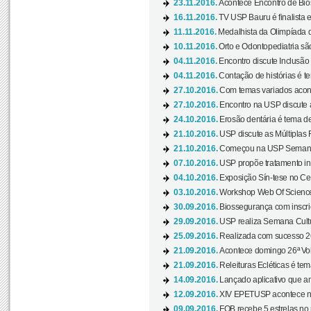
23.11.2016.
Acontece Encontro de Bios
16.11.2016.
TV USP Bauru é finalista em
11.11.2016.
Medalhista da Olimpíada 
10.11.2016.
Orto e Odontopediatria sã
04.11.2016.
Encontro discute Inclusão
04.11.2016.
Contação de histórias é te
27.10.2016.
Com temas variados acont
27.10.2016.
Encontro na USP discute 
24.10.2016.
Erosão dentária é tema de
21.10.2016.
USP discute as Múltiplas 
21.10.2016.
Começou na USP Semana C
07.10.2016.
USP propõe tratamento ino
04.10.2016.
Exposição Sín-tese no Cen
03.10.2016.
Workshop Web Of Science
30.09.2016.
Biossegurança com inscriç
29.09.2016.
USP realiza Semana Cultur
25.09.2016.
Realizada com sucesso 26
21.09.2016.
Acontece domingo 26ª Vol
21.09.2016.
Releituras Ecléticas é tem
14.09.2016.
Lançado aplicativo que a
12.09.2016.
XIV EPETUSP acontece n
09.09.2016.
FOB recebe 5 estrelas no r