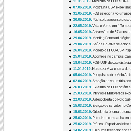
11.06.2019.
Medicina da FOB e HRAC 
07.06.2019.
Mostra na USP exibe telas 
31.05.2019.
FOB seleciona voluntário
30.05.2019.
Público bauruense prestig
22.05.2019.
Vida e Verso em 4 Tempos
16.05.2019.
Aniversário de 57 anos d
29.04.2019.
Meeting Fonoaudiológico d
29.04.2019.
Saúde Coletiva seleciona 
26.04.2019.
Modelo da FOB-USP inspir
25.04.2019.
Acontece no campus Cam
18.04.2019.
FOB-USP discute disfagia 
11.04.2019.
Natureza Viva é tema de 
05.04.2019.
Pesquisa sobre Meio Ambi
02.04.2019.
Seleção de voluntário com
26.03.2019.
Ex-aluna da FOB obtém a
25.03.2019.
Infinitos e Multiversos ex
22.03.2019.
A descoberta do Polo Sul
15.03.2019.
Eleição de servidor no Co
15.03.2019.
Ortodontia é tema de encon
25.02.2019.
Palestra e campanha ence
25.02.2019.
Práticas Esportivas inicia 
14.02.2019.
Calouros recepcionados 