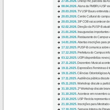
27.05.2026.
Unesp FM, parceira da As
08.04.2026.
Aluna da FMBRU-USP expõe
20.03.2026.
TV USP Bauru entrevista a
20.03.2026.
Centro Cultural do campus
20.03.2026.
39º COB vai acontecer de 
02.02.2026.
Direção da PUSP-B atualiz
21.01.2026.
Inauguradas importantes
19.01.2026.
Restaurante do Campus vol
14.01.2026.
Abertas inscrições para p
17.12.2025.
PUSP-B comunica sobre de
17.12.2025.
Prefeitura do Campus info
03.12.2025.
UOPI disponibiliza novos 
27.11.2025.
Dezembro Musical acontec
19.11.2025.
Expressões Femininas é te
19.11.2025.
Ciências Odontológicas Ap
17.11.2025.
Audiência pública discute
05.11.2025.
Workshop discute a partic
31.10.2025.
2º Workshop discute branq
31.10.2025.
Acontece em novembro a 
23.10.2025.
USP Recicla representa 
21.10.2025.
Inscrições para Mestrado
17.10.2025.
Semana Interna de Preven