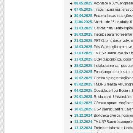
08.05.2025.
Acontece o 38º Congresso
07.05.2025.
Triagem para mulheres com
30.04.2025.
Encerradas as inscrições 
11.04.2025.
Abertas de 15 de abril a 8
31.03.2025.
Caricaturista Greifo expõ
26.03.2025.
Inscritos para representa
21.03.2025.
PET Odonto desenvolve ma
18.03.2025.
Pós-Graduação promove pal
13.03.2025.
TV USP Bauru leva dois tr
13.03.2025.
UOPI disponibiliza jogos 
28.02.2025.
Instaladas no campus pla
13.02.2025.
Fono lança e-book sobre de
10.02.2025.
Confira a programação d
05.02.2025.
FMBRU realiza VII Congr
04.02.2025.
Obesidade II ou III com i
20.01.2025.
Restaurante Universitário
14.01.2025.
Câmara aprova Moção de 
10.01.2025.
USP Bauru: Confira Calend
19.12.2024.
Biblioteca divulga horári
13.12.2024.
TV USP Bauru é campeã em 
13.12.2024.
Prefeitura informa o funci