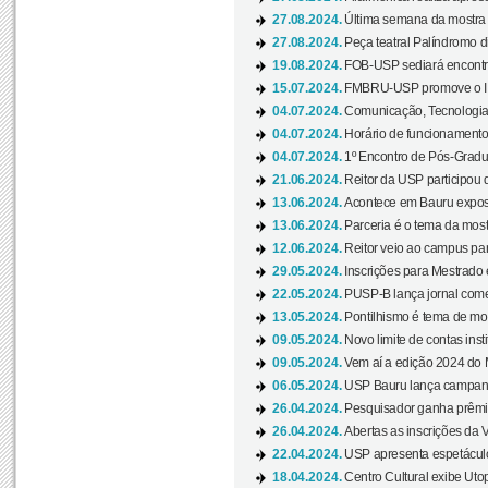
27.08.2024.
Última semana da mostra Aq
27.08.2024.
Peça teatral Palíndromo di
19.08.2024.
FOB-USP sediará encontro
15.07.2024.
FMBRU-USP promove o II 
04.07.2024.
Comunicação, Tecnologia
04.07.2024.
Horário de funcionamento
04.07.2024.
1º Encontro de Pós-Gradu
21.06.2024.
Reitor da USP participou 
13.06.2024.
Acontece em Bauru exposi
13.06.2024.
Parceria é o tema da mostr
12.06.2024.
Reitor veio ao campus para
29.05.2024.
Inscrições para Mestrado
22.05.2024.
PUSP-B lança jornal come
13.05.2024.
Pontilhismo é tema de most
09.05.2024.
Novo limite de contas ins
09.05.2024.
Vem aí a edição 2024 do 
06.05.2024.
USP Bauru lança campanha
26.04.2024.
Pesquisador ganha prêmio 
26.04.2024.
Abertas as inscrições da 
22.04.2024.
USP apresenta espetáculo
18.04.2024.
Centro Cultural exibe Utop