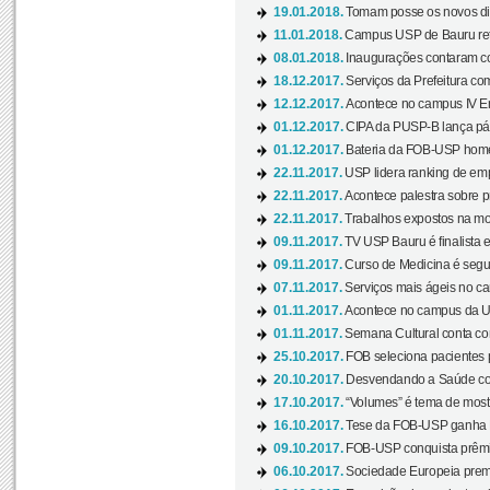
19.01.2018.
Tomam posse os novos dir
11.01.2018.
Campus USP de Bauru reto
08.01.2018.
Inaugurações contaram com
18.12.2017.
Serviços da Prefeitura com
12.12.2017.
Acontece no campus IV En
01.12.2017.
CIPA da PUSP-B lança pág
01.12.2017.
Bateria da FOB-USP homen
22.11.2017.
USP lidera ranking de emp
22.11.2017.
Acontece palestra sobre p
22.11.2017.
Trabalhos expostos na mos
09.11.2017.
TV USP Bauru é finalista em
09.11.2017.
Curso de Medicina é segun
07.11.2017.
Serviços mais ágeis no c
01.11.2017.
Acontece no campus da US
01.11.2017.
Semana Cultural conta co
25.10.2017.
FOB seleciona pacientes p
20.10.2017.
Desvendando a Saúde com
17.10.2017.
“Volumes” é tema de mostr
16.10.2017.
Tese da FOB-USP ganha 
09.10.2017.
FOB-USP conquista prêmio
06.10.2017.
Sociedade Europeia premi