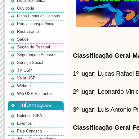
Lista Telefônica
Ouvidoria
Plano Diretor do Campus
Portal Transparência
Restaurante
Saúde
Seção de Pessoal
Classificação Geral M
Segurança e Acessos
Serviço Social
TV USP
1º lugar: Lucas Rafael
Volta USP
Webmail
2º lugar: Leonardo Vini
Wifi USP-Visitantes
Informações
3º lugar: Luis Antonio P
Boletins CIPA
Eventos
Classificação Geral F
Fale Conosco