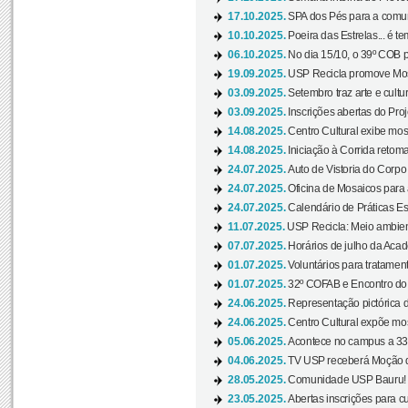
17.10.2025.
SPA dos Pés para a comuni
10.10.2025.
Poeira das Estrelas... é t
06.10.2025.
No dia 15/10, o 39º COB 
19.09.2025.
USP Recicla promove Most
03.09.2025.
Setembro traz arte e cultu
03.09.2025.
Inscrições abertas do Pro
14.08.2025.
Centro Cultural exibe mos
14.08.2025.
Iniciação à Corrida retoma 
24.07.2025.
Auto de Vistoria do Corpo
24.07.2025.
Oficina de Mosaicos para 
24.07.2025.
Calendário de Práticas Esp
11.07.2025.
USP Recicla: Meio ambient
07.07.2025.
Horários de julho da Acad
01.07.2025.
Voluntários para tratament
01.07.2025.
32º COFAB e Encontro do
24.06.2025.
Representação pictórica d
24.06.2025.
Centro Cultural expõe most
05.06.2025.
Acontece no campus a 33ª
04.06.2025.
TV USP receberá Moção d
28.05.2025.
Comunidade USP Bauru! Ve
23.05.2025.
Abertas inscrições para 