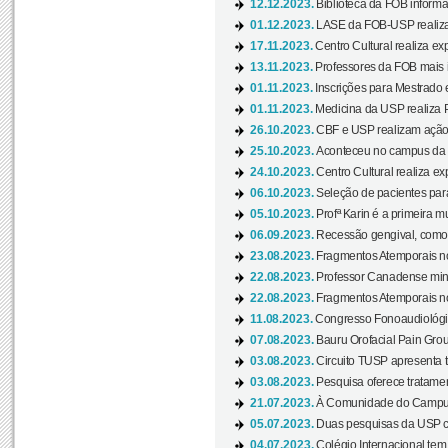
12.12.2023.
Biblioteca da FOB informa
01.12.2023.
LASE da FOB-USP realiza 
17.11.2023.
Centro Cultural realiza ex
13.11.2023.
Professores da FOB mais i
01.11.2023.
Inscrições para Mestrado 
01.11.2023.
Medicina da USP realiza 
26.10.2023.
CBF e USP realizam ação d
25.10.2023.
Aconteceu no campus da 
24.10.2023.
Centro Cultural realiza e
06.10.2023.
Seleção de pacientes para
05.10.2023.
Profª Karin é a primeira m
06.09.2023.
Recessão gengival, como re
23.08.2023.
Fragmentos Atemporais no
22.08.2023.
Professor Canadense minis
22.08.2023.
Fragmentos Atemporais no
11.08.2023.
Congresso Fonoaudiológic
07.08.2023.
Bauru Orofacial Pain Grou
03.08.2023.
Circuito TUSP apresenta t
03.08.2023.
Pesquisa oferece tratamen
21.07.2023.
À Comunidade do Campus
05.07.2023.
Duas pesquisas da USP co
04.07.2023.
Colégio Internacional tem