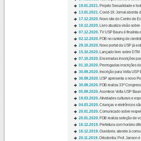
19.01.2021.
Projeto Sexualidade e Iso
13.01.2021.
Covid-19: Jornal aborda d
17.12.2020.
Novo site do Centro de Ed
10.12.2020.
Livro atualiza visão sobre
07.12.2020.
TV USP Bauru é finalista em
02.12.2020.
FOB no ranking de cientista
29.10.2020.
Novo portal da USP já está
15.10.2020.
Lançado livro sobre DTM e
07.10.2020.
Encerradas inscrições par
01.10.2020.
Prorrogadas inscrições da
30.09.2020.
Inscrição para Volta USP B
30.09.2020.
USP apresenta o novo Port
30.09.2020.
FOB realiza 33º Congresso
05.09.2020.
Acontece Volta USP Bauru 
19.03.2020.
Atividades culturais e esp
04.03.2020.
Crianças e eletrônicos sã
20.01.2020.
Comunicado sobre respeit
20.01.2020.
FOB realiza seleção de vol
16.12.2019.
Prefeitura com horário dife
16.12.2019.
Ouvidoria: atende à comu
20.11.2019.
Ortodontia: Prof. Janson é