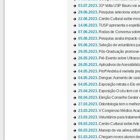
03.07.2023.
31ª Volta USP Bauru vai a
29.06.2023.
Pesquisa seleciona volunt
22.06.2023.
Centro Cultural exibe mo
14.06.2023.
TUSP apresenta o espetác
07.06.2023.
Rodas de Conversa sobre
05.06.2023.
Pesquisa avalia impacto d
05.06.2023.
Seleção de voluntários pa
29.05.2023.
Pós-Graduação promove ev
26.05.2023.
Pré-Evento sobre Ultrasso
26.05.2023.
Aplicativos de Acessibilida
04.05.2023.
Profª Andréa é reeleita pr
04.05.2023.
Dengue: Aumento de casos
04.05.2023.
Exposição retrata o Elo ent
25.04.2023.
Exposição O céu tem cor 
06.04.2023.
Eleição Conselho Gestor
27.03.2023.
Odontologia tem o melho
23.03.2023.
V Congresso Médico Acad
23.03.2023.
Voluntários para tratamento
09.03.2023.
Centro Cultural exibe Arte
06.03.2023.
Manejo de via aérea difíci
01.03.2023.
Chegam novos alunos de O