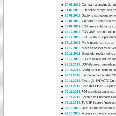
14.02.2019.
Campanha previne dengue
01.02.2019.
Futebol de campo: boa opçã
25.01.2019.
Sapiens aprova quatro no v
08.01.2019.
Começa no campus o Mexa
03.01.2019.
FOB busca voluntários com
18.12.2018.
FOB-USP homenageia prof
18.12.2018.
TV USP Bauru é premiada 
17.12.2018.
Prefeitura do campus com h
17.12.2018.
Mexa-se nas férias de Ver
10.12.2018.
Simulador realiza treino d
03.12.2018.
FOB seleciona voluntário
28.11.2018.
USP-Bauru é premiada no 
28.11.2018.
Colóquio discute implantes
27.11.2018.
Estudante de fono da FOB
20.11.2018.
Exposição IMPACTO Consc
14.11.2018.
Fono da FOB-USP é premia
09.11.2018.
FOB premiada em estudo s
08.11.2018.
Sistema de Chamados do c
08.11.2018.
TV USP Bauru é finalista d
25.10.2018.
USP Bauru representada 
22.10.2018.
Árvores expõe arte acessí