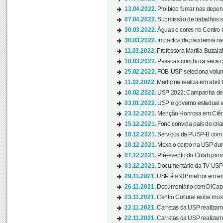
13.04.2022.
Proibido fumar nas depen
07.04.2022.
Submissão de trabalhos s
30.03.2022.
Águas e cores no Centro C
30.03.2022.
Impactos da pandemia na 
11.03.2022.
Professora Marília Buzalaf
10.03.2022.
Pessoas com boca seca co
25.02.2022.
FOB-USP seleciona voluntá
11.02.2022.
Medicina realiza em abril
10.02.2022.
USP 2022: Campanha de 
03.01.2022.
USP e governo estadual a
23.12.2021.
Menção Honrosa em Ciênc
15.12.2021.
Fono convida pais de cria
10.12.2021.
Serviços da PUSP-B com in
10.12.2021.
Mexa o corpo na USP duran
07.12.2021.
Pré-evento do Cofab prom
03.12.2021.
Documentário da TV USP 
29.11.2021.
USP é a 90ª melhor em em
26.11.2021.
Documentário com DiCaprio
23.11.2021.
Centro Cultural exibe most
22.11.2021.
Carretas da USP realizam
22.11.2021.
Carretas da USP realizam