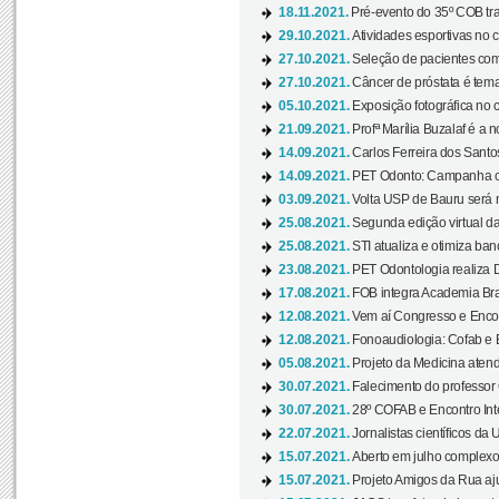
18.11.2021.
Pré-evento do 35º COB tra
29.10.2021.
Atividades esportivas no 
27.10.2021.
Seleção de pacientes com
27.10.2021.
Câncer de próstata é tema
05.10.2021.
Exposição fotográfica no
21.09.2021.
Profª Marília Buzalaf é a no
14.09.2021.
Carlos Ferreira dos Santo
14.09.2021.
PET Odonto: Campanha c
03.09.2021.
Volta USP de Bauru será n
25.08.2021.
Segunda edição virtual da 
25.08.2021.
STI atualiza e otimiza ba
23.08.2021.
PET Odontologia realiza 
17.08.2021.
FOB integra Academia Bras
12.08.2021.
Vem aí Congresso e Encont
12.08.2021.
Fonoaudiologia: Cofab e E
05.08.2021.
Projeto da Medicina atend
30.07.2021.
Falecimento do professor
30.07.2021.
28º COFAB e Encontro Inte
22.07.2021.
Jornalistas científicos d
15.07.2021.
Aberto em julho complexo
15.07.2021.
Projeto Amigos da Rua aj