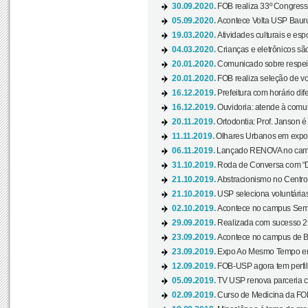
30.09.2020.
FOB realiza 33º Congresso
05.09.2020.
Acontece Volta USP Bauru 
19.03.2020.
Atividades culturais e esp
04.03.2020.
Crianças e eletrônicos sã
20.01.2020.
Comunicado sobre respeit
20.01.2020.
FOB realiza seleção de vol
16.12.2019.
Prefeitura com horário dife
16.12.2019.
Ouvidoria: atende à comu
20.11.2019.
Ortodontia: Prof. Janson é
11.11.2019.
Olhares Urbanos em exposi
06.11.2019.
Lançado RENOVA no camp
31.10.2019.
Roda de Conversa com “Di
21.10.2019.
Abstracionismo no Centro 
21.10.2019.
USP seleciona voluntária
02.10.2019.
Acontece no campus Seman
29.09.2019.
Realizada com sucesso 29
23.09.2019.
Acontece no campus de Ba
23.09.2019.
Expo Ao Mesmo Tempo em 
12.09.2019.
FOB-USP agora tem perfil 
05.09.2019.
TV USP renova parceria c
02.09.2019.
Curso de Medicina da FOB