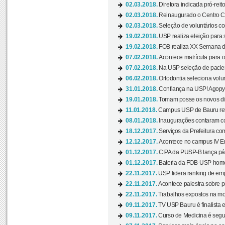
02.03.2018.
Diretora indicada pró-reito
02.03.2018.
Reinaugurado o Centro Cu
02.03.2018.
Seleção de voluntários co
19.02.2018.
USP realiza eleição para 
19.02.2018.
FOB realiza XX Semana d
07.02.2018.
Acontece matrícula para o
07.02.2018.
Na USP seleção de pacie
06.02.2018.
Ortodontia seleciona volun
31.01.2018.
Confiança na USP! Agopya
19.01.2018.
Tomam posse os novos dir
11.01.2018.
Campus USP de Bauru reto
08.01.2018.
Inaugurações contaram com
18.12.2017.
Serviços da Prefeitura com
12.12.2017.
Acontece no campus IV En
01.12.2017.
CIPA da PUSP-B lança pág
01.12.2017.
Bateria da FOB-USP homen
22.11.2017.
USP lidera ranking de emp
22.11.2017.
Acontece palestra sobre p
22.11.2017.
Trabalhos expostos na mos
09.11.2017.
TV USP Bauru é finalista em
09.11.2017.
Curso de Medicina é segun