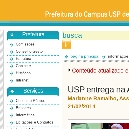
Prefeitura
da
Universidade
de
São
Paulo
-
Bauru
Prefeitura
Comissões
Conselho Gestor
página principal
informaçõe
Estrutura
Gabinete
Conteúdo atualizado
Histórico
Intranet
USP entrega na
Serviços
Marianne Ramalho, As
Concurso Público
21/02/2014
Esportes
Informática
Licitações e Contratos