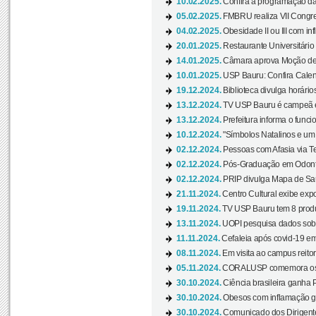
10.02.2025.
Confira a programação d
05.02.2025.
FMBRU realiza VII Congr
04.02.2025.
Obesidade II ou III com i
20.01.2025.
Restaurante Universitário
14.01.2025.
Câmara aprova Moção de 
10.01.2025.
USP Bauru: Confira Calend
19.12.2024.
Biblioteca divulga horári
13.12.2024.
TV USP Bauru é campeã em 
13.12.2024.
Prefeitura informa o funci
10.12.2024.
"Símbolos Natalinos e um N
02.12.2024.
Pessoas com Afasia via Te
02.12.2024.
Pós-Graduação em Odonto
02.12.2024.
PRIP divulga Mapa de Saú
21.11.2024.
Centro Cultural exibe expo
19.11.2024.
TV USP Bauru tem 8 produçõ
13.11.2024.
UOPI pesquisa dados sobre
11.11.2024.
Cefaleia após covid-19 em
08.11.2024.
Em visita ao campus reitor
05.11.2024.
CORALUSP comemora os 8
30.10.2024.
Ciência brasileira ganha 
30.10.2024.
Obesos com inflamação ge
30.10.2024.
Comunicado dos Dirigente