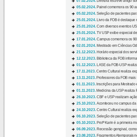
07.02.2024.
Diretora escreve artigo s
05.02.2024.
Painel comemora os 90 an
05.02.2024.
Seleção de pacientes para
25.01.2024.
Livro da FOB é destaque 
25.01.2024.
Com diversos eventos US
25.01.2024.
TV USP exibe especial de
17.01.2024.
Campus comemora os 90 
02.01.2024.
Mestrado em Ciências Odo
21.12.2023.
Horário especial dos servi
12.12.2023.
Biblioteca da FOB informa
01.12.2023.
LASE da FOB-USP realiza 
17.11.2023.
Centro Cultural realiza ex
13.11.2023.
Professores da FOB mais i
01.11.2023.
Inscrições para Mestrado 
01.11.2023.
Medicina da USP realiza 
26.10.2023.
CBF e USP realizam ação d
25.10.2023.
Aconteceu no campus da 
24.10.2023.
Centro Cultural realiza e
06.10.2023.
Seleção de pacientes para
05.10.2023.
Profª Karin é a primeira m
06.09.2023.
Recessão gengival, como re
23.08.2023.
Fragmentos Atemporais no