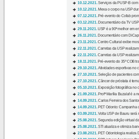
10.12.2021.
Serviços da PUSP-B com in
10.12.2021.
Mexa o corpo na USP duran
07.12.2021.
Pré-evento do Cofab prom
03.12.2021.
Documentário da TV USP 
29.11.2021.
USP é a 90ª melhor em em
26.11.2021.
Documentário com DiCaprio
23.11.2021.
Centro Cultural exibe most
22.11.2021.
Carretas da USP realizam
22.11.2021.
Carretas da USP realizam
18.11.2021.
Pré-evento do 35º COB tra
29.10.2021.
Atividades esportivas no 
27.10.2021.
Seleção de pacientes com
27.10.2021.
Câncer de próstata é tema
05.10.2021.
Exposição fotográfica no
21.09.2021.
Profª Marília Buzalaf é a no
14.09.2021.
Carlos Ferreira dos Santo
14.09.2021.
PET Odonto: Campanha c
03.09.2021.
Volta USP de Bauru será n
25.08.2021.
Segunda edição virtual da 
25.08.2021.
STI atualiza e otimiza ba
23.08.2021.
PET Odontologia realiza 