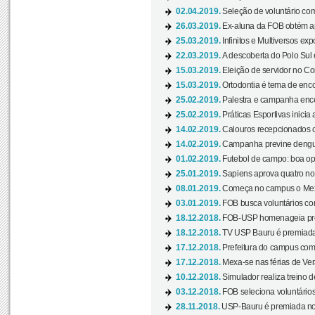
02.04.2019.
Seleção de voluntário com
26.03.2019.
Ex-aluna da FOB obtém a
25.03.2019.
Infinitos e Multiversos ex
22.03.2019.
A descoberta do Polo Sul
15.03.2019.
Eleição de servidor no Co
15.03.2019.
Ortodontia é tema de encon
25.02.2019.
Palestra e campanha ence
25.02.2019.
Práticas Esportivas inicia 
14.02.2019.
Calouros recepcionados 
14.02.2019.
Campanha previne dengue
01.02.2019.
Futebol de campo: boa opçã
25.01.2019.
Sapiens aprova quatro no v
08.01.2019.
Começa no campus o Mexa
03.01.2019.
FOB busca voluntários com
18.12.2018.
FOB-USP homenageia prof
18.12.2018.
TV USP Bauru é premiada 
17.12.2018.
Prefeitura do campus com h
17.12.2018.
Mexa-se nas férias de Ver
10.12.2018.
Simulador realiza treino d
03.12.2018.
FOB seleciona voluntário
28.11.2018.
USP-Bauru é premiada no 