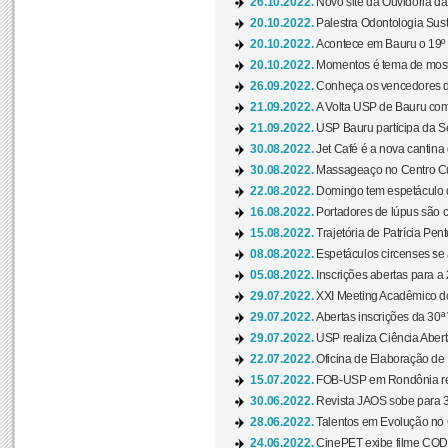
26.10.2022.
Novo site da Ouvidoria d
20.10.2022.
Palestra Odontologia Suste
20.10.2022.
Acontece em Bauru o 19º C
20.10.2022.
Momentos é tema de mostra
26.09.2022.
Conheça os vencedores da
21.09.2022.
A Volta USP de Bauru com
21.09.2022.
USP Bauru participa da S
30.08.2022.
Jet Café é a nova cantina
30.08.2022.
Massageaço no Centro Cul
22.08.2022.
Domingo tem espetáculo d
16.08.2022.
Portadores de lúpus são c
15.08.2022.
Trajetória de Patrícia Pen
08.08.2022.
Espetáculos circenses se
05.08.2022.
Inscrições abertas para a 
29.07.2022.
XXI Meeting Acadêmico do
29.07.2022.
Abertas inscrições da 30ª
29.07.2022.
USP realiza Ciência Abert
22.07.2022.
Oficina de Elaboração de 
15.07.2022.
FOB-USP em Rondônia rea
30.06.2022.
Revista JAOS sobe para 3
28.06.2022.
Talentos em Evolução no C
24.06.2022.
CinePET exibe filme CODA 