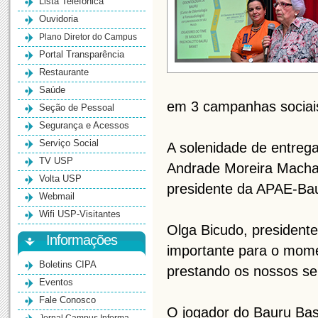
Lista Telefônica
Ouvidoria
Plano Diretor do Campus
Portal Transparência
Restaurante
Saúde
em 3 campanhas sociai
Seção de Pessoal
Segurança e Acessos
Serviço Social
A solenidade de entreg
TV USP
Andrade Moreira Machad
Volta USP
presidente da APAE-Bau
Webmail
Wifi USP-Visitantes
Olga Bicudo, president
Informações
importante para o mome
Boletins CIPA
prestando os nossos ser
Eventos
Fale Conosco
O jogador do Bauru Bask