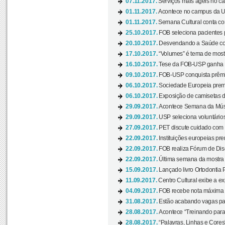
07.11.2017.
Serviços mais ágeis no c
01.11.2017.
Acontece no campus da US
01.11.2017.
Semana Cultural conta co
25.10.2017.
FOB seleciona pacientes p
20.10.2017.
Desvendando a Saúde com
17.10.2017.
“Volumes” é tema de mostr
16.10.2017.
Tese da FOB-USP ganha 
09.10.2017.
FOB-USP conquista prêmio
06.10.2017.
Sociedade Europeia premi
06.10.2017.
Exposição de camisetas d
29.09.2017.
Acontece Semana da Músi
29.09.2017.
USP seleciona voluntários
27.09.2017.
PET discute cuidado com p
22.09.2017.
Instituições europeias pre
22.09.2017.
FOB realiza Fórum de Dis
22.09.2017.
Última semana da mostra “
15.09.2017.
Lançado livro Ortodontia 
11.09.2017.
Centro Cultural exibe a ex
04.09.2017.
FOB recebe nota máxima d
31.08.2017.
Estão acabando vagas par
28.08.2017.
Acontece “Treinando para 
28.08.2017.
“Palavras, Linhas e Cores