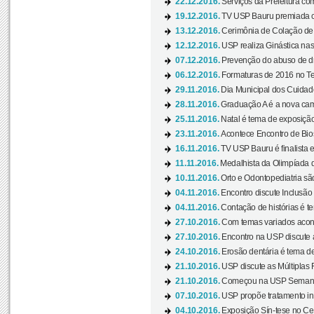
22.12.2016.
Serviços da Prefeitura com
19.12.2016.
TV USP Bauru premiada c
13.12.2016.
Cerimônia de Colação de
12.12.2016.
USP realiza Ginástica nas
07.12.2016.
Prevenção do abuso de dr
06.12.2016.
Formaturas de 2016 no Te
29.11.2016.
Dia Municipal dos Cuidado
28.11.2016.
Graduação A é a nova cam
25.11.2016.
Natal é tema de exposição 
23.11.2016.
Acontece Encontro de Bios
16.11.2016.
TV USP Bauru é finalista em
11.11.2016.
Medalhista da Olimpíada 
10.11.2016.
Orto e Odontopediatria sã
04.11.2016.
Encontro discute Inclusão
04.11.2016.
Contação de histórias é te
27.10.2016.
Com temas variados acont
27.10.2016.
Encontro na USP discute 
24.10.2016.
Erosão dentária é tema de
21.10.2016.
USP discute as Múltiplas 
21.10.2016.
Começou na USP Semana C
07.10.2016.
USP propõe tratamento ino
04.10.2016.
Exposição Sín-tese no Cen