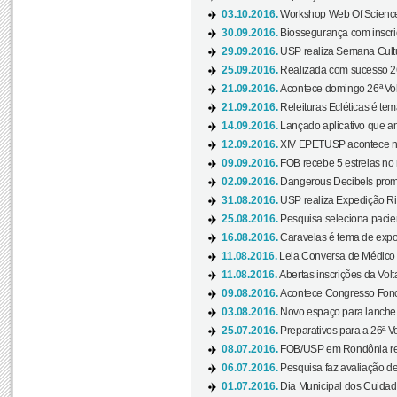
03.10.2016.
Workshop Web Of Science
30.09.2016.
Biossegurança com inscriç
29.09.2016.
USP realiza Semana Cultur
25.09.2016.
Realizada com sucesso 26
21.09.2016.
Acontece domingo 26ª Vol
21.09.2016.
Releituras Ecléticas é tem
14.09.2016.
Lançado aplicativo que a
12.09.2016.
XIV EPETUSP acontece n
09.09.2016.
FOB recebe 5 estrelas no r
02.09.2016.
Dangerous Decibels promo
31.08.2016.
USP realiza Expedição Ri
25.08.2016.
Pesquisa seleciona pacie
16.08.2016.
Caravelas é tema de expo
11.08.2016.
Leia Conversa de Médico e 
11.08.2016.
Abertas inscrições da Vol
09.08.2016.
Acontece Congresso Fonoa
03.08.2016.
Novo espaço para lanche 
25.07.2016.
Preparativos para a 26ª V
08.07.2016.
FOB/USP em Rondônia real
06.07.2016.
Pesquisa faz avaliação de
01.07.2016.
Dia Municipal dos Cuidado