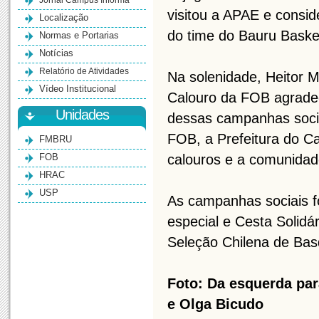
Jornal Campus Informa
visitou a APAE e consi
Localização
do time do Bauru Basket
Normas e Portarias
Notícias
Relatório de Atividades
Na solenidade, Heitor M
Vídeo Institucional
Calouro da FOB agradec
Unidades
dessas campanhas socia
FOB, a Prefeitura do 
FMBRU
FOB
calouros e a comunidad
HRAC
USP
As campanhas sociais f
especial e Cesta Solidá
Seleção Chilena de Bas
Foto: Da esquerda par
e Olga Bicudo