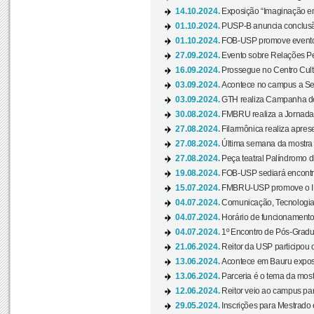
14.10.2024.
Exposição “Imaginação em
01.10.2024.
PUSP-B anuncia conclus
01.10.2024.
FOB-USP promove evento O
27.09.2024.
Evento sobre Relações Pe
16.09.2024.
Prossegue no Centro Cultu
03.09.2024.
Acontece no campus a Sem
03.09.2024.
GTH realiza Campanha de D
30.08.2024.
FMBRU realiza a Jornada 
27.08.2024.
Filarmônica realiza apres
27.08.2024.
Última semana da mostra Aq
27.08.2024.
Peça teatral Palíndromo di
19.08.2024.
FOB-USP sediará encontro
15.07.2024.
FMBRU-USP promove o II 
04.07.2024.
Comunicação, Tecnologia
04.07.2024.
Horário de funcionamento
04.07.2024.
1º Encontro de Pós-Gradu
21.06.2024.
Reitor da USP participou 
13.06.2024.
Acontece em Bauru exposi
13.06.2024.
Parceria é o tema da mostr
12.06.2024.
Reitor veio ao campus para
29.05.2024.
Inscrições para Mestrado