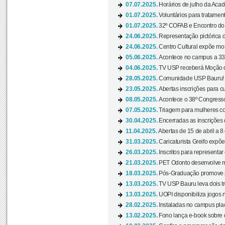
07.07.2025.
Horários de julho da Acad
01.07.2025.
Voluntários para tratament
01.07.2025.
32º COFAB e Encontro do
24.06.2025.
Representação pictórica d
24.06.2025.
Centro Cultural expõe most
05.06.2025.
Acontece no campus a 33ª
04.06.2025.
TV USP receberá Moção d
28.05.2025.
Comunidade USP Bauru! Ve
23.05.2025.
Abertas inscrições para 
08.05.2025.
Acontece o 38º Congresso
07.05.2025.
Triagem para mulheres com
30.04.2025.
Encerradas as inscrições 
11.04.2025.
Abertas de 15 de abril a 8
31.03.2025.
Caricaturista Greifo expõ
26.03.2025.
Inscritos para representa
21.03.2025.
PET Odonto desenvolve ma
18.03.2025.
Pós-Graduação promove pal
13.03.2025.
TV USP Bauru leva dois tr
13.03.2025.
UOPI disponibiliza jogos 
28.02.2025.
Instaladas no campus pla
13.02.2025.
Fono lança e-book sobre de