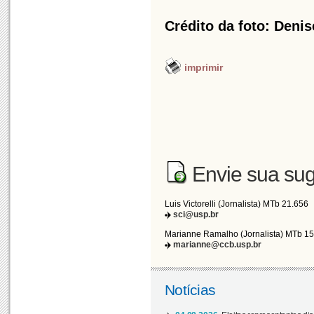
Crédito da foto: Den
imprimir
Envie sua sug
Luis Victorelli (Jornalista) MTb 21.656
sci@usp.br
Marianne Ramalho (Jornalista) MTb 1
marianne@ccb.usp.br
Notícias