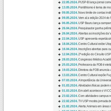
22.05.2024.
PUSP-B lança jornal come
13.05.2024.
Pontilhismo é tema de most
09.05.2024.
Novo limite de contas ins
09.05.2024.
Vem aí a edição 2024 do 
06.05.2024.
USP Bauru lança campanha
26.04.2024.
Pesquisador ganha prêmio 
26.04.2024.
Abertas as inscrições da 
22.04.2024.
USP apresenta espetáculo
18.04.2024.
Centro Cultural exibe Utop
16.04.2024.
Inscrições abertas para 
12.04.2024.
2ª edição do Circuito USP
28.03.2024.
Congresso Médico Acadêm
25.03.2024.
Professora da FOB é eleita
19.03.2024.
Diretora da FOB anuncia 
13.03.2024.
Centro Cultural expõe Fug
07.03.2024.
A Importância da Universi
01.03.2024.
Atividades físicas podem 
01.03.2024.
Em abril acontece o VI C
23.02.2024.
Com atividades campus re
22.02.2024.
TV USP mostra jornada de
21.02.2024.
Alerta: Animais em áreas 