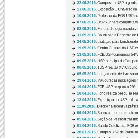
22.06.2016.
Campus da USP organiza "
13.06.2016.
Exposição O Universo da C
10.06.2016.
Professor da FOB-USP no
07.06.2016.
USPRunners conquista tro
02.06.2016.
Fonoaudiologia recruta vo
31.05.2016.
Bauru sedia Encontro de M
24.05.2016.
Licitação para lanchonet
19.05.2016.
Centro Cultural da USP ex
13.05.2016.
FOB/USP comemora 54º an
09.05.2016.
USP participa da Campanh
06.05.2016.
TUSP realiza XVI Circuito
05.05.2016.
Lançamento de livro sobr
29.04.2016.
Inauguradas instalações 
19.04.2016.
FOB-USP prepara a 29ª e
18.04.2016.
Fono realiza pesquisa em m
12.04.2016.
Exposição na USP enfoca u
11.04.2016.
Disciplina incentiva prática
06.04.2016.
Bauru comemora neste mês
05.04.2016.
Seção de Pessoal traz info
01.04.2016.
Saúde Coletiva da FOB es
28.03.2016.
Campus USP de Bauru na l