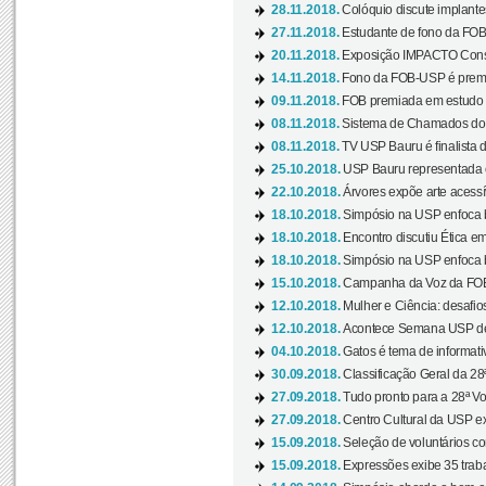
28.11.2018.
Colóquio discute implantes
27.11.2018.
Estudante de fono da FOB
20.11.2018.
Exposição IMPACTO Consc
14.11.2018.
Fono da FOB-USP é premia
09.11.2018.
FOB premiada em estudo s
08.11.2018.
Sistema de Chamados do c
08.11.2018.
TV USP Bauru é finalista d
25.10.2018.
USP Bauru representada 
22.10.2018.
Árvores expõe arte acessí
18.10.2018.
Simpósio na USP enfoca b
18.10.2018.
Encontro discutiu Ética e
18.10.2018.
Simpósio na USP enfoca b
15.10.2018.
Campanha da Voz da FOB-
12.10.2018.
Mulher e Ciência: desafios
12.10.2018.
Acontece Semana USP de 
04.10.2018.
Gatos é tema de informativo
30.09.2018.
Classificação Geral da 28
27.09.2018.
Tudo pronto para a 28ª Vo
27.09.2018.
Centro Cultural da USP ex
15.09.2018.
Seleção de voluntários co
15.09.2018.
Expressões exibe 35 traba