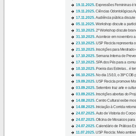
19.11.2025.
Expressões Femininas é te
19.11.2025.
Ciências Odontológicas Ap
17.11.2025.
Audiência pública discute
05.11.2025.
Workshop discute a partic
31.10.2025.
2º Workshop discute branq
31.10.2025.
Acontece em novembro a 
23.10.2025.
USP Recicla representa 
21.10.2025.
Inscrições para Mestrado
17.10.2025.
Semana Interna de Preven
17.10.2025.
SPA dos Pés para a comuni
10.10.2025.
Poeira das Estrelas... é t
06.10.2025.
No dia 15/10, o 39º COB 
19.09.2025.
USP Recicla promove Most
03.09.2025.
Setembro traz arte e cultu
03.09.2025.
Inscrições abertas do Pro
14.08.2025.
Centro Cultural exibe mos
14.08.2025.
Iniciação à Corrida retoma 
24.07.2025.
Auto de Vistoria do Corpo
24.07.2025.
Oficina de Mosaicos para 
24.07.2025.
Calendário de Práticas Esp
11.07.2025.
USP Recicla: Meio ambient