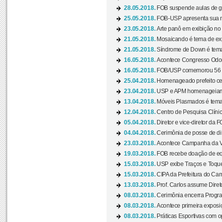
28.05.2018.
FOB suspende aulas de gr
25.05.2018.
FOB-USP apresenta sua no
23.05.2018.
Arte panô em exibição no C
21.05.2018.
Mosaicando é tema de ex
21.05.2018.
Síndrome de Down é tema
16.05.2018.
Acontece Congresso Odont
16.05.2018.
FOB/USP comemorou 56 a
25.04.2018.
Homenageado prefeito ces
23.04.2018.
USP e APM homenageiam D
13.04.2018.
Móveis Plasmados é tema 
12.04.2018.
Centro de Pesquisa Clíni
05.04.2018.
Diretor e vice-diretor da 
04.04.2018.
Cerimônia de posse de dir
23.03.2018.
Acontece Campanha da V
19.03.2018.
FOB recebe doação de eq
15.03.2018.
USP exibe Traços e Toques
15.03.2018.
CIPA da Prefeitura do Camp
13.03.2018.
Prof. Carlos assume Diret
08.03.2018.
Cerimônia encerra Progra
08.03.2018.
Acontece primeira exposiçã
08.03.2018.
Práticas Esportivas com o