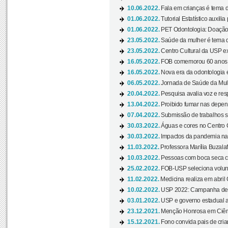
10.06.2022.
Fala em crianças é tema d
01.06.2022.
Tutorial Estatístico auxilia
01.06.2022.
PET Odontologia: Doação
23.05.2022.
Saúde da mulher é tema d
23.05.2022.
Centro Cultural da USP ex
16.05.2022.
FOB comemorou 60 anos c
16.05.2022.
Nova era da odontologia é
06.05.2022.
Jornada de Saúde da Mulhe
20.04.2022.
Pesquisa avalia voz e res
13.04.2022.
Proibido fumar nas depen
07.04.2022.
Submissão de trabalhos s
30.03.2022.
Águas e cores no Centro C
30.03.2022.
Impactos da pandemia na 
11.03.2022.
Professora Marília Buzalaf
10.03.2022.
Pessoas com boca seca co
25.02.2022.
FOB-USP seleciona voluntá
11.02.2022.
Medicina realiza em abril
10.02.2022.
USP 2022: Campanha de 
03.01.2022.
USP e governo estadual a
23.12.2021.
Menção Honrosa em Ciênc
15.12.2021.
Fono convida pais de cria