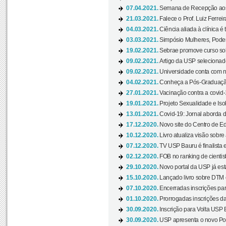
07.04.2021.
Semana de Recepção aos C
21.03.2021.
Falece o Prof. Luiz Ferreir
04.03.2021.
Ciência aliada à clínica é
03.03.2021.
Simpósio Mulheres, Poder
19.02.2021.
Sebrae promove curso sob
09.02.2021.
Artigo da USP selecionado
09.02.2021.
Universidade conta com nov
04.02.2021.
Conheça a Pós-Graduaçã
27.01.2021.
Vacinação contra a covid-
19.01.2021.
Projeto Sexualidade e Iso
13.01.2021.
Covid-19: Jornal aborda d
17.12.2020.
Novo site do Centro de Ed
10.12.2020.
Livro atualiza visão sobre
07.12.2020.
TV USP Bauru é finalista em
02.12.2020.
FOB no ranking de cientista
29.10.2020.
Novo portal da USP já está
15.10.2020.
Lançado livro sobre DTM e
07.10.2020.
Encerradas inscrições par
01.10.2020.
Prorrogadas inscrições da
30.09.2020.
Inscrição para Volta USP B
30.09.2020.
USP apresenta o novo Port