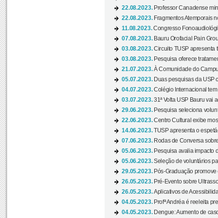
22.08.2023.
Professor Canadense minis
22.08.2023.
Fragmentos Atemporais no
11.08.2023.
Congresso Fonoaudiológic
07.08.2023.
Bauru Orofacial Pain Grou
03.08.2023.
Circuito TUSP apresenta t
03.08.2023.
Pesquisa oferece tratamen
21.07.2023.
À Comunidade do Campus
05.07.2023.
Duas pesquisas da USP co
04.07.2023.
Colégio Internacional tem
03.07.2023.
31ª Volta USP Bauru vai a
29.06.2023.
Pesquisa seleciona volunt
22.06.2023.
Centro Cultural exibe mo
14.06.2023.
TUSP apresenta o espetác
07.06.2023.
Rodas de Conversa sobre
05.06.2023.
Pesquisa avalia impacto d
05.06.2023.
Seleção de voluntários pa
29.05.2023.
Pós-Graduação promove ev
26.05.2023.
Pré-Evento sobre Ultrasso
26.05.2023.
Aplicativos de Acessibilida
04.05.2023.
Profª Andréa é reeleita pr
04.05.2023.
Dengue: Aumento de casos