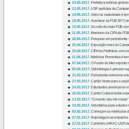
25.05.2017.
Prefeitura reforma ginási
22.05.2017.
USP participa da Campanh
19.05.2017.
Artes na maturidade é tem
16.05.2017.
Acontece na FOB 30º Cong
15.05.2017.
No mês de maio FOB com
11.05.2017.
Membros da CIPA da FOB
28.04.2017.
Pesquisa em periodontia s
25.04.2017.
Exposição Aves do Campu
25.04.2017.
CIPA da Prefeitura com no
11.04.2017.
Medicina Preventiva é tem
07.04.2017.
O Fundo do Mar exposto no
05.04.2017.
Odontologia é primeiro lu
31.03.2017.
Periodontia seleciona volu
27.03.2017.
Cartão Verde para a saúd
24.03.2017.
Estudantes americanos vis
16.03.2017.
Centro Cultural exibe exp
13.03.2017.
“O mundo das mil-coisas” 
10.03.2017.
Voluntários para estudos n
02.02.2017.
Começam as matrículas 
27.01.2017.
Reportagem acompanha e
27.01.2017.
Centrinho (HRAC-USP) lanç