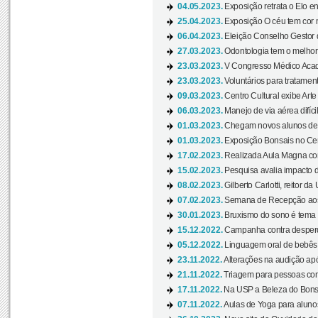
04.05.2023.
Exposição retrata o Elo ent
25.04.2023.
Exposição O céu tem cor 
06.04.2023.
Eleição Conselho Gestor
27.03.2023.
Odontologia tem o melho
23.03.2023.
V Congresso Médico Acad
23.03.2023.
Voluntários para tratamento
09.03.2023.
Centro Cultural exibe Arte
06.03.2023.
Manejo de via aérea difíci
01.03.2023.
Chegam novos alunos de O
01.03.2023.
Exposição Bonsais no Cent
17.02.2023.
Realizada Aula Magna com 
15.02.2023.
Pesquisa avalia impacto d
08.02.2023.
Gilberto Carlotti, reitor d
07.02.2023.
Semana de Recepção aos
30.01.2023.
Bruxismo do sono é tema d
15.12.2022.
Campanha contra desperdí
05.12.2022.
Linguagem oral de bebês 
23.11.2022.
Alterações na audição apó
21.11.2022.
Triagem para pessoas com 
17.11.2022.
Na USP a Beleza do Bonsai
07.11.2022.
Aulas de Yoga para aluno