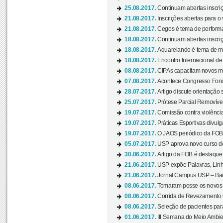
25.08.2017.
Continuam abertas inscriç
21.08.2017.
Inscrições abertas para o 
21.08.2017.
Cegos é tema de performa
18.08.2017.
Continuam abertas inscriç
18.08.2017.
Aquarelando é tema de mos
18.08.2017.
Encontro Internacional de 
08.08.2017.
CIPAs capacitam novos m
07.08.2017.
Acontece Congresso Fonoa
28.07.2017.
Artigo discute orientação 
25.07.2017.
Prótese Parcial Removível
19.07.2017.
Comissão contra violênci
19.07.2017.
Práticas Esportivas divulg
19.07.2017.
O JAOS periódico da FOB d
05.07.2017.
USP aprova novo curso de
30.06.2017.
Artigo da FOB é destaque e
21.06.2017.
USP expõe Palavras, Linh
21.06.2017.
Jornal Campus USP – Baur
08.06.2017.
Tomaram posse os novos
08.06.2017.
Corrida de Revezamento 
08.06.2017.
Seleção de pacientes para
01.06.2017.
III Semana do Meio Ambie