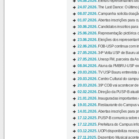
04.08.2026.
Eleitos representantes di
24.07.2026.
The Last Dance: O últim
08.07.2026.
Campanha solicita doação 
01.07.2026.
Abertas inscrições para c
30.06.2026.
Candidatos inscritos para 
25.06.2026.
Representação pictórica da
23.06.2026.
Eleições dos representant
22.06.2026.
FOB-USP continua com ins
27.05.2026.
34ª Volta USP de Bauru a
27.05.2026.
Unesp FM, parceira da As
08.04.2026.
Aluna da FMBRU-USP expõe
20.03.2026.
TV USP Bauru entrevista a
20.03.2026.
Centro Cultural do campus
20.03.2026.
39º COB vai acontecer de 
02.02.2026.
Direção da PUSP-B atualiz
21.01.2026.
Inauguradas importantes
19.01.2026.
Restaurante do Campus vol
14.01.2026.
Abertas inscrições para p
17.12.2025.
PUSP-B comunica sobre de
17.12.2025.
Prefeitura do Campus info
03.12.2025.
UOPI disponibiliza novos 
27.11.2025.
Dezembro Musical acontec