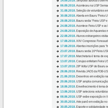
14.09.2018.
Simpósio aborda o bem-es
06.09.2018.
Aconteceu na USP Semana 
31.08.2018.
Seleção de voluntários em
30.08.2018.
Aberta em Bauru “Feira US
28.08.2018.
Bauru sedia “Feira USP e as
24.08.2018.
Acontece Feira USP e as Pr
24.08.2018.
Exposição de Aquarelas na
22.08.2018.
Alunos estrangeiros visit
17.08.2018.
XXV Congresso Fonoaudio
17.08.2018.
Abertas inscrições para “In
23.07.2018.
Bauru sedia 16ª Feira USP 
17.07.2018.
Marchetaria é tema de ex
13.07.2018.
Corujas enfeitam Feira USP
13.07.2018.
28ª Volta USP de Bauru a
28.06.2018.
Revista JAOS da FOB-USP
21.06.2018.
Desenhos em exibição na 
20.06.2018.
USP amplia comunicação 
18.06.2018.
Envelhecimento é tema de
13.06.2018.
USP seleciona voluntárias 
08.06.2018.
USP exibe exposição in l t
30.05.2018.
Arte panô em exibição no C
30.05.2018.
Esporte e solidariedade 