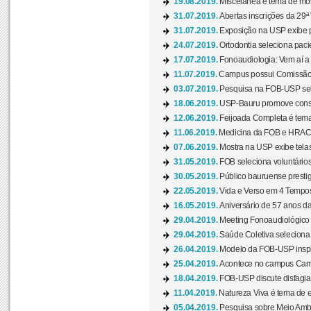
19.08.2019.
Miscelânea é tema de mos
31.07.2019.
Abertas inscrições da 29ª
31.07.2019.
Exposição na USP exibe pa
24.07.2019.
Ortodontia seleciona pacie
17.07.2019.
Fonoaudiologia: Vem aí a 
11.07.2019.
Campus possui Comissão 
03.07.2019.
Pesquisa na FOB-USP sele
18.06.2019.
USP-Bauru promove consci
12.06.2019.
Feijoada Completa é tema
11.06.2019.
Medicina da FOB e HRAC 
07.06.2019.
Mostra na USP exibe telas 
31.05.2019.
FOB seleciona voluntário
30.05.2019.
Público bauruense prestig
22.05.2019.
Vida e Verso em 4 Tempos
16.05.2019.
Aniversário de 57 anos d
29.04.2019.
Meeting Fonoaudiológico d
29.04.2019.
Saúde Coletiva seleciona 
26.04.2019.
Modelo da FOB-USP inspir
25.04.2019.
Acontece no campus Cam
18.04.2019.
FOB-USP discute disfagia 
11.04.2019.
Natureza Viva é tema de 
05.04.2019.
Pesquisa sobre Meio Ambi