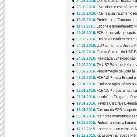
24.03.2016.
Centro Cultural realiza ex
23.03.2016.
Livro discute estratégias e
18.03.2016.
FOB realiza tratamento res
18.03.2016.
Prefeitura do Campus pro
11.03.2016.
Esporte e homenagem: Mul
09.03.2016.
FOB desenvolve pesquisa 
09.03.2016.
Ensino da bioética nos cu
04.03.2016.
USP comemora Dia da Mulh
04.03.2016.
Centro Cultural da USP Bau
24.02.2016.
Realizada 32ª expedição
22.02.2016.
TV USP Bauru estreia nov
03.02.2016.
Programação de volta às 
03.02.2016.
FOB/USP sedia Encontro de
29.01.2016.
Ginástica agitou férias no
22.01.2016.
FOB/USP prepara matrícula
21.01.2016.
Inscrições: Programa Rev
19.01.2016.
Revista Cultura e Extensão
18.01.2016.
Diretora da FOB é superi
06.01.2016.
Melhores momentos das f
18.12.2015.
Prefeitura informa horário 
17.12.2015.
Lanchonete no campus: Nov
17.12.2015.
Kit Escovinha recebe Prêm