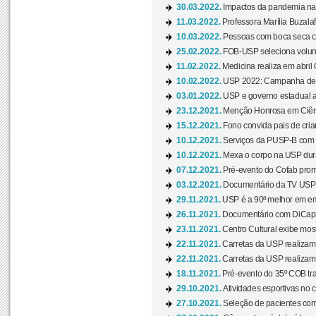
30.03.2022.
Impactos da pandemia na 
11.03.2022.
Professora Marília Buzalaf
10.03.2022.
Pessoas com boca seca co
25.02.2022.
FOB-USP seleciona voluntá
11.02.2022.
Medicina realiza em abril
10.02.2022.
USP 2022: Campanha de 
03.01.2022.
USP e governo estadual a
23.12.2021.
Menção Honrosa em Ciênc
15.12.2021.
Fono convida pais de cria
10.12.2021.
Serviços da PUSP-B com in
10.12.2021.
Mexa o corpo na USP duran
07.12.2021.
Pré-evento do Cofab prom
03.12.2021.
Documentário da TV USP 
29.11.2021.
USP é a 90ª melhor em em
26.11.2021.
Documentário com DiCaprio
23.11.2021.
Centro Cultural exibe most
22.11.2021.
Carretas da USP realizam
22.11.2021.
Carretas da USP realizam
18.11.2021.
Pré-evento do 35º COB tra
29.10.2021.
Atividades esportivas no 
27.10.2021.
Seleção de pacientes com