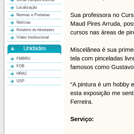
Jornal Campus Informa
Localização
Sua professora no Curs
Normas e Portarias
Notícias
Maud Pires Arruda, poss
Relatório de Atividades
cursos nas áreas de pir
Vídeo Institucional
Unidades
Miscelânea é sua primei
tela com pinceladas liv
FMBRU
FOB
famosos como Gustavo 
HRAC
USP
“A pintura é um hobby
esta exposição me senti 
Ferreira.
Serviço: