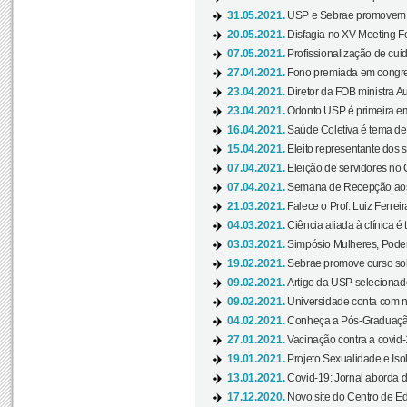
31.05.2021.
USP e Sebrae promovem 
20.05.2021.
Disfagia no XV Meeting F
07.05.2021.
Profissionalização de cuid
27.04.2021.
Fono premiada em congress
23.04.2021.
Diretor da FOB ministra A
23.04.2021.
Odonto USP é primeira em
16.04.2021.
Saúde Coletiva é tema de
15.04.2021.
Eleito representante dos s
07.04.2021.
Eleição de servidores no 
07.04.2021.
Semana de Recepção aos C
21.03.2021.
Falece o Prof. Luiz Ferreir
04.03.2021.
Ciência aliada à clínica é
03.03.2021.
Simpósio Mulheres, Poder
19.02.2021.
Sebrae promove curso sob
09.02.2021.
Artigo da USP selecionado
09.02.2021.
Universidade conta com nov
04.02.2021.
Conheça a Pós-Graduaçã
27.01.2021.
Vacinação contra a covid-
19.01.2021.
Projeto Sexualidade e Iso
13.01.2021.
Covid-19: Jornal aborda d
17.12.2020.
Novo site do Centro de Ed