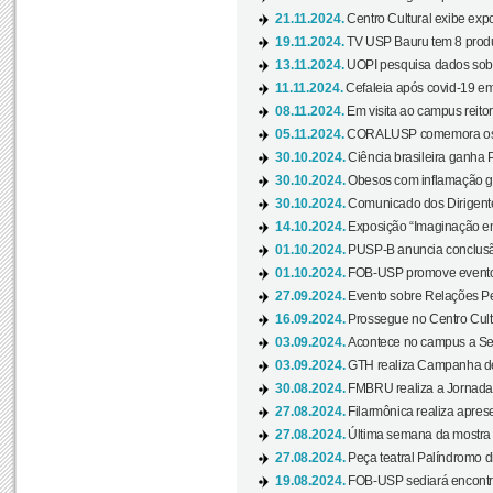
21.11.2024.
Centro Cultural exibe expo
19.11.2024.
TV USP Bauru tem 8 produçõ
13.11.2024.
UOPI pesquisa dados sobre
11.11.2024.
Cefaleia após covid-19 em
08.11.2024.
Em visita ao campus reitor
05.11.2024.
CORALUSP comemora os 8
30.10.2024.
Ciência brasileira ganha 
30.10.2024.
Obesos com inflamação ge
30.10.2024.
Comunicado dos Dirigente
14.10.2024.
Exposição “Imaginação em
01.10.2024.
PUSP-B anuncia conclus
01.10.2024.
FOB-USP promove evento O
27.09.2024.
Evento sobre Relações Pe
16.09.2024.
Prossegue no Centro Cultu
03.09.2024.
Acontece no campus a Sem
03.09.2024.
GTH realiza Campanha de D
30.08.2024.
FMBRU realiza a Jornada 
27.08.2024.
Filarmônica realiza apres
27.08.2024.
Última semana da mostra Aq
27.08.2024.
Peça teatral Palíndromo di
19.08.2024.
FOB-USP sediará encontro