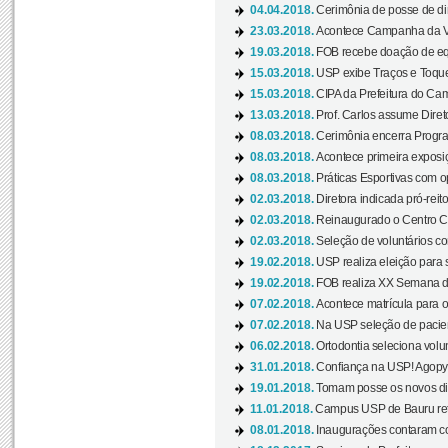
04.04.2018.
Cerimônia de posse de dir
23.03.2018.
Acontece Campanha da V
19.03.2018.
FOB recebe doação de eq
15.03.2018.
USP exibe Traços e Toques
15.03.2018.
CIPA da Prefeitura do Camp
13.03.2018.
Prof. Carlos assume Diret
08.03.2018.
Cerimônia encerra Progra
08.03.2018.
Acontece primeira exposiçã
08.03.2018.
Práticas Esportivas com o
02.03.2018.
Diretora indicada pró-reito
02.03.2018.
Reinaugurado o Centro Cu
02.03.2018.
Seleção de voluntários co
19.02.2018.
USP realiza eleição para 
19.02.2018.
FOB realiza XX Semana d
07.02.2018.
Acontece matrícula para o
07.02.2018.
Na USP seleção de pacie
06.02.2018.
Ortodontia seleciona volun
31.01.2018.
Confiança na USP! Agopya
19.01.2018.
Tomam posse os novos dir
11.01.2018.
Campus USP de Bauru reto
08.01.2018.
Inaugurações contaram com