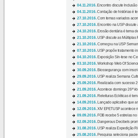
04.11.2016.
Encontro discute Inclusão
04.11.2016.
Contação de histórias é te
27.10.2016.
Com temas variados acont
27.10.2016.
Encontro na USP discute 
24.10.2016.
Erosão dentária é tema de
21.10.2016.
USP discute as Múltiplas 
21.10.2016.
Começou na USP Semana C
07.10.2016.
USP propõe tratamento ino
04.10.2016.
Exposição Sín-tese no Cen
03.10.2016.
Workshop Web Of Science
30.09.2016.
Biossegurança com inscriç
29.09.2016.
USP realiza Semana Cultur
25.09.2016.
Realizada com sucesso 26
21.09.2016.
Acontece domingo 26ª Vol
21.09.2016.
Releituras Ecléticas é tem
14.09.2016.
Lançado aplicativo que a
12.09.2016.
XIV EPETUSP acontece n
09.09.2016.
FOB recebe 5 estrelas no r
02.09.2016.
Dangerous Decibels promo
31.08.2016.
USP realiza Expedição Ri
25.08.2016.
Pesquisa seleciona pacie