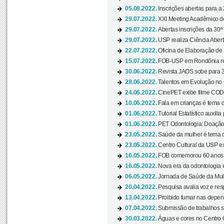
05.08.2022.
Inscrições abertas para a 
29.07.2022.
XXI Meeting Acadêmico do
29.07.2022.
Abertas inscrições da 30ª
29.07.2022.
USP realiza Ciência Abert
22.07.2022.
Oficina de Elaboração de 
15.07.2022.
FOB-USP em Rondônia rea
30.06.2022.
Revista JAOS sobe para 3
28.06.2022.
Talentos em Evolução no C
24.06.2022.
CinePET exibe filme CODA 
10.06.2022.
Fala em crianças é tema d
01.06.2022.
Tutorial Estatístico auxilia
01.06.2022.
PET Odontologia: Doação
23.05.2022.
Saúde da mulher é tema d
23.05.2022.
Centro Cultural da USP ex
16.05.2022.
FOB comemorou 60 anos c
16.05.2022.
Nova era da odontologia é
06.05.2022.
Jornada de Saúde da Mulhe
20.04.2022.
Pesquisa avalia voz e res
13.04.2022.
Proibido fumar nas depen
07.04.2022.
Submissão de trabalhos s
30.03.2022.
Águas e cores no Centro C