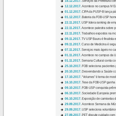
18.12.2017.
Serviços da Prefeitura com
12.12.2017.
Acontece no campus IV En
01.12.2017.
CIPA da PUSP-B lança pág
01.12.2017.
Bateria da FOB-USP homen
22.11.2017.
USP lidera ranking de emp
22.11.2017.
Acontece palestra sobre p
22.11.2017.
Trabalhos expostos na mos
09.11.2017.
TV USP Bauru é finalista em
09.11.2017.
Curso de Medicina é segun
07.11.2017.
Serviços mais ágeis no c
01.11.2017.
Acontece no campus da US
01.11.2017.
Semana Cultural conta co
25.10.2017.
FOB seleciona pacientes p
20.10.2017.
Desvendando a Saúde com
17.10.2017.
“Volumes” é tema de mostr
16.10.2017.
Tese da FOB-USP ganha 
09.10.2017.
FOB-USP conquista prêmio
06.10.2017.
Sociedade Europeia premi
06.10.2017.
Exposição de camisetas d
29.09.2017.
Acontece Semana da Músi
29.09.2017.
USP seleciona voluntários
27.09.2017.
PET discute cuidado com p