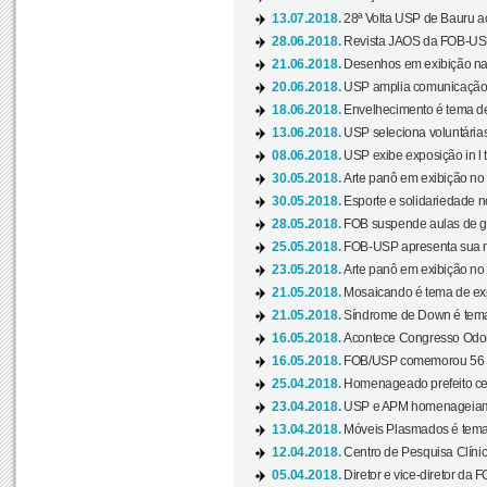
13.07.2018.
28ª Volta USP de Bauru a
28.06.2018.
Revista JAOS da FOB-USP
21.06.2018.
Desenhos em exibição na 
20.06.2018.
USP amplia comunicação 
18.06.2018.
Envelhecimento é tema de
13.06.2018.
USP seleciona voluntárias 
08.06.2018.
USP exibe exposição in l t
30.05.2018.
Arte panô em exibição no C
30.05.2018.
Esporte e solidariedade 
28.05.2018.
FOB suspende aulas de gr
25.05.2018.
FOB-USP apresenta sua no
23.05.2018.
Arte panô em exibição no C
21.05.2018.
Mosaicando é tema de ex
21.05.2018.
Síndrome de Down é tema
16.05.2018.
Acontece Congresso Odont
16.05.2018.
FOB/USP comemorou 56 a
25.04.2018.
Homenageado prefeito ces
23.04.2018.
USP e APM homenageiam D
13.04.2018.
Móveis Plasmados é tema 
12.04.2018.
Centro de Pesquisa Clíni
05.04.2018.
Diretor e vice-diretor da 