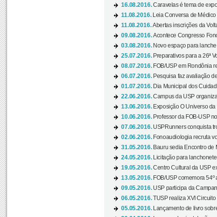
16.08.2016.
Caravelas é tema de expo
11.08.2016.
Leia Conversa de Médico e 
11.08.2016.
Abertas inscrições da Vol
09.08.2016.
Acontece Congresso Fonoa
03.08.2016.
Novo espaço para lanche 
25.07.2016.
Preparativos para a 26ª V
08.07.2016.
FOB/USP em Rondônia real
06.07.2016.
Pesquisa faz avaliação de
01.07.2016.
Dia Municipal dos Cuidado
22.06.2016.
Campus da USP organiza "
13.06.2016.
Exposição O Universo da C
10.06.2016.
Professor da FOB-USP no
07.06.2016.
USPRunners conquista tro
02.06.2016.
Fonoaudiologia recruta vo
31.05.2016.
Bauru sedia Encontro de M
24.05.2016.
Licitação para lanchonet
19.05.2016.
Centro Cultural da USP ex
13.05.2016.
FOB/USP comemora 54º an
09.05.2016.
USP participa da Campanh
06.05.2016.
TUSP realiza XVI Circuito
05.05.2016.
Lançamento de livro sobr