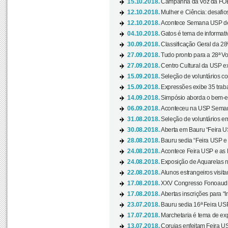
15.10.2018.
Campanha da Voz da FOB-
12.10.2018.
Mulher e Ciência: desafios
12.10.2018.
Acontece Semana USP de 
04.10.2018.
Gatos é tema de informativo
30.09.2018.
Classificação Geral da 28
27.09.2018.
Tudo pronto para a 28ª Vo
27.09.2018.
Centro Cultural da USP ex
15.09.2018.
Seleção de voluntários co
15.09.2018.
Expressões exibe 35 traba
14.09.2018.
Simpósio aborda o bem-es
06.09.2018.
Aconteceu na USP Semana 
31.08.2018.
Seleção de voluntários em
30.08.2018.
Aberta em Bauru “Feira US
28.08.2018.
Bauru sedia “Feira USP e as
24.08.2018.
Acontece Feira USP e as Pr
24.08.2018.
Exposição de Aquarelas na
22.08.2018.
Alunos estrangeiros visit
17.08.2018.
XXV Congresso Fonoaudio
17.08.2018.
Abertas inscrições para “In
23.07.2018.
Bauru sedia 16ª Feira USP 
17.07.2018.
Marchetaria é tema de ex
13.07.2018.
Corujas enfeitam Feira USP