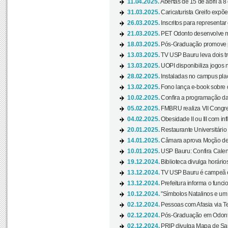
11.04.2025.
Abertas de 15 de abril a 8
31.03.2025.
Caricaturista Greifo expõ
26.03.2025.
Inscritos para representa
21.03.2025.
PET Odonto desenvolve ma
18.03.2025.
Pós-Graduação promove pal
13.03.2025.
TV USP Bauru leva dois tr
13.03.2025.
UOPI disponibiliza jogos 
28.02.2025.
Instaladas no campus pla
13.02.2025.
Fono lança e-book sobre de
10.02.2025.
Confira a programação d
05.02.2025.
FMBRU realiza VII Congr
04.02.2025.
Obesidade II ou III com i
20.01.2025.
Restaurante Universitário
14.01.2025.
Câmara aprova Moção de 
10.01.2025.
USP Bauru: Confira Calend
19.12.2024.
Biblioteca divulga horári
13.12.2024.
TV USP Bauru é campeã em 
13.12.2024.
Prefeitura informa o funci
10.12.2024.
"Símbolos Natalinos e um N
02.12.2024.
Pessoas com Afasia via Te
02.12.2024.
Pós-Graduação em Odonto
02.12.2024.
PRIP divulga Mapa de Saú