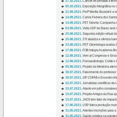
27.10.2021.
Câncer de próstata é tema
05.10.2021.
Exposição fotográfica no
21.09.2021.
Profª Marília Buzalaf é a no
14.09.2021.
Carlos Ferreira dos Santo
14.09.2021.
PET Odonto: Campanha c
03.09.2021.
Volta USP de Bauru será n
25.08.2021.
Segunda edição virtual da 
25.08.2021.
STI atualiza e otimiza ba
23.08.2021.
PET Odontologia realiza 
17.08.2021.
FOB integra Academia Bras
12.08.2021.
Vem aí Congresso e Encont
12.08.2021.
Fonoaudiologia: Cofab e E
05.08.2021.
Projeto da Medicina atend
30.07.2021.
Falecimento do professor
30.07.2021.
28º COFAB e Encontro Inte
22.07.2021.
Jornalistas científicos d
15.07.2021.
Aberto em julho complexo
15.07.2021.
Projeto Amigos da Rua aj
15.07.2021.
JAOS tem fator de impact
17.06.2021.
USP lidera produção mund
31.05.2021.
Abertas inscrições para a
31.05.2021.
Saúde coletiva na pandemi