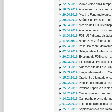
22.05.2019.
Vida e Verso em 4 Tempos
16.05.2019.
Aniversário de 57 anos d
29.04.2019.
Meeting Fonoaudiológico d
29.04.2019.
Saúde Coletiva seleciona 
26.04.2019.
Modelo da FOB-USP inspir
25.04.2019.
Acontece no campus Cam
18.04.2019.
FOB-USP discute disfagia 
11.04.2019.
Natureza Viva é tema de 
05.04.2019.
Pesquisa sobre Meio Ambi
02.04.2019.
Seleção de voluntário com
26.03.2019.
Ex-aluna da FOB obtém a
25.03.2019.
Infinitos e Multiversos ex
22.03.2019.
A descoberta do Polo Sul
15.03.2019.
Eleição de servidor no Co
15.03.2019.
Ortodontia é tema de encon
25.02.2019.
Palestra e campanha ence
25.02.2019.
Práticas Esportivas inicia 
14.02.2019.
Calouros recepcionados 
14.02.2019.
Campanha previne dengue
01.02.2019.
Futebol de campo: boa opçã
25.01.2019.
Sapiens aprova quatro no v