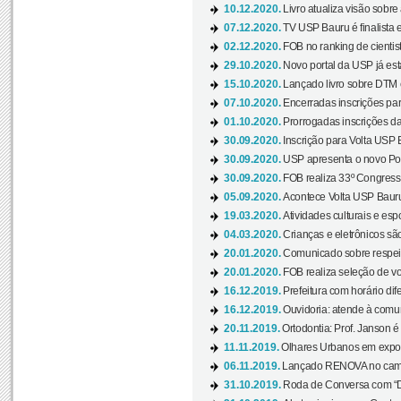
10.12.2020.
Livro atualiza visão sobre
07.12.2020.
TV USP Bauru é finalista em
02.12.2020.
FOB no ranking de cientista
29.10.2020.
Novo portal da USP já está
15.10.2020.
Lançado livro sobre DTM e
07.10.2020.
Encerradas inscrições par
01.10.2020.
Prorrogadas inscrições da
30.09.2020.
Inscrição para Volta USP B
30.09.2020.
USP apresenta o novo Port
30.09.2020.
FOB realiza 33º Congresso
05.09.2020.
Acontece Volta USP Bauru 
19.03.2020.
Atividades culturais e esp
04.03.2020.
Crianças e eletrônicos sã
20.01.2020.
Comunicado sobre respeit
20.01.2020.
FOB realiza seleção de vol
16.12.2019.
Prefeitura com horário dife
16.12.2019.
Ouvidoria: atende à comu
20.11.2019.
Ortodontia: Prof. Janson é
11.11.2019.
Olhares Urbanos em exposi
06.11.2019.
Lançado RENOVA no camp
31.10.2019.
Roda de Conversa com “Di