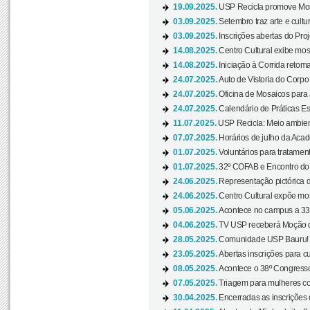
19.09.2025.
USP Recicla promove Most
03.09.2025.
Setembro traz arte e cultu
03.09.2025.
Inscrições abertas do Pro
14.08.2025.
Centro Cultural exibe mos
14.08.2025.
Iniciação à Corrida retoma 
24.07.2025.
Auto de Vistoria do Corpo
24.07.2025.
Oficina de Mosaicos para 
24.07.2025.
Calendário de Práticas Esp
11.07.2025.
USP Recicla: Meio ambient
07.07.2025.
Horários de julho da Acad
01.07.2025.
Voluntários para tratament
01.07.2025.
32º COFAB e Encontro do
24.06.2025.
Representação pictórica d
24.06.2025.
Centro Cultural expõe most
05.06.2025.
Acontece no campus a 33ª
04.06.2025.
TV USP receberá Moção d
28.05.2025.
Comunidade USP Bauru! Ve
23.05.2025.
Abertas inscrições para 
08.05.2025.
Acontece o 38º Congresso
07.05.2025.
Triagem para mulheres com
30.04.2025.
Encerradas as inscrições 