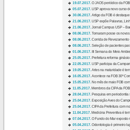
19.07.2017.
O JAOS periódico da FOB d
05.07.2017.
USP aprova novo curso de
30.06.2017.
Artigo da FOB é destaque e
21.06.2017.
USP expõe Palavras, Linh
21.06.2017.
Jornal Campus USP – Baur
08.06.2017.
Tomaram posse os novos
08.06.2017.
Corrida de Revezamento 
08.06.2017.
Seleção de pacientes para
01.06.2017.
III Semana do Meio Ambie
25.05.2017.
Prefeitura reforma ginási
22.05.2017.
USP participa da Campanh
19.05.2017.
Artes na maturidade é tem
16.05.2017.
Acontece na FOB 30º Cong
15.05.2017.
No mês de maio FOB com
11.05.2017.
Membros da CIPA da FOB
28.04.2017.
Pesquisa em periodontia s
25.04.2017.
Exposição Aves do Campu
25.04.2017.
CIPA da Prefeitura com no
11.04.2017.
Medicina Preventiva é tem
07.04.2017.
O Fundo do Mar exposto no
05.04.2017.
Odontologia é primeiro lu