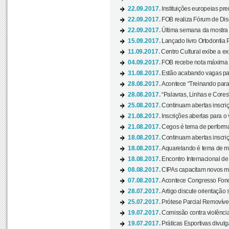
22.09.2017.
Instituições europeias pre
22.09.2017.
FOB realiza Fórum de Dis
22.09.2017.
Última semana da mostra “
15.09.2017.
Lançado livro Ortodontia 
11.09.2017.
Centro Cultural exibe a ex
04.09.2017.
FOB recebe nota máxima d
31.08.2017.
Estão acabando vagas par
28.08.2017.
Acontece “Treinando para 
28.08.2017.
“Palavras, Linhas e Cores
25.08.2017.
Continuam abertas inscriç
21.08.2017.
Inscrições abertas para o 
21.08.2017.
Cegos é tema de performa
18.08.2017.
Continuam abertas inscriç
18.08.2017.
Aquarelando é tema de mos
18.08.2017.
Encontro Internacional de 
08.08.2017.
CIPAs capacitam novos m
07.08.2017.
Acontece Congresso Fonoa
28.07.2017.
Artigo discute orientação 
25.07.2017.
Prótese Parcial Removível
19.07.2017.
Comissão contra violênci
19.07.2017.
Práticas Esportivas divulg