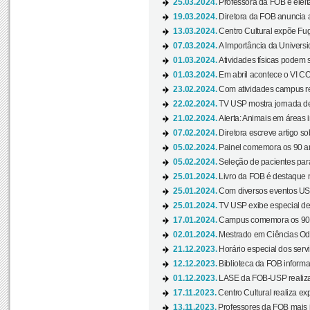
25.03.2024.
Professora da FOB é eleita
19.03.2024.
Diretora da FOB anuncia 
13.03.2024.
Centro Cultural expõe Fug
07.03.2024.
A Importância da Universi
01.03.2024.
Atividades físicas podem 
01.03.2024.
Em abril acontece o VI C
23.02.2024.
Com atividades campus re
22.02.2024.
TV USP mostra jornada de
21.02.2024.
Alerta: Animais em áreas 
07.02.2024.
Diretora escreve artigo s
05.02.2024.
Painel comemora os 90 an
05.02.2024.
Seleção de pacientes para
25.01.2024.
Livro da FOB é destaque 
25.01.2024.
Com diversos eventos US
25.01.2024.
TV USP exibe especial de
17.01.2024.
Campus comemora os 90 
02.01.2024.
Mestrado em Ciências Odo
21.12.2023.
Horário especial dos servi
12.12.2023.
Biblioteca da FOB informa
01.12.2023.
LASE da FOB-USP realiza 
17.11.2023.
Centro Cultural realiza ex
13.11.2023.
Professores da FOB mais i