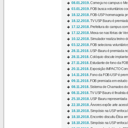
08.01.2019.
Começa no campus o Mexa
03.01.2019.
FOB busca voluntários com
18.12.2018.
FOB-USP homenageia prof
18.12.2018.
TV USP Bauru é premiada 
17.12.2018.
Prefeitura do campus com h
17.12.2018.
Mexa-se nas férias de Ver
10.12.2018.
Simulador realiza treino d
03.12.2018.
FOB seleciona voluntário
28.11.2018.
USP-Bauru é premiada no 
28.11.2018.
Colóquio discute implantes
27.11.2018.
Estudante de fono da FOB
20.11.2018.
Exposição IMPACTO Consc
14.11.2018.
Fono da FOB-USP é premia
09.11.2018.
FOB premiada em estudo s
08.11.2018.
Sistema de Chamados do c
08.11.2018.
TV USP Bauru é finalista d
25.10.2018.
USP Bauru representada 
22.10.2018.
Árvores expõe arte acessí
18.10.2018.
Simpósio na USP enfoca b
18.10.2018.
Encontro discutiu Ética e
18.10.2018.
Simpósio na USP enfoca b