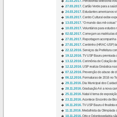
31.03.2017.
Periodontia seleciona volu
27.03.2017.
Cartão Verde para a saúd
24.03.2017.
Estudantes americanos vis
16.03.2017.
Centro Cultural exibe exp
13.03.2017.
“O mundo das mil-coisas” 
10.03.2017.
Voluntários para estudos n
02.02.2017.
Começam as matrículas 
27.01.2017.
Reportagem acompanha e
27.01.2017.
Centrinho (HRAC-USP) lanç
22.12.2016.
Serviços da Prefeitura com
19.12.2016.
TV USP Bauru premiada c
13.12.2016.
Cerimônia de Colação de
12.12.2016.
USP realiza Ginástica nas
07.12.2016.
Prevenção do abuso de dr
06.12.2016.
Formaturas de 2016 no Te
29.11.2016.
Dia Municipal dos Cuidado
28.11.2016.
Graduação A é a nova cam
25.11.2016.
Natal é tema de exposição 
23.11.2016.
Acontece Encontro de Bios
16.11.2016.
TV USP Bauru é finalista em
11.11.2016.
Medalhista da Olimpíada 
10.11.2016.
Orto e Odontopediatria sã