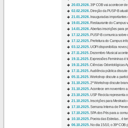
20.03.2026.
39º COB vai acontecer de 
02.02.2026.
Direção da PUSP-B atualiz
21.01.2026.
Inauguradas importantes
19.01.2026.
Restaurante do Campus vol
14.01.2026.
Abertas inscrições para p
17.12.2025.
PUSP-B comunica sobre de
17.12.2025.
Prefeitura do Campus info
03.12.2025.
UOPI disponibiliza novos 
27.11.2025.
Dezembro Musical acontec
19.11.2025.
Expressões Femininas é te
19.11.2025.
Ciências Odontológicas Ap
17.11.2025.
Audiência pública discute
05.11.2025.
Workshop discute a partic
31.10.2025.
2º Workshop discute branq
31.10.2025.
Acontece em novembro a 
23.10.2025.
USP Recicla representa 
21.10.2025.
Inscrições para Mestrado
17.10.2025.
Semana Interna de Preven
17.10.2025.
SPA dos Pés para a comuni
10.10.2025.
Poeira das Estrelas... é t
06.10.2025.
No dia 15/10, o 39º COB 