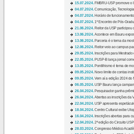
15.07.2024.
FMBRU-USP promove o II 
04.07.2024.
Comunicação, Tecnologia
04.07.2024.
Horário de funcionamento
04.07.2024.
1º Encontro de Pós-Gradu
21.06.2024.
Reitor da USP participou 
13.06.2024.
Acontece em Bauru exposi
13.06.2024.
Parceria é o tema da mostr
12.06.2024.
Reitor veio ao campus para
29.05.2024.
Inscrições para Mestrado
22.05.2024.
PUSP-B lança jornal come
13.05.2024.
Pontilhismo é tema de most
09.05.2024.
Novo limite de contas ins
09.05.2024.
Vem aí a edição 2024 do 
06.05.2024.
USP Bauru lança campanha
26.04.2024.
Pesquisador ganha prêmio 
26.04.2024.
Abertas as inscrições da 
22.04.2024.
USP apresenta espetáculo
18.04.2024.
Centro Cultural exibe Utop
16.04.2024.
Inscrições abertas para 
12.04.2024.
2ª edição do Circuito USP
28.03.2024.
Congresso Médico Acadêm