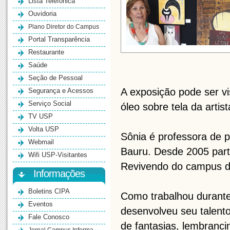
Lista Telefônica
Ouvidoria
Plano Diretor do Campus
Portal Transparência
Restaurante
Saúde
Seção de Pessoal
A exposição pode ser v
Segurança e Acessos
Serviço Social
óleo sobre tela da artist
TV USP
Volta USP
Sônia é professora de p
Webmail
Bauru. Desde 2005 part
Wifi USP-Visitantes
Revivendo do campus d
Informações
Boletins CIPA
Como trabalhou durante 
Eventos
desenvolveu seu talent
Fale Conosco
de fantasias, lembranci