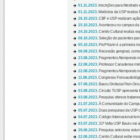
01.11.2023.
Inscrições para Mestrado 
01.11.2023.
Medicina da USP realiza 
26.10.2023.
CBF e USP realizam ação d
25.10.2023.
Aconteceu no campus da 
24.10.2023.
Centro Cultural realiza e
06.10.2023.
Seleção de pacientes para
05.10.2023.
Profª Karin é a primeira m
06.09.2023.
Recessão gengival, como re
23.08.2023.
Fragmentos Atemporais no
22.08.2023.
Professor Canadense minis
22.08.2023.
Fragmentos Atemporais no
11.08.2023.
Congresso Fonoaudiológic
07.08.2023.
Bauru Orofacial Pain Grou
03.08.2023.
Circuito TUSP apresenta t
03.08.2023.
Pesquisa oferece tratamen
21.07.2023.
À Comunidade do Campus
05.07.2023.
Duas pesquisas da USP co
04.07.2023.
Colégio Internacional tem
03.07.2023.
31ª Volta USP Bauru vai a
29.06.2023.
Pesquisa seleciona volunt
22.06.2023.
Centro Cultural exibe mo