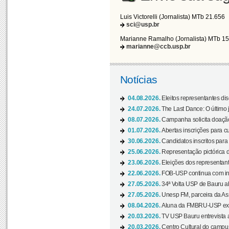
Luis Victorelli (Jornalista) MTb 21.656
sci@usp.br
Marianne Ramalho (Jornalista) MTb 1
marianne@ccb.usp.br
Notícias
04.08.2026.
Eleitos representantes di
24.07.2026.
The Last Dance: O últim
08.07.2026.
Campanha solicita doação 
01.07.2026.
Abertas inscrições para c
30.06.2026.
Candidatos inscritos para 
25.06.2026.
Representação pictórica da
23.06.2026.
Eleições dos representant
22.06.2026.
FOB-USP continua com ins
27.05.2026.
34ª Volta USP de Bauru a
27.05.2026.
Unesp FM, parceira da As
08.04.2026.
Aluna da FMBRU-USP expõe
20.03.2026.
TV USP Bauru entrevista a
20.03.2026.
Centro Cultural do campus