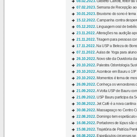
08.02.2023.
Gilberto Carlotti, reitor d
07.02.2023.
Semana de Recepção aos
30.01.2023.
Bruxismo do sono é tema d
15.12.2022.
Campanha contra desperdí
05.12.2022.
Linguagem oral de bebês 
23.11.2022.
Alterações na audição apó
21.11.2022.
Triagem para pessoas com 
17.11.2022.
Na USP a Beleza do Bonsai
07.11.2022.
Aulas de Yoga para aluno
26.10.2022.
Novo site da Ouvidoria d
20.10.2022.
Palestra Odontologia Suste
20.10.2022.
Acontece em Bauru o 19º C
20.10.2022.
Momentos é tema de mostra
26.09.2022.
Conheça os vencedores da
21.09.2022.
A Volta USP de Bauru com
21.09.2022.
USP Bauru participa da S
30.08.2022.
Jet Café é a nova cantina
30.08.2022.
Massageaço no Centro Cul
22.08.2022.
Domingo tem espetáculo d
16.08.2022.
Portadores de lúpus são c
15.08.2022.
Trajetória de Patrícia Pen
08.08.2022.
Espetáculos circenses se