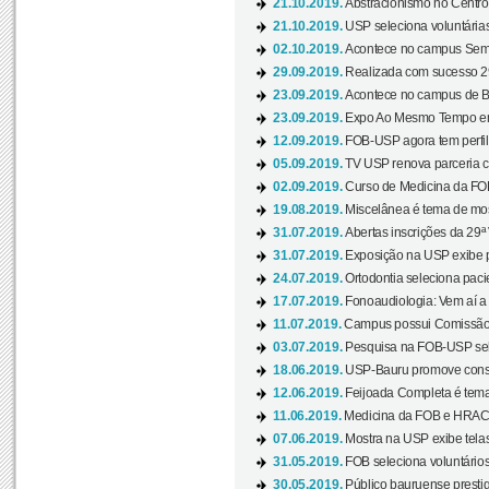
21.10.2019.
Abstracionismo no Centro 
21.10.2019.
USP seleciona voluntária
02.10.2019.
Acontece no campus Seman
29.09.2019.
Realizada com sucesso 29
23.09.2019.
Acontece no campus de Ba
23.09.2019.
Expo Ao Mesmo Tempo em 
12.09.2019.
FOB-USP agora tem perfil 
05.09.2019.
TV USP renova parceria c
02.09.2019.
Curso de Medicina da FOB
19.08.2019.
Miscelânea é tema de mos
31.07.2019.
Abertas inscrições da 29ª
31.07.2019.
Exposição na USP exibe pa
24.07.2019.
Ortodontia seleciona pacie
17.07.2019.
Fonoaudiologia: Vem aí a 
11.07.2019.
Campus possui Comissão 
03.07.2019.
Pesquisa na FOB-USP sele
18.06.2019.
USP-Bauru promove consci
12.06.2019.
Feijoada Completa é tema
11.06.2019.
Medicina da FOB e HRAC 
07.06.2019.
Mostra na USP exibe telas 
31.05.2019.
FOB seleciona voluntário
30.05.2019.
Público bauruense prestig