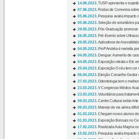
14.06.2023.
TUSP apresenta o espetác
07.06.2023.
Rodas de Conversa sobre
05.06.2023.
Pesquisa avalia impacto d
05.06.2023.
Seleção de voluntários pa
29.05.2023.
Pós-Graduação promove ev
26.05.2023.
Pré-Evento sobre Ultrasso
26.05.2023.
Aplicativos de Acessibilida
04.05.2023.
Profª Andréa é reeleita pr
04.05.2023.
Dengue: Aumento de casos
04.05.2023.
Exposição retrata o Elo ent
25.04.2023.
Exposição O céu tem cor 
06.04.2023.
Eleição Conselho Gestor
27.03.2023.
Odontologia tem o melho
23.03.2023.
V Congresso Médico Acad
23.03.2023.
Voluntários para tratamento
09.03.2023.
Centro Cultural exibe Arte
06.03.2023.
Manejo de via aérea difíci
01.03.2023.
Chegam novos alunos de O
01.03.2023.
Exposição Bonsais no Cent
17.02.2023.
Realizada Aula Magna com 
15.02.2023.
Pesquisa avalia impacto d