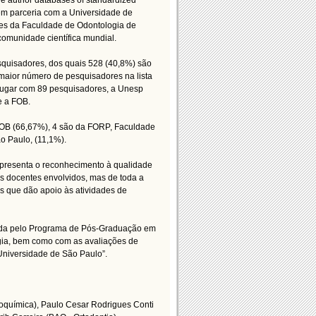
e author databases of standardized
, em parceria com a Universidade de
res da Faculdade de Odontologia de
comunidade científica mundial.
esquisadores, dos quais 528 (40,8%) são
 maior número de pesquisadores na lista
lugar com 89 pesquisadores, a Unesp
e a FOB.
 FOB (66,67%), 4 são da FORP, Faculdade
o Paulo, (11,1%).
representa o reconhecimento à qualidade
s docentes envolvidos, mas de toda a
 que dão apoio às atividades de
btida pelo Programa de Pós-Graduação em
gia, bem como com as avaliações de
Universidade de São Paulo”.
ioquímica), Paulo Cesar Rodrigues Conti