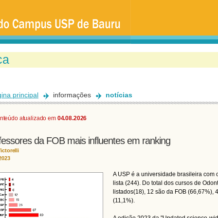
Ir
para
o
conteúdo
principal
ina principal
informações
notícias
nteúdo atualizado em
04.08.2026
fessores da FOB mais influentes em ranking
ictorelli
2023
A USP é a universidade brasileira com
lista (244). Do total dos cursos de Od
listados(18), 12 são da FOB (66,67%),
(11,1%).