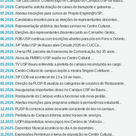
.07.2026.
The Last Dance: O último jogo no Campão do Campus USP de Bauru...
.07.2026.
Campanha solicita doação de caixas de transporte e gatoeiras ...
.07.2026.
Abertas inscrições para cursos do Projeto English@USP...
.06.2026.
Candidatos inscritos para as eleições de representantes discentes...
.06.2026.
Representação pictórica das festas juninas no Centro Cultural...
.06.2026.
Eleições dos representantes discentes junto ao Conselho Gestor...
.06.2026.
FOB-USP continua com inscrições abertas para pós em Fono e Odonto...
.05.2026.
34ª Volta USP de Bauru abre Circuito 2026 do CUCCa...
.05.2026.
Unesp FM, parceira da Assessoria de Comunicação, faz 35 anos...
.04.2026.
Aluna da FMBRU-USP expõe no Centro Cultural ...
.03.2026.
TV USP Bauru entrevista a prefeita do campus reconduzida ao cargo...
.03.2026.
Centro Cultural do campus expõe a mostra Singelo Cotidiano ...
.03.2026.
39º COB vai acontecer de 13 a 16 de maio...
.02.2026.
Direção da PUSP-B atualiza as categorias de usuários do Restaurante...
.01.2026.
Inauguradas importantes obras no Campus USP de Bauru...
.01.2026.
Restaurante do Campus volta a funcionar sob nova gestão...
.01.2026.
Abertas inscrições para programa voltado à permanência estudantil...
.12.2025.
PUSP-B comunica sobre descarte consciente do lixo no campus...
.12.2025.
Prefeitura do Campus informa sobre horário de serviços...
.12.2025.
UOPI disponibiliza novos jogos nos Centros de Vivência ...
.11.2025.
Dezembro Musical acontece no dia 4 de dezembro...
.11.2025.
Expressões Femininas é tema de exposição no Centro Cultural...