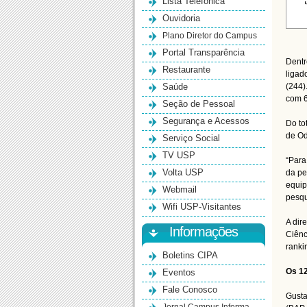
Lista Telefônica
Ouvidoria
Plano Diretor do Campus
Portal Transparência
Dentr
Restaurante
ligad
Saúde
(244)
com 6
Seção de Pessoal
Segurança e Acessos
Do to
de Od
Serviço Social
TV USP
“Para
Volta USP
da pe
equip
Webmail
pesqu
Wifi USP-Visitantes
A dir
Informações
Ciênc
ranki
Boletins CIPA
Eventos
Os 12
Fale Conosco
Gusta