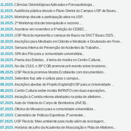
.11.2025.
Ciências Odontológicas Aplicadas e Fonoaudiologia ...
.11.2025.
Audiência pública discute o Plano Diretor do Campus USP de Bauru...
.11.2025.
Workshop discute a participação ativa na USP...
.10.2025.
2º Workshop discute branquitude e racismo ...
.10.2025.
Acontece em novembro a 6ª edição do CEBEC...
.10.2025.
USP Recicla representa o campus de Bauru na SNCT Bauru 2025...
.10.2025.
Inscrições para Mestrado em Odonto e Mestrado e Doutorado em Fono...
.10.2025.
Semana Interna de Prevenção de Acidentes do Trabalho...
.10.2025.
SPA dos Pés para a comunidade universitária...
.10.2025.
Poeira das Estrelas... é tema de mostra no Centro Cultural...
.10.2025.
No dia 15/10, o 39º COB promove pré-evento sobre bruxismo...
.09.2025.
USP Recicla promove Mostra Ecofalante com documentário...
.09.2025.
Setembro traz arte e cultura para o campus...
.09.2025.
Inscrições abertas do Projeto English@USP para a Universidade ...
.08.2025.
Centro Cultural exibe mostra INFINITO com duas exposições...
.08.2025.
Iniciação à Corrida retoma atividades na pista de atletismo ...
.07.2025.
Auto de Vistoria do Corpo de Bombeiros (AVCB)...
.07.2025.
Oficina de Mosaicos para a comunidade universitária ...
.07.2025.
Calendário de Práticas Esportivas 2º semestre...
.07.2025.
USP Recicla: Meio ambiente para muito além da reciclagem...
.07.2025.
Horários de julho da Academia de Musculação e Pista de Atletismo...