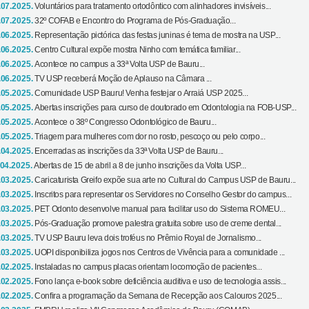
.07.2025.
Voluntários para tratamento ortodôntico com alinhadores invisíveis...
.07.2025.
32º COFAB e Encontro do Programa de Pós-Graduação...
.06.2025.
Representação pictórica das festas juninas é tema de mostra na USP...
.06.2025.
Centro Cultural expõe mostra Ninho com temática familiar...
.06.2025.
Acontece no campus a 33ª Volta USP de Bauru...
.06.2025.
TV USP receberá Moção de Aplauso na Câmara ...
.05.2025.
Comunidade USP Bauru! Venha festejar o Arraiá USP 2025...
.05.2025.
Abertas inscrições para curso de doutorado em Odontologia na FOB-USP...
.05.2025.
Acontece o 38º Congresso Odontológico de Bauru...
.05.2025.
Triagem para mulheres com dor no rosto, pescoço ou pelo corpo...
.04.2025.
Encerradas as inscrições da 33ª Volta USP de Bauru...
.04.2025.
Abertas de 15 de abril a 8 de junho inscrições da Volta USP...
.03.2025.
Caricaturista Greifo expõe sua arte no Cultural do Campus USP de Bauru...
.03.2025.
Inscritos para representar os Servidores no Conselho Gestor do campus...
.03.2025.
PET Odonto desenvolve manual para facilitar uso do Sistema ROMEU...
.03.2025.
Pós-Graduação promove palestra gratuita sobre uso de creme dental...
.03.2025.
TV USP Bauru leva dois troféus no Prêmio Royal de Jornalismo...
.03.2025.
UOPI disponibiliza jogos nos Centros de Vivência para a comunidade ...
.02.2025.
Instaladas no campus placas orientam locomoção de pacientes...
.02.2025.
Fono lança e-book sobre deficiência auditiva e uso de tecnologia assis...
.02.2025.
Confira a programação da Semana de Recepção aos Calouros 2025...