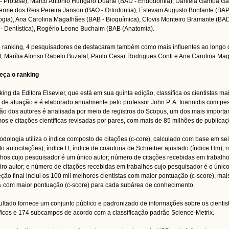
- Prótese), Marco Antonio Hungaro Duarte (BAD - Endodontia), Daniela Gamba Gari
erme dos Reis Pereira Janson (BAO - Ortodontia), Estevam Augusto Bonfante (BAP 
ogia), Ana Carolina Magalhães (BAB - Bioquímica), Clovis Monteiro Bramante (BA
- Dentística), Rogério Leone Buchaim (BAB (Anatomia).
 ranking, 4 pesquisadores de destacaram também como mais influentes ao longo
t, Marília Afonso Rabelo Buzalaf, Paulo Cesar Rodrigues Conti e Ana Carolina Ma
eça o ranking
king da Editora Elsevier, que está em sua quinta edição, classifica os cientistas m
 de atuação e é elaborado anualmente pelo professor John P. A. Ioannidis com pe
ão dos autores é analisada por meio de registros do Scopus, um dos mais import
os e citações científicas revisadas por pares, com mais de 85 milhões de publicaçõ
odologia utiliza o índice composto de citações (c-core), calculado com base em se
to autocitações); índice H; índice de coautoria de Schreiber ajustado (índice Hm)
lhos cujo pesquisador é um único autor; número de citações recebidas em trabalho
iro autor; e número de citações recebidas em trabalhos cujo pesquisador é o único a
eção final inclui os 100 mil melhores cientistas com maior pontuação (c-score), mais
 com maior pontuação (c-score) para cada subárea de conhecimento.
ultado fornece um conjunto público e padronizado de informações sobre os cienti
íficos e 174 subcampos de acordo com a classificação padrão Science-Metrix.