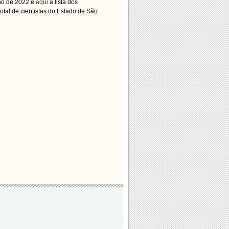
ano de 2022 e
aqui
a lista dos
otal de cientistas do Estado de São