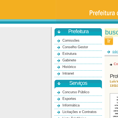
Prefeitura
da
Universidade
de
São
Paulo
-
Bauru
Prefeitura
Comissões
Conselho Gestor
pág
Estrutura
Gabinete
Co
Histórico
Intranet
Pro
Luís V
Serviços
13/11/
Concurso Público
Esportes
Informática
Licitações e Contratos