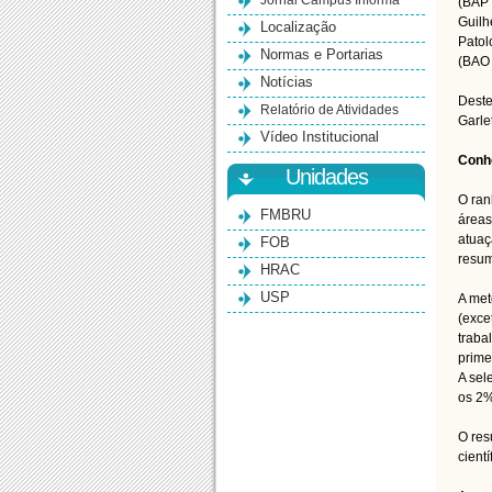
Jornal Campus Informa
(BAP 
Guilh
Localização
Patol
Normas e Portarias
(BAO 
Notícias
Deste
Relatório de Atividades
Garle
Vídeo Institucional
Conh
Unidades
O ran
FMBRU
áreas
atuaç
FOB
resum
HRAC
USP
A met
(exce
traba
prime
A sel
os 2%
O res
cient