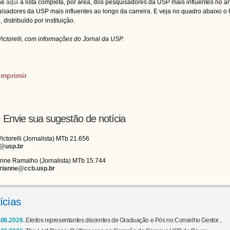
se
aqui
a lista completa, por área, dos pesquisadores da USP mais influentes no 
isadores da USP mais influentes ao longo da carreira. E veja no quadro abaixo o t
 distribuído por instituição.
Victorelli, com informações do Jornal da USP.
imprimir
Envie sua sugestão de notícia
Victorelli (Jornalista) MTb 21.656
i@usp.br
nne Ramalho (Jornalista) MTb 15.744
rianne@ccb.usp.br
ícias
.08.2026.
Eleitos representantes discentes de Graduação e Pós no Conselho Gestor...