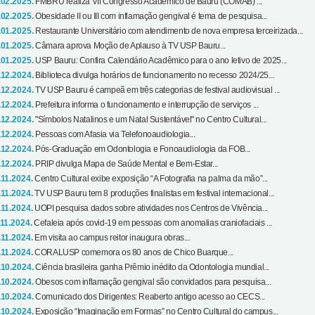
.02.2025.
FMBRU realiza VII Congresso Acadêmico de Bauru (COMAB) ...
.02.2025.
Obesidade II ou III com inflamação gengival é tema de pesquisa...
.01.2025.
Restaurante Universitário com atendimento de nova empresa terceirizada...
.01.2025.
Câmara aprova Moção de Aplauso à TV USP Bauru...
.01.2025.
USP Bauru: Confira Calendário Acadêmico para o ano letivo de 2025...
.12.2024.
Biblioteca divulga horários de funcionamento no recesso 2024/25...
.12.2024.
TV USP Bauru é campeã em três categorias de festival audiovisual ...
.12.2024.
Prefeitura informa o funcionamento e interrupção de serviços ...
.12.2024.
"Símbolos Natalinos e um Natal Sustentável" no Centro Cultural...
.12.2024.
Pessoas com Afasia via Telefonoaudiologia...
.12.2024.
Pós-Graduação em Odontologia e Fonoaudiologia da FOB...
.12.2024.
PRIP divulga Mapa de Saúde Mental e Bem-Estar...
.11.2024.
Centro Cultural exibe exposição “A Fotografia na palma da mão”...
.11.2024.
TV USP Bauru tem 8 produções finalistas em festival internacional...
.11.2024.
UOPI pesquisa dados sobre atividades nos Centros de Vivência...
.11.2024.
Cefaleia após covid-19 em pessoas com anomalias craniofaciais ...
.11.2024.
Em visita ao campus reitor inaugura obras...
.11.2024.
CORALUSP comemora os 80 anos de Chico Buarque...
.10.2024.
Ciência brasileira ganha Prêmio inédito da Odontologia mundial...
.10.2024.
Obesos com inflamação gengival são convidados para pesquisa...
.10.2024.
Comunicado dos Dirigentes: Reaberto antigo acesso ao CECS...
.10.2024.
Exposição “Imaginação em Formas” no Centro Cultural do campus...