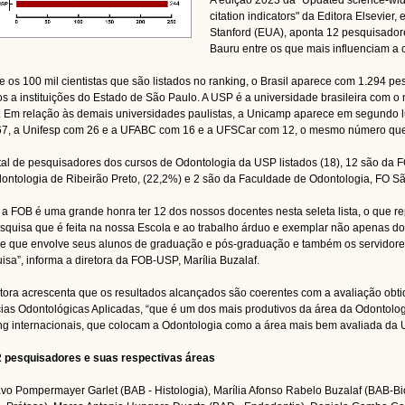
A edição 2023 da "Updated science-wid
citation indicators" da Editora Elsevier
Stanford (EUA), aponta 12 pesquisado
Bauru entre os que mais influenciam a 
e os 100 mil cientistas que são listados no ranking, o Brasil aparece com 1.294 p
os a instituições do Estado de São Paulo. A USP é a universidade brasileira com o
. Em relação às demais universidades paulistas, a Unicamp aparece em segundo 
7, a Unifesp com 26 e a UFABC com 16 e a UFSCar com 12, o mesmo número qu
tal de pesquisadores dos cursos de Odontologia da USP listados (18), 12 são da
ontologia de Ribeirão Preto, (22,2%) e 2 são da Faculdade de Odontologia, FO Sã
 a FOB é uma grande honra ter 12 dos nossos docentes nesta seleta lista, o que 
squisa que é feita na nossa Escola e ao trabalho árduo e exemplar não apenas do
e que envolve seus alunos de graduação e pós-graduação e também os servidores
isa”, informa a diretora da FOB-USP, Marília Buzalaf.
etora acrescenta que os resultados alcançados são coerentes com a avaliação o
ias Odontológicas Aplicadas, “que é um dos mais produtivos da área da Odontolo
ng internacionais, que colocam a Odontologia como a área mais bem avaliada da 
 pesquisadores e suas respectivas áreas
vo Pompermayer Garlet (BAB - Histologia), Marília Afonso Rabelo Buzalaf (BAB-B