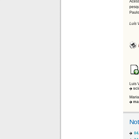
Aces
pesqu
Paulo,
Luís 
Luis 
sc
Maria
ma
Not
04