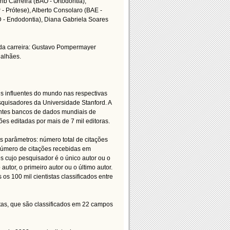
b Carreira (BAO - Ortodontia),
- Prótese), Alberto Consolaro (BAE -
D - Endodontia), Diana Gabriela Soares
 da carreira: Gustavo Pompermayer
galhães.
ais influentes do mundo nas respectivas
squisadores da Universidade Stanford. A
antes bancos de dados mundiais de
es editadas por mais de 7 mil editoras.
is parâmetros: número total de citações
; número de citações recebidas em
s cujo pesquisador é o único autor ou o
utor, o primeiro autor ou o último autor.
 os 100 mil cientistas classificados entre
stas, que são classificados em 22 campos