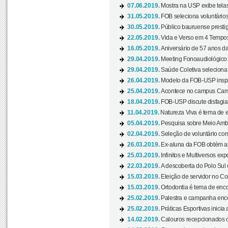
07.06.2019.
Mostra na USP exibe telas 
31.05.2019.
FOB seleciona voluntário
30.05.2019.
Público bauruense prestig
22.05.2019.
Vida e Verso em 4 Tempos
16.05.2019.
Aniversário de 57 anos d
29.04.2019.
Meeting Fonoaudiológico d
29.04.2019.
Saúde Coletiva seleciona 
26.04.2019.
Modelo da FOB-USP inspir
25.04.2019.
Acontece no campus Cam
18.04.2019.
FOB-USP discute disfagia 
11.04.2019.
Natureza Viva é tema de 
05.04.2019.
Pesquisa sobre Meio Ambi
02.04.2019.
Seleção de voluntário com
26.03.2019.
Ex-aluna da FOB obtém a
25.03.2019.
Infinitos e Multiversos ex
22.03.2019.
A descoberta do Polo Sul
15.03.2019.
Eleição de servidor no Co
15.03.2019.
Ortodontia é tema de encon
25.02.2019.
Palestra e campanha ence
25.02.2019.
Práticas Esportivas inicia 
14.02.2019.
Calouros recepcionados 