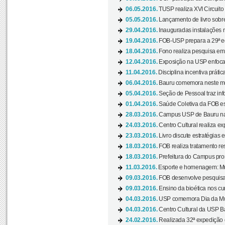
06.05.2016.
TUSP realiza XVI Circuito
05.05.2016.
Lançamento de livro sobr
29.04.2016.
Inauguradas instalações 
19.04.2016.
FOB-USP prepara a 29ª e
18.04.2016.
Fono realiza pesquisa em m
12.04.2016.
Exposição na USP enfoca u
11.04.2016.
Disciplina incentiva prática
06.04.2016.
Bauru comemora neste mês
05.04.2016.
Seção de Pessoal traz info
01.04.2016.
Saúde Coletiva da FOB es
28.03.2016.
Campus USP de Bauru na l
24.03.2016.
Centro Cultural realiza ex
23.03.2016.
Livro discute estratégias e
18.03.2016.
FOB realiza tratamento res
18.03.2016.
Prefeitura do Campus pro
11.03.2016.
Esporte e homenagem: Mul
09.03.2016.
FOB desenvolve pesquisa 
09.03.2016.
Ensino da bioética nos cu
04.03.2016.
USP comemora Dia da Mulh
04.03.2016.
Centro Cultural da USP Bau
24.02.2016.
Realizada 32ª expedição