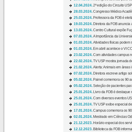
12.04.2024.
2ª edição do Circuito USP
28.03.2024.
Congresso Médico Acadêm
25.03.2024.
Professora da FOB é eleita
19.03.2024.
Diretora da FOB anuncia 
13.03.2024.
Centro Cultural expõe Fug
07.03.2024.
A Importância da Universi
01.03.2024.
Atividades físicas podem 
01.03.2024.
Em abril acontece o VI C
23.02.2024.
Com atividades campus re
22.02.2024.
TV USP mostra jornada de
21.02.2024.
Alerta: Animais em áreas 
07.02.2024.
Diretora escreve artigo s
05.02.2024.
Painel comemora os 90 an
05.02.2024.
Seleção de pacientes para
25.01.2024.
Livro da FOB é destaque 
25.01.2024.
Com diversos eventos US
25.01.2024.
TV USP exibe especial de
17.01.2024.
Campus comemora os 90 
02.01.2024.
Mestrado em Ciências Odo
21.12.2023.
Horário especial dos servi
12.12.2023.
Biblioteca da FOB informa