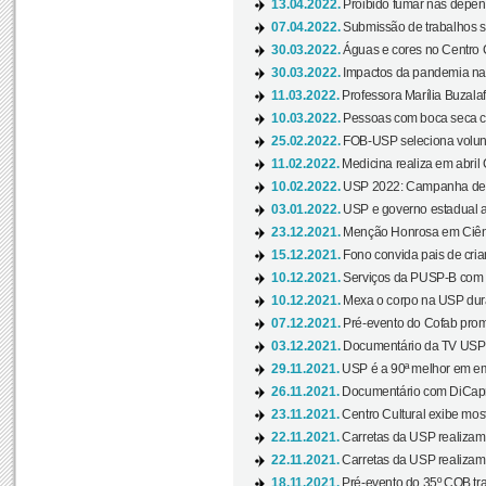
13.04.2022.
Proibido fumar nas depen
07.04.2022.
Submissão de trabalhos s
30.03.2022.
Águas e cores no Centro C
30.03.2022.
Impactos da pandemia na 
11.03.2022.
Professora Marília Buzalaf
10.03.2022.
Pessoas com boca seca co
25.02.2022.
FOB-USP seleciona voluntá
11.02.2022.
Medicina realiza em abril
10.02.2022.
USP 2022: Campanha de 
03.01.2022.
USP e governo estadual a
23.12.2021.
Menção Honrosa em Ciênc
15.12.2021.
Fono convida pais de cria
10.12.2021.
Serviços da PUSP-B com in
10.12.2021.
Mexa o corpo na USP duran
07.12.2021.
Pré-evento do Cofab prom
03.12.2021.
Documentário da TV USP 
29.11.2021.
USP é a 90ª melhor em em
26.11.2021.
Documentário com DiCaprio
23.11.2021.
Centro Cultural exibe most
22.11.2021.
Carretas da USP realizam
22.11.2021.
Carretas da USP realizam
18.11.2021.
Pré-evento do 35º COB tra