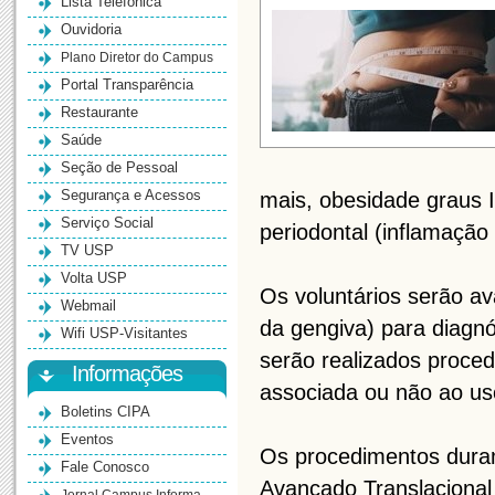
Lista Telefônica
Ouvidoria
Plano Diretor do Campus
Portal Transparência
Restaurante
Saúde
Seção de Pessoal
Segurança e Acessos
mais, obesidade graus I
Serviço Social
periodontal (inflamação
TV USP
Volta USP
Os voluntários serão av
Webmail
da gengiva) para diagnó
Wifi USP-Visitantes
serão realizados proce
Informações
associada ou não ao uso
Boletins CIPA
Eventos
Os procedimentos dura
Fale Conosco
Avançado Translaciona