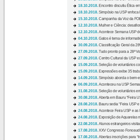
18.10.2018.
Encontro discutiu Ética e
18.10.2018.
Simpósio na USP enfoca b
15.10.2018.
Campanha da Voz da FOB-
12.10.2018.
Mulher e Ciência: desafios
12.10.2018.
Acontece Semana USP de 
04.10.2018.
Gatos é tema de informativo
30.09.2018.
Classificação Geral da 28
27.09.2018.
Tudo pronto para a 28ª Vo
27.09.2018.
Centro Cultural da USP ex
15.09.2018.
Seleção de voluntários co
15.09.2018.
Expressões exibe 35 traba
14.09.2018.
Simpósio aborda o bem-es
06.09.2018.
Aconteceu na USP Semana 
31.08.2018.
Seleção de voluntários em
30.08.2018.
Aberta em Bauru “Feira US
28.08.2018.
Bauru sedia “Feira USP e as
24.08.2018.
Acontece Feira USP e as Pr
24.08.2018.
Exposição de Aquarelas na
22.08.2018.
Alunos estrangeiros visit
17.08.2018.
XXV Congresso Fonoaudio
17.08.2018.
Abertas inscrições para “In