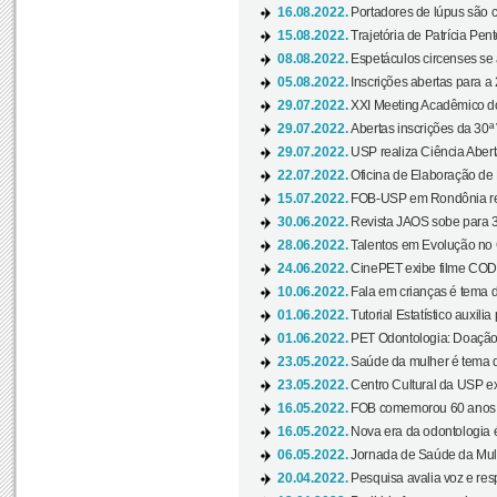
16.08.2022.
Portadores de lúpus são c
15.08.2022.
Trajetória de Patrícia Pen
08.08.2022.
Espetáculos circenses se
05.08.2022.
Inscrições abertas para a 
29.07.2022.
XXI Meeting Acadêmico do
29.07.2022.
Abertas inscrições da 30ª
29.07.2022.
USP realiza Ciência Abert
22.07.2022.
Oficina de Elaboração de 
15.07.2022.
FOB-USP em Rondônia rea
30.06.2022.
Revista JAOS sobe para 3
28.06.2022.
Talentos em Evolução no C
24.06.2022.
CinePET exibe filme CODA 
10.06.2022.
Fala em crianças é tema d
01.06.2022.
Tutorial Estatístico auxilia
01.06.2022.
PET Odontologia: Doação
23.05.2022.
Saúde da mulher é tema d
23.05.2022.
Centro Cultural da USP ex
16.05.2022.
FOB comemorou 60 anos c
16.05.2022.
Nova era da odontologia é
06.05.2022.
Jornada de Saúde da Mulhe
20.04.2022.
Pesquisa avalia voz e res