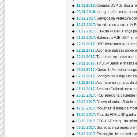
11.01.2018.
Campus USP de Bauru reto
08.01.2018.
Inaugurações contaram com
18.12.2017.
Serviços da Prefeitura com
12.12.2017.
Acontece no campus IV En
01.12.2017.
CIPA da PUSP-B lança pág
01.12.2017.
Bateria da FOB-USP homen
22.11.2017.
USP lidera ranking de emp
22.11.2017.
Acontece palestra sobre p
22.11.2017.
Trabalhos expostos na mos
09.11.2017.
TV USP Bauru é finalista em
09.11.2017.
Curso de Medicina é segun
07.11.2017.
Serviços mais ágeis no c
01.11.2017.
Acontece no campus da US
01.11.2017.
Semana Cultural conta co
25.10.2017.
FOB seleciona pacientes p
20.10.2017.
Desvendando a Saúde com
17.10.2017.
“Volumes” é tema de mostr
16.10.2017.
Tese da FOB-USP ganha 
09.10.2017.
FOB-USP conquista prêmio
06.10.2017.
Sociedade Europeia premi
06.10.2017.
Exposição de camisetas d