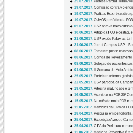
25.07.2017.
Prótese Parcial Removível
19.07.2017.
Comissão contra violênci
19.07.2017.
Práticas Esportivas divulg
19.07.2017.
O JAOS periódico da FOB d
05.07.2017.
USP aprova novo curso de
30.06.2017.
Artigo da FOB é destaque e
21.06.2017.
USP expõe Palavras, Linh
21.06.2017.
Jornal Campus USP – Baur
08.06.2017.
Tomaram posse os novos
08.06.2017.
Corrida de Revezamento 
08.06.2017.
Seleção de pacientes para
01.06.2017.
III Semana do Meio Ambie
25.05.2017.
Prefeitura reforma ginási
22.05.2017.
USP participa da Campanh
19.05.2017.
Artes na maturidade é tem
16.05.2017.
Acontece na FOB 30º Cong
15.05.2017.
No mês de maio FOB com
11.05.2017.
Membros da CIPA da FOB
28.04.2017.
Pesquisa em periodontia s
25.04.2017.
Exposição Aves do Campu
25.04.2017.
CIPA da Prefeitura com no
11.04.2017.
Medicina Preventiva é tem