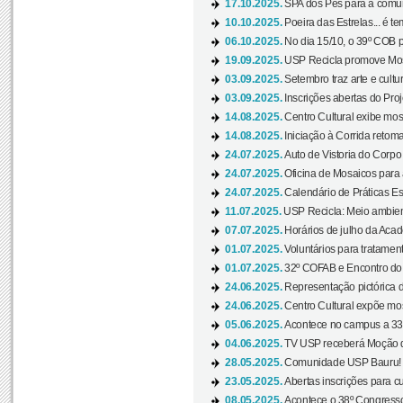
17.10.2025.
SPA dos Pés para a comuni
10.10.2025.
Poeira das Estrelas... é t
06.10.2025.
No dia 15/10, o 39º COB 
19.09.2025.
USP Recicla promove Most
03.09.2025.
Setembro traz arte e cultu
03.09.2025.
Inscrições abertas do Pro
14.08.2025.
Centro Cultural exibe mos
14.08.2025.
Iniciação à Corrida retoma 
24.07.2025.
Auto de Vistoria do Corpo
24.07.2025.
Oficina de Mosaicos para 
24.07.2025.
Calendário de Práticas Esp
11.07.2025.
USP Recicla: Meio ambient
07.07.2025.
Horários de julho da Acad
01.07.2025.
Voluntários para tratament
01.07.2025.
32º COFAB e Encontro do
24.06.2025.
Representação pictórica d
24.06.2025.
Centro Cultural expõe most
05.06.2025.
Acontece no campus a 33ª
04.06.2025.
TV USP receberá Moção d
28.05.2025.
Comunidade USP Bauru! Ve
23.05.2025.
Abertas inscrições para 
08.05.2025.
Acontece o 38º Congresso