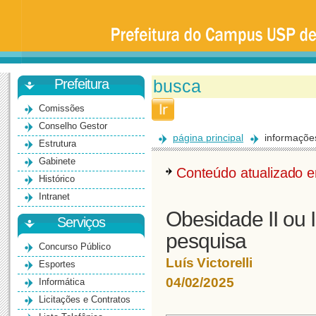
Prefeitura
da
Universidade
de
São
Paulo
-
Bauru
Prefeitura
Comissões
Conselho Gestor
página principal
informaçõe
Estrutura
Gabinete
Conteúdo atualizado
Histórico
Intranet
Obesidade II ou 
Serviços
pesquisa
Concurso Público
Luís Victorelli
Esportes
04/02/2025
Informática
Licitações e Contratos