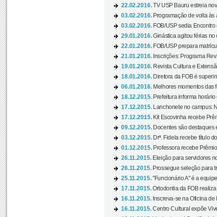
22.02.2016.
TV USP Bauru estreia nov
03.02.2016.
Programação de volta às 
03.02.2016.
FOB/USP sedia Encontro de
29.01.2016.
Ginástica agitou férias no
22.01.2016.
FOB/USP prepara matrícula
21.01.2016.
Inscrições: Programa Rev
19.01.2016.
Revista Cultura e Extensão
18.01.2016.
Diretora da FOB é superi
06.01.2016.
Melhores momentos das f
18.12.2015.
Prefeitura informa horário 
17.12.2015.
Lanchonete no campus: Nov
17.12.2015.
Kit Escovinha recebe Prêm
09.12.2015.
Docentes são destaques e
03.12.2015.
Drª. Fidela recebe título 
01.12.2015.
Professora recebe Prêmio 
26.11.2015.
Eleição para servidores no
26.11.2015.
Prossegue seleção para tr
25.11.2015.
"Funcionário A" é a equip
17.11.2015.
Ortodontia da FOB realiza 
16.11.2015.
Inscreva-se na Oficina de
16.11.2015.
Centro Cultural expõe Vive