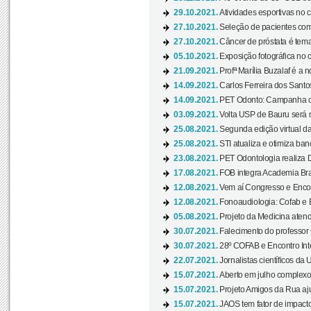
29.10.2021.
Atividades esportivas no 
27.10.2021.
Seleção de pacientes com
27.10.2021.
Câncer de próstata é tema
05.10.2021.
Exposição fotográfica no
21.09.2021.
Profª Marília Buzalaf é a no
14.09.2021.
Carlos Ferreira dos Santo
14.09.2021.
PET Odonto: Campanha c
03.09.2021.
Volta USP de Bauru será n
25.08.2021.
Segunda edição virtual da 
25.08.2021.
STI atualiza e otimiza ba
23.08.2021.
PET Odontologia realiza 
17.08.2021.
FOB integra Academia Bras
12.08.2021.
Vem aí Congresso e Encont
12.08.2021.
Fonoaudiologia: Cofab e E
05.08.2021.
Projeto da Medicina atend
30.07.2021.
Falecimento do professor
30.07.2021.
28º COFAB e Encontro Inte
22.07.2021.
Jornalistas científicos d
15.07.2021.
Aberto em julho complexo
15.07.2021.
Projeto Amigos da Rua aj
15.07.2021.
JAOS tem fator de impact