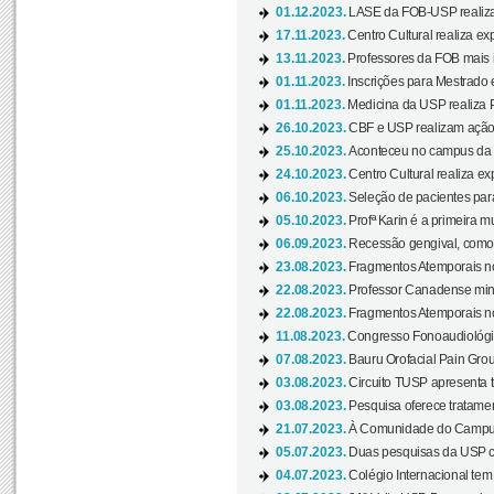
01.12.2023.
LASE da FOB-USP realiza 
17.11.2023.
Centro Cultural realiza ex
13.11.2023.
Professores da FOB mais i
01.11.2023.
Inscrições para Mestrado 
01.11.2023.
Medicina da USP realiza 
26.10.2023.
CBF e USP realizam ação d
25.10.2023.
Aconteceu no campus da 
24.10.2023.
Centro Cultural realiza e
06.10.2023.
Seleção de pacientes para
05.10.2023.
Profª Karin é a primeira m
06.09.2023.
Recessão gengival, como re
23.08.2023.
Fragmentos Atemporais no
22.08.2023.
Professor Canadense minis
22.08.2023.
Fragmentos Atemporais no
11.08.2023.
Congresso Fonoaudiológic
07.08.2023.
Bauru Orofacial Pain Grou
03.08.2023.
Circuito TUSP apresenta t
03.08.2023.
Pesquisa oferece tratamen
21.07.2023.
À Comunidade do Campus
05.07.2023.
Duas pesquisas da USP co
04.07.2023.
Colégio Internacional tem