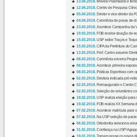
13.04.2018.
Móveis Plasmados é tema 
12.04.2018.
Centro de Pesquisa Clíni
05.04.2018.
Diretor e vice-diretor da 
04.04.2018.
Cerimônia de posse de dir
23.03.2018.
Acontece Campanha da V
19.03.2018.
FOB recebe doação de eq
15.03.2018.
USP exibe Traços e Toques
15.03.2018.
CIPA da Prefeitura do Camp
13.03.2018.
Prof. Carlos assume Diret
08.03.2018.
Cerimônia encerra Progra
08.03.2018.
Acontece primeira exposiçã
08.03.2018.
Práticas Esportivas com o
02.03.2018.
Diretora indicada pró-reito
02.03.2018.
Reinaugurado o Centro Cu
02.03.2018.
Seleção de voluntários co
19.02.2018.
USP realiza eleição para 
19.02.2018.
FOB realiza XX Semana d
07.02.2018.
Acontece matrícula para o
07.02.2018.
Na USP seleção de pacie
06.02.2018.
Ortodontia seleciona volun
31.01.2018.
Confiança na USP! Agopya
19.01.2018.
Tomam posse os novos dir