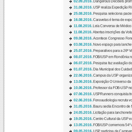
02.09.2016.
Dangerous Decibels promo
31.08.2016.
USP realiza Expedição Ri
25.08.2016.
Pesquisa seleciona pacie
16.08.2016.
Caravelas é tema de expo
11.08.2016.
Leia Conversa de Médico e 
11.08.2016.
Abertas inscrições da Vol
09.08.2016.
Acontece Congresso Fonoa
03.08.2016.
Novo espaço para lanche 
25.07.2016.
Preparativos para a 26ª V
08.07.2016.
FOB/USP em Rondônia real
06.07.2016.
Pesquisa faz avaliação de
01.07.2016.
Dia Municipal dos Cuidado
22.06.2016.
Campus da USP organiza "
13.06.2016.
Exposição O Universo da C
10.06.2016.
Professor da FOB-USP no
07.06.2016.
USPRunners conquista tro
02.06.2016.
Fonoaudiologia recruta vo
31.05.2016.
Bauru sedia Encontro de M
24.05.2016.
Licitação para lanchonet
19.05.2016.
Centro Cultural da USP ex
13.05.2016.
FOB/USP comemora 54º an
09.05.2016.
USP participa da Campanh