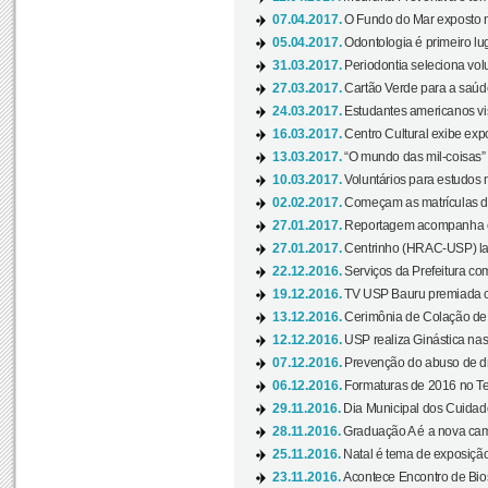
07.04.2017.
O Fundo do Mar exposto no
05.04.2017.
Odontologia é primeiro lu
31.03.2017.
Periodontia seleciona volu
27.03.2017.
Cartão Verde para a saúd
24.03.2017.
Estudantes americanos vis
16.03.2017.
Centro Cultural exibe exp
13.03.2017.
“O mundo das mil-coisas” 
10.03.2017.
Voluntários para estudos n
02.02.2017.
Começam as matrículas 
27.01.2017.
Reportagem acompanha e
27.01.2017.
Centrinho (HRAC-USP) lanç
22.12.2016.
Serviços da Prefeitura com
19.12.2016.
TV USP Bauru premiada c
13.12.2016.
Cerimônia de Colação de
12.12.2016.
USP realiza Ginástica nas
07.12.2016.
Prevenção do abuso de dr
06.12.2016.
Formaturas de 2016 no Te
29.11.2016.
Dia Municipal dos Cuidado
28.11.2016.
Graduação A é a nova cam
25.11.2016.
Natal é tema de exposição 
23.11.2016.
Acontece Encontro de Bios