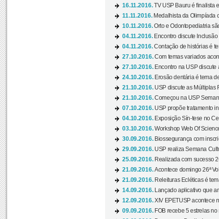
16.11.2016.
TV USP Bauru é finalista em
11.11.2016.
Medalhista da Olimpíada 
10.11.2016.
Orto e Odontopediatria sã
04.11.2016.
Encontro discute Inclusão
04.11.2016.
Contação de histórias é te
27.10.2016.
Com temas variados acont
27.10.2016.
Encontro na USP discute 
24.10.2016.
Erosão dentária é tema de
21.10.2016.
USP discute as Múltiplas 
21.10.2016.
Começou na USP Semana C
07.10.2016.
USP propõe tratamento ino
04.10.2016.
Exposição Sín-tese no Cen
03.10.2016.
Workshop Web Of Science
30.09.2016.
Biossegurança com inscriç
29.09.2016.
USP realiza Semana Cultur
25.09.2016.
Realizada com sucesso 26
21.09.2016.
Acontece domingo 26ª Vol
21.09.2016.
Releituras Ecléticas é tem
14.09.2016.
Lançado aplicativo que a
12.09.2016.
XIV EPETUSP acontece n
09.09.2016.
FOB recebe 5 estrelas no r