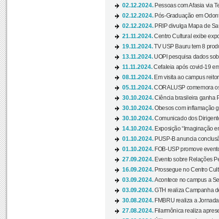
02.12.2024.
Pessoas com Afasia via Te
02.12.2024.
Pós-Graduação em Odonto
02.12.2024.
PRIP divulga Mapa de Saú
21.11.2024.
Centro Cultural exibe expo
19.11.2024.
TV USP Bauru tem 8 produçõ
13.11.2024.
UOPI pesquisa dados sobre
11.11.2024.
Cefaleia após covid-19 em
08.11.2024.
Em visita ao campus reitor
05.11.2024.
CORALUSP comemora os 8
30.10.2024.
Ciência brasileira ganha 
30.10.2024.
Obesos com inflamação ge
30.10.2024.
Comunicado dos Dirigente
14.10.2024.
Exposição “Imaginação em
01.10.2024.
PUSP-B anuncia conclus
01.10.2024.
FOB-USP promove evento O
27.09.2024.
Evento sobre Relações Pe
16.09.2024.
Prossegue no Centro Cultu
03.09.2024.
Acontece no campus a Sem
03.09.2024.
GTH realiza Campanha de D
30.08.2024.
FMBRU realiza a Jornada 
27.08.2024.
Filarmônica realiza apres