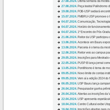
27.08.2024.
Última semana da mostra Aq
27.08.2024.
Peça teatral Palíndromo di
19.08.2024.
FOB-USP sediará encontro
15.07.2024.
FMBRU-USP promove o II 
04.07.2024.
Comunicação, Tecnologia
04.07.2024.
Horário de funcionamento
04.07.2024.
1º Encontro de Pós-Gradu
21.06.2024.
Reitor da USP participou 
13.06.2024.
Acontece em Bauru exposi
13.06.2024.
Parceria é o tema da mostr
12.06.2024.
Reitor veio ao campus para
29.05.2024.
Inscrições para Mestrado
22.05.2024.
PUSP-B lança jornal come
13.05.2024.
Pontilhismo é tema de most
09.05.2024.
Novo limite de contas ins
09.05.2024.
Vem aí a edição 2024 do 
06.05.2024.
USP Bauru lança campanha
26.04.2024.
Pesquisador ganha prêmio 
26.04.2024.
Abertas as inscrições da 
22.04.2024.
USP apresenta espetáculo
18.04.2024.
Centro Cultural exibe Utop
16.04.2024.
Inscrições abertas para 