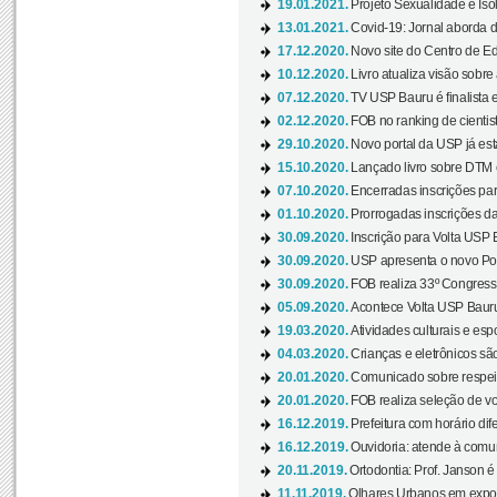
19.01.2021.
Projeto Sexualidade e Iso
13.01.2021.
Covid-19: Jornal aborda d
17.12.2020.
Novo site do Centro de Ed
10.12.2020.
Livro atualiza visão sobre
07.12.2020.
TV USP Bauru é finalista em
02.12.2020.
FOB no ranking de cientista
29.10.2020.
Novo portal da USP já está
15.10.2020.
Lançado livro sobre DTM e
07.10.2020.
Encerradas inscrições par
01.10.2020.
Prorrogadas inscrições da
30.09.2020.
Inscrição para Volta USP B
30.09.2020.
USP apresenta o novo Port
30.09.2020.
FOB realiza 33º Congresso
05.09.2020.
Acontece Volta USP Bauru 
19.03.2020.
Atividades culturais e esp
04.03.2020.
Crianças e eletrônicos sã
20.01.2020.
Comunicado sobre respeit
20.01.2020.
FOB realiza seleção de vol
16.12.2019.
Prefeitura com horário dife
16.12.2019.
Ouvidoria: atende à comu
20.11.2019.
Ortodontia: Prof. Janson é
11.11.2019.
Olhares Urbanos em exposi