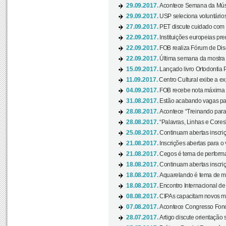
29.09.2017.
Acontece Semana da Músi
29.09.2017.
USP seleciona voluntários
27.09.2017.
PET discute cuidado com p
22.09.2017.
Instituições europeias pre
22.09.2017.
FOB realiza Fórum de Dis
22.09.2017.
Última semana da mostra “
15.09.2017.
Lançado livro Ortodontia 
11.09.2017.
Centro Cultural exibe a ex
04.09.2017.
FOB recebe nota máxima d
31.08.2017.
Estão acabando vagas par
28.08.2017.
Acontece “Treinando para 
28.08.2017.
“Palavras, Linhas e Cores
25.08.2017.
Continuam abertas inscriç
21.08.2017.
Inscrições abertas para o 
21.08.2017.
Cegos é tema de performa
18.08.2017.
Continuam abertas inscriç
18.08.2017.
Aquarelando é tema de mos
18.08.2017.
Encontro Internacional de 
08.08.2017.
CIPAs capacitam novos m
07.08.2017.
Acontece Congresso Fonoa
28.07.2017.
Artigo discute orientação 