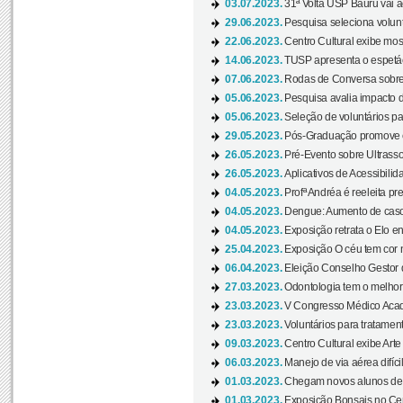
03.07.2023.
31ª Volta USP Bauru vai a
29.06.2023.
Pesquisa seleciona volunt
22.06.2023.
Centro Cultural exibe mo
14.06.2023.
TUSP apresenta o espetác
07.06.2023.
Rodas de Conversa sobre
05.06.2023.
Pesquisa avalia impacto d
05.06.2023.
Seleção de voluntários pa
29.05.2023.
Pós-Graduação promove ev
26.05.2023.
Pré-Evento sobre Ultrasso
26.05.2023.
Aplicativos de Acessibilida
04.05.2023.
Profª Andréa é reeleita pr
04.05.2023.
Dengue: Aumento de casos
04.05.2023.
Exposição retrata o Elo ent
25.04.2023.
Exposição O céu tem cor 
06.04.2023.
Eleição Conselho Gestor
27.03.2023.
Odontologia tem o melho
23.03.2023.
V Congresso Médico Acad
23.03.2023.
Voluntários para tratamento
09.03.2023.
Centro Cultural exibe Arte
06.03.2023.
Manejo de via aérea difíci
01.03.2023.
Chegam novos alunos de O
01.03.2023.
Exposição Bonsais no Cent