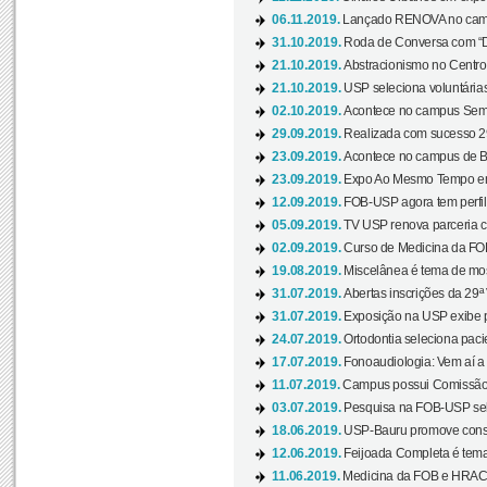
06.11.2019.
Lançado RENOVA no camp
31.10.2019.
Roda de Conversa com “Di
21.10.2019.
Abstracionismo no Centro 
21.10.2019.
USP seleciona voluntária
02.10.2019.
Acontece no campus Seman
29.09.2019.
Realizada com sucesso 29
23.09.2019.
Acontece no campus de Ba
23.09.2019.
Expo Ao Mesmo Tempo em 
12.09.2019.
FOB-USP agora tem perfil 
05.09.2019.
TV USP renova parceria c
02.09.2019.
Curso de Medicina da FOB
19.08.2019.
Miscelânea é tema de mos
31.07.2019.
Abertas inscrições da 29ª
31.07.2019.
Exposição na USP exibe pa
24.07.2019.
Ortodontia seleciona pacie
17.07.2019.
Fonoaudiologia: Vem aí a 
11.07.2019.
Campus possui Comissão 
03.07.2019.
Pesquisa na FOB-USP sele
18.06.2019.
USP-Bauru promove consci
12.06.2019.
Feijoada Completa é tema
11.06.2019.
Medicina da FOB e HRAC 