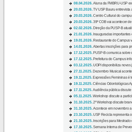
08.04.2026.
Aluna da FMBRU-USP expõe
20.03.2026.
TV USP Bauru entrevista a
20.03.2026.
Centro Cultural do campus
20.03.2026.
39º COB vai acontecer de 
02.02.2026.
Direção da PUSP-B atualiz
21.01.2026.
Inauguradas importantes
19.01.2026.
Restaurante do Campus vol
14.01.2026.
Abertas inscrições para p
17.12.2025.
PUSP-B comunica sobre de
17.12.2025.
Prefeitura do Campus info
03.12.2025.
UOPI disponibiliza novos 
27.11.2025.
Dezembro Musical acontec
19.11.2025.
Expressões Femininas é te
19.11.2025.
Ciências Odontológicas Ap
17.11.2025.
Audiência pública discute
05.11.2025.
Workshop discute a partic
31.10.2025.
2º Workshop discute branq
31.10.2025.
Acontece em novembro a 
23.10.2025.
USP Recicla representa 
21.10.2025.
Inscrições para Mestrado
17.10.2025.
Semana Interna de Preven