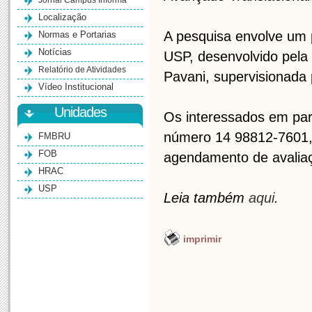
Jornal Campus Informa
Localização
A pesquisa envolve um
Normas e Portarias
Notícias
USP, desenvolvido pela 
Relatório de Atividades
Pavani, supervisionada 
Vídeo Institucional
Unidades
Os interessados em par
número 14 98812-7601,
FMBRU
FOB
agendamento de avali
HRAC
USP
Leia também
aqui
.
imprimir