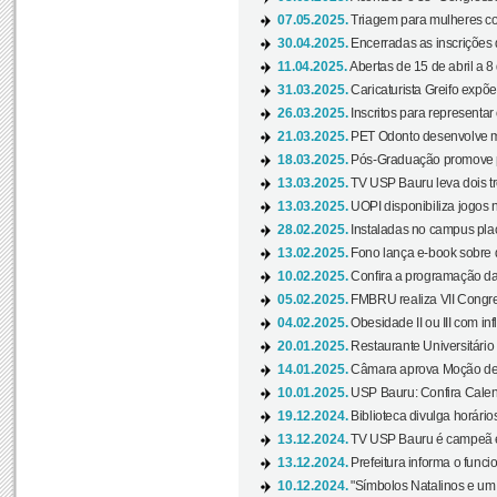
07.05.2025.
Triagem para mulheres com
30.04.2025.
Encerradas as inscrições 
11.04.2025.
Abertas de 15 de abril a 8
31.03.2025.
Caricaturista Greifo expõ
26.03.2025.
Inscritos para representa
21.03.2025.
PET Odonto desenvolve ma
18.03.2025.
Pós-Graduação promove pal
13.03.2025.
TV USP Bauru leva dois tr
13.03.2025.
UOPI disponibiliza jogos 
28.02.2025.
Instaladas no campus pla
13.02.2025.
Fono lança e-book sobre de
10.02.2025.
Confira a programação d
05.02.2025.
FMBRU realiza VII Congr
04.02.2025.
Obesidade II ou III com i
20.01.2025.
Restaurante Universitário
14.01.2025.
Câmara aprova Moção de 
10.01.2025.
USP Bauru: Confira Calend
19.12.2024.
Biblioteca divulga horári
13.12.2024.
TV USP Bauru é campeã em 
13.12.2024.
Prefeitura informa o funci
10.12.2024.
"Símbolos Natalinos e um N