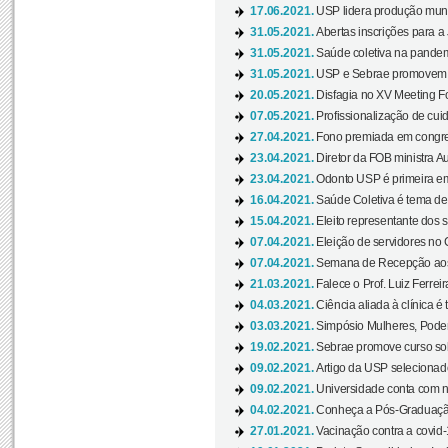
17.06.2021.
USP lidera produção mund
31.05.2021.
Abertas inscrições para a
31.05.2021.
Saúde coletiva na pandemi
31.05.2021.
USP e Sebrae promovem 
20.05.2021.
Disfagia no XV Meeting F
07.05.2021.
Profissionalização de cuid
27.04.2021.
Fono premiada em congress
23.04.2021.
Diretor da FOB ministra A
23.04.2021.
Odonto USP é primeira em
16.04.2021.
Saúde Coletiva é tema de
15.04.2021.
Eleito representante dos s
07.04.2021.
Eleição de servidores no 
07.04.2021.
Semana de Recepção aos C
21.03.2021.
Falece o Prof. Luiz Ferreir
04.03.2021.
Ciência aliada à clínica é
03.03.2021.
Simpósio Mulheres, Poder
19.02.2021.
Sebrae promove curso sob
09.02.2021.
Artigo da USP selecionado
09.02.2021.
Universidade conta com nov
04.02.2021.
Conheça a Pós-Graduaçã
27.01.2021.
Vacinação contra a covid-