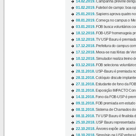
14.02.2019.
Campanha previne dengue
01.02.2019.
Futebol de campo: boa opçã
25.01.2019.
Sapiens aprova quatro no v
08.01.2019.
Começa no campus o Mexa
03.01.2019.
FOB busca voluntários com
18.12.2018.
FOB-USP homenageia prof
18.12.2018.
TV USP Bauru é premiada 
17.12.2018.
Prefeitura do campus com h
17.12.2018.
Mexa-se nas férias de Ver
10.12.2018.
Simulador realiza treino d
03.12.2018.
FOB seleciona voluntário
28.11.2018.
USP-Bauru é premiada no 
28.11.2018.
Colóquio discute implantes
27.11.2018.
Estudante de fono da FOB
20.11.2018.
Exposição IMPACTO Consc
14.11.2018.
Fono da FOB-USP é premia
09.11.2018.
FOB premiada em estudo s
08.11.2018.
Sistema de Chamados do c
08.11.2018.
TV USP Bauru é finalista d
25.10.2018.
USP Bauru representada 
22.10.2018.
Árvores expõe arte acessí
18.10.2018.
Simpósio na USP enfoca b