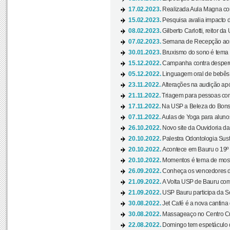
17.02.2023.
Realizada Aula Magna com 
15.02.2023.
Pesquisa avalia impacto d
08.02.2023.
Gilberto Carlotti, reitor d
07.02.2023.
Semana de Recepção aos
30.01.2023.
Bruxismo do sono é tema d
15.12.2022.
Campanha contra desperdí
05.12.2022.
Linguagem oral de bebês 
23.11.2022.
Alterações na audição apó
21.11.2022.
Triagem para pessoas com 
17.11.2022.
Na USP a Beleza do Bonsai
07.11.2022.
Aulas de Yoga para aluno
26.10.2022.
Novo site da Ouvidoria d
20.10.2022.
Palestra Odontologia Suste
20.10.2022.
Acontece em Bauru o 19º C
20.10.2022.
Momentos é tema de mostra
26.09.2022.
Conheça os vencedores da
21.09.2022.
A Volta USP de Bauru com
21.09.2022.
USP Bauru participa da S
30.08.2022.
Jet Café é a nova cantina
30.08.2022.
Massageaço no Centro Cul
22.08.2022.
Domingo tem espetáculo d