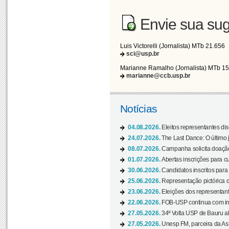
Envie sua sug
Luis Victorelli (Jornalista) MTb 21.656
sci@usp.br
Marianne Ramalho (Jornalista) MTb 1
marianne@ccb.usp.br
Notícias
04.08.2026.
Eleitos representantes di
24.07.2026.
The Last Dance: O últim
08.07.2026.
Campanha solicita doação 
01.07.2026.
Abertas inscrições para c
30.06.2026.
Candidatos inscritos para 
25.06.2026.
Representação pictórica da
23.06.2026.
Eleições dos representant
22.06.2026.
FOB-USP continua com ins
27.05.2026.
34ª Volta USP de Bauru a
27.05.2026.
Unesp FM, parceira da As