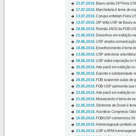
23.07.2018.
Bauru sedia 16ª Feira USP 
17.07.2018.
Marchetaria é tema de ex
13.07.2018.
Corujas enfeitam Feira USP
13.07.2018.
28ª Volta USP de Bauru a
28.06.2018.
Revista JAOS da FOB-USP
21.06.2018.
Desenhos em exibição na 
20.06.2018.
USP amplia comunicação 
18.06.2018.
Envelhecimento é tema de
13.06.2018.
USP seleciona voluntárias 
08.06.2018.
USP exibe exposição in l t
30.05.2018.
Arte panô em exibição no C
30.05.2018.
Esporte e solidariedade 
28.05.2018.
FOB suspende aulas de gr
25.05.2018.
FOB-USP apresenta sua no
23.05.2018.
Arte panô em exibição no C
21.05.2018.
Mosaicando é tema de ex
21.05.2018.
Síndrome de Down é tema
16.05.2018.
Acontece Congresso Odont
16.05.2018.
FOB/USP comemorou 56 a
25.04.2018.
Homenageado prefeito ces
23.04.2018.
USP e APM homenageiam D