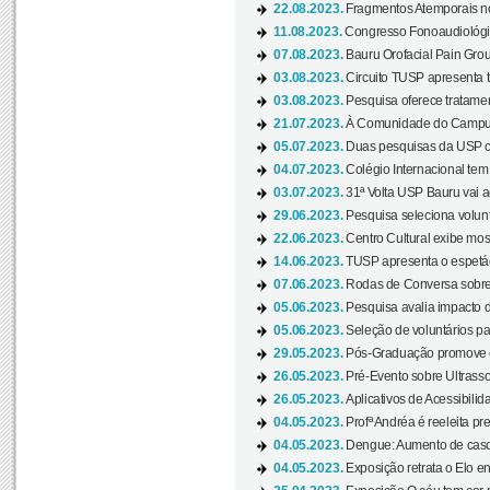
22.08.2023.
Fragmentos Atemporais no
11.08.2023.
Congresso Fonoaudiológic
07.08.2023.
Bauru Orofacial Pain Grou
03.08.2023.
Circuito TUSP apresenta t
03.08.2023.
Pesquisa oferece tratamen
21.07.2023.
À Comunidade do Campus
05.07.2023.
Duas pesquisas da USP co
04.07.2023.
Colégio Internacional tem
03.07.2023.
31ª Volta USP Bauru vai a
29.06.2023.
Pesquisa seleciona volunt
22.06.2023.
Centro Cultural exibe mo
14.06.2023.
TUSP apresenta o espetác
07.06.2023.
Rodas de Conversa sobre
05.06.2023.
Pesquisa avalia impacto d
05.06.2023.
Seleção de voluntários pa
29.05.2023.
Pós-Graduação promove ev
26.05.2023.
Pré-Evento sobre Ultrasso
26.05.2023.
Aplicativos de Acessibilida
04.05.2023.
Profª Andréa é reeleita pr
04.05.2023.
Dengue: Aumento de casos
04.05.2023.
Exposição retrata o Elo ent