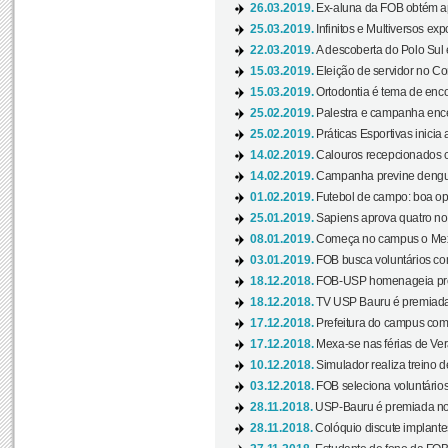
26.03.2019.
Ex-aluna da FOB obtém a
25.03.2019.
Infinitos e Multiversos ex
22.03.2019.
A descoberta do Polo Sul
15.03.2019.
Eleição de servidor no Co
15.03.2019.
Ortodontia é tema de encon
25.02.2019.
Palestra e campanha ence
25.02.2019.
Práticas Esportivas inicia 
14.02.2019.
Calouros recepcionados 
14.02.2019.
Campanha previne dengue
01.02.2019.
Futebol de campo: boa opçã
25.01.2019.
Sapiens aprova quatro no v
08.01.2019.
Começa no campus o Mexa
03.01.2019.
FOB busca voluntários com
18.12.2018.
FOB-USP homenageia prof
18.12.2018.
TV USP Bauru é premiada 
17.12.2018.
Prefeitura do campus com h
17.12.2018.
Mexa-se nas férias de Ver
10.12.2018.
Simulador realiza treino d
03.12.2018.
FOB seleciona voluntário
28.11.2018.
USP-Bauru é premiada no 
28.11.2018.
Colóquio discute implantes