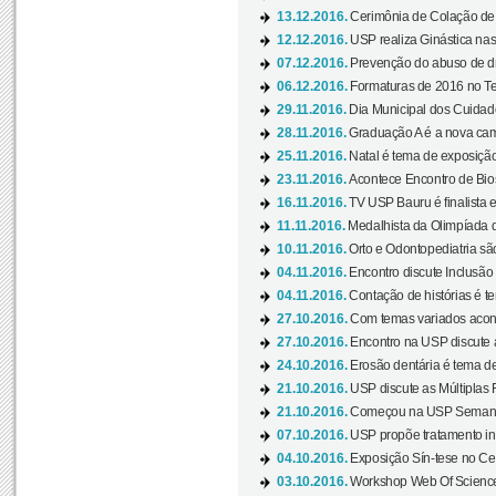
13.12.2016.
Cerimônia de Colação de
12.12.2016.
USP realiza Ginástica nas
07.12.2016.
Prevenção do abuso de dr
06.12.2016.
Formaturas de 2016 no Te
29.11.2016.
Dia Municipal dos Cuidado
28.11.2016.
Graduação A é a nova cam
25.11.2016.
Natal é tema de exposição 
23.11.2016.
Acontece Encontro de Bios
16.11.2016.
TV USP Bauru é finalista em
11.11.2016.
Medalhista da Olimpíada 
10.11.2016.
Orto e Odontopediatria sã
04.11.2016.
Encontro discute Inclusão
04.11.2016.
Contação de histórias é te
27.10.2016.
Com temas variados acont
27.10.2016.
Encontro na USP discute 
24.10.2016.
Erosão dentária é tema de
21.10.2016.
USP discute as Múltiplas 
21.10.2016.
Começou na USP Semana C
07.10.2016.
USP propõe tratamento ino
04.10.2016.
Exposição Sín-tese no Cen
03.10.2016.
Workshop Web Of Science