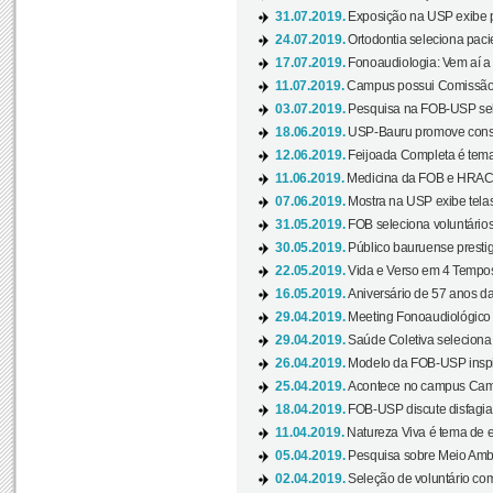
31.07.2019.
Exposição na USP exibe pa
24.07.2019.
Ortodontia seleciona pacie
17.07.2019.
Fonoaudiologia: Vem aí a 
11.07.2019.
Campus possui Comissão 
03.07.2019.
Pesquisa na FOB-USP sele
18.06.2019.
USP-Bauru promove consci
12.06.2019.
Feijoada Completa é tema
11.06.2019.
Medicina da FOB e HRAC 
07.06.2019.
Mostra na USP exibe telas 
31.05.2019.
FOB seleciona voluntário
30.05.2019.
Público bauruense prestig
22.05.2019.
Vida e Verso em 4 Tempos
16.05.2019.
Aniversário de 57 anos d
29.04.2019.
Meeting Fonoaudiológico d
29.04.2019.
Saúde Coletiva seleciona 
26.04.2019.
Modelo da FOB-USP inspir
25.04.2019.
Acontece no campus Cam
18.04.2019.
FOB-USP discute disfagia 
11.04.2019.
Natureza Viva é tema de 
05.04.2019.
Pesquisa sobre Meio Ambi
02.04.2019.
Seleção de voluntário com