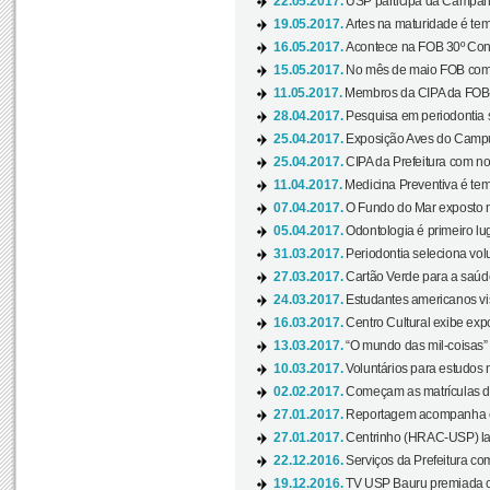
22.05.2017.
USP participa da Campanh
19.05.2017.
Artes na maturidade é tem
16.05.2017.
Acontece na FOB 30º Cong
15.05.2017.
No mês de maio FOB com
11.05.2017.
Membros da CIPA da FOB
28.04.2017.
Pesquisa em periodontia s
25.04.2017.
Exposição Aves do Campu
25.04.2017.
CIPA da Prefeitura com no
11.04.2017.
Medicina Preventiva é tem
07.04.2017.
O Fundo do Mar exposto no
05.04.2017.
Odontologia é primeiro lu
31.03.2017.
Periodontia seleciona volu
27.03.2017.
Cartão Verde para a saúd
24.03.2017.
Estudantes americanos vis
16.03.2017.
Centro Cultural exibe exp
13.03.2017.
“O mundo das mil-coisas” 
10.03.2017.
Voluntários para estudos n
02.02.2017.
Começam as matrículas 
27.01.2017.
Reportagem acompanha e
27.01.2017.
Centrinho (HRAC-USP) lanç
22.12.2016.
Serviços da Prefeitura com
19.12.2016.
TV USP Bauru premiada c