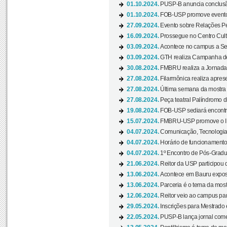
01.10.2024.
PUSP-B anuncia conclus
01.10.2024.
FOB-USP promove evento O
27.09.2024.
Evento sobre Relações Pe
16.09.2024.
Prossegue no Centro Cultu
03.09.2024.
Acontece no campus a Sem
03.09.2024.
GTH realiza Campanha de D
30.08.2024.
FMBRU realiza a Jornada 
27.08.2024.
Filarmônica realiza apres
27.08.2024.
Última semana da mostra Aq
27.08.2024.
Peça teatral Palíndromo di
19.08.2024.
FOB-USP sediará encontro
15.07.2024.
FMBRU-USP promove o II 
04.07.2024.
Comunicação, Tecnologia
04.07.2024.
Horário de funcionamento
04.07.2024.
1º Encontro de Pós-Gradu
21.06.2024.
Reitor da USP participou 
13.06.2024.
Acontece em Bauru exposi
13.06.2024.
Parceria é o tema da mostr
12.06.2024.
Reitor veio ao campus para
29.05.2024.
Inscrições para Mestrado
22.05.2024.
PUSP-B lança jornal come