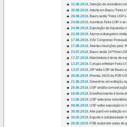
31.08.2018.
Seleção de voluntários em
30.08.2018.
Aberta em Bauru “Feira US
28.08.2018.
Bauru sedia “Feira USP e as
24.08.2018.
Acontece Feira USP e as Pr
24.08.2018.
Exposição de Aquarelas na
22.08.2018.
Alunos estrangeiros visit
17.08.2018.
XXV Congresso Fonoaudio
17.08.2018.
Abertas inscrições para “In
23.07.2018.
Bauru sedia 16ª Feira USP 
17.07.2018.
Marchetaria é tema de ex
13.07.2018.
Corujas enfeitam Feira USP
13.07.2018.
28ª Volta USP de Bauru a
28.06.2018.
Revista JAOS da FOB-USP
21.06.2018.
Desenhos em exibição na 
20.06.2018.
USP amplia comunicação 
18.06.2018.
Envelhecimento é tema de
13.06.2018.
USP seleciona voluntárias 
08.06.2018.
USP exibe exposição in l t
30.05.2018.
Arte panô em exibição no C
30.05.2018.
Esporte e solidariedade 
28.05.2018.
FOB suspende aulas de gr