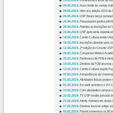
13.05.2024.
Pontilhismo é tema de most
09.05.2024.
Novo limite de contas ins
09.05.2024.
Vem aí a edição 2024 do 
06.05.2024.
USP Bauru lança campanha
26.04.2024.
Pesquisador ganha prêmio 
26.04.2024.
Abertas as inscrições da 
22.04.2024.
USP apresenta espetáculo
18.04.2024.
Centro Cultural exibe Utop
16.04.2024.
Inscrições abertas para 
12.04.2024.
2ª edição do Circuito USP
28.03.2024.
Congresso Médico Acadêm
25.03.2024.
Professora da FOB é eleita
19.03.2024.
Diretora da FOB anuncia 
13.03.2024.
Centro Cultural expõe Fug
07.03.2024.
A Importância da Universi
01.03.2024.
Atividades físicas podem 
01.03.2024.
Em abril acontece o VI C
23.02.2024.
Com atividades campus re
22.02.2024.
TV USP mostra jornada de
21.02.2024.
Alerta: Animais em áreas 
07.02.2024.
Diretora escreve artigo s
05.02.2024.
Painel comemora os 90 an