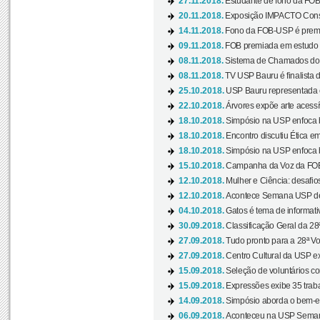
27.11.2018.
Estudante de fono da FOB
20.11.2018.
Exposição IMPACTO Consc
14.11.2018.
Fono da FOB-USP é premia
09.11.2018.
FOB premiada em estudo s
08.11.2018.
Sistema de Chamados do c
08.11.2018.
TV USP Bauru é finalista d
25.10.2018.
USP Bauru representada 
22.10.2018.
Árvores expõe arte acessí
18.10.2018.
Simpósio na USP enfoca b
18.10.2018.
Encontro discutiu Ética e
18.10.2018.
Simpósio na USP enfoca b
15.10.2018.
Campanha da Voz da FOB-
12.10.2018.
Mulher e Ciência: desafios
12.10.2018.
Acontece Semana USP de 
04.10.2018.
Gatos é tema de informativo
30.09.2018.
Classificação Geral da 28
27.09.2018.
Tudo pronto para a 28ª Vo
27.09.2018.
Centro Cultural da USP ex
15.09.2018.
Seleção de voluntários co
15.09.2018.
Expressões exibe 35 traba
14.09.2018.
Simpósio aborda o bem-es
06.09.2018.
Aconteceu na USP Semana 