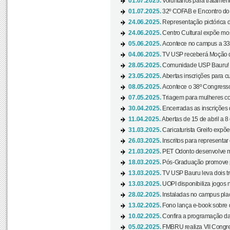
01.07.2025.
Voluntários para tratament
01.07.2025.
32º COFAB e Encontro do
24.06.2025.
Representação pictórica d
24.06.2025.
Centro Cultural expõe most
05.06.2025.
Acontece no campus a 33ª
04.06.2025.
TV USP receberá Moção d
28.05.2025.
Comunidade USP Bauru! Ve
23.05.2025.
Abertas inscrições para 
08.05.2025.
Acontece o 38º Congresso
07.05.2025.
Triagem para mulheres com
30.04.2025.
Encerradas as inscrições 
11.04.2025.
Abertas de 15 de abril a 8
31.03.2025.
Caricaturista Greifo expõ
26.03.2025.
Inscritos para representa
21.03.2025.
PET Odonto desenvolve ma
18.03.2025.
Pós-Graduação promove pal
13.03.2025.
TV USP Bauru leva dois tr
13.03.2025.
UOPI disponibiliza jogos 
28.02.2025.
Instaladas no campus pla
13.02.2025.
Fono lança e-book sobre de
10.02.2025.
Confira a programação d
05.02.2025.
FMBRU realiza VII Congr