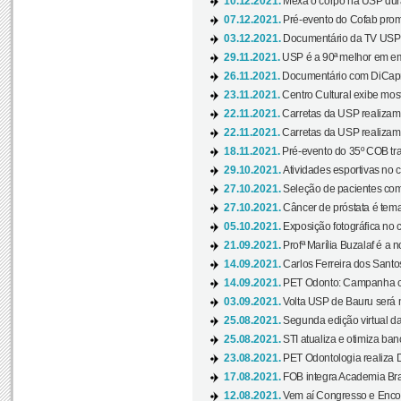
10.12.2021.
Mexa o corpo na USP duran
07.12.2021.
Pré-evento do Cofab prom
03.12.2021.
Documentário da TV USP 
29.11.2021.
USP é a 90ª melhor em em
26.11.2021.
Documentário com DiCaprio
23.11.2021.
Centro Cultural exibe most
22.11.2021.
Carretas da USP realizam
22.11.2021.
Carretas da USP realizam
18.11.2021.
Pré-evento do 35º COB tra
29.10.2021.
Atividades esportivas no 
27.10.2021.
Seleção de pacientes com
27.10.2021.
Câncer de próstata é tema
05.10.2021.
Exposição fotográfica no
21.09.2021.
Profª Marília Buzalaf é a no
14.09.2021.
Carlos Ferreira dos Santo
14.09.2021.
PET Odonto: Campanha c
03.09.2021.
Volta USP de Bauru será n
25.08.2021.
Segunda edição virtual da 
25.08.2021.
STI atualiza e otimiza ba
23.08.2021.
PET Odontologia realiza 
17.08.2021.
FOB integra Academia Bras
12.08.2021.
Vem aí Congresso e Encont