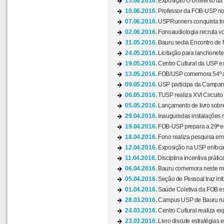
13.06.2016.
Exposição O Universo da C
10.06.2016.
Professor da FOB-USP no
07.06.2016.
USPRunners conquista tro
02.06.2016.
Fonoaudiologia recruta vo
31.05.2016.
Bauru sedia Encontro de M
24.05.2016.
Licitação para lanchonet
19.05.2016.
Centro Cultural da USP ex
13.05.2016.
FOB/USP comemora 54º an
09.05.2016.
USP participa da Campanh
06.05.2016.
TUSP realiza XVI Circuito
05.05.2016.
Lançamento de livro sobr
29.04.2016.
Inauguradas instalações 
19.04.2016.
FOB-USP prepara a 29ª e
18.04.2016.
Fono realiza pesquisa em m
12.04.2016.
Exposição na USP enfoca u
11.04.2016.
Disciplina incentiva prática
06.04.2016.
Bauru comemora neste mês
05.04.2016.
Seção de Pessoal traz info
01.04.2016.
Saúde Coletiva da FOB es
28.03.2016.
Campus USP de Bauru na l
24.03.2016.
Centro Cultural realiza ex
23.03.2016.
Livro discute estratégias e