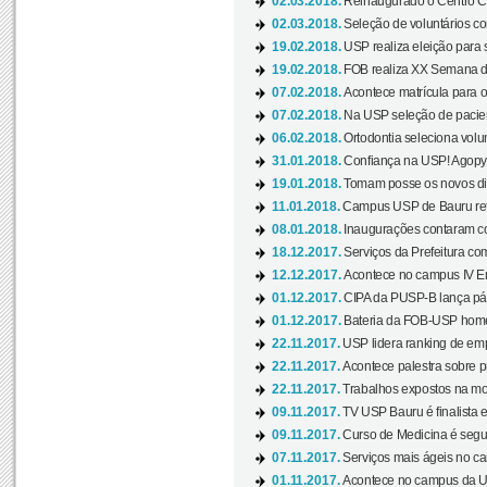
02.03.2018.
Reinaugurado o Centro Cu
02.03.2018.
Seleção de voluntários co
19.02.2018.
USP realiza eleição para 
19.02.2018.
FOB realiza XX Semana d
07.02.2018.
Acontece matrícula para o
07.02.2018.
Na USP seleção de pacie
06.02.2018.
Ortodontia seleciona volun
31.01.2018.
Confiança na USP! Agopya
19.01.2018.
Tomam posse os novos dir
11.01.2018.
Campus USP de Bauru reto
08.01.2018.
Inaugurações contaram com
18.12.2017.
Serviços da Prefeitura com
12.12.2017.
Acontece no campus IV En
01.12.2017.
CIPA da PUSP-B lança pág
01.12.2017.
Bateria da FOB-USP homen
22.11.2017.
USP lidera ranking de emp
22.11.2017.
Acontece palestra sobre p
22.11.2017.
Trabalhos expostos na mos
09.11.2017.
TV USP Bauru é finalista em
09.11.2017.
Curso de Medicina é segun
07.11.2017.
Serviços mais ágeis no c
01.11.2017.
Acontece no campus da US