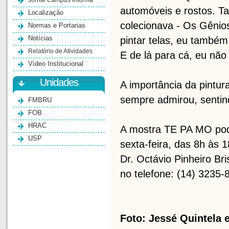
Jornal Campus Informa
automóveis e rostos. T
Localização
colecionava - Os Gênio
Normas e Portarias
Notícias
pintar telas, eu também
Relatório de Atividades
E de lá para cá, eu não 
Vídeo Institucional
Unidades
A importância da pintur
sempre admirou, sentin
FMBRU
FOB
HRAC
A mostra TE PA MO pode
USP
sexta-feira, das 8h às 
Dr. Octávio Pinheiro Bri
no telefone: (14) 32
Foto: Jessé Quintela 