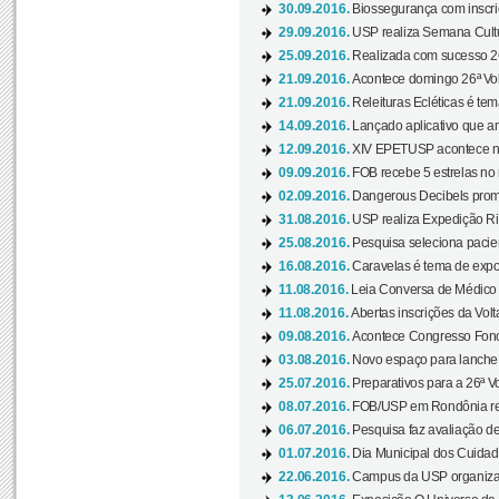
30.09.2016.
Biossegurança com inscriç
29.09.2016.
USP realiza Semana Cultur
25.09.2016.
Realizada com sucesso 26
21.09.2016.
Acontece domingo 26ª Vol
21.09.2016.
Releituras Ecléticas é tem
14.09.2016.
Lançado aplicativo que a
12.09.2016.
XIV EPETUSP acontece n
09.09.2016.
FOB recebe 5 estrelas no r
02.09.2016.
Dangerous Decibels promo
31.08.2016.
USP realiza Expedição Ri
25.08.2016.
Pesquisa seleciona pacie
16.08.2016.
Caravelas é tema de expo
11.08.2016.
Leia Conversa de Médico e 
11.08.2016.
Abertas inscrições da Vol
09.08.2016.
Acontece Congresso Fonoa
03.08.2016.
Novo espaço para lanche 
25.07.2016.
Preparativos para a 26ª V
08.07.2016.
FOB/USP em Rondônia real
06.07.2016.
Pesquisa faz avaliação de
01.07.2016.
Dia Municipal dos Cuidado
22.06.2016.
Campus da USP organiza "