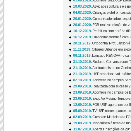
05.09.2020.
Acontece Volta USP Bauru 
19.03.2020.
Atividades culturais e esp
04.03.2020.
Crianças e eletrônicos sã
20.01.2020.
Comunicado sobre respeit
20.01.2020.
FOB realiza seleção de vol
16.12.2019.
Prefeitura com horário dife
16.12.2019.
Ouvidoria: atende à comu
20.11.2019.
Ortodontia: Prof. Janson é
11.11.2019.
Olhares Urbanos em exposi
06.11.2019.
Lançado RENOVA no camp
31.10.2019.
Roda de Conversa com “Di
21.10.2019.
Abstracionismo no Centro 
21.10.2019.
USP seleciona voluntária
02.10.2019.
Acontece no campus Seman
29.09.2019.
Realizada com sucesso 29
23.09.2019.
Acontece no campus de Ba
23.09.2019.
Expo Ao Mesmo Tempo em 
12.09.2019.
FOB-USP agora tem perfil 
05.09.2019.
TV USP renova parceria c
02.09.2019.
Curso de Medicina da FOB
19.08.2019.
Miscelânea é tema de mos
31.07.2019.
Abertas inscrições da 29ª