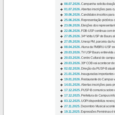
08.07.2026.
Campanha solicita doação 
01.07.2026.
Abertas inscrições para c
30.06.2026.
Candidatos inscritos para 
25.06.2026.
Representação pictórica da
23.06.2026.
Eleições dos representant
22.06.2026.
FOB-USP continua com ins
27.05.2026.
34ª Volta USP de Bauru a
27.05.2026.
Unesp FM, parceira da As
08.04.2026.
Aluna da FMBRU-USP expõe
20.03.2026.
TV USP Bauru entrevista a
20.03.2026.
Centro Cultural do campus
20.03.2026.
39º COB vai acontecer de 
02.02.2026.
Direção da PUSP-B atualiz
21.01.2026.
Inauguradas importantes
19.01.2026.
Restaurante do Campus vol
14.01.2026.
Abertas inscrições para p
17.12.2025.
PUSP-B comunica sobre de
17.12.2025.
Prefeitura do Campus info
03.12.2025.
UOPI disponibiliza novos 
27.11.2025.
Dezembro Musical acontec
19.11.2025.
Expressões Femininas é te