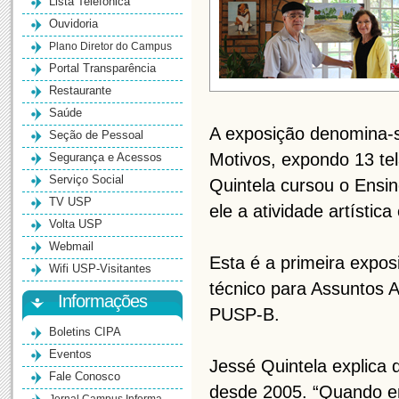
Lista Telefônica
Ouvidoria
Plano Diretor do Campus
Portal Transparência
Restaurante
Saúde
A exposição denomina-s
Seção de Pessoal
Motivos, expondo 13 tel
Segurança e Acessos
Serviço Social
Quintela cursou o Ensin
TV USP
ele a atividade artístic
Volta USP
Webmail
Esta é a primeira exposi
Wifi USP-Visitantes
técnico para Assuntos A
Informações
PUSP-B.
Boletins CIPA
Eventos
Jessé Quintela explica 
Fale Conosco
desde 2005. “Quando er