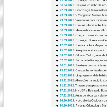
25.04.2023.
Exposição O céu tem cor 
06.04.2023.
Eleição Conselho Gestor
27.03.2023.
Odontologia tem o melho
23.03.2023.
V Congresso Médico Acad
23.03.2023.
Voluntários para tratamento
09.03.2023.
Centro Cultural exibe Arte
06.03.2023.
Manejo de via aérea difíci
01.03.2023.
Chegam novos alunos de O
01.03.2023.
Exposição Bonsais no Cent
17.02.2023.
Realizada Aula Magna com 
15.02.2023.
Pesquisa avalia impacto d
08.02.2023.
Gilberto Carlotti, reitor d
07.02.2023.
Semana de Recepção aos
30.01.2023.
Bruxismo do sono é tema d
15.12.2022.
Campanha contra desperdí
05.12.2022.
Linguagem oral de bebês 
23.11.2022.
Alterações na audição apó
21.11.2022.
Triagem para pessoas com 
17.11.2022.
Na USP a Beleza do Bonsai
07.11.2022.
Aulas de Yoga para aluno
26.10.2022.
Novo site da Ouvidoria d
20.10.2022.
Palestra Odontologia Suste