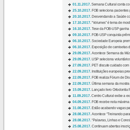
01.11.2017.
Semana Cultural conta co
25.10.2017.
FOB seleciona pacientes p
20.10.2017.
Desvendando a Saúde com
17.10.2017.
“Volumes” é tema de mostr
16.10.2017.
Tese da FOB-USP ganha 
09.10.2017.
FOB-USP conquista prêmio
06.10.2017.
Sociedade Europeia premi
06.10.2017.
Exposição de camisetas d
29.09.2017.
Acontece Semana da Músi
29.09.2017.
USP seleciona voluntários
27.09.2017.
PET discute cuidado com p
22.09.2017.
Instituições europeias pre
22.09.2017.
FOB realiza Fórum de Dis
22.09.2017.
Última semana da mostra “
15.09.2017.
Lançado livro Ortodontia 
11.09.2017.
Centro Cultural exibe a ex
04.09.2017.
FOB recebe nota máxima d
31.08.2017.
Estão acabando vagas par
28.08.2017.
Acontece “Treinando para 
28.08.2017.
“Palavras, Linhas e Cores
25.08.2017.
Continuam abertas inscriç