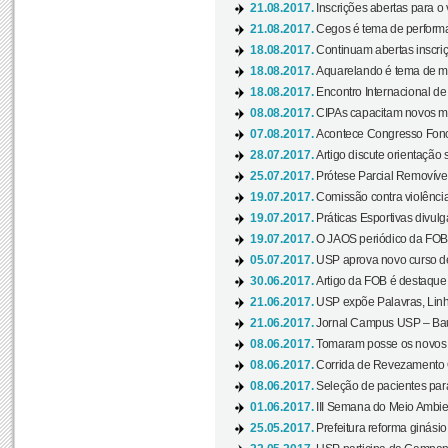
21.08.2017.
Inscrições abertas para o 
21.08.2017.
Cegos é tema de performa
18.08.2017.
Continuam abertas inscriç
18.08.2017.
Aquarelando é tema de mos
18.08.2017.
Encontro Internacional de 
08.08.2017.
CIPAs capacitam novos m
07.08.2017.
Acontece Congresso Fonoa
28.07.2017.
Artigo discute orientação 
25.07.2017.
Prótese Parcial Removível
19.07.2017.
Comissão contra violênci
19.07.2017.
Práticas Esportivas divulg
19.07.2017.
O JAOS periódico da FOB d
05.07.2017.
USP aprova novo curso de
30.06.2017.
Artigo da FOB é destaque e
21.06.2017.
USP expõe Palavras, Linh
21.06.2017.
Jornal Campus USP – Baur
08.06.2017.
Tomaram posse os novos
08.06.2017.
Corrida de Revezamento 
08.06.2017.
Seleção de pacientes para
01.06.2017.
III Semana do Meio Ambie
25.05.2017.
Prefeitura reforma ginási