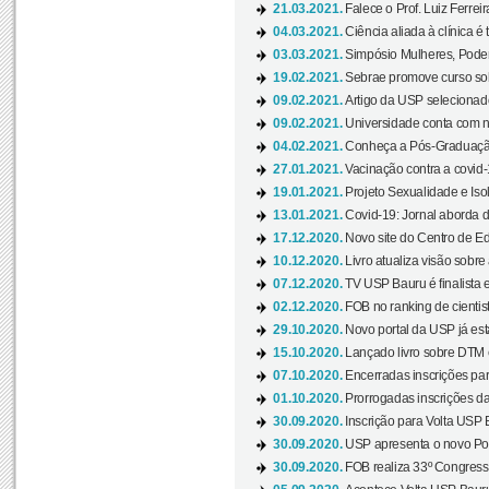
21.03.2021.
Falece o Prof. Luiz Ferreir
04.03.2021.
Ciência aliada à clínica é
03.03.2021.
Simpósio Mulheres, Poder
19.02.2021.
Sebrae promove curso sob
09.02.2021.
Artigo da USP selecionado
09.02.2021.
Universidade conta com nov
04.02.2021.
Conheça a Pós-Graduaçã
27.01.2021.
Vacinação contra a covid-
19.01.2021.
Projeto Sexualidade e Iso
13.01.2021.
Covid-19: Jornal aborda d
17.12.2020.
Novo site do Centro de Ed
10.12.2020.
Livro atualiza visão sobre
07.12.2020.
TV USP Bauru é finalista em
02.12.2020.
FOB no ranking de cientista
29.10.2020.
Novo portal da USP já está
15.10.2020.
Lançado livro sobre DTM e
07.10.2020.
Encerradas inscrições par
01.10.2020.
Prorrogadas inscrições da
30.09.2020.
Inscrição para Volta USP B
30.09.2020.
USP apresenta o novo Port
30.09.2020.
FOB realiza 33º Congresso