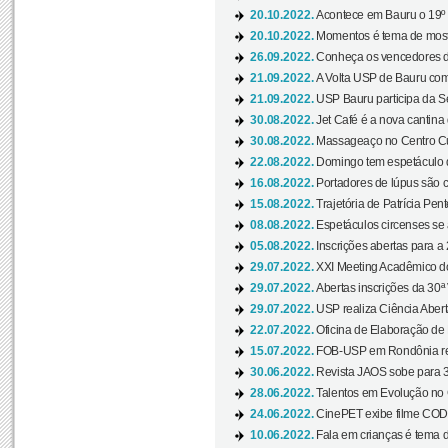
20.10.2022.
Acontece em Bauru o 19º C
20.10.2022.
Momentos é tema de mostra
26.09.2022.
Conheça os vencedores da
21.09.2022.
A Volta USP de Bauru com
21.09.2022.
USP Bauru participa da S
30.08.2022.
Jet Café é a nova cantina
30.08.2022.
Massageaço no Centro Cul
22.08.2022.
Domingo tem espetáculo d
16.08.2022.
Portadores de lúpus são c
15.08.2022.
Trajetória de Patrícia Pen
08.08.2022.
Espetáculos circenses se
05.08.2022.
Inscrições abertas para a 
29.07.2022.
XXI Meeting Acadêmico do
29.07.2022.
Abertas inscrições da 30ª
29.07.2022.
USP realiza Ciência Abert
22.07.2022.
Oficina de Elaboração de 
15.07.2022.
FOB-USP em Rondônia rea
30.06.2022.
Revista JAOS sobe para 3
28.06.2022.
Talentos em Evolução no C
24.06.2022.
CinePET exibe filme CODA 
10.06.2022.
Fala em crianças é tema d