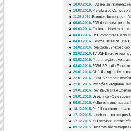
18.03.2016.
FOB realiza tratamento res
18.03.2016.
Prefeitura do Campus pro
11.03.2016.
Esporte e homenagem: Mul
09.03.2016.
FOB desenvolve pesquisa 
09.03.2016.
Ensino da bioética nos cu
04.03.2016.
USP comemora Dia da Mulh
04.03.2016.
Centro Cultural da USP Bau
24.02.2016.
Realizada 32ª expedição
22.02.2016.
TV USP Bauru estreia nov
03.02.2016.
Programação de volta às 
03.02.2016.
FOB/USP sedia Encontro de
29.01.2016.
Ginástica agitou férias no
22.01.2016.
FOB/USP prepara matrícula
21.01.2016.
Inscrições: Programa Rev
19.01.2016.
Revista Cultura e Extensão
18.01.2016.
Diretora da FOB é superi
06.01.2016.
Melhores momentos das f
18.12.2015.
Prefeitura informa horário 
17.12.2015.
Lanchonete no campus: Nov
17.12.2015.
Kit Escovinha recebe Prêm
09.12.2015.
Docentes são destaques e