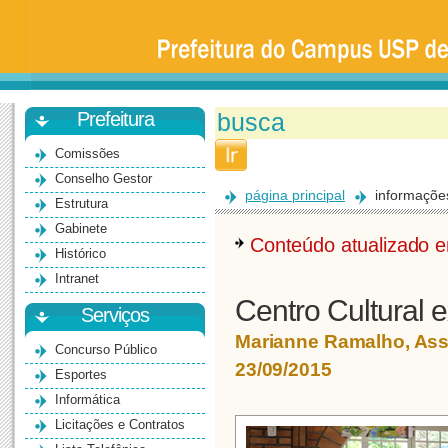
Prefeitura
da
Universidade
de
São
Paulo
-
Bauru
Prefeitura
Comissões
Conselho Gestor
página principal
informaçõe
Estrutura
Gabinete
Conteúdo atualizado
Histórico
Intranet
Centro Cultural
Serviços
Marianne Ramalho, As
Concurso Público
23/09/2015
Esportes
Informática
Licitações e Contratos