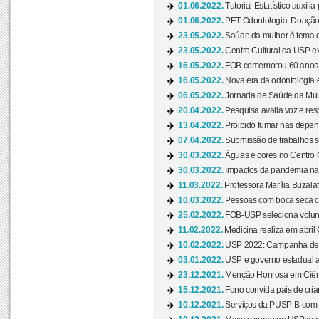
01.06.2022.
Tutorial Estatístico auxilia
01.06.2022.
PET Odontologia: Doação
23.05.2022.
Saúde da mulher é tema d
23.05.2022.
Centro Cultural da USP ex
16.05.2022.
FOB comemorou 60 anos c
16.05.2022.
Nova era da odontologia é
06.05.2022.
Jornada de Saúde da Mulhe
20.04.2022.
Pesquisa avalia voz e res
13.04.2022.
Proibido fumar nas depen
07.04.2022.
Submissão de trabalhos s
30.03.2022.
Águas e cores no Centro C
30.03.2022.
Impactos da pandemia na 
11.03.2022.
Professora Marília Buzalaf
10.03.2022.
Pessoas com boca seca co
25.02.2022.
FOB-USP seleciona voluntá
11.02.2022.
Medicina realiza em abril
10.02.2022.
USP 2022: Campanha de 
03.01.2022.
USP e governo estadual a
23.12.2021.
Menção Honrosa em Ciênc
15.12.2021.
Fono convida pais de cria
10.12.2021.
Serviços da PUSP-B com in