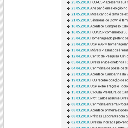
25.05.2018.
FOB-USP apresenta sua no
23.05.2018.
Arte panô em exibição no C
21.05.2018.
Mosaicando é tema de ex
21.05.2018.
Síndrome de Down é tema
16.05.2018.
Acontece Congresso Odont
16.05.2018.
FOB/USP comemorou 56 a
25.04.2018.
Homenageado prefeito ces
23.04.2018.
USP e APM homenageiam D
13.04.2018.
Móveis Plasmados é tema 
12.04.2018.
Centro de Pesquisa Clíni
05.04.2018.
Diretor e vice-diretor da 
04.04.2018.
Cerimônia de posse de dir
23.03.2018.
Acontece Campanha da V
19.03.2018.
FOB recebe doação de eq
15.03.2018.
USP exibe Traços e Toques
15.03.2018.
CIPA da Prefeitura do Camp
13.03.2018.
Prof. Carlos assume Diret
08.03.2018.
Cerimônia encerra Progra
08.03.2018.
Acontece primeira exposiçã
08.03.2018.
Práticas Esportivas com o
02.03.2018.
Diretora indicada pró-reito