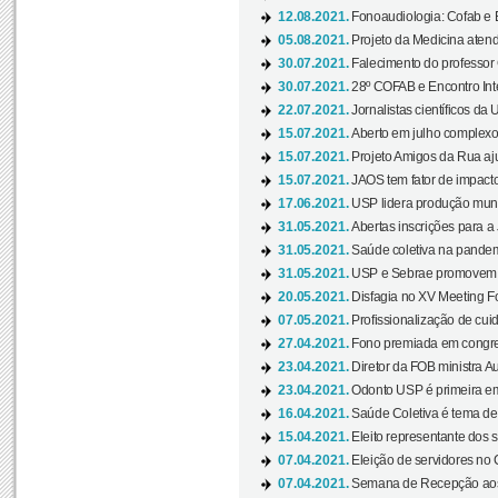
12.08.2021.
Fonoaudiologia: Cofab e E
05.08.2021.
Projeto da Medicina atend
30.07.2021.
Falecimento do professor
30.07.2021.
28º COFAB e Encontro Inte
22.07.2021.
Jornalistas científicos d
15.07.2021.
Aberto em julho complexo
15.07.2021.
Projeto Amigos da Rua aj
15.07.2021.
JAOS tem fator de impact
17.06.2021.
USP lidera produção mund
31.05.2021.
Abertas inscrições para a
31.05.2021.
Saúde coletiva na pandemi
31.05.2021.
USP e Sebrae promovem 
20.05.2021.
Disfagia no XV Meeting F
07.05.2021.
Profissionalização de cuid
27.04.2021.
Fono premiada em congress
23.04.2021.
Diretor da FOB ministra A
23.04.2021.
Odonto USP é primeira em
16.04.2021.
Saúde Coletiva é tema de
15.04.2021.
Eleito representante dos s
07.04.2021.
Eleição de servidores no 
07.04.2021.
Semana de Recepção aos C