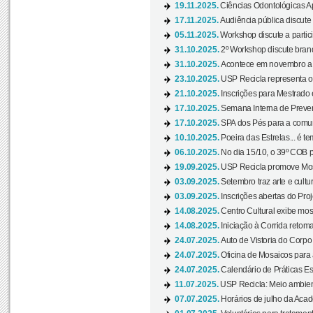
19.11.2025.
Ciências Odontológicas Ap
17.11.2025.
Audiência pública discute
05.11.2025.
Workshop discute a partic
31.10.2025.
2º Workshop discute branq
31.10.2025.
Acontece em novembro a 
23.10.2025.
USP Recicla representa 
21.10.2025.
Inscrições para Mestrado
17.10.2025.
Semana Interna de Preven
17.10.2025.
SPA dos Pés para a comuni
10.10.2025.
Poeira das Estrelas... é t
06.10.2025.
No dia 15/10, o 39º COB 
19.09.2025.
USP Recicla promove Most
03.09.2025.
Setembro traz arte e cultu
03.09.2025.
Inscrições abertas do Pro
14.08.2025.
Centro Cultural exibe mos
14.08.2025.
Iniciação à Corrida retoma 
24.07.2025.
Auto de Vistoria do Corpo
24.07.2025.
Oficina de Mosaicos para 
24.07.2025.
Calendário de Práticas Esp
11.07.2025.
USP Recicla: Meio ambient
07.07.2025.
Horários de julho da Acad