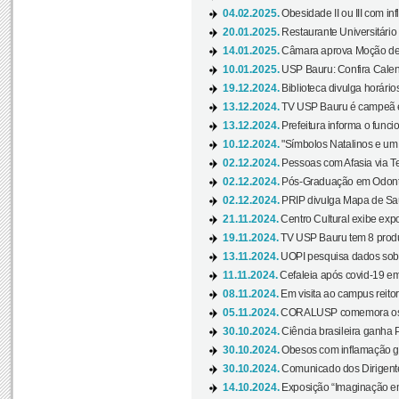
04.02.2025.
Obesidade II ou III com i
20.01.2025.
Restaurante Universitário
14.01.2025.
Câmara aprova Moção de 
10.01.2025.
USP Bauru: Confira Calend
19.12.2024.
Biblioteca divulga horári
13.12.2024.
TV USP Bauru é campeã em 
13.12.2024.
Prefeitura informa o funci
10.12.2024.
"Símbolos Natalinos e um N
02.12.2024.
Pessoas com Afasia via Te
02.12.2024.
Pós-Graduação em Odonto
02.12.2024.
PRIP divulga Mapa de Saú
21.11.2024.
Centro Cultural exibe expo
19.11.2024.
TV USP Bauru tem 8 produçõ
13.11.2024.
UOPI pesquisa dados sobre
11.11.2024.
Cefaleia após covid-19 em
08.11.2024.
Em visita ao campus reitor
05.11.2024.
CORALUSP comemora os 8
30.10.2024.
Ciência brasileira ganha 
30.10.2024.
Obesos com inflamação ge
30.10.2024.
Comunicado dos Dirigente
14.10.2024.
Exposição “Imaginação em