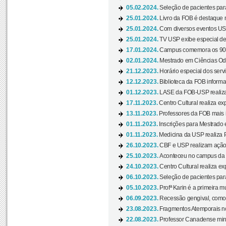
05.02.2024.
Seleção de pacientes para
25.01.2024.
Livro da FOB é destaque 
25.01.2024.
Com diversos eventos US
25.01.2024.
TV USP exibe especial de
17.01.2024.
Campus comemora os 90 
02.01.2024.
Mestrado em Ciências Odo
21.12.2023.
Horário especial dos servi
12.12.2023.
Biblioteca da FOB informa
01.12.2023.
LASE da FOB-USP realiza 
17.11.2023.
Centro Cultural realiza ex
13.11.2023.
Professores da FOB mais i
01.11.2023.
Inscrições para Mestrado 
01.11.2023.
Medicina da USP realiza 
26.10.2023.
CBF e USP realizam ação d
25.10.2023.
Aconteceu no campus da 
24.10.2023.
Centro Cultural realiza e
06.10.2023.
Seleção de pacientes para
05.10.2023.
Profª Karin é a primeira m
06.09.2023.
Recessão gengival, como re
23.08.2023.
Fragmentos Atemporais no
22.08.2023.
Professor Canadense minis