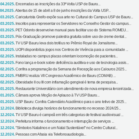
.04.2025.
Encerradas as inscrições da 33ª Volta USP de Bauru...
.04.2025.
Abertas de 15 de abril a 8 de junho inscrições da Volta USP...
.03.2025.
Caricaturista Greifo expõe sua arte no Cultural do Campus USP de Bauru...
.03.2025.
Inscritos para representar os Servidores no Conselho Gestor do campus...
.03.2025.
PET Odonto desenvolve manual para facilitar uso do Sistema ROMEU...
.03.2025.
Pós-Graduação promove palestra gratuita sobre uso de creme dental...
.03.2025.
TV USP Bauru leva dois troféus no Prêmio Royal de Jornalismo...
.03.2025.
UOPI disponibiliza jogos nos Centros de Vivência para a comunidade ...
.02.2025.
Instaladas no campus placas orientam locomoção de pacientes...
.02.2025.
Fono lança e-book sobre deficiência auditiva e uso de tecnologia assis...
.02.2025.
Confira a programação da Semana de Recepção aos Calouros 2025...
.02.2025.
FMBRU realiza VII Congresso Acadêmico de Bauru (COMAB) ...
.02.2025.
Obesidade II ou III com inflamação gengival é tema de pesquisa...
.01.2025.
Restaurante Universitário com atendimento de nova empresa terceirizada...
.01.2025.
Câmara aprova Moção de Aplauso à TV USP Bauru...
.01.2025.
USP Bauru: Confira Calendário Acadêmico para o ano letivo de 2025...
.12.2024.
Biblioteca divulga horários de funcionamento no recesso 2024/25...
.12.2024.
TV USP Bauru é campeã em três categorias de festival audiovisual ...
.12.2024.
Prefeitura informa o funcionamento e interrupção de serviços ...
.12.2024.
"Símbolos Natalinos e um Natal Sustentável" no Centro Cultural...
.12.2024.
Pessoas com Afasia via Telefonoaudiologia...