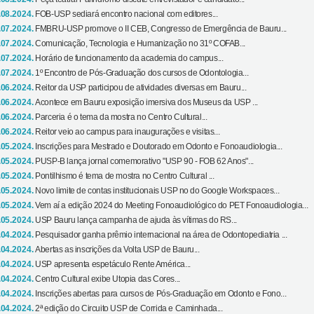
.08.2024.
FOB-USP sediará encontro nacional com editores...
.07.2024.
FMBRU-USP promove o II CEB, Congresso de Emergência de Bauru...
.07.2024.
Comunicação, Tecnologia e Humanização no 31º COFAB...
.07.2024.
Horário de funcionamento da academia do campus...
.07.2024.
1º Encontro de Pós-Graduação dos cursos de Odontologia...
.06.2024.
Reitor da USP participou de atividades diversas em Bauru...
.06.2024.
Acontece em Bauru exposição imersiva dos Museus da USP ...
.06.2024.
Parceria é o tema da mostra no Centro Cultural...
.06.2024.
Reitor veio ao campus para inaugurações e visitas...
.05.2024.
Inscrições para Mestrado e Doutorado em Odonto e Fonoaudiologia...
.05.2024.
PUSP-B lança jornal comemorativo "USP 90 - FOB 62 Anos"...
.05.2024.
Pontilhismo é tema de mostra no Centro Cultural ...
.05.2024.
Novo limite de contas institucionais USP no do Google Workspaces...
.05.2024.
Vem aí a edição 2024 do Meeting Fonoaudiológico do PET Fonoaudiologia...
.05.2024.
USP Bauru lança campanha de ajuda às vítimas do RS...
.04.2024.
Pesquisador ganha prêmio internacional na área de Odontopediatria ...
.04.2024.
Abertas as inscrições da Volta USP de Bauru...
.04.2024.
USP apresenta espetáculo Rente América...
.04.2024.
Centro Cultural exibe Utopia das Cores...
.04.2024.
Inscrições abertas para cursos de Pós-Graduação em Odonto e Fono...
.04.2024.
2ª edição do Circuito USP de Corrida e Caminhada...