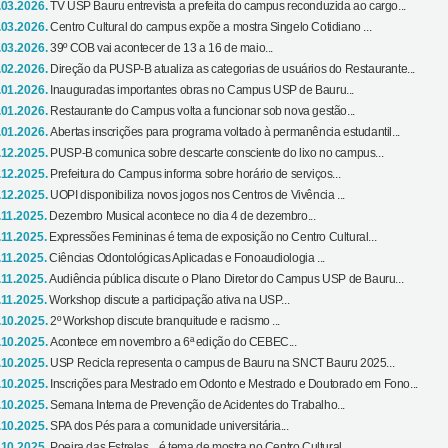
.03.2026.
TV USP Bauru entrevista a prefeita do campus reconduzida ao cargo...
.03.2026.
Centro Cultural do campus expõe a mostra Singelo Cotidiano ...
.03.2026.
39º COB vai acontecer de 13 a 16 de maio...
.02.2026.
Direção da PUSP-B atualiza as categorias de usuários do Restaurante...
.01.2026.
Inauguradas importantes obras no Campus USP de Bauru...
.01.2026.
Restaurante do Campus volta a funcionar sob nova gestão...
.01.2026.
Abertas inscrições para programa voltado à permanência estudantil...
.12.2025.
PUSP-B comunica sobre descarte consciente do lixo no campus...
.12.2025.
Prefeitura do Campus informa sobre horário de serviços...
.12.2025.
UOPI disponibiliza novos jogos nos Centros de Vivência ...
.11.2025.
Dezembro Musical acontece no dia 4 de dezembro...
.11.2025.
Expressões Femininas é tema de exposição no Centro Cultural...
.11.2025.
Ciências Odontológicas Aplicadas e Fonoaudiologia ...
.11.2025.
Audiência pública discute o Plano Diretor do Campus USP de Bauru...
.11.2025.
Workshop discute a participação ativa na USP...
.10.2025.
2º Workshop discute branquitude e racismo ...
.10.2025.
Acontece em novembro a 6ª edição do CEBEC...
.10.2025.
USP Recicla representa o campus de Bauru na SNCT Bauru 2025...
.10.2025.
Inscrições para Mestrado em Odonto e Mestrado e Doutorado em Fono...
.10.2025.
Semana Interna de Prevenção de Acidentes do Trabalho...
.10.2025.
SPA dos Pés para a comunidade universitária...
.10.2025.
Poeira das Estrelas... é tema de mostra no Centro Cultural...