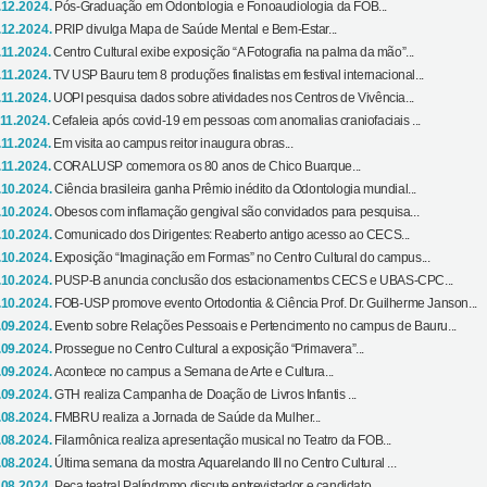
.12.2024.
Pós-Graduação em Odontologia e Fonoaudiologia da FOB...
.12.2024.
PRIP divulga Mapa de Saúde Mental e Bem-Estar...
.11.2024.
Centro Cultural exibe exposição “A Fotografia na palma da mão”...
.11.2024.
TV USP Bauru tem 8 produções finalistas em festival internacional...
.11.2024.
UOPI pesquisa dados sobre atividades nos Centros de Vivência...
.11.2024.
Cefaleia após covid-19 em pessoas com anomalias craniofaciais ...
.11.2024.
Em visita ao campus reitor inaugura obras...
.11.2024.
CORALUSP comemora os 80 anos de Chico Buarque...
.10.2024.
Ciência brasileira ganha Prêmio inédito da Odontologia mundial...
.10.2024.
Obesos com inflamação gengival são convidados para pesquisa...
.10.2024.
Comunicado dos Dirigentes: Reaberto antigo acesso ao CECS...
.10.2024.
Exposição “Imaginação em Formas” no Centro Cultural do campus...
.10.2024.
PUSP-B anuncia conclusão dos estacionamentos CECS e UBAS-CPC...
.10.2024.
FOB-USP promove evento Ortodontia & Ciência Prof. Dr. Guilherme Janson...
.09.2024.
Evento sobre Relações Pessoais e Pertencimento no campus de Bauru...
.09.2024.
Prossegue no Centro Cultural a exposição “Primavera”...
.09.2024.
Acontece no campus a Semana de Arte e Cultura...
.09.2024.
GTH realiza Campanha de Doação de Livros Infantis ...
.08.2024.
FMBRU realiza a Jornada de Saúde da Mulher...
.08.2024.
Filarmônica realiza apresentação musical no Teatro da FOB...
.08.2024.
Última semana da mostra Aquarelando III no Centro Cultural ...
.08.2024.
Peça teatral Palíndromo discute entrevistador e candidato...