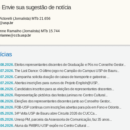
Envie sua sugestão de notícia
Victorelli (Jornalista) MTb 21.656
i@usp.br
nne Ramalho (Jornalista) MTb 15.744
rianne@ccb.usp.br
ícias
.08.2026.
Eleitos representantes discentes de Graduação e Pós no Conselho Gestor...
.07.2026.
The Last Dance: O último jogo no Campão do Campus USP de Bauru...
.07.2026.
Campanha solicita doação de caixas de transporte e gatoeiras ...
.07.2026.
Abertas inscrições para cursos do Projeto English@USP...
.06.2026.
Candidatos inscritos para as eleições de representantes discentes...
.06.2026.
Representação pictórica das festas juninas no Centro Cultural...
.06.2026.
Eleições dos representantes discentes junto ao Conselho Gestor...
.06.2026.
FOB-USP continua com inscrições abertas para pós em Fono e Odonto...
.05.2026.
34ª Volta USP de Bauru abre Circuito 2026 do CUCCa...
.05.2026.
Unesp FM, parceira da Assessoria de Comunicação, faz 35 anos...
.04.2026.
Aluna da FMBRU-USP expõe no Centro Cultural ...