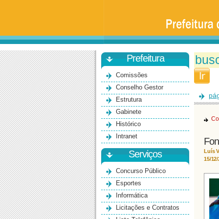
Prefeitura
da
Universidade
de
São
Paulo
-
Bauru
Prefeitura
Comissões
Conselho Gestor
pág
Estrutura
Gabinete
Co
Histórico
Intranet
Fon
Luís V
Serviços
15/12
Concurso Público
Esportes
Informática
Licitações e Contratos