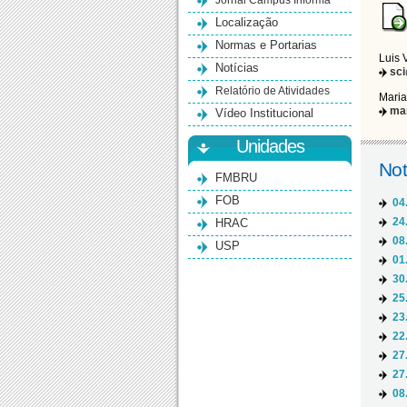
Jornal Campus Informa
Localização
Normas e Portarias
Luis 
Notícias
sc
Relatório de Atividades
Maria
ma
Vídeo Institucional
Unidades
Not
FMBRU
FOB
04
HRAC
24
08
USP
01
30
25
23
22
27
27
08