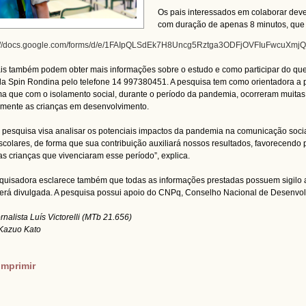
Os pais interessados em colaborar dev
com duração de apenas 8 minutos, que s
s://docs.google.com/forms/d/e/1FAIpQLSdEk7H8Uncg5Rztga3ODFjOVFIuFwcuXm
is também podem obter mais informações sobre o estudo e como participar do que
la Spin Rondina pelo telefone 14 997380451. A pesquisa tem como orientadora a 
ma que com o isolamento social, durante o período da pandemia, ocorreram muita
amente as crianças em desenvolvimento.
 pesquisa visa analisar os potenciais impactos da pandemia na comunicação socia
scolares, de forma que sua contribuição auxiliará nossos resultados, favorecendo 
as crianças que vivenciaram esse período”, explica.
quisadora esclarece também que todas as informações prestadas possuem sigilo ab
erá divulgada. A pesquisa possui apoio do CNPq, Conselho Nacional de Desenvolv
ornalista Luís Victorelli (MTb 21.656)
 Kazuo Kato
imprimir