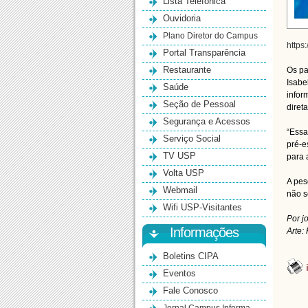
Lista Telefônica
Ouvidoria
Plano Diretor do Campus
http
Portal Transparência
Restaurante
Os pa
Isabe
Saúde
infor
Seção de Pessoal
diret
Segurança e Acessos
“Essa
Serviço Social
pré-e
TV USP
para 
Volta USP
A pes
Webmail
não s
Wifi USP-Visitantes
Por j
Informações
Arte:
Boletins CIPA
Eventos
Fale Conosco