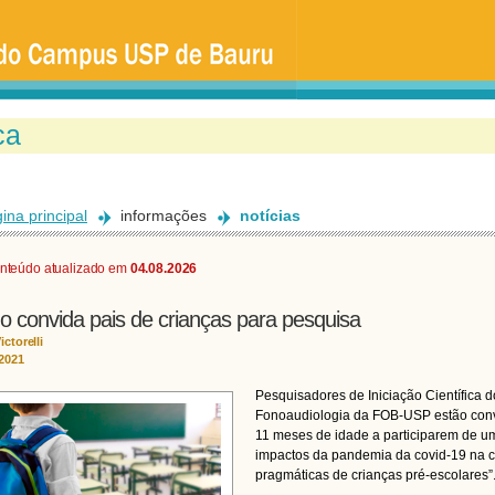
Ir
para
o
conteúdo
principal
ina principal
informações
notícias
nteúdo atualizado em
04.08.2026
o convida pais de crianças para pesquisa
ictorelli
/2021
Pesquisadores de Iniciação Científica
Fonoaudiologia da FOB-USP estão convi
11 meses de idade a participarem de um
impactos da pandemia da covid-19 na c
pragmáticas de crianças pré-escolares”