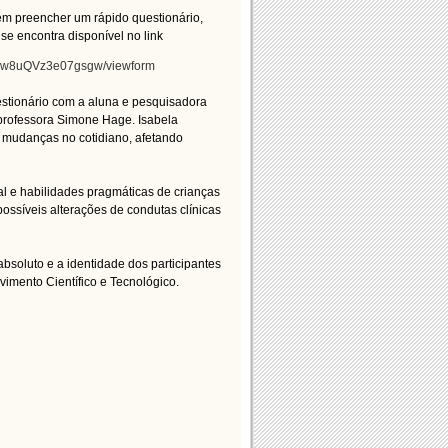
em preencher um rápido questionário,
e encontra disponível no link
jQw8uQVz3e07gsgw/viewform
stionário com a aluna e pesquisadora
professora Simone Hage. Isabela
s mudanças no cotidiano, afetando
l e habilidades pragmáticas de crianças
possíveis alterações de condutas clínicas
soluto e a identidade dos participantes
imento Científico e Tecnológico.