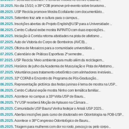
.10.2025.
No dia 15/10, o 39º COB promove pré-evento sobre bruxismo...
.09.2025.
USP Recicla promove Mostra Ecofalante com documentário...
.09.2025.
Setembro traz arte e cultura para o campus...
.09.2025.
Inscrições abertas do Projeto English@USP para a Universidade ...
.08.2025.
Centro Cultural exibe mostra INFINITO com duas exposições...
.08.2025.
Iniciação à Corrida retoma atividades na pista de atletismo ...
.07.2025.
Auto de Vistoria do Corpo de Bombeiros (AVCB)...
.07.2025.
Oficina de Mosaicos para a comunidade universitária ...
.07.2025.
Calendário de Práticas Esportivas 2º semestre...
.07.2025.
USP Recicla: Meio ambiente para muito além da reciclagem...
.07.2025.
Horários de julho da Academia de Musculação e Pista de Atletismo...
.07.2025.
Voluntários para tratamento ortodôntico com alinhadores invisíveis...
.07.2025.
32º COFAB e Encontro do Programa de Pós-Graduação...
.06.2025.
Representação pictórica das festas juninas é tema de mostra na USP...
.06.2025.
Centro Cultural expõe mostra Ninho com temática familiar...
.06.2025.
Acontece no campus a 33ª Volta USP de Bauru...
.06.2025.
TV USP receberá Moção de Aplauso na Câmara ...
.05.2025.
Comunidade USP Bauru! Venha festejar o Arraiá USP 2025...
.05.2025.
Abertas inscrições para curso de doutorado em Odontologia na FOB-USP...
.05.2025.
Acontece o 38º Congresso Odontológico de Bauru...
.05.2025.
Triagem para mulheres com dor no rosto, pescoço ou pelo corpo...