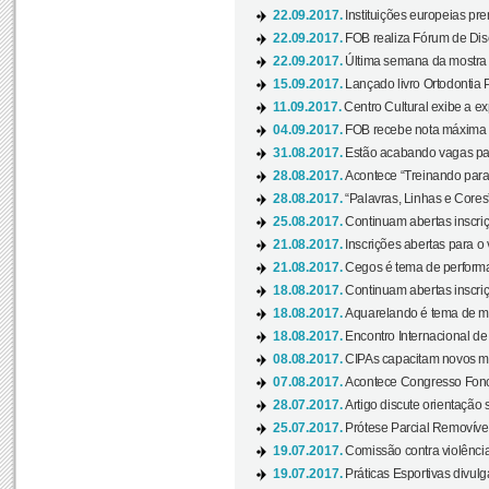
22.09.2017.
Instituições europeias pre
22.09.2017.
FOB realiza Fórum de Dis
22.09.2017.
Última semana da mostra “
15.09.2017.
Lançado livro Ortodontia 
11.09.2017.
Centro Cultural exibe a ex
04.09.2017.
FOB recebe nota máxima d
31.08.2017.
Estão acabando vagas par
28.08.2017.
Acontece “Treinando para 
28.08.2017.
“Palavras, Linhas e Cores
25.08.2017.
Continuam abertas inscriç
21.08.2017.
Inscrições abertas para o 
21.08.2017.
Cegos é tema de performa
18.08.2017.
Continuam abertas inscriç
18.08.2017.
Aquarelando é tema de mos
18.08.2017.
Encontro Internacional de 
08.08.2017.
CIPAs capacitam novos m
07.08.2017.
Acontece Congresso Fonoa
28.07.2017.
Artigo discute orientação 
25.07.2017.
Prótese Parcial Removível
19.07.2017.
Comissão contra violênci
19.07.2017.
Práticas Esportivas divulg