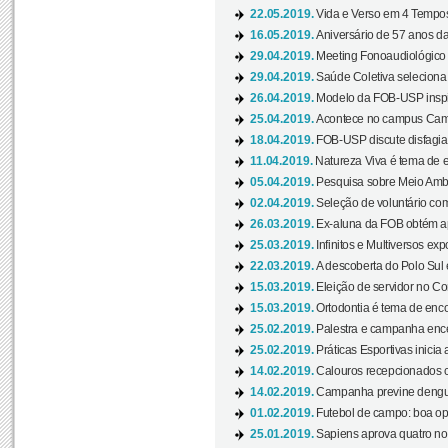
22.05.2019.
Vida e Verso em 4 Tempos
16.05.2019.
Aniversário de 57 anos d
29.04.2019.
Meeting Fonoaudiológico d
29.04.2019.
Saúde Coletiva seleciona 
26.04.2019.
Modelo da FOB-USP inspir
25.04.2019.
Acontece no campus Cam
18.04.2019.
FOB-USP discute disfagia 
11.04.2019.
Natureza Viva é tema de 
05.04.2019.
Pesquisa sobre Meio Ambi
02.04.2019.
Seleção de voluntário com
26.03.2019.
Ex-aluna da FOB obtém a
25.03.2019.
Infinitos e Multiversos ex
22.03.2019.
A descoberta do Polo Sul
15.03.2019.
Eleição de servidor no Co
15.03.2019.
Ortodontia é tema de encon
25.02.2019.
Palestra e campanha ence
25.02.2019.
Práticas Esportivas inicia 
14.02.2019.
Calouros recepcionados 
14.02.2019.
Campanha previne dengue
01.02.2019.
Futebol de campo: boa opçã
25.01.2019.
Sapiens aprova quatro no v