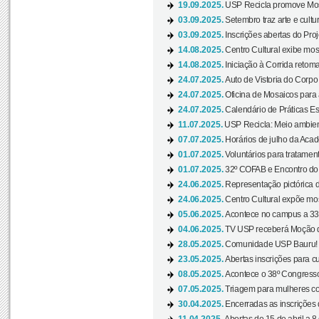
19.09.2025.
USP Recicla promove Most
03.09.2025.
Setembro traz arte e cultu
03.09.2025.
Inscrições abertas do Pro
14.08.2025.
Centro Cultural exibe mos
14.08.2025.
Iniciação à Corrida retoma 
24.07.2025.
Auto de Vistoria do Corpo
24.07.2025.
Oficina de Mosaicos para 
24.07.2025.
Calendário de Práticas Esp
11.07.2025.
USP Recicla: Meio ambient
07.07.2025.
Horários de julho da Acad
01.07.2025.
Voluntários para tratament
01.07.2025.
32º COFAB e Encontro do
24.06.2025.
Representação pictórica d
24.06.2025.
Centro Cultural expõe most
05.06.2025.
Acontece no campus a 33ª
04.06.2025.
TV USP receberá Moção d
28.05.2025.
Comunidade USP Bauru! Ve
23.05.2025.
Abertas inscrições para 
08.05.2025.
Acontece o 38º Congresso
07.05.2025.
Triagem para mulheres com
30.04.2025.
Encerradas as inscrições 