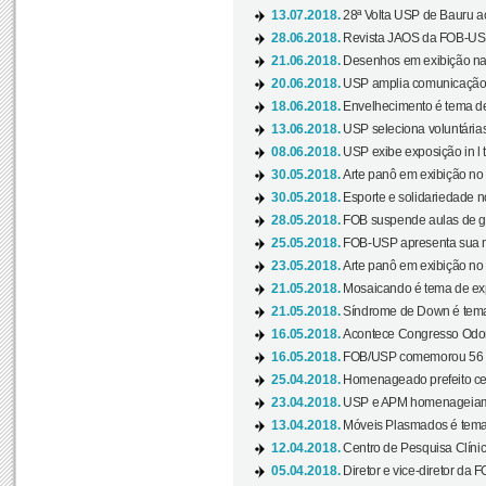
13.07.2018.
28ª Volta USP de Bauru a
28.06.2018.
Revista JAOS da FOB-USP
21.06.2018.
Desenhos em exibição na 
20.06.2018.
USP amplia comunicação 
18.06.2018.
Envelhecimento é tema de
13.06.2018.
USP seleciona voluntárias 
08.06.2018.
USP exibe exposição in l t
30.05.2018.
Arte panô em exibição no C
30.05.2018.
Esporte e solidariedade 
28.05.2018.
FOB suspende aulas de gr
25.05.2018.
FOB-USP apresenta sua no
23.05.2018.
Arte panô em exibição no C
21.05.2018.
Mosaicando é tema de ex
21.05.2018.
Síndrome de Down é tema
16.05.2018.
Acontece Congresso Odont
16.05.2018.
FOB/USP comemorou 56 a
25.04.2018.
Homenageado prefeito ces
23.04.2018.
USP e APM homenageiam D
13.04.2018.
Móveis Plasmados é tema 
12.04.2018.
Centro de Pesquisa Clíni
05.04.2018.
Diretor e vice-diretor da 