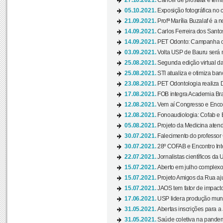
27.10.2021.
Câncer de próstata é tema
05.10.2021.
Exposição fotográfica no
21.09.2021.
Profª Marília Buzalaf é a no
14.09.2021.
Carlos Ferreira dos Santo
14.09.2021.
PET Odonto: Campanha c
03.09.2021.
Volta USP de Bauru será n
25.08.2021.
Segunda edição virtual da 
25.08.2021.
STI atualiza e otimiza ba
23.08.2021.
PET Odontologia realiza 
17.08.2021.
FOB integra Academia Bras
12.08.2021.
Vem aí Congresso e Encont
12.08.2021.
Fonoaudiologia: Cofab e E
05.08.2021.
Projeto da Medicina atend
30.07.2021.
Falecimento do professor
30.07.2021.
28º COFAB e Encontro Inte
22.07.2021.
Jornalistas científicos d
15.07.2021.
Aberto em julho complexo
15.07.2021.
Projeto Amigos da Rua aj
15.07.2021.
JAOS tem fator de impact
17.06.2021.
USP lidera produção mund
31.05.2021.
Abertas inscrições para a
31.05.2021.
Saúde coletiva na pandemi