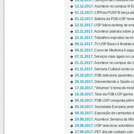
18.12.2017.
Serviços da Prefeitura com
12.12.2017.
Acontece no campus IV En
01.12.2017.
CIPA da PUSP-B lança pág
01.12.2017.
Bateria da FOB-USP homen
22.11.2017.
USP lidera ranking de emp
22.11.2017.
Acontece palestra sobre p
22.11.2017.
Trabalhos expostos na mos
09.11.2017.
TV USP Bauru é finalista em
09.11.2017.
Curso de Medicina é segun
07.11.2017.
Serviços mais ágeis no c
01.11.2017.
Acontece no campus da US
01.11.2017.
Semana Cultural conta co
25.10.2017.
FOB seleciona pacientes p
20.10.2017.
Desvendando a Saúde com
17.10.2017.
“Volumes” é tema de mostr
16.10.2017.
Tese da FOB-USP ganha 
09.10.2017.
FOB-USP conquista prêmio
06.10.2017.
Sociedade Europeia premi
06.10.2017.
Exposição de camisetas d
29.09.2017.
Acontece Semana da Músi
29.09.2017.
USP seleciona voluntários
27.09.2017.
PET discute cuidado com p