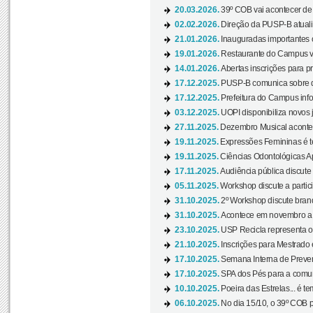
20.03.2026.
39º COB vai acontecer de 
02.02.2026.
Direção da PUSP-B atualiz
21.01.2026.
Inauguradas importantes
19.01.2026.
Restaurante do Campus vol
14.01.2026.
Abertas inscrições para p
17.12.2025.
PUSP-B comunica sobre de
17.12.2025.
Prefeitura do Campus info
03.12.2025.
UOPI disponibiliza novos 
27.11.2025.
Dezembro Musical acontec
19.11.2025.
Expressões Femininas é te
19.11.2025.
Ciências Odontológicas Ap
17.11.2025.
Audiência pública discute
05.11.2025.
Workshop discute a partic
31.10.2025.
2º Workshop discute branq
31.10.2025.
Acontece em novembro a 
23.10.2025.
USP Recicla representa 
21.10.2025.
Inscrições para Mestrado
17.10.2025.
Semana Interna de Preven
17.10.2025.
SPA dos Pés para a comuni
10.10.2025.
Poeira das Estrelas... é t
06.10.2025.
No dia 15/10, o 39º COB 