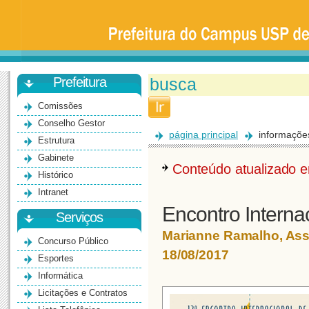
Prefeitura
da
Universidade
de
São
Paulo
-
Bauru
Prefeitura
Comissões
Conselho Gestor
página principal
informaçõe
Estrutura
Gabinete
Conteúdo atualizado
Histórico
Intranet
Encontro Interna
Serviços
Marianne Ramalho, As
Concurso Público
18/08/2017
Esportes
Informática
Licitações e Contratos