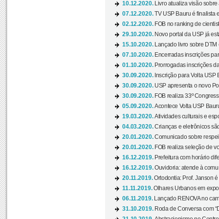
10.12.2020.
Livro atualiza visão sobre
07.12.2020.
TV USP Bauru é finalista em
02.12.2020.
FOB no ranking de cientista
29.10.2020.
Novo portal da USP já está
15.10.2020.
Lançado livro sobre DTM e
07.10.2020.
Encerradas inscrições par
01.10.2020.
Prorrogadas inscrições da
30.09.2020.
Inscrição para Volta USP B
30.09.2020.
USP apresenta o novo Port
30.09.2020.
FOB realiza 33º Congresso
05.09.2020.
Acontece Volta USP Bauru 
19.03.2020.
Atividades culturais e esp
04.03.2020.
Crianças e eletrônicos sã
20.01.2020.
Comunicado sobre respeit
20.01.2020.
FOB realiza seleção de vol
16.12.2019.
Prefeitura com horário dife
16.12.2019.
Ouvidoria: atende à comu
20.11.2019.
Ortodontia: Prof. Janson é
11.11.2019.
Olhares Urbanos em exposi
06.11.2019.
Lançado RENOVA no camp
31.10.2019.
Roda de Conversa com “Di