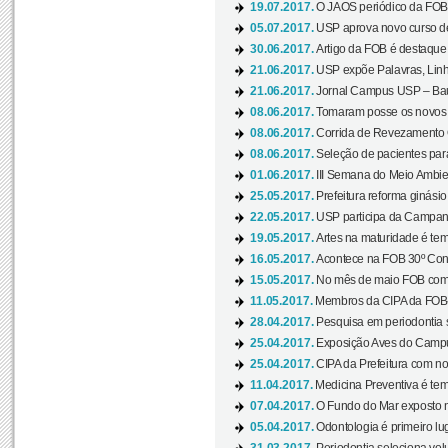
19.07.2017.
O JAOS periódico da FOB d
05.07.2017.
USP aprova novo curso de
30.06.2017.
Artigo da FOB é destaque e
21.06.2017.
USP expõe Palavras, Linh
21.06.2017.
Jornal Campus USP – Baur
08.06.2017.
Tomaram posse os novos
08.06.2017.
Corrida de Revezamento 
08.06.2017.
Seleção de pacientes para
01.06.2017.
III Semana do Meio Ambie
25.05.2017.
Prefeitura reforma ginási
22.05.2017.
USP participa da Campanh
19.05.2017.
Artes na maturidade é tem
16.05.2017.
Acontece na FOB 30º Cong
15.05.2017.
No mês de maio FOB com
11.05.2017.
Membros da CIPA da FOB
28.04.2017.
Pesquisa em periodontia s
25.04.2017.
Exposição Aves do Campu
25.04.2017.
CIPA da Prefeitura com no
11.04.2017.
Medicina Preventiva é tem
07.04.2017.
O Fundo do Mar exposto no
05.04.2017.
Odontologia é primeiro lu