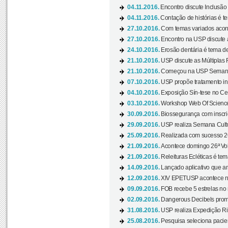
04.11.2016.
Encontro discute Inclusão
04.11.2016.
Contação de histórias é te
27.10.2016.
Com temas variados acont
27.10.2016.
Encontro na USP discute 
24.10.2016.
Erosão dentária é tema de
21.10.2016.
USP discute as Múltiplas 
21.10.2016.
Começou na USP Semana C
07.10.2016.
USP propõe tratamento ino
04.10.2016.
Exposição Sín-tese no Cen
03.10.2016.
Workshop Web Of Science
30.09.2016.
Biossegurança com inscriç
29.09.2016.
USP realiza Semana Cultur
25.09.2016.
Realizada com sucesso 26
21.09.2016.
Acontece domingo 26ª Vol
21.09.2016.
Releituras Ecléticas é tem
14.09.2016.
Lançado aplicativo que a
12.09.2016.
XIV EPETUSP acontece n
09.09.2016.
FOB recebe 5 estrelas no r
02.09.2016.
Dangerous Decibels promo
31.08.2016.
USP realiza Expedição Ri
25.08.2016.
Pesquisa seleciona pacie