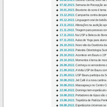
08.02.2023.
Gilberto Carlotti, reitor d
07.02.2023.
Semana de Recepção aos
30.01.2023.
Bruxismo do sono é tema d
15.12.2022.
Campanha contra desperdí
05.12.2022.
Linguagem oral de bebês 
23.11.2022.
Alterações na audição apó
21.11.2022.
Triagem para pessoas com 
17.11.2022.
Na USP a Beleza do Bonsai
07.11.2022.
Aulas de Yoga para aluno
26.10.2022.
Novo site da Ouvidoria d
20.10.2022.
Palestra Odontologia Suste
20.10.2022.
Acontece em Bauru o 19º C
20.10.2022.
Momentos é tema de mostra
26.09.2022.
Conheça os vencedores da
21.09.2022.
A Volta USP de Bauru com
21.09.2022.
USP Bauru participa da S
30.08.2022.
Jet Café é a nova cantina
30.08.2022.
Massageaço no Centro Cul
22.08.2022.
Domingo tem espetáculo d
16.08.2022.
Portadores de lúpus são c
15.08.2022.
Trajetória de Patrícia Pen
08.08.2022.
Espetáculos circenses se