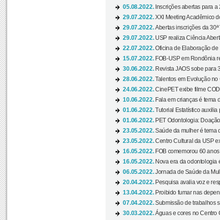
05.08.2022.
Inscrições abertas para a 
29.07.2022.
XXI Meeting Acadêmico do
29.07.2022.
Abertas inscrições da 30ª
29.07.2022.
USP realiza Ciência Abert
22.07.2022.
Oficina de Elaboração de 
15.07.2022.
FOB-USP em Rondônia rea
30.06.2022.
Revista JAOS sobe para 3
28.06.2022.
Talentos em Evolução no C
24.06.2022.
CinePET exibe filme CODA 
10.06.2022.
Fala em crianças é tema d
01.06.2022.
Tutorial Estatístico auxilia
01.06.2022.
PET Odontologia: Doação
23.05.2022.
Saúde da mulher é tema d
23.05.2022.
Centro Cultural da USP ex
16.05.2022.
FOB comemorou 60 anos c
16.05.2022.
Nova era da odontologia é
06.05.2022.
Jornada de Saúde da Mulhe
20.04.2022.
Pesquisa avalia voz e res
13.04.2022.
Proibido fumar nas depen
07.04.2022.
Submissão de trabalhos s
30.03.2022.
Águas e cores no Centro C