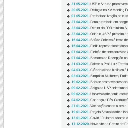
31.05.2021.
USP e Sebrae promovem 
20.05.2021.
Disfagia no XV Meeting F
07.05.2021.
Profissionalização de cuid
27.04.2021.
Fono premiada em congress
23.04.2021.
Diretor da FOB ministra A
23.04.2021.
Odonto USP é primeira em
16.04.2021.
Saúde Coletiva é tema de
15.04.2021.
Eleito representante dos s
07.04.2021.
Eleição de servidores no 
07.04.2021.
Semana de Recepção aos C
21.03.2021.
Falece o Prof. Luiz Ferreir
04.03.2021.
Ciência aliada à clínica é
03.03.2021.
Simpósio Mulheres, Poder
19.02.2021.
Sebrae promove curso sob
09.02.2021.
Artigo da USP selecionado
09.02.2021.
Universidade conta com nov
04.02.2021.
Conheça a Pós-Graduaçã
27.01.2021.
Vacinação contra a covid-
19.01.2021.
Projeto Sexualidade e Iso
13.01.2021.
Covid-19: Jornal aborda d
17.12.2020.
Novo site do Centro de Ed