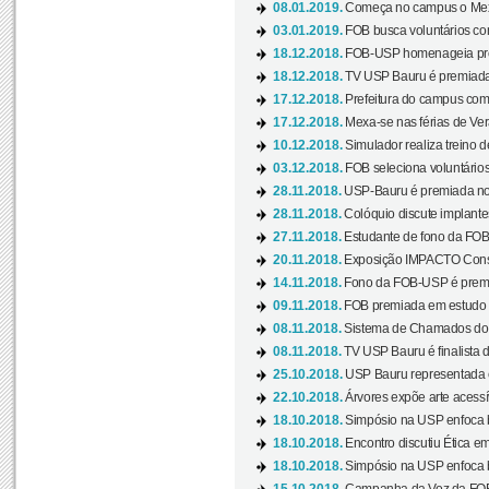
08.01.2019.
Começa no campus o Mexa
03.01.2019.
FOB busca voluntários com
18.12.2018.
FOB-USP homenageia prof
18.12.2018.
TV USP Bauru é premiada 
17.12.2018.
Prefeitura do campus com h
17.12.2018.
Mexa-se nas férias de Ver
10.12.2018.
Simulador realiza treino d
03.12.2018.
FOB seleciona voluntário
28.11.2018.
USP-Bauru é premiada no 
28.11.2018.
Colóquio discute implantes
27.11.2018.
Estudante de fono da FOB
20.11.2018.
Exposição IMPACTO Consc
14.11.2018.
Fono da FOB-USP é premia
09.11.2018.
FOB premiada em estudo s
08.11.2018.
Sistema de Chamados do c
08.11.2018.
TV USP Bauru é finalista d
25.10.2018.
USP Bauru representada 
22.10.2018.
Árvores expõe arte acessí
18.10.2018.
Simpósio na USP enfoca b
18.10.2018.
Encontro discutiu Ética e
18.10.2018.
Simpósio na USP enfoca b