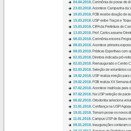
04.04.2018.
Cerimônia de posse de dir
23.03.2018.
Acontece Campanha da V
19.03.2018.
FOB recebe doação de eq
15.03.2018.
USP exibe Traços e Toques
15.03.2018.
CIPA da Prefeitura do Camp
13.03.2018.
Prof. Carlos assume Diret
08.03.2018.
Cerimônia encerra Progra
08.03.2018.
Acontece primeira exposiçã
08.03.2018.
Práticas Esportivas com o
02.03.2018.
Diretora indicada pró-reito
02.03.2018.
Reinaugurado o Centro Cu
02.03.2018.
Seleção de voluntários co
19.02.2018.
USP realiza eleição para 
19.02.2018.
FOB realiza XX Semana d
07.02.2018.
Acontece matrícula para o
07.02.2018.
Na USP seleção de pacie
06.02.2018.
Ortodontia seleciona volun
31.01.2018.
Confiança na USP! Agopya
19.01.2018.
Tomam posse os novos dir
11.01.2018.
Campus USP de Bauru reto
08.01.2018.
Inaugurações contaram com