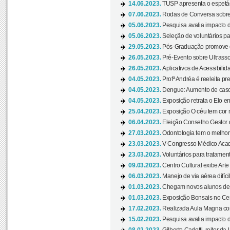
14.06.2023.
TUSP apresenta o espetác
07.06.2023.
Rodas de Conversa sobre
05.06.2023.
Pesquisa avalia impacto d
05.06.2023.
Seleção de voluntários pa
29.05.2023.
Pós-Graduação promove ev
26.05.2023.
Pré-Evento sobre Ultrasso
26.05.2023.
Aplicativos de Acessibilida
04.05.2023.
Profª Andréa é reeleita pr
04.05.2023.
Dengue: Aumento de casos
04.05.2023.
Exposição retrata o Elo ent
25.04.2023.
Exposição O céu tem cor 
06.04.2023.
Eleição Conselho Gestor
27.03.2023.
Odontologia tem o melho
23.03.2023.
V Congresso Médico Acad
23.03.2023.
Voluntários para tratamento
09.03.2023.
Centro Cultural exibe Arte
06.03.2023.
Manejo de via aérea difíci
01.03.2023.
Chegam novos alunos de O
01.03.2023.
Exposição Bonsais no Cent
17.02.2023.
Realizada Aula Magna com 
15.02.2023.
Pesquisa avalia impacto d