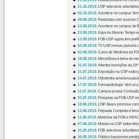
21.10.2019.
Abstracionismo no Centro 
21.10.2019.
USP seleciona voluntária
02.10.2019.
Acontece no campus Seman
29.09.2019.
Realizada com sucesso 29
23.09.2019.
Acontece no campus de Ba
23.09.2019.
Expo Ao Mesmo Tempo em 
12.09.2019.
FOB-USP agora tem perfil 
05.09.2019.
TV USP renova parceria c
02.09.2019.
Curso de Medicina da FOB
19.08.2019.
Miscelânea é tema de mos
31.07.2019.
Abertas inscrições da 29ª
31.07.2019.
Exposição na USP exibe pa
24.07.2019.
Ortodontia seleciona pacie
17.07.2019.
Fonoaudiologia: Vem aí a 
11.07.2019.
Campus possui Comissão 
03.07.2019.
Pesquisa na FOB-USP sele
18.06.2019.
USP-Bauru promove consci
12.06.2019.
Feijoada Completa é tema
11.06.2019.
Medicina da FOB e HRAC 
07.06.2019.
Mostra na USP exibe telas 
31.05.2019.
FOB seleciona voluntário
30.05.2019.
Público bauruense prestig