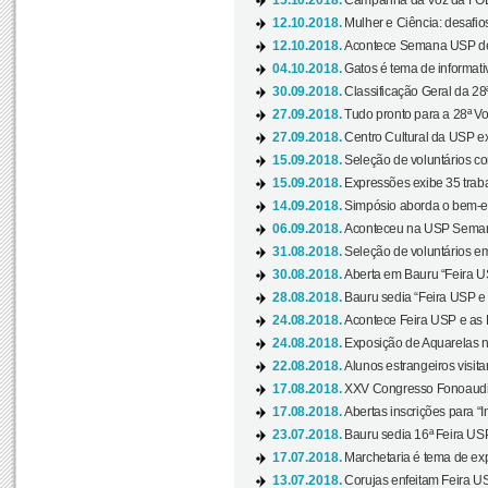
15.10.2018.
Campanha da Voz da FOB-
12.10.2018.
Mulher e Ciência: desafios
12.10.2018.
Acontece Semana USP de 
04.10.2018.
Gatos é tema de informativo
30.09.2018.
Classificação Geral da 28
27.09.2018.
Tudo pronto para a 28ª Vo
27.09.2018.
Centro Cultural da USP ex
15.09.2018.
Seleção de voluntários co
15.09.2018.
Expressões exibe 35 traba
14.09.2018.
Simpósio aborda o bem-es
06.09.2018.
Aconteceu na USP Semana 
31.08.2018.
Seleção de voluntários em
30.08.2018.
Aberta em Bauru “Feira US
28.08.2018.
Bauru sedia “Feira USP e as
24.08.2018.
Acontece Feira USP e as Pr
24.08.2018.
Exposição de Aquarelas na
22.08.2018.
Alunos estrangeiros visit
17.08.2018.
XXV Congresso Fonoaudio
17.08.2018.
Abertas inscrições para “In
23.07.2018.
Bauru sedia 16ª Feira USP 
17.07.2018.
Marchetaria é tema de ex
13.07.2018.
Corujas enfeitam Feira USP