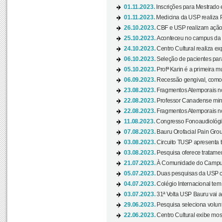
01.11.2023.
Inscrições para Mestrado 
01.11.2023.
Medicina da USP realiza 
26.10.2023.
CBF e USP realizam ação d
25.10.2023.
Aconteceu no campus da 
24.10.2023.
Centro Cultural realiza e
06.10.2023.
Seleção de pacientes para
05.10.2023.
Profª Karin é a primeira m
06.09.2023.
Recessão gengival, como re
23.08.2023.
Fragmentos Atemporais no
22.08.2023.
Professor Canadense minis
22.08.2023.
Fragmentos Atemporais no
11.08.2023.
Congresso Fonoaudiológic
07.08.2023.
Bauru Orofacial Pain Grou
03.08.2023.
Circuito TUSP apresenta t
03.08.2023.
Pesquisa oferece tratamen
21.07.2023.
À Comunidade do Campus
05.07.2023.
Duas pesquisas da USP co
04.07.2023.
Colégio Internacional tem
03.07.2023.
31ª Volta USP Bauru vai a
29.06.2023.
Pesquisa seleciona volunt
22.06.2023.
Centro Cultural exibe mo