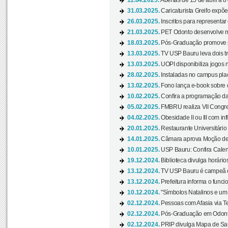
11.04.2025.
Abertas de 15 de abril a 8
31.03.2025.
Caricaturista Greifo expõ
26.03.2025.
Inscritos para representa
21.03.2025.
PET Odonto desenvolve ma
18.03.2025.
Pós-Graduação promove pal
13.03.2025.
TV USP Bauru leva dois tr
13.03.2025.
UOPI disponibiliza jogos 
28.02.2025.
Instaladas no campus pla
13.02.2025.
Fono lança e-book sobre de
10.02.2025.
Confira a programação d
05.02.2025.
FMBRU realiza VII Congr
04.02.2025.
Obesidade II ou III com i
20.01.2025.
Restaurante Universitário
14.01.2025.
Câmara aprova Moção de 
10.01.2025.
USP Bauru: Confira Calend
19.12.2024.
Biblioteca divulga horári
13.12.2024.
TV USP Bauru é campeã em 
13.12.2024.
Prefeitura informa o funci
10.12.2024.
"Símbolos Natalinos e um N
02.12.2024.
Pessoas com Afasia via Te
02.12.2024.
Pós-Graduação em Odonto
02.12.2024.
PRIP divulga Mapa de Saú