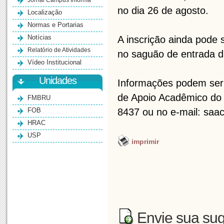
Jornal Campus Informa
no dia 26 de agosto.
Localização
Normas e Portarias
Notícias
A inscrição ainda pode 
Relatório de Atividades
no saguão de entrada 
Vídeo Institucional
Unidades
Informações podem ser 
de Apoio Acadêmico do 
FMBRU
FOB
8437 ou no e-mail: sa
HRAC
USP
imprimir
Envie sua sug