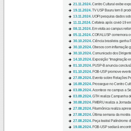
21.11.2024.
Centro Cultural exibe expo
19.11.2024.
TV USP Bauru tem 8 produçõ
13.11.2024.
UOPI pesquisa dados sobre
11.11.2024.
Cefaleia após covid-19 em
08.11.2024.
Em visita ao campus reitor
05.11.2024.
CORALUSP comemora os 8
30.10.2024.
Ciência brasileira ganha 
30.10.2024.
Obesos com inflamação ge
30.10.2024.
Comunicado dos Dirigente
14.10.2024.
Exposição “Imaginação em
01.10.2024.
PUSP-B anuncia conclus
01.10.2024.
FOB-USP promove evento O
27.09.2024.
Evento sobre Relações Pe
16.09.2024.
Prossegue no Centro Cultu
03.09.2024.
Acontece no campus a Sem
03.09.2024.
GTH realiza Campanha de D
30.08.2024.
FMBRU realiza a Jornada 
27.08.2024.
Filarmônica realiza apres
27.08.2024.
Última semana da mostra Aq
27.08.2024.
Peça teatral Palíndromo di
19.08.2024.
FOB-USP sediará encontro