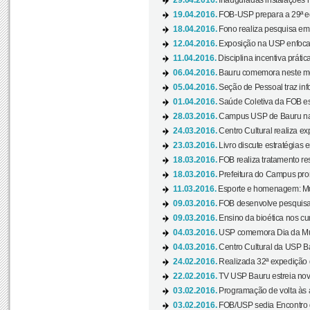
29.04.2016.
Inauguradas instalações 
19.04.2016.
FOB-USP prepara a 29ª e
18.04.2016.
Fono realiza pesquisa em m
12.04.2016.
Exposição na USP enfoca u
11.04.2016.
Disciplina incentiva prática
06.04.2016.
Bauru comemora neste mês
05.04.2016.
Seção de Pessoal traz info
01.04.2016.
Saúde Coletiva da FOB es
28.03.2016.
Campus USP de Bauru na l
24.03.2016.
Centro Cultural realiza ex
23.03.2016.
Livro discute estratégias e
18.03.2016.
FOB realiza tratamento res
18.03.2016.
Prefeitura do Campus pro
11.03.2016.
Esporte e homenagem: Mul
09.03.2016.
FOB desenvolve pesquisa 
09.03.2016.
Ensino da bioética nos cu
04.03.2016.
USP comemora Dia da Mulh
04.03.2016.
Centro Cultural da USP Bau
24.02.2016.
Realizada 32ª expedição
22.02.2016.
TV USP Bauru estreia nov
03.02.2016.
Programação de volta às 
03.02.2016.
FOB/USP sedia Encontro de