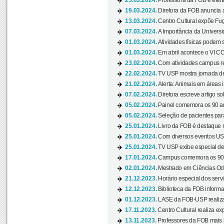
25.03.2024.
Professora da FOB é eleita
19.03.2024.
Diretora da FOB anuncia 
13.03.2024.
Centro Cultural expõe Fug
07.03.2024.
A Importância da Universi
01.03.2024.
Atividades físicas podem 
01.03.2024.
Em abril acontece o VI C
23.02.2024.
Com atividades campus re
22.02.2024.
TV USP mostra jornada de
21.02.2024.
Alerta: Animais em áreas 
07.02.2024.
Diretora escreve artigo s
05.02.2024.
Painel comemora os 90 an
05.02.2024.
Seleção de pacientes para
25.01.2024.
Livro da FOB é destaque 
25.01.2024.
Com diversos eventos US
25.01.2024.
TV USP exibe especial de
17.01.2024.
Campus comemora os 90 
02.01.2024.
Mestrado em Ciências Odo
21.12.2023.
Horário especial dos servi
12.12.2023.
Biblioteca da FOB informa
01.12.2023.
LASE da FOB-USP realiza 
17.11.2023.
Centro Cultural realiza ex
13.11.2023.
Professores da FOB mais i