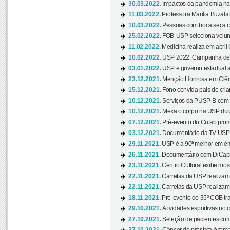
30.03.2022.
Impactos da pandemia na 
11.03.2022.
Professora Marília Buzalaf
10.03.2022.
Pessoas com boca seca co
25.02.2022.
FOB-USP seleciona voluntá
11.02.2022.
Medicina realiza em abril
10.02.2022.
USP 2022: Campanha de 
03.01.2022.
USP e governo estadual a
23.12.2021.
Menção Honrosa em Ciênc
15.12.2021.
Fono convida pais de cria
10.12.2021.
Serviços da PUSP-B com in
10.12.2021.
Mexa o corpo na USP duran
07.12.2021.
Pré-evento do Cofab prom
03.12.2021.
Documentário da TV USP 
29.11.2021.
USP é a 90ª melhor em em
26.11.2021.
Documentário com DiCaprio
23.11.2021.
Centro Cultural exibe most
22.11.2021.
Carretas da USP realizam
22.11.2021.
Carretas da USP realizam
18.11.2021.
Pré-evento do 35º COB tra
29.10.2021.
Atividades esportivas no 
27.10.2021.
Seleção de pacientes com