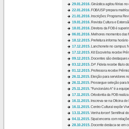
29.01.2016.
Ginástica agitou férias no
22.01.2016.
FOB/USP prepara matrícula
21.01.2016.
Inscrições: Programa Rev
19.01.2016.
Revista Cultura e Extensão
18.01.2016.
Diretora da FOB é superi
06.01.2016.
Melhores momentos das f
18.12.2015.
Prefeitura informa horário 
17.12.2015.
Lanchonete no campus: Nov
17.12.2015.
Kit Escovinha recebe Prêm
09.12.2015.
Docentes são destaques e
03.12.2015.
Drª. Fidela recebe título 
01.12.2015.
Professora recebe Prêmio 
26.11.2015.
Eleição para servidores no
26.11.2015.
Prossegue seleção para tr
25.11.2015.
"Funcionário A" é a equip
17.11.2015.
Ortodontia da FOB realiza 
16.11.2015.
Inscreva-se na Oficina de
16.11.2015.
Centro Cultural expõe Vive
13.11.2015.
Venha torcer! Semifinal 
04.11.2015.
Sipat encerra com relações
28.10.2015.
Docente destaca-se em con