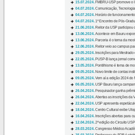
15.07.2024.
FMBRU-USP promove o II 
04.07.2024.
Comunicação, Tecnologia
04.07.2024.
Horário de funcionamento
04.07.2024.
1º Encontro de Pós-Gradu
21.06.2024.
Reitor da USP participou 
13.06.2024.
Acontece em Bauru exposi
13.06.2024.
Parceria é o tema da mostr
12.06.2024.
Reitor veio ao campus para
29.05.2024.
Inscrições para Mestrado
22.05.2024.
PUSP-B lança jornal come
13.05.2024.
Pontilhismo é tema de most
09.05.2024.
Novo limite de contas ins
09.05.2024.
Vem aí a edição 2024 do 
06.05.2024.
USP Bauru lança campanha
26.04.2024.
Pesquisador ganha prêmio 
26.04.2024.
Abertas as inscrições da 
22.04.2024.
USP apresenta espetáculo
18.04.2024.
Centro Cultural exibe Utop
16.04.2024.
Inscrições abertas para 
12.04.2024.
2ª edição do Circuito USP
28.03.2024.
Congresso Médico Acadêm