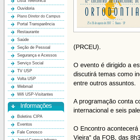
Lista Telefônica
Ouvidoria
Plano Diretor do Campus
Portal Transparência
Restaurante
Saúde
(PRCEU).
Seção de Pessoal
Segurança e Acessos
Serviço Social
O evento é dirigido a es
TV USP
discutirá temas como in
Volta USP
entre outros assuntos.
Webmail
Wifi USP-Visitantes
A programação conta co
Informações
internacional e seis pal
Boletins CIPA
Eventos
O Encontro acontecerá n
Fale Conosco
Vieira” da FOB, das 8h