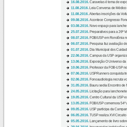
16.08.2016.
Caravelas é tema de expo
11.08.2016.
Leia Conversa de Médico e 
11.08.2016.
Abertas inscrições da Vol
09.08.2016.
Acontece Congresso Fonoa
03.08.2016.
Novo espaço para lanche 
25.07.2016.
Preparativos para a 26ª V
08.07.2016.
FOB/USP em Rondônia real
06.07.2016.
Pesquisa faz avaliação de
01.07.2016.
Dia Municipal dos Cuidado
22.06.2016.
Campus da USP organiza "
13.06.2016.
Exposição O Universo da C
10.06.2016.
Professor da FOB-USP no
07.06.2016.
USPRunners conquista tro
02.06.2016.
Fonoaudiologia recruta vo
31.05.2016.
Bauru sedia Encontro de M
24.05.2016.
Licitação para lanchonet
19.05.2016.
Centro Cultural da USP ex
13.05.2016.
FOB/USP comemora 54º an
09.05.2016.
USP participa da Campanh
06.05.2016.
TUSP realiza XVI Circuito
05.05.2016.
Lançamento de livro sobr