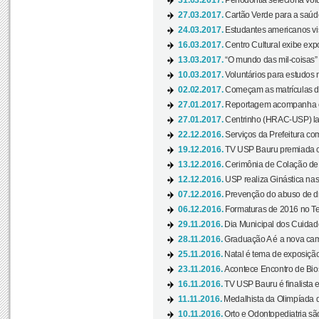
31.03.2017.
Periodontia seleciona volu
27.03.2017.
Cartão Verde para a saúd
24.03.2017.
Estudantes americanos vis
16.03.2017.
Centro Cultural exibe exp
13.03.2017.
“O mundo das mil-coisas” 
10.03.2017.
Voluntários para estudos n
02.02.2017.
Começam as matrículas 
27.01.2017.
Reportagem acompanha e
27.01.2017.
Centrinho (HRAC-USP) lanç
22.12.2016.
Serviços da Prefeitura com
19.12.2016.
TV USP Bauru premiada c
13.12.2016.
Cerimônia de Colação de
12.12.2016.
USP realiza Ginástica nas
07.12.2016.
Prevenção do abuso de dr
06.12.2016.
Formaturas de 2016 no Te
29.11.2016.
Dia Municipal dos Cuidado
28.11.2016.
Graduação A é a nova cam
25.11.2016.
Natal é tema de exposição 
23.11.2016.
Acontece Encontro de Bios
16.11.2016.
TV USP Bauru é finalista em
11.11.2016.
Medalhista da Olimpíada 
10.11.2016.
Orto e Odontopediatria sã